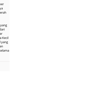
ber
ya
aerah
 yang
dari
ar
 Kecil
l yang
kan
selama