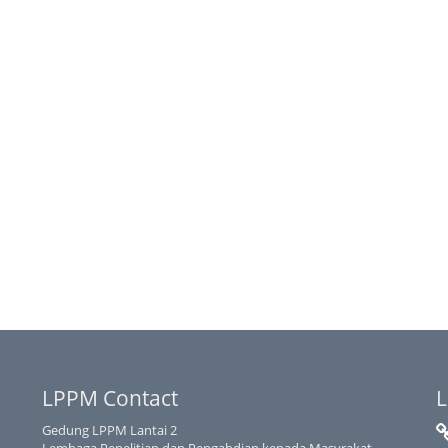
LPPM Contact
L
Gedung LPPM Lantai 2