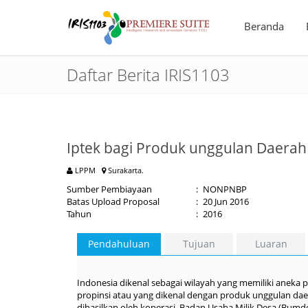
Beranda
Daftar Berita IRIS1103
Iptek bagi Produk unggulan Daerah 
LPPM
Surakarta.
Sumber Pembiayaan
:
NONPNBP
Batas Upload Proposal
:
20 Jun 2016
Tahun
:
2016
Pendahuluan
Tujuan
Luaran
Indonesia dikenal sebagai wilayah yang memiliki aneka
propinsi atau yang dikenal dengan produk unggulan da
dihasilkan oleh koperasi, Badan Usaha Milik Desa (Bum