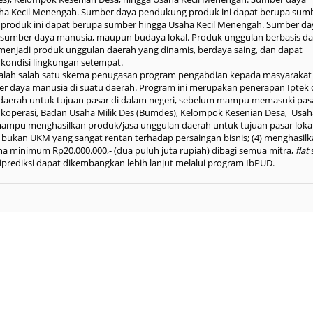
ha Kecil Menengah. Sumber daya pendukung produk ini dapat berupa sum
produk ini dapat berupa sumber hingga Usaha Kecil Menengah. Sumber da
 sumber daya manusia, maupun budaya lokal. Produk unggulan berbasis d
 menjadi produk unggulan daerah yang dinamis, berdaya saing, dan dapat
kondisi lingkungan setempat.
dalah salah satu skema penugasan program pengabdian kepada masyarakat
er daya manusia di suatu daerah. Program ini merupakan penerapan Iptek 
daerah untuk tujuan pasar di dalam negeri, sebelum mampu memasuki pas
 koperasi, Badan Usaha Milik Des (Bumdes), Kelompok Kesenian Desa, Usaha
 mampu menghasilkan produk/jasa unggulan daerah untuk tujuan pasar loka
) bukan UKM yang sangat rentan terhadap persaingan bisnis; (4) menghasil
ana minimum Rp20.000.000,- (dua puluh juta rupiah) dibagi semua mitra,
flat
iprediksi dapat dikembangkan lebih lanjut melalui program IbPUD.