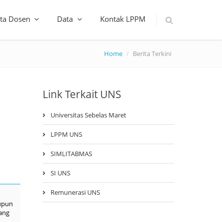
ta Dosen
Data
Kontak LPPM
Home
Berita Terkini
Link Terkait UNS
Universitas Sebelas Maret
LPPM UNS
SIMLITABMAS
SI UNS
Remunerasi UNS
aupun
ang