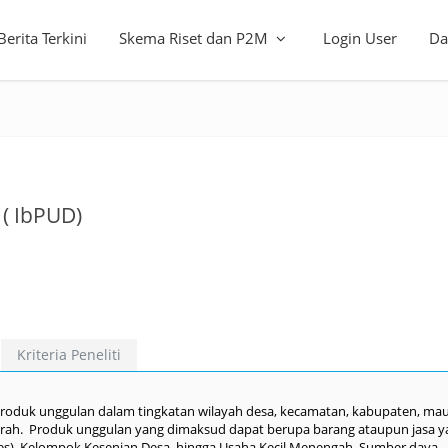
Berita Terkini
Skema Riset dan P2M
Login User
Da
( IbPUD)
Kriteria Peneliti
 produk unggulan dalam tingkatan wilayah desa, kecamatan, kabupaten, m
erah. Produk unggulan yang dimaksud dapat berupa barang ataupun jasa y
des), Kelompok Kesenian Desa, hingga Usaha Kecil Menengah. Sumber daya