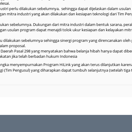
lesai.
stri perlu dilakukan sebelumnya, sehingga dapat dijelaskan dalam usulan
an mitra industri yang akan dilakukan dan kesiapan teknologi dari Tim Pen
akukan sebelumnya. Dukungan dari mitra industri dalam bentuk sarana, pera
ngan usulan program dapat menajdi tolok ukur kesiapan dan kelayakan mitr
lu dilakukan sebelumnya sehingga sinergi program yang direncanakan ole
alam proposal.
Daerah Pasal 298 yang menyatakan bahwa belanja hibah hanya dapat dibe
katan jika telah berbadan hukum Indonesia
angka menyempurnakan Program HiLink yang akan terus dilanjutkan karen
ggi (Tim Pengusul) yang diharapkan dapat tumbuh selanjutnya (setelah tiga