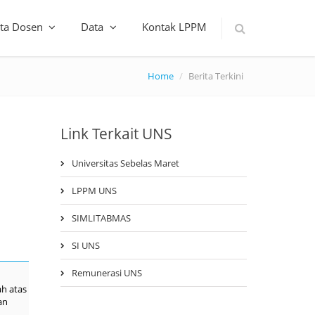
ta Dosen
Data
Kontak LPPM
Home
Berita Terkini
Link Terkait UNS
Universitas Sebelas Maret
LPPM UNS
SIMLITABMAS
SI UNS
Remunerasi UNS
ah atas
an