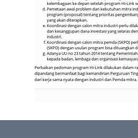
kelembagaan ke depan setelah program Hi-Link se
Pemetaan awal problem dan kebutuhan mitra indu
program (proposal) tentang prioritas pengembang
yang akan diterapkan.
Koordinasi dengan calon mitra industri perlu dil
dan kesanggupan dana investasi yang selaras de
industri.
Koordinasi dengan calon mitra pemda (SKPD) per
(SKPD) dengan usulan program bisa dituangkan d
Adanya UU no 23 tahun 2014 tentang Pemerintah 
kepada badan, lembaga dan organisasi kemasyara
Perbaikan pedoman program Hi-Link dilakukan dalam r
dipandang bermanfaat bagi kemandirian Perguruan
Tin
dari
kerja sama nyata dengan industri dan Pemda mitra.