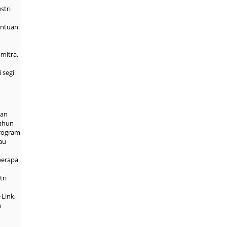
stri
entuan
mitra,
 segi
dan
tahun
program
au
berapa
tri
Link,
n