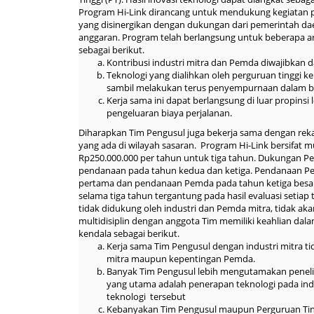
Program Hi-Link dirancang untuk mendukung kegiatan pe
yang disinergikan dengan dukungan dari pemerintah da
anggaran. Program telah berlangsung untuk beberapa a
sebagai berikut.
Kontribusi industri mitra dan Pemda diwajibkan da
Teknologi yang dialihkan oleh perguruan tinggi ke
sambil melakukan terus penyempurnaan dalam bent
Kerja sama ini dapat berlangsung di luar propins
pengeluaran biaya perjalanan.
Diharapkan Tim Pengusul juga bekerja sama dengan reka
yang ada di wilayah sasaran. Program Hi-Link bersifat
Rp250.000.000 per tahun untuk tiga tahun. Dukungan P
pendanaan pada tahun kedua dan ketiga. Pendanaan P
pertama dan pendanaan Pemda pada tahun ketiga besa
selama tiga tahun tergantung pada hasil evaluasi setia
tidak didukung oleh industri dan Pemda mitra, tidak aka
multidisiplin dengan anggota Tim memiliki keahlian da
kendala sebagai berikut.
Kerja sama Tim Pengusul dengan industri mitra ti
mitra maupun kepentingan Pemda.
Banyak Tim Pengusul lebih mengutamakan penelit
yang utama adalah penerapan teknologi pada ind
teknologi tersebut
Kebanyakan Tim Pengusul maupun Perguruan T