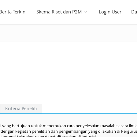
Berita Terkini
Skema Riset dan P2M
Login User
Da
Kriteria Peneliti
ogi yang bertujuan untuk menemukan cara penyelesaian masalah secara ilmi
li dengan kegiatan penelitian dan pengembangan yang dilakukan di Perguru
ai potensi teknologi yang dapat diterapkan di industri.