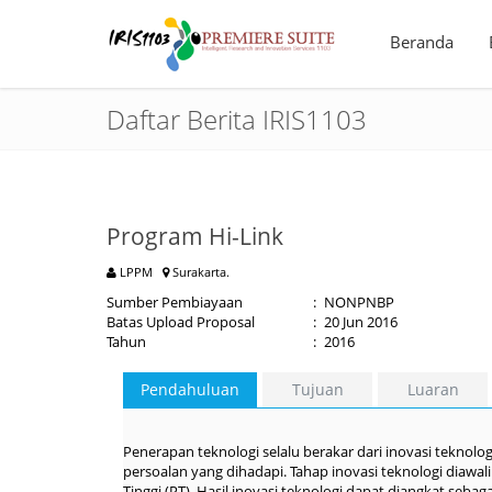
Beranda
Daftar Berita IRIS1103
Program Hi-Link
LPPM
Surakarta.
Sumber Pembiayaan
:
NONPNBP
Batas Upload Proposal
:
20 Jun 2016
Tahun
:
2016
Pendahuluan
Tujuan
Luaran
Penerapan teknologi selalu berakar dari inovasi teknol
persoalan yang dihadapi. Tahap inovasi teknologi diawa
Tinggi (PT). Hasil inovasi teknologi dapat diangkat sebag