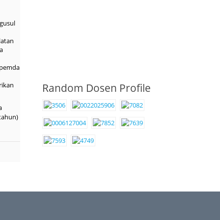
gusul
latan
a
h pemda
rikan
Random Dosen Profile
a
 tahun)