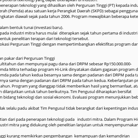
nerapan teknologi yang dihasilkan oleh Perguruan Tinggi (PT) kepada indu
erah (Pemda) atau satuan kerja Perangkat Daerah (SKPD) sebagai pengguna
ngkatan diawali sejak pada tahun 2006. Program mewajibkan beberapa ket
lam bentuk tunai (investasi baru).
pada industri mitra harus mulai diterapkan sejak tahun pertama di industri 
uk penelitian terapan dari teknologi tersebut.
i lokasi Perguruan Tinggi dengan mempertimbangkan efektifitas program dari
n pakar dari Perguruan Tinggi
 multitahun dan mempunyai pagu dana dari DRPM sebesar Rp150.000.000-
emda Mitra terhadap program Hi-Link dinyatakan dalam gagasan program 
emda pada tahun kedua besarnya sama dengan padanan dari DRPM pada 
rnya sama dengan padanan dari DRPM pada tahun kedua. Keberlanjutan 
p tahun. Program yang dianggap tidak memberikan hasil yang bermanfaat, at
n dilanjutkan untuk tahun berikutnya. Tim Pengusul diharapkan bersifat
lam bidang teknologi dan sosial ekonomi. Evaluasi program menunjukkan be
dak selalu padu akibat Tim Pengusul tidak berangkat dari kepentingan indus
ian dari pada penerapan teknologi pada industri mitra. Dalam Program Hi-
ustri mitra yang didukung oleh penelitian lanjutan untuk menyempurnaka
inggi kurang memikirkan pengembangan kemampuan dan kemandirian