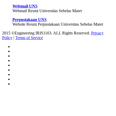
Webmail UNS
Webmail Resmi Universitas Sebelas Maret
Perpustakaan UNS
Website Resmi Perpustakaan Universitas Sebelas Maret
2015 ©Engineering IRIS1103. ALL Rights Reserved.
Privacy
Policy
|
Terms of Service