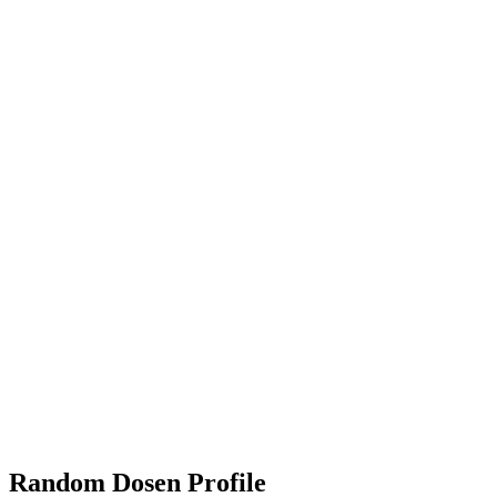
Random Dosen Profile