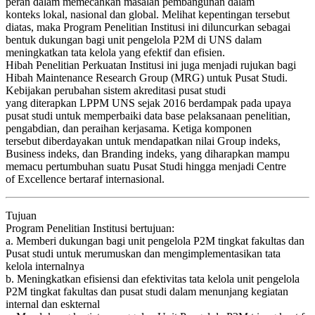
peran dalam memecahkan masalah pembangunan dalam
konteks lokal, nasional dan global. Melihat kepentingan tersebut
diatas, maka Program Penelitian Institusi ini diluncurkan sebagai
bentuk dukungan bagi unit pengelola P2M di UNS dalam
meningkatkan tata kelola yang efektif dan efisien.
Hibah Penelitian Perkuatan Institusi ini juga menjadi rujukan bagi
Hibah Maintenance Research Group (MRG) untuk Pusat Studi.
Kebijakan perubahan sistem akreditasi pusat studi
yang diterapkan LPPM UNS sejak 2016 berdampak pada upaya
pusat studi untuk memperbaiki data base pelaksanaan penelitian,
pengabdian, dan peraihan kerjasama. Ketiga komponen
tersebut diberdayakan untuk mendapatkan nilai Group indeks,
Business indeks, dan Branding indeks, yang diharapkan mampu
memacu pertumbuhan suatu Pusat Studi hingga menjadi Centre
of Excellence bertaraf internasional.
Tujuan
Program Penelitian Institusi bertujuan:
a. Memberi dukungan bagi unit pengelola P2M tingkat fakultas dan
Pusat studi untuk merumuskan dan mengimplementasikan tata
kelola internalnya
b. Meningkatkan efisiensi dan efektivitas tata kelola unit pengelola
P2M tingkat fakultas dan pusat studi dalam menunjang kegiatan
internal dan eskternal