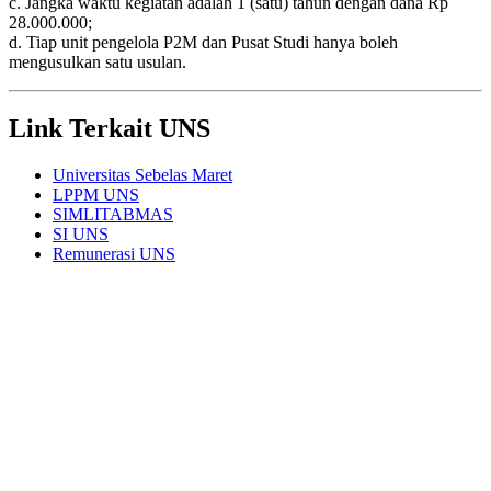
c. Jangka waktu kegiatan adalah 1 (satu) tahun dengan dana Rp
28.000.000;
d. Tiap unit pengelola P2M dan Pusat Studi hanya boleh
mengusulkan satu usulan.
Link Terkait UNS
Universitas Sebelas Maret
LPPM UNS
SIMLITABMAS
SI UNS
Remunerasi UNS