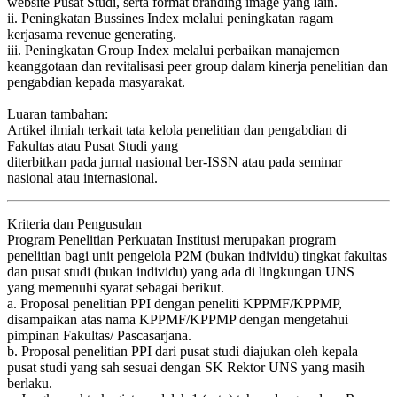
website Pusat Studi, serta format branding image yang lain.
ii. Peningkatan Bussines Index melalui peningkatan ragam
kerjasama revenue generating.
iii. Peningkatan Group Index melalui perbaikan manajemen
keanggotaan dan revitalisasi peer group dalam kinerja penelitian dan
pengabdian kepada masyarakat.
Luaran tambahan:
Artikel ilmiah terkait tata kelola penelitian dan pengabdian di
Fakultas atau Pusat Studi yang
diterbitkan pada jurnal nasional ber-ISSN atau pada seminar
nasional atau internasional.
Kriteria dan Pengusulan
Program Penelitian Perkuatan Institusi merupakan program
penelitian bagi unit pengelola P2M (bukan individu) tingkat fakultas
dan pusat studi (bukan individu) yang ada di lingkungan UNS
yang memenuhi syarat sebagai berikut.
a. Proposal penelitian PPI dengan peneliti KPPMF/KPPMP,
disampaikan atas nama KPPMF/KPPMP dengan mengetahui
pimpinan Fakultas/ Pascasarjana.
b. Proposal penelitian PPI dari pusat studi diajukan oleh kepala
pusat studi yang sah sesuai dengan SK Rektor UNS yang masih
berlaku.