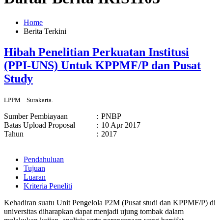
Home
Berita Terkini
Hibah Penelitian Perkuatan Institusi
(PPI-UNS) Untuk KPPMF/P dan Pusat
Study
LPPM
Surakarta.
Sumber Pembiayaan
:
PNBP
Batas Upload Proposal
:
10 Apr 2017
Tahun
:
2017
Pendahuluan
Tujuan
Luaran
Kriteria Peneliti
Kehadiran suatu Unit Pengelola P2M (Pusat studi dan KPPMF/P) di
universitas diharapkan dapat menjadi ujung tombak dalam