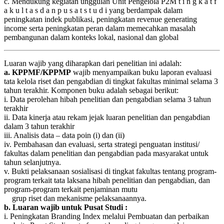
c. Mendukung kegiatan unggulan Unit Pengelola P2M t i n g k a t f
a k u l t a s d a n p u s a t s t u d i yang berdampak dalam
peningkatan indek publikasi, peningkatan revenue generating
income serta peningkatan peran dalam memecahkan masalah
pembangunan dalam konteks lokal, nasional dan global
Luaran wajib yang diharapkan dari penelitian ini adalah:
a. KPPMF/KPPMP
wajib menyampaikan buku laporan evaluasi
tata kelola riset dan pengabdian di tingkat fakultas minimal selama 3
tahun terakhir. Komponen buku adalah sebagai berikut:
i. Data perolehan hibah penelitian dan pengabdian selama 3 tahun
terakhir
ii. Data kinerja atau rekam jejak luaran penelitian dan pengabdian
dalam 3 tahun terakhir
iii. Analisis data – data poin (i) dan (ii)
iv. Pembahasan dan evaluasi, serta strategi penguatan institusi/
fakultas dalam penelitian dan pengabdian pada masyarakat untuk
tahun selanjutnya.
v. Bukti pelaksanaan sosialisasi di tingkat fakultas tentang program-
program terkait tata laksana hibah penelitian dan pengabdian, dan
program-program terkait penjaminan mutu
grup riset dan mekanisme pelaksanaannya.
b. Luaran wajib untuk Pusat Studi :
i. Peningkatan Branding Index melalui Pembuatan dan perbaikan