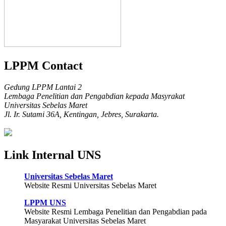
LPPM Contact
Gedung LPPM Lantai 2
Lembaga Penelitian dan Pengabdian kepada Masyrakat
Universitas Sebelas Maret
Jl. Ir. Sutami 36A, Kentingan, Jebres, Surakarta.
Link Internal UNS
Universitas Sebelas Maret
Website Resmi Universitas Sebelas Maret
LPPM UNS
Website Resmi Lembaga Penelitian dan Pengabdian pada
Masyarakat Universitas Sebelas Maret