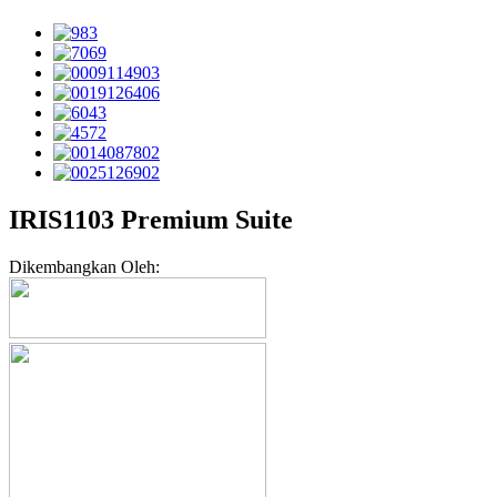
IRIS1103 Premium Suite
Dikembangkan Oleh: