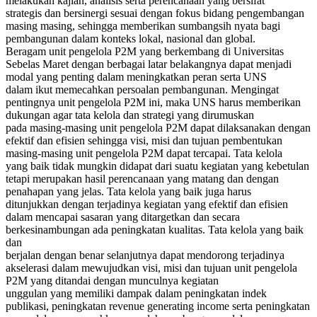
melakukan kajian, analisis serta perencanaan yang bersifat
strategis dan bersinergi sesuai dengan fokus bidang pengembangan
masing masing, sehingga memberikan sumbangsih nyata bagi
pembangunan dalam konteks lokal, nasional dan global.
Beragam unit pengelola P2M yang berkembang di Universitas
Sebelas Maret dengan berbagai latar belakangnya dapat menjadi
modal yang penting dalam meningkatkan peran serta UNS
dalam ikut memecahkan persoalan pembangunan. Mengingat
pentingnya unit pengelola P2M ini, maka UNS harus memberikan
dukungan agar tata kelola dan strategi yang dirumuskan
pada masing-masing unit pengelola P2M dapat dilaksanakan dengan
efektif dan efisien sehingga visi, misi dan tujuan pembentukan
masing-masing unit pengelola P2M dapat tercapai. Tata kelola
yang baik tidak mungkin didapat dari suatu kegiatan yang kebetulan
tetapi merupakan hasil perencanaan yang matang dan dengan
penahapan yang jelas. Tata kelola yang baik juga harus
ditunjukkan dengan terjadinya kegiatan yang efektif dan efisien
dalam mencapai sasaran yang ditargetkan dan secara
berkesinambungan ada peningkatan kualitas. Tata kelola yang baik
dan
berjalan dengan benar selanjutnya dapat mendorong terjadinya
akselerasi dalam mewujudkan visi, misi dan tujuan unit pengelola
P2M yang ditandai dengan munculnya kegiatan
unggulan yang memiliki dampak dalam peningkatan indek
publikasi, peningkatan revenue generating income serta peningkatan