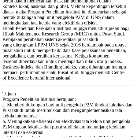
peran dalam memecahkan masalah pembangunan dalam
konteks lokal, nasional dan global. Melihat kepentingan tersebut
diatas, maka Program Penelitian Institusi ini diluncurkan sebagai
bentuk dukungan bagi unit pengelola P2M di UNS dalam
meningkatkan tata kelola yang efektif dan efisien.
Hibah Penelitian Perkuatan Institusi ini juga menjadi rujukan bagi
Hibah Maintenance Research Group (MRG) untuk Pusat Studi.
Kebijakan perubahan sistem akreditasi pusat studi
yang diterapkan LPPM UNS sejak 2016 berdampak pada upaya
pusat studi untuk memperbaiki data base pelaksanaan penelitian,
pengabdian, dan peraihan kerjasama. Ketiga komponen
tersebut diberdayakan untuk mendapatkan nilai Group indeks,
Business indeks, dan Branding indeks, yang diharapkan mampu
memacu pertumbuhan suatu Pusat Studi hingga menjadi Centre
of Excellence bertaraf internasional.
Tujuan
Program Penelitian Institusi bertujuan:
a. Memberi dukungan bagi unit pengelola P2M tingkat fakultas dan
Pusat studi untuk merumuskan dan mengimplementasikan tata
kelola internalnya
b. Meningkatkan efisiensi dan efektivitas tata kelola unit pengelola
P2M tingkat fakultas dan pusat studi dalam menunjang kegiatan
internal dan eskternal