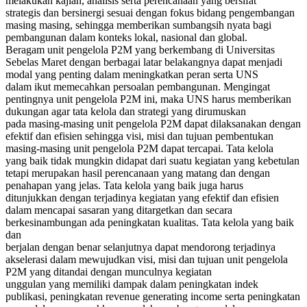
melakukan kajian, analisis serta perencanaan yang bersifat
strategis dan bersinergi sesuai dengan fokus bidang pengembangan
masing masing, sehingga memberikan sumbangsih nyata bagi
pembangunan dalam konteks lokal, nasional dan global.
Beragam unit pengelola P2M yang berkembang di Universitas
Sebelas Maret dengan berbagai latar belakangnya dapat menjadi
modal yang penting dalam meningkatkan peran serta UNS
dalam ikut memecahkan persoalan pembangunan. Mengingat
pentingnya unit pengelola P2M ini, maka UNS harus memberikan
dukungan agar tata kelola dan strategi yang dirumuskan
pada masing-masing unit pengelola P2M dapat dilaksanakan dengan
efektif dan efisien sehingga visi, misi dan tujuan pembentukan
masing-masing unit pengelola P2M dapat tercapai. Tata kelola
yang baik tidak mungkin didapat dari suatu kegiatan yang kebetulan
tetapi merupakan hasil perencanaan yang matang dan dengan
penahapan yang jelas. Tata kelola yang baik juga harus
ditunjukkan dengan terjadinya kegiatan yang efektif dan efisien
dalam mencapai sasaran yang ditargetkan dan secara
berkesinambungan ada peningkatan kualitas. Tata kelola yang baik
dan
berjalan dengan benar selanjutnya dapat mendorong terjadinya
akselerasi dalam mewujudkan visi, misi dan tujuan unit pengelola
P2M yang ditandai dengan munculnya kegiatan
unggulan yang memiliki dampak dalam peningkatan indek
publikasi, peningkatan revenue generating income serta peningkatan