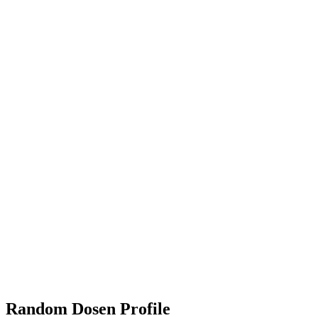
Random Dosen Profile