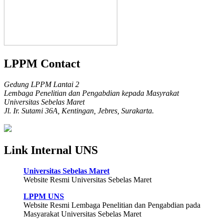
LPPM Contact
Gedung LPPM Lantai 2
Lembaga Penelitian dan Pengabdian kepada Masyrakat
Universitas Sebelas Maret
Jl. Ir. Sutami 36A, Kentingan, Jebres, Surakarta.
Link Internal UNS
Universitas Sebelas Maret
Website Resmi Universitas Sebelas Maret
LPPM UNS
Website Resmi Lembaga Penelitian dan Pengabdian pada
Masyarakat Universitas Sebelas Maret