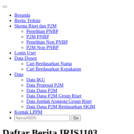
Beranda
Berita Terkini
Skema Riset dan P2M
Penelitian PNBP
P2M PNBP
Penelitian Non PNBP
P2M Non PNBP
Login User
Data Dosen
Cari Berdasarkan Nama
Cari Berdasarkan Kepakaran
Data
Data IKU
Data Proposal P2M
Data Dana P2M
Data Dana P2M Group Riset
Data Jumlah Anggota Group Riset
Data Dana P2M Berdasarkan SKIM
Kontak LPPM
Go
Daftar Berita IRIS1103