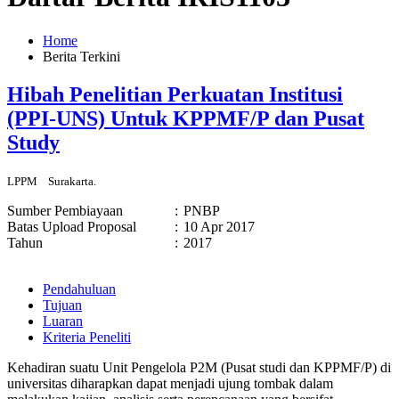
Home
Berita Terkini
Hibah Penelitian Perkuatan Institusi
(PPI-UNS) Untuk KPPMF/P dan Pusat
Study
LPPM
Surakarta.
Sumber Pembiayaan
:
PNBP
Batas Upload Proposal
:
10 Apr 2017
Tahun
:
2017
Pendahuluan
Tujuan
Luaran
Kriteria Peneliti
Kehadiran suatu Unit Pengelola P2M (Pusat studi dan KPPMF/P) di
universitas diharapkan dapat menjadi ujung tombak dalam