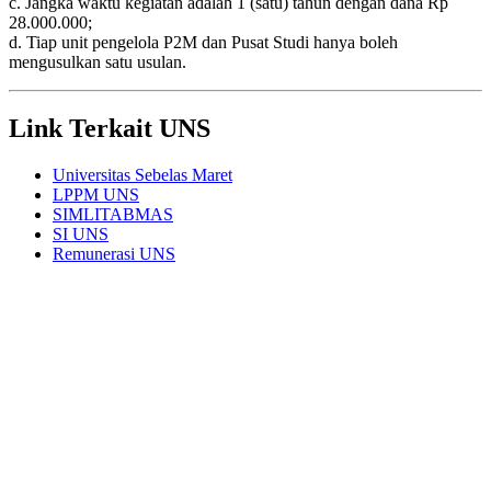
c. Jangka waktu kegiatan adalah 1 (satu) tahun dengan dana Rp
28.000.000;
d. Tiap unit pengelola P2M dan Pusat Studi hanya boleh
mengusulkan satu usulan.
Link Terkait UNS
Universitas Sebelas Maret
LPPM UNS
SIMLITABMAS
SI UNS
Remunerasi UNS