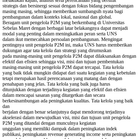
melakukan kajian, analisis serta perencanaan yang bersifat
strategis dan bersinergi sesuai dengan fokus bidang pengembangan
masing masing, sehingga memberikan sumbangsih nyata bagi
pembangunan dalam konteks lokal, nasional dan global.
Beragam unit pengelola P2M yang berkembang di Universitas
Sebelas Maret dengan berbagai latar belakangnya dapat menjadi
modal yang penting dalam meningkatkan peran serta UNS
dalam ikut memecahkan persoalan pembangunan. Mengingat
pentingnya unit pengelola P2M ini, maka UNS harus memberikan
dukungan agar tata kelola dan strategi yang dirumuskan
pada masing-masing unit pengelola P2M dapat dilaksanakan dengan
efektif dan efisien sehingga visi, misi dan tujuan pembentukan
masing-masing unit pengelola P2M dapat tercapai. Tata kelola
yang baik tidak mungkin didapat dari suatu kegiatan yang kebetulan
tetapi merupakan hasil perencanaan yang matang dan dengan
penahapan yang jelas. Tata kelola yang baik juga harus
ditunjukkan dengan terjadinya kegiatan yang efektif dan efisien
dalam mencapai sasaran yang ditargetkan dan secara
berkesinambungan ada peningkatan kualitas. Tata kelola yang baik
dan
berjalan dengan benar selanjutnya dapat mendorong terjadinya
akselerasi dalam mewujudkan visi, misi dan tujuan unit pengelola
P2M yang ditandai dengan munculnya kegiatan
unggulan yang memiliki dampak dalam peningkatan indek
publikasi, peningkatan revenue generating income serta peningkatan