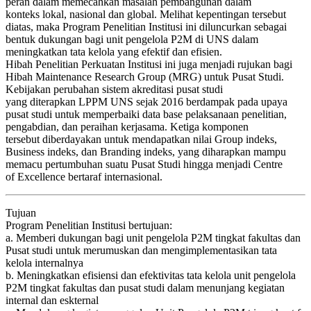
peran dalam memecahkan masalah pembangunan dalam
konteks lokal, nasional dan global. Melihat kepentingan tersebut
diatas, maka Program Penelitian Institusi ini diluncurkan sebagai
bentuk dukungan bagi unit pengelola P2M di UNS dalam
meningkatkan tata kelola yang efektif dan efisien.
Hibah Penelitian Perkuatan Institusi ini juga menjadi rujukan bagi
Hibah Maintenance Research Group (MRG) untuk Pusat Studi.
Kebijakan perubahan sistem akreditasi pusat studi
yang diterapkan LPPM UNS sejak 2016 berdampak pada upaya
pusat studi untuk memperbaiki data base pelaksanaan penelitian,
pengabdian, dan peraihan kerjasama. Ketiga komponen
tersebut diberdayakan untuk mendapatkan nilai Group indeks,
Business indeks, dan Branding indeks, yang diharapkan mampu
memacu pertumbuhan suatu Pusat Studi hingga menjadi Centre
of Excellence bertaraf internasional.
Tujuan
Program Penelitian Institusi bertujuan:
a. Memberi dukungan bagi unit pengelola P2M tingkat fakultas dan
Pusat studi untuk merumuskan dan mengimplementasikan tata
kelola internalnya
b. Meningkatkan efisiensi dan efektivitas tata kelola unit pengelola
P2M tingkat fakultas dan pusat studi dalam menunjang kegiatan
internal dan eskternal