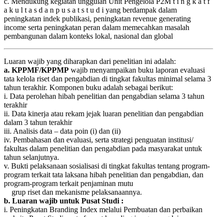
c. Mendukung kegiatan unggulan Unit Pengelola P2M t i n g k a t f
a k u l t a s d a n p u s a t s t u d i yang berdampak dalam
peningkatan indek publikasi, peningkatan revenue generating
income serta peningkatan peran dalam memecahkan masalah
pembangunan dalam konteks lokal, nasional dan global
Luaran wajib yang diharapkan dari penelitian ini adalah:
a. KPPMF/KPPMP
wajib menyampaikan buku laporan evaluasi
tata kelola riset dan pengabdian di tingkat fakultas minimal selama 3
tahun terakhir. Komponen buku adalah sebagai berikut:
i. Data perolehan hibah penelitian dan pengabdian selama 3 tahun
terakhir
ii. Data kinerja atau rekam jejak luaran penelitian dan pengabdian
dalam 3 tahun terakhir
iii. Analisis data – data poin (i) dan (ii)
iv. Pembahasan dan evaluasi, serta strategi penguatan institusi/
fakultas dalam penelitian dan pengabdian pada masyarakat untuk
tahun selanjutnya.
v. Bukti pelaksanaan sosialisasi di tingkat fakultas tentang program-
program terkait tata laksana hibah penelitian dan pengabdian, dan
program-program terkait penjaminan mutu
grup riset dan mekanisme pelaksanaannya.
b. Luaran wajib untuk Pusat Studi :
i. Peningkatan Branding Index melalui Pembuatan dan perbaikan