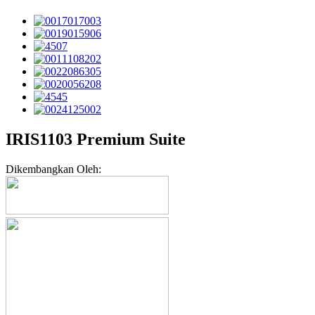
IRIS1103 Premium Suite
Dikembangkan Oleh: