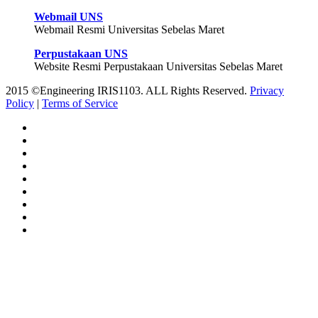
Webmail UNS
Webmail Resmi Universitas Sebelas Maret
Perpustakaan UNS
Website Resmi Perpustakaan Universitas Sebelas Maret
2015 ©Engineering IRIS1103. ALL Rights Reserved.
Privacy
Policy
|
Terms of Service