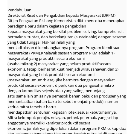
Pendahuluan
Direktorat Riset dan Pengabdian kepada Masyarakat (DRPM)
Ditjen Penguatan Risbang Kemenristekdikti mencoba menerapkan
paradigma baru dalam kegiatan pengabdian
kepada masyarakat yang bersifat problem solving, komprehensif,
bermakna, tuntas, dan berkelanjutan (sustainable) dengan sasaran
yang tidak tunggal. Hal-hal inilah yang
menjadi alasan dikembangkannya program Program Kemitraan
Masyarakat (PKM).Khalayak sasaran program PKM adalah:1)
masyarakat yang produktif secara ekonomi
(usaha mikro); 2) masyarakat yang belum produktif secara
ekonomis, tetapi berhasrat kuat menjadi wirausahawan;dan 3)
masyarakat yang tidak produktif secara ekonomi
(masyarakat umum/biasa). Jika bermitra dengan masyarakat
produktif secara ekonomi, diperlukan dua pengusaha mikro
dengan komoditas sejenis atau yang saling menunjang
satu sama lain (misalnya pemasok bahan baku dan produsen yang
memanfaatkan bahan baku tersebut menjadi produk), namun
kedua mitra tersebut harus
mendapatkan sentuhan kegiatan iptek sesuai kebutuhannya.
Mitra kelompok perajin, nelayan, petani, peternak, yang setiap
anggotanya memiliki karakter produktif secara
ekonomis, jumlah yang diperlukan dalam program PKM cukup dua
atau sebanyakbanyaknya tiga orang. Jumlah mitra ini ditetapkan