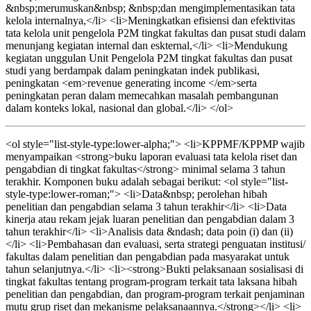
&nbsp;merumuskan&nbsp; &nbsp;dan mengimplementasikan tata
kelola internalnya,</li> <li>Meningkatkan efisiensi dan efektivitas
tata kelola unit pengelola P2M tingkat fakultas dan pusat studi dalam
menunjang kegiatan internal dan eskternal,</li> <li>Mendukung
kegiatan unggulan Unit Pengelola P2M tingkat fakultas dan pusat
studi yang berdampak dalam peningkatan indek publikasi,
peningkatan <em>revenue generating income </em>serta
peningkatan peran dalam memecahkan masalah pembangunan
dalam konteks lokal, nasional dan global.</li> </ol>
<ol style="list-style-type:lower-alpha;"> <li>KPPMF/KPPMP wajib
menyampaikan <strong>buku laporan evaluasi tata kelola riset dan
pengabdian di tingkat fakultas</strong> minimal selama 3 tahun
terakhir. Komponen buku adalah sebagai berikut: <ol style="list-
style-type:lower-roman;"> <li>Data&nbsp; perolehan hibah
penelitian dan pengabdian selama 3 tahun terakhir</li> <li>Data
kinerja atau rekam jejak luaran penelitian dan pengabdian dalam 3
tahun terakhir</li> <li>Analisis data &ndash; data poin (i) dan (ii)
</li> <li>Pembahasan dan evaluasi, serta strategi penguatan institusi/
fakultas dalam penelitian dan pengabdian pada masyarakat untuk
tahun selanjutnya.</li> <li><strong>Bukti pelaksanaan sosialisasi di
tingkat fakultas tentang program-program terkait tata laksana hibah
penelitian dan pengabdian, dan program-program terkait penjaminan
mutu grup riset dan mekanisme pelaksanaannya.</strong></li> <li>