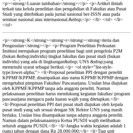
<p><strong>Luaran tambahan</strong>:</p> <p>Artikel ilmiah
terkait tata kelola penelitian dan pengabdian di Fakultas atau Pusat
Studi yang diterbitkan pada jurnal nasional ber-ISSN atau pada
seminar nasional atau internasional.&nbsp;</p> </li> </ol> </li>
</ol>
<p><strong>K</strong><strong>r</strong><strong>iteria dan
Pengusulan</strong></p> <p>Program Penelitian Perkuatan
Institusi merupakan program penelitian bagi unit pengelola P2M
(bukan &nbsp;individu) tingkat fakultas dan pusat studi (bukan
individu) yang ada di lingkungan&nbsp; UNS &nbsp;yang
memenuhi syarat sebagai berikut.</p> <ol style="list-style-
type:lower-alpha;"> <li>Proposal penelitian PPI dengan peneliti
KPPMF/KPPMP, disampaikan atas nama KPPMF/KPPMP dengan
mengetahui pimpinan Fakultas/ Pascasarjana. Usulan bisa diajukan
oleh KPPMF/KPPMP tanpa ada anggota peneliti. Namun
pelaksanaan penelitian harus mendukung kegiatan fakultas/ program
pascasarjana mengacu pada luaran wajib yang ditetapkan.</li>
<li>Proposal penelitian PPI dari pusat studi diajukan oleh kepala
pusat studi yang sah sesuai dengan SK Rektor UNS yang masih
berlaku. Usulan bisa disampaikan tanpa adanya anggota peneliti.
Namun dalam pelaksanaannya Ketua PUSDI wajib melibatkan
seluruh anggota PUSDI.</li> <li>Jangka waktu kegiatan adalah 1
(satu) tahun dengan dana Rp 28.000.000;</li> <li>Tiap unit