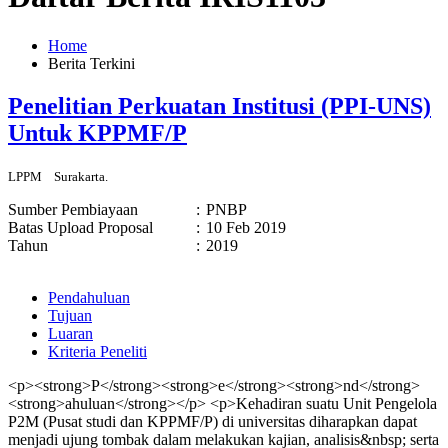
Home
Berita Terkini
Penelitian Perkuatan Institusi (PPI-UNS)
Untuk KPPMF/P
LPPM
Surakarta.
Sumber Pembiayaan
:
PNBP
Batas Upload Proposal
:
10 Feb 2019
Tahun
:
2019
Pendahuluan
Tujuan
Luaran
Kriteria Peneliti
<p><strong>P</strong><strong>e</strong><strong>nd</strong>
<strong>ahuluan</strong></p> <p>Kehadiran suatu Unit Pengelola
P2M (Pusat studi dan KPPMF/P) di universitas diharapkan dapat
menjadi ujung tombak dalam melakukan kajian, analisis&nbsp; serta