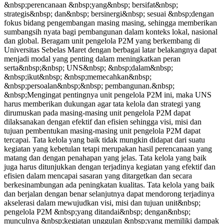
&nbsp;perencanaan &nbsp;yang&nbsp; bersifat&nbsp;
strategis&nbsp; dan&nbsp; bersinergi&nbsp; sesuai &nbsp;dengan
fokus bidang pengembangan masing masing, sehingga memberikan
sumbangsih nyata bagi pembangunan dalam konteks lokal, nasional
dan global. Beragam unit pengelola P2M yang berkembang di
Universitas Sebelas Maret dengan berbagai latar belakangnya dapat
menjadi modal yang penting dalam meningkatkan peran
serta&nbsp;&nbsp; UNS&nbsp; &nbsp;dalam&nbsp;
&nbsp;ikut&nbsp; &nbsp;memecahkan&nbsp;
&nbsp;persoalan&nbsp;&nbsp; pembangunan.&nbsp;
&nbsp;Mengingat pentingnya unit pengelola P2M ini, maka UNS
harus memberikan dukungan agar tata kelola dan strategi yang
dirumuskan pada masing-masing unit pengelola P2M dapat
dilaksanakan dengan efektif dan efisien sehingga visi, misi dan
tujuan pembentukan masing-masing unit pengelola P2M dapat
tercapai. Tata kelola yang baik tidak mungkin didapat dari suatu
kegiatan yang kebetulan tetapi merupakan hasil perencanaan yang
matang dan dengan penahapan yang jelas. Tata kelola yang baik
juga harus ditunjukkan dengan terjadinya kegiatan yang efektif dan
efisien dalam mencapai sasaran yang ditargetkan dan secara
berkesinambungan ada peningkatan kualitas. Tata kelola yang baik
dan berjalan dengan benar selanjutnya dapat mendorong terjadinya
akselerasi dalam mewujudkan visi, misi dan tujuan unit&nbsp;
pengelola P2M &nbsp;yang ditandai&nbsp; dengan&nbsp;
munculnya &nbsp;kegiatan unggulan &nbsp;yang memiliki dampak