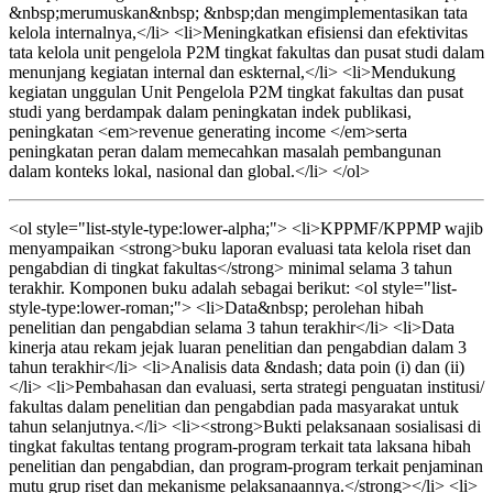
&nbsp;merumuskan&nbsp; &nbsp;dan mengimplementasikan tata
kelola internalnya,</li> <li>Meningkatkan efisiensi dan efektivitas
tata kelola unit pengelola P2M tingkat fakultas dan pusat studi dalam
menunjang kegiatan internal dan eskternal,</li> <li>Mendukung
kegiatan unggulan Unit Pengelola P2M tingkat fakultas dan pusat
studi yang berdampak dalam peningkatan indek publikasi,
peningkatan <em>revenue generating income </em>serta
peningkatan peran dalam memecahkan masalah pembangunan
dalam konteks lokal, nasional dan global.</li> </ol>
<ol style="list-style-type:lower-alpha;"> <li>KPPMF/KPPMP wajib
menyampaikan <strong>buku laporan evaluasi tata kelola riset dan
pengabdian di tingkat fakultas</strong> minimal selama 3 tahun
terakhir. Komponen buku adalah sebagai berikut: <ol style="list-
style-type:lower-roman;"> <li>Data&nbsp; perolehan hibah
penelitian dan pengabdian selama 3 tahun terakhir</li> <li>Data
kinerja atau rekam jejak luaran penelitian dan pengabdian dalam 3
tahun terakhir</li> <li>Analisis data &ndash; data poin (i) dan (ii)
</li> <li>Pembahasan dan evaluasi, serta strategi penguatan institusi/
fakultas dalam penelitian dan pengabdian pada masyarakat untuk
tahun selanjutnya.</li> <li><strong>Bukti pelaksanaan sosialisasi di
tingkat fakultas tentang program-program terkait tata laksana hibah
penelitian dan pengabdian, dan program-program terkait penjaminan
mutu grup riset dan mekanisme pelaksanaannya.</strong></li> <li>