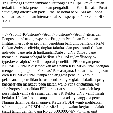
<p><strong>Luaran tambahan</strong>:</p> <p>Artikel ilmiah
terkait tata kelola penelitian dan pengabdian di Fakultas atau Pusat
Studi yang diterbitkan pada jurnal nasional ber-ISSN atau pada
seminar nasional atau internasional.&nbsp;</p> </li> </ol> </li>
</ol>
<p><strong>K</strong><strong>r</strong><strong>iteria dan
Pengusulan</strong></p> <p>Program Penelitian Perkuatan
Institusi merupakan program penelitian bagi unit pengelola P2M
(bukan &nbsp;individu) tingkat fakultas dan pusat studi (bukan
individu) yang ada di lingkungan&nbsp; UNS &nbsp;yang
memenuhi syarat sebagai berikut.</p> <ol style="list-style-
type:lower-alpha;"> <li>Proposal penelitian PPI dengan peneliti
KPPMF/KPPMP, disampaikan atas nama KPPMF/KPPMP dengan
mengetahui pimpinan Fakultas/ Pascasarjana. Usulan bisa diajukan
oleh KPPMF/KPPMP tanpa ada anggota peneliti. Namun
pelaksanaan penelitian harus mendukung kegiatan fakultas/ program
pascasarjana mengacu pada luaran wajib yang ditetapkan.</li>
<li>Proposal penelitian PPI dari pusat studi diajukan oleh kepala
pusat studi yang sah sesuai dengan SK Rektor UNS yang masih
berlaku. Usulan bisa disampaikan tanpa adanya anggota peneliti.
Namun dalam pelaksanaannya Ketua PUSDI wajib melibatkan
seluruh anggota PUSDI.</li> <li>Jangka waktu kegiatan adalah 1
(satu) tahun dengan dana Rp 28.000.000;</li> <li>Tiap unit