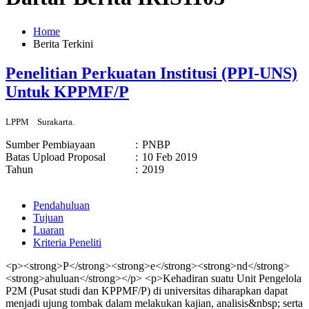
Home
Berita Terkini
Penelitian Perkuatan Institusi (PPI-UNS)
Untuk KPPMF/P
LPPM
Surakarta.
Sumber Pembiayaan
:
PNBP
Batas Upload Proposal
:
10 Feb 2019
Tahun
:
2019
Pendahuluan
Tujuan
Luaran
Kriteria Peneliti
<p><strong>P</strong><strong>e</strong><strong>nd</strong>
<strong>ahuluan</strong></p> <p>Kehadiran suatu Unit Pengelola
P2M (Pusat studi dan KPPMF/P) di universitas diharapkan dapat
menjadi ujung tombak dalam melakukan kajian, analisis&nbsp; serta