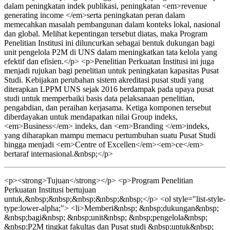
dalam peningkatan indek publikasi, peningkatan <em>revenue
generating income </em>serta peningkatan peran dalam
memecahkan masalah pembangunan dalam konteks lokal, nasional
dan global. Melihat kepentingan tersebut diatas, maka Program
Penelitian Institusi ini diluncurkan sebagai bentuk dukungan bagi
unit pengelola P2M di UNS dalam meningkatkan tata kelola yang
efektif dan efisien.</p> <p>Penelitian Perkuatan Institusi ini juga
menjadi rujukan bagi penelitian untuk peningkatan kapasitas Pusat
Studi. Kebijakan perubahan sistem akreditasi pusat studi yang
diterapkan LPPM UNS sejak 2016 berdampak pada upaya pusat
studi untuk memperbaiki basis data pelaksanaan penelitian,
pengabdian, dan peraihan kerjasama. Ketiga komponen tersebut
diberdayakan untuk mendapatkan nilai Group indeks,
<em>Business</em> indeks, dan <em>Branding </em>indeks,
yang diharapkan mampu memacu pertumbuhan suatu Pusat Studi
hingga menjadi <em>Centre of Excellen</em><em>ce</em>
bertaraf internasional.&nbsp;</p>
<p><strong>Tujuan</strong></p> <p>Program Penelitian
Perkuatan Institusi bertujuan
untuk,&nbsp;&nbsp;&nbsp;&nbsp;&nbsp;</p> <ol style="list-style-
type:lower-alpha;"> <li>Memberi&nbsp; &nbsp;dukungan&nbsp;
&nbsp;bagi&nbsp; &nbsp;unit&nbsp; &nbsp;pengelola&nbsp;
&nbsp;P2M tingkat fakultas dan Pusat studi &nbsp;untuk&nbsp;