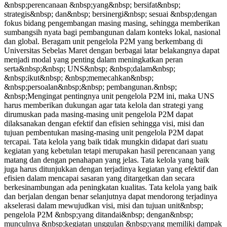
&nbsp;perencanaan &nbsp;yang&nbsp; bersifat&nbsp;
strategis&nbsp; dan&nbsp; bersinergi&nbsp; sesuai &nbsp;dengan
fokus bidang pengembangan masing masing, sehingga memberikan
sumbangsih nyata bagi pembangunan dalam konteks lokal, nasional
dan global. Beragam unit pengelola P2M yang berkembang di
Universitas Sebelas Maret dengan berbagai latar belakangnya dapat
menjadi modal yang penting dalam meningkatkan peran
serta&nbsp;&nbsp; UNS&nbsp; &nbsp;dalam&nbsp;
&nbsp;ikut&nbsp; &nbsp;memecahkan&nbsp;
&nbsp;persoalan&nbsp;&nbsp; pembangunan.&nbsp;
&nbsp;Mengingat pentingnya unit pengelola P2M ini, maka UNS
harus memberikan dukungan agar tata kelola dan strategi yang
dirumuskan pada masing-masing unit pengelola P2M dapat
dilaksanakan dengan efektif dan efisien sehingga visi, misi dan
tujuan pembentukan masing-masing unit pengelola P2M dapat
tercapai. Tata kelola yang baik tidak mungkin didapat dari suatu
kegiatan yang kebetulan tetapi merupakan hasil perencanaan yang
matang dan dengan penahapan yang jelas. Tata kelola yang baik
juga harus ditunjukkan dengan terjadinya kegiatan yang efektif dan
efisien dalam mencapai sasaran yang ditargetkan dan secara
berkesinambungan ada peningkatan kualitas. Tata kelola yang baik
dan berjalan dengan benar selanjutnya dapat mendorong terjadinya
akselerasi dalam mewujudkan visi, misi dan tujuan unit&nbsp;
pengelola P2M &nbsp;yang ditandai&nbsp; dengan&nbsp;
munculnya &nbsp;kegiatan unggulan &nbsp;yang memiliki dampak