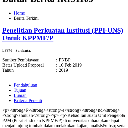
Home
Berita Terkini
Penelitian Perkuatan Institusi (PPI-UNS)
Untuk KPPMF/P
LPPM
Surakarta.
Sumber Pembiayaan
:
PNBP
Batas Upload Proposal
:
10 Feb 2019
Tahun
:
2019
Pendahuluan
Tujuan
Luaran
Kriteria Peneliti
<p><strong>P</strong><strong>e</strong><strong>nd</strong>
<strong>ahuluan</strong></p> <p>Kehadiran suatu Unit Pengelola
P2M (Pusat studi dan KPPMF/P) di universitas diharapkan dapat
menjadi ujung tombak dalam melakukan kajian, analisis&nbsp; serta