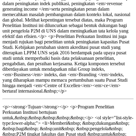
dalam peningkatan indek publikasi, peningkatan <em>revenue
generating income </em>serta peningkatan peran dalam
memecahkan masalah pembangunan dalam konteks lokal, nasional
dan global. Melihat kepentingan tersebut diatas, maka Program
Penelitian Institusi ini diluncurkan sebagai bentuk dukungan bagi
unit pengelola P2M di UNS dalam meningkatkan tata kelola yang
efektif dan efisien.</p> <p>Penelitian Perkuatan Institusi ini juga
menjadi rujukan bagi penelitian untuk peningkatan kapasitas Pusat
Studi. Kebijakan perubahan sistem akreditasi pusat studi yang
diterapkan LPPM UNS sejak 2016 berdampak pada upaya pusat
studi untuk memperbaiki basis data pelaksanaan penelitian,
pengabdian, dan peraihan kerjasama. Ketiga komponen tersebut
diberdayakan untuk mendapatkan nilai Group indeks,
<em>Business</em> indeks, dan <em>Branding </em>indeks,
yang diharapkan mampu memacu pertumbuhan suatu Pusat Studi
hingga menjadi <em>Centre of Excellen</em><em>ce</em>
bertaraf internasional.&nbsp;</p>
<p><strong>Tujuan</strong></p> <p>Program Penelitian
Perkuatan Institusi bertujuan
untuk,&nbsp;&nbsp;&nbsp;&nbsp;&nbsp;</p> <ol style="list-style-
type:lower-alpha;"> <li>Memberi&nbsp; &nbsp;dukungan&nbsp;
&nbsp;bagi&nbsp; &nbsp;unit&nbsp; &nbsp;pengelola&nbsp;
&nbsp;P2M tingkat fakultas dan Pusat studi &nbsp;untuk&nbsp;