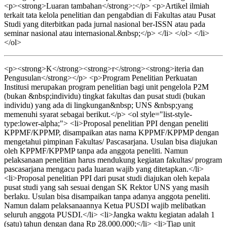
<p><strong>Luaran tambahan</strong>:</p> <p>Artikel ilmiah
terkait tata kelola penelitian dan pengabdian di Fakultas atau Pusat
Studi yang diterbitkan pada jurnal nasional ber-ISSN atau pada
seminar nasional atau internasional.&nbsp;</p> </li> </ol> </li>
</ol>
<p><strong>K</strong><strong>r</strong><strong>iteria dan
Pengusulan</strong></p> <p>Program Penelitian Perkuatan
Institusi merupakan program penelitian bagi unit pengelola P2M
(bukan &nbsp;individu) tingkat fakultas dan pusat studi (bukan
individu) yang ada di lingkungan&nbsp; UNS &nbsp;yang
memenuhi syarat sebagai berikut.</p> <ol style="list-style-
type:lower-alpha;"> <li>Proposal penelitian PPI dengan peneliti
KPPMF/KPPMP, disampaikan atas nama KPPMF/KPPMP dengan
mengetahui pimpinan Fakultas/ Pascasarjana. Usulan bisa diajukan
oleh KPPMF/KPPMP tanpa ada anggota peneliti. Namun
pelaksanaan penelitian harus mendukung kegiatan fakultas/ program
pascasarjana mengacu pada luaran wajib yang ditetapkan.</li>
<li>Proposal penelitian PPI dari pusat studi diajukan oleh kepala
pusat studi yang sah sesuai dengan SK Rektor UNS yang masih
berlaku. Usulan bisa disampaikan tanpa adanya anggota peneliti.
Namun dalam pelaksanaannya Ketua PUSDI wajib melibatkan
seluruh anggota PUSDI.</li> <li>Jangka waktu kegiatan adalah 1
(satu) tahun dengan dana Rp 28.000.000;</li> <li>Tiap unit