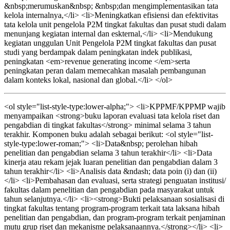
&nbsp;merumuskan&nbsp; &nbsp;dan mengimplementasikan tata
kelola internalnya,</li> <li>Meningkatkan efisiensi dan efektivitas
tata kelola unit pengelola P2M tingkat fakultas dan pusat studi dalam
menunjang kegiatan internal dan eskternal,</li> <li>Mendukung
kegiatan unggulan Unit Pengelola P2M tingkat fakultas dan pusat
studi yang berdampak dalam peningkatan indek publikasi,
peningkatan <em>revenue generating income </em>serta
peningkatan peran dalam memecahkan masalah pembangunan
dalam konteks lokal, nasional dan global.</li> </ol>
<ol style="list-style-type:lower-alpha;"> <li>KPPMF/KPPMP wajib
menyampaikan <strong>buku laporan evaluasi tata kelola riset dan
pengabdian di tingkat fakultas</strong> minimal selama 3 tahun
terakhir. Komponen buku adalah sebagai berikut: <ol style="list-
style-type:lower-roman;"> <li>Data&nbsp; perolehan hibah
penelitian dan pengabdian selama 3 tahun terakhir</li> <li>Data
kinerja atau rekam jejak luaran penelitian dan pengabdian dalam 3
tahun terakhir</li> <li>Analisis data &ndash; data poin (i) dan (ii)
</li> <li>Pembahasan dan evaluasi, serta strategi penguatan institusi/
fakultas dalam penelitian dan pengabdian pada masyarakat untuk
tahun selanjutnya.</li> <li><strong>Bukti pelaksanaan sosialisasi di
tingkat fakultas tentang program-program terkait tata laksana hibah
penelitian dan pengabdian, dan program-program terkait penjaminan
mutu grup riset dan mekanisme pelaksanaannya.</strong></li> <li>