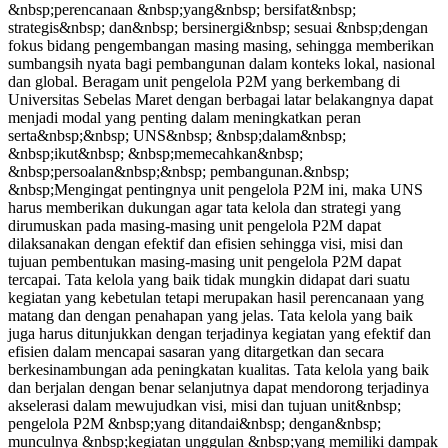
&nbsp;perencanaan &nbsp;yang&nbsp; bersifat&nbsp;
strategis&nbsp; dan&nbsp; bersinergi&nbsp; sesuai &nbsp;dengan
fokus bidang pengembangan masing masing, sehingga memberikan
sumbangsih nyata bagi pembangunan dalam konteks lokal, nasional
dan global. Beragam unit pengelola P2M yang berkembang di
Universitas Sebelas Maret dengan berbagai latar belakangnya dapat
menjadi modal yang penting dalam meningkatkan peran
serta&nbsp;&nbsp; UNS&nbsp; &nbsp;dalam&nbsp;
&nbsp;ikut&nbsp; &nbsp;memecahkan&nbsp;
&nbsp;persoalan&nbsp;&nbsp; pembangunan.&nbsp;
&nbsp;Mengingat pentingnya unit pengelola P2M ini, maka UNS
harus memberikan dukungan agar tata kelola dan strategi yang
dirumuskan pada masing-masing unit pengelola P2M dapat
dilaksanakan dengan efektif dan efisien sehingga visi, misi dan
tujuan pembentukan masing-masing unit pengelola P2M dapat
tercapai. Tata kelola yang baik tidak mungkin didapat dari suatu
kegiatan yang kebetulan tetapi merupakan hasil perencanaan yang
matang dan dengan penahapan yang jelas. Tata kelola yang baik
juga harus ditunjukkan dengan terjadinya kegiatan yang efektif dan
efisien dalam mencapai sasaran yang ditargetkan dan secara
berkesinambungan ada peningkatan kualitas. Tata kelola yang baik
dan berjalan dengan benar selanjutnya dapat mendorong terjadinya
akselerasi dalam mewujudkan visi, misi dan tujuan unit&nbsp;
pengelola P2M &nbsp;yang ditandai&nbsp; dengan&nbsp;
munculnya &nbsp;kegiatan unggulan &nbsp;yang memiliki dampak