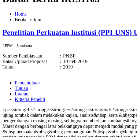
Home
Berita Terkini
Penelitian Perkuatan Institusi (PPI-UNS
LPPM
Surakarta.
Sumber Pembiayaan
:
PNBP
Batas Upload Proposal
:
10 Feb 2019
Tahun
:
2019
Pendahuluan
Tujuan
Luaran
Kriteria Peneliti
<p><strong>P</strong><strong>e</strong><strong>nd</strong><stro
ujung tombak dalam melakukan kajian, analisis&nbsp; serta &nbsp;
pengembangan masing masing, sehingga memberikan sumbangsih nyata
Maret dengan berbagai latar belakangnya dapat menjadi modal ya
&nbsp;persoalan&nbsp;&nbsp; pembangunan.&nbsp; &nbsp;Mengingat 