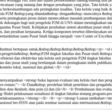
sien sehingga visi, misi dan tujuan pembentukan masing-masing unit pe
erencanaan yang matang dan dengan penahapan yang jelas. Tata kelola y
ara berkesinambungan ada peningkatan kualitas. Tata kelola yang baik 
ngelola P2M &nbsp;yang ditandai&nbsp; dengan&nbsp; munculnya &nbs
erta peningkatan peran dalam memecahkan masalah pembangunan dalam 
entuk dukungan bagi unit pengelola P2M di UNS dalam meningkatkan tata
n kapasitas Pusat Studi. Kebijakan perubahan sistem akreditasi pusat 
dian, dan peraihan kerjasama. Ketiga komponen tersebut diberdayakan 
tumbuhan suatu Pusat Studi hingga menjadi <em>Centre of Excellen
nstitusi bertujuan untuk,&nbsp;&nbsp;&nbsp;&nbsp;&nbsp;</p> <ol st
pengelola&nbsp; &nbsp;P2M tingkat fakultas dan Pusat studi &nbs
isiensi dan efektivitas tata kelola unit pengelola P2M tingkat fakultas
as dan pusat studi yang berdampak dalam peningkatan indek publikas
teks lokal, nasional dan global.</li> </ol>
yampaikan <strong>buku laporan evaluasi tata kelola riset dan pengab
wer-roman;"> <li>Data&nbsp; perolehan hibah penelitian dan pengabdian
sis data &ndash; data poin (i) dan (ii)</li> <li>Pembahasan dan evaluasi
>Bukti pelaksanaan sosialisasi di tingkat fakultas tentang program-pro
elaksanaannya.</strong></li> <li> <p><strong>Luaran tambahan</strong
nasional ber-ISSN atau pada seminar nasional atau internasional.&nbsp;