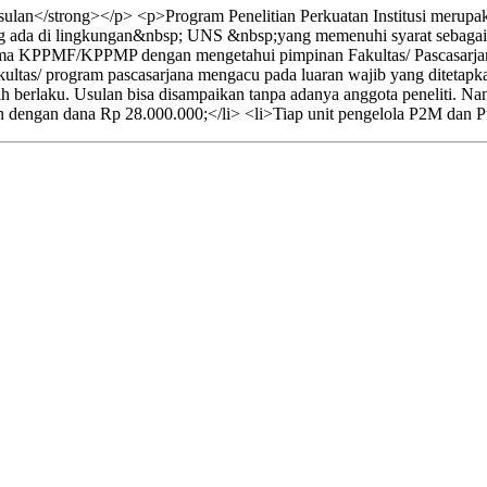
lan</strong></p> <p>Program Penelitian Perkuatan Institusi merupak
ang ada di lingkungan&nbsp; UNS &nbsp;yang memenuhi syarat sebagai be
ama KPPMF/KPPMP dengan mengetahui pimpinan Fakultas/ Pascasarja
ltas/ program pascasarjana mengacu pada luaran wajib yang ditetapkan.
h berlaku. Usulan bisa disampaikan tanpa adanya anggota peneliti. 
n dengan dana Rp 28.000.000;</li> <li>Tiap unit pengelola P2M dan Pu