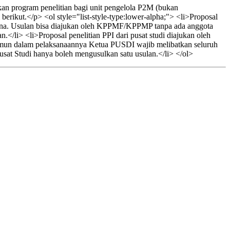
an program penelitian bagi unit pengelola P2M (bukan
rikut.</p> <ol style="list-style-type:lower-alpha;"> <li>Proposal
na. Usulan bisa diajukan oleh KPPMF/KPPMP tanpa ada anggota
</li> <li>Proposal penelitian PPI dari pusat studi diajukan oleh
Namun dalam pelaksanaannya Ketua PUSDI wajib melibatkan seluruh
sat Studi hanya boleh mengusulkan satu usulan.</li> </ol>