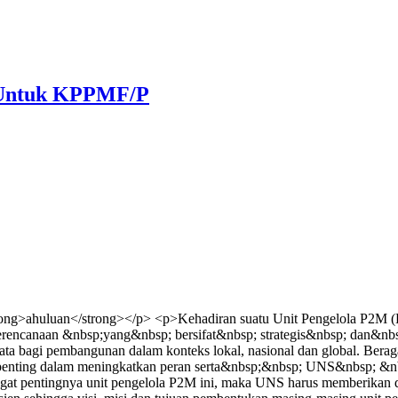
) Untuk KPPMF/P
ng>ahuluan</strong></p> <p>Kehadiran suatu Unit Pengelola P2M (Pu
perencanaan &nbsp;yang&nbsp; bersifat&nbsp; strategis&nbsp; dan&nbs
 bagi pembangunan dalam konteks lokal, nasional dan global. Berag
ng penting dalam meningkatkan peran serta&nbsp;&nbsp; UNS&nbsp;
pentingnya unit pengelola P2M ini, maka UNS harus memberikan duku