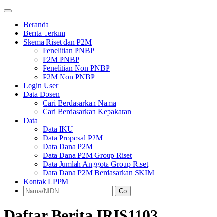
Beranda
Berita Terkini
Skema Riset dan P2M
Penelitian PNBP
P2M PNBP
Penelitian Non PNBP
P2M Non PNBP
Login User
Data Dosen
Cari Berdasarkan Nama
Cari Berdasarkan Kepakaran
Data
Data IKU
Data Proposal P2M
Data Dana P2M
Data Dana P2M Group Riset
Data Jumlah Anggota Group Riset
Data Dana P2M Berdasarkan SKIM
Kontak LPPM
Go
Daftar Berita IRIS1103