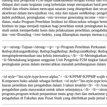
masing unit pengelola P2M dapat dilaksanakan dengan efektif dan efi
didapat dari suatu kegiatan yang kebetulan tetapi merupakan hasil p
efektif dan efisien dalam mencapai sasaran yang ditargetkan dan sec
akselerasi dalam mewujudkan visi, misi dan tujuan unit&nbsp; pe
indek publikasi, peningkatan <em>revenue generating income </em>s
diatas, maka Program Penelitian Institusi ini diluncurkan sebagai b
Institusi ini juga menjadi rujukan bagi penelitian untuk peningkata
studi untuk memperbaiki basis data pelaksanaan penelitian, pengab
dan <em>Branding </em>indeks, yang diharapkan mampu memacu per
<p><strong>Tujuan</strong></p> <p>Program Penelitian Perkuatan I
&nbsp;dukungan&nbsp; &nbsp;bagi&nbsp; &nbsp;unit&nbsp; &nbsp;
mengimplementasikan tata kelola internalnya,</li> <li>Meningkatkan ef
<li>Mendukung kegiatan unggulan Unit Pengelola P2M tingkat fakult
peningkatan peran dalam memecahkan masalah pembangunan dalam kon
<ol style="list-style-type:lower-alpha;"> <li>KPPMF/KPPMP wajib men
Komponen buku adalah sebagai berikut: <ol style="list-style-type:lo
luaran penelitian dan pengabdian dalam 3 tahun terakhir</li> <li>Anali
pengabdian pada masyarakat untuk tahun selanjutnya.</li> <li><strong
program-program terkait penjaminan mutu grup riset dan mekanisme p
pengabdian di Fakultas atau Pusat Studi yang diterbitkan pada jurnal 