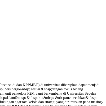
sat studi dan KPPMF/P) di universitas diharapkan dapat menjadi
p; bersinergi&nbsp; sesuai &nbsp;dengan fokus bidang
am unit pengelola P2M yang berkembang di Universitas Sebelas
 &nbsp;dalam&nbsp; &nbsp;ikut&nbsp; &nbsp;memecahkan&nbsp;
ngan agar tata kelola dan strategi yang dirumuskan pada masing-