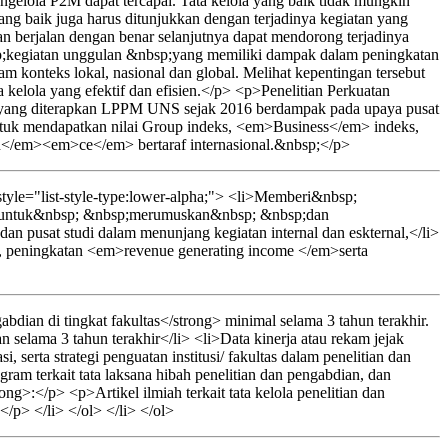
ngelola P2M dapat tercapai. Tata kelola yang baik tidak mungkin
ang baik juga harus ditunjukkan dengan terjadinya kegiatan yang
dan berjalan dengan benar selanjutnya dapat mendorong terjadinya
p;kegiatan unggulan &nbsp;yang memiliki dampak dalam peningkatan
konteks lokal, nasional dan global. Melihat kepentingan tersebut
 kelola yang efektif dan efisien.</p> <p>Penelitian Perkuatan
studi yang diterapkan LPPM UNS sejak 2016 berdampak pada upaya pusat
untuk mendapatkan nilai Group indeks, <em>Business</em> indeks,
</em><em>ce</em> bertaraf internasional.&nbsp;</p>
yle="list-style-type:lower-alpha;"> <li>Memberi&nbsp;
p;untuk&nbsp; &nbsp;merumuskan&nbsp; &nbsp;dan
 dan pusat studi dalam menunjang kegiatan internal dan eskternal,</li>
i, peningkatan <em>revenue generating income </em>serta
dian di tingkat fakultas</strong> minimal selama 3 tahun terakhir.
 selama 3 tahun terakhir</li> <li>Data kinerja atau rekam jejak
, serta strategi penguatan institusi/ fakultas dalam penelitian dan
gram terkait tata laksana hibah penelitian dan pengabdian, dan
>:</p> <p>Artikel ilmiah terkait tata kelola penelitian dan
</p> </li> </ol> </li> </ol>