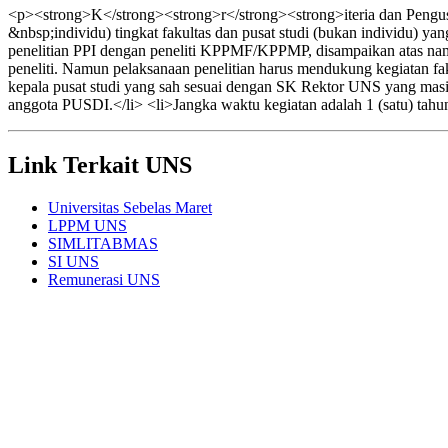
<p><strong>K</strong><strong>r</strong><strong>iteria dan Pengusu
&nbsp;individu) tingkat fakultas dan pusat studi (bukan individu) y
penelitian PPI dengan peneliti KPPMF/KPPMP, disampaikan atas n
peneliti. Namun pelaksanaan penelitian harus mendukung kegiatan faku
kepala pusat studi yang sah sesuai dengan SK Rektor UNS yang masi
anggota PUSDI.</li> <li>Jangka waktu kegiatan adalah 1 (satu) tahu
Link Terkait UNS
Universitas Sebelas Maret
LPPM UNS
SIMLITABMAS
SI UNS
Remunerasi UNS