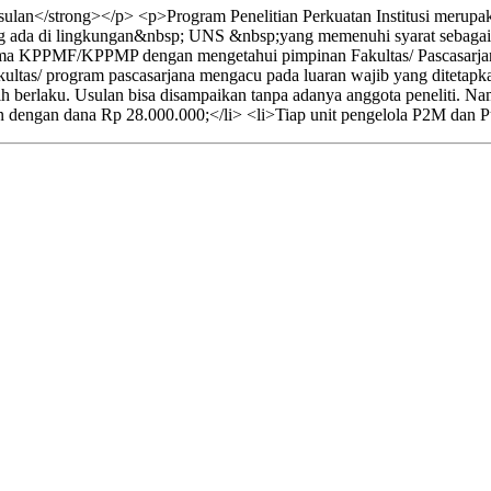
lan</strong></p> <p>Program Penelitian Perkuatan Institusi merupak
ang ada di lingkungan&nbsp; UNS &nbsp;yang memenuhi syarat sebagai be
ama KPPMF/KPPMP dengan mengetahui pimpinan Fakultas/ Pascasarja
ltas/ program pascasarjana mengacu pada luaran wajib yang ditetapkan.
h berlaku. Usulan bisa disampaikan tanpa adanya anggota peneliti. 
n dengan dana Rp 28.000.000;</li> <li>Tiap unit pengelola P2M dan Pu