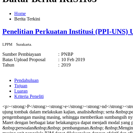
Home
Berita Terkini
Penelitian Perkuatan Institusi (PPI-UNS
LPPM
Surakarta.
Sumber Pembiayaan
:
PNBP
Batas Upload Proposal
:
10 Feb 2019
Tahun
:
2019
Pendahuluan
Tujuan
Luaran
Kriteria Peneliti
<p><strong>P</strong><strong>e</strong><strong>nd</strong><stro
ujung tombak dalam melakukan kajian, analisis&nbsp; serta &nbsp;
pengembangan masing masing, sehingga memberikan sumbangsih nyata
Maret dengan berbagai latar belakangnya dapat menjadi modal ya
&nbsp;persoalan&nbsp;&nbsp; pembangunan.&nbsp; &nbsp;Mengingat 