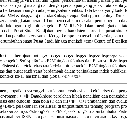
sien sehingga visi, misi dan tujuan pembentukan masing-masing unit pe
erencanaan yang matang dan dengan penahapan yang jelas. Tata kelola y
ara berkesinambungan ada peningkatan kualitas. Tata kelola yang baik 
ngelola P2M &nbsp;yang ditandai&nbsp; dengan&nbsp; munculnya &nbs
erta peningkatan peran dalam memecahkan masalah pembangunan dalam 
entuk dukungan bagi unit pengelola P2M di UNS dalam meningkatkan tata
n kapasitas Pusat Studi. Kebijakan perubahan sistem akreditasi pusat 
dian, dan peraihan kerjasama. Ketiga komponen tersebut diberdayakan 
tumbuhan suatu Pusat Studi hingga menjadi <em>Centre of Excellen
nstitusi bertujuan untuk,&nbsp;&nbsp;&nbsp;&nbsp;&nbsp;</p> <ol st
pengelola&nbsp; &nbsp;P2M tingkat fakultas dan Pusat studi &nbs
isiensi dan efektivitas tata kelola unit pengelola P2M tingkat fakultas
as dan pusat studi yang berdampak dalam peningkatan indek publikas
teks lokal, nasional dan global.</li> </ol>
yampaikan <strong>buku laporan evaluasi tata kelola riset dan pengab
wer-roman;"> <li>Data&nbsp; perolehan hibah penelitian dan pengabdian
sis data &ndash; data poin (i) dan (ii)</li> <li>Pembahasan dan evaluasi
>Bukti pelaksanaan sosialisasi di tingkat fakultas tentang program-pro
elaksanaannya.</strong></li> <li> <p><strong>Luaran tambahan</strong
nasional ber-ISSN atau pada seminar nasional atau internasional.&nbsp;