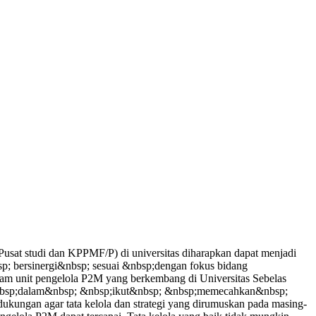
sat studi dan KPPMF/P) di universitas diharapkan dapat menjadi
p; bersinergi&nbsp; sesuai &nbsp;dengan fokus bidang
am unit pengelola P2M yang berkembang di Universitas Sebelas
 &nbsp;dalam&nbsp; &nbsp;ikut&nbsp; &nbsp;memecahkan&nbsp;
ngan agar tata kelola dan strategi yang dirumuskan pada masing-