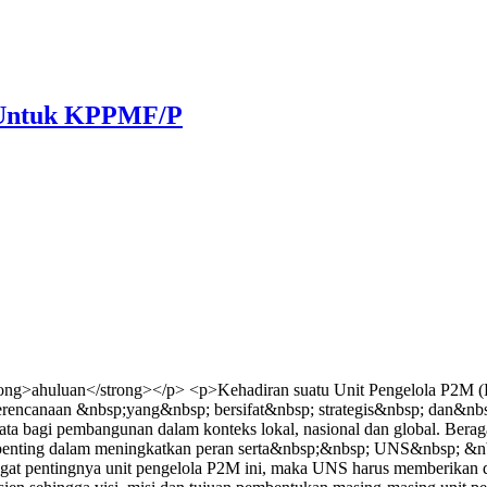
) Untuk KPPMF/P
ng>ahuluan</strong></p> <p>Kehadiran suatu Unit Pengelola P2M (Pu
perencanaan &nbsp;yang&nbsp; bersifat&nbsp; strategis&nbsp; dan&nbs
 bagi pembangunan dalam konteks lokal, nasional dan global. Berag
ng penting dalam meningkatkan peran serta&nbsp;&nbsp; UNS&nbsp;
pentingnya unit pengelola P2M ini, maka UNS harus memberikan duku