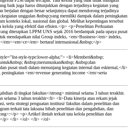
ngelola P2M dapat tercapai. Tata kelola yang baik tidak mungkin
ang baik juga harus ditunjukkan dengan terjadinya kegiatan yang
dan berjalan dengan benar selanjutnya dapat mendorong terjadinya
p;kegiatan unggulan &nbsp;yang memiliki dampak dalam peningkatan
konteks lokal, nasional dan global. Melihat kepentingan tersebut
 kelola yang efektif dan efisien.</p> <p>Penelitian Perkuatan
studi yang diterapkan LPPM UNS sejak 2016 berdampak pada upaya pusat
untuk mendapatkan nilai Group indeks, <em>Business</em> indeks,
</em><em>ce</em> bertaraf internasional.&nbsp;</p>
yle="list-style-type:lower-alpha;"> <li>Memberi&nbsp;
p;untuk&nbsp; &nbsp;merumuskan&nbsp; &nbsp;dan
 dan pusat studi dalam menunjang kegiatan internal dan eskternal,</li>
i, peningkatan <em>revenue generating income </em>serta
dian di tingkat fakultas</strong> minimal selama 3 tahun terakhir.
 selama 3 tahun terakhir</li> <li>Data kinerja atau rekam jejak
, serta strategi penguatan institusi/ fakultas dalam penelitian dan
gram terkait tata laksana hibah penelitian dan pengabdian, dan
>:</p> <p>Artikel ilmiah terkait tata kelola penelitian dan
</p> </li> </ol> </li> </ol>