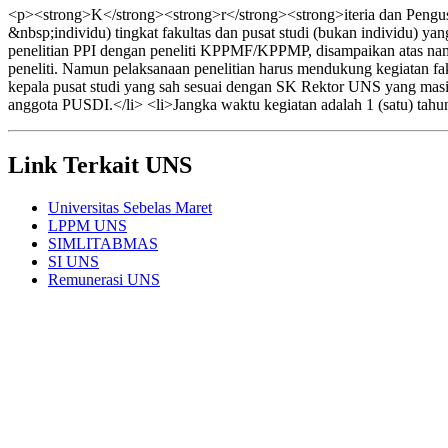
<p><strong>K</strong><strong>r</strong><strong>iteria dan Pengusu
&nbsp;individu) tingkat fakultas dan pusat studi (bukan individu) y
penelitian PPI dengan peneliti KPPMF/KPPMP, disampaikan atas n
peneliti. Namun pelaksanaan penelitian harus mendukung kegiatan faku
kepala pusat studi yang sah sesuai dengan SK Rektor UNS yang masi
anggota PUSDI.</li> <li>Jangka waktu kegiatan adalah 1 (satu) tahu
Link Terkait UNS
Universitas Sebelas Maret
LPPM UNS
SIMLITABMAS
SI UNS
Remunerasi UNS