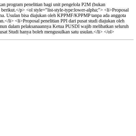
an program penelitian bagi unit pengelola P2M (bukan
rikut.</p> <ol style="list-style-type:lower-alpha;"> <li>Proposal
na. Usulan bisa diajukan oleh KPPMF/KPPMP tanpa ada anggota
</li> <li>Proposal penelitian PPI dari pusat studi diajukan oleh
Namun dalam pelaksanaannya Ketua PUSDI wajib melibatkan seluruh
sat Studi hanya boleh mengusulkan satu usulan.</li> </ol>