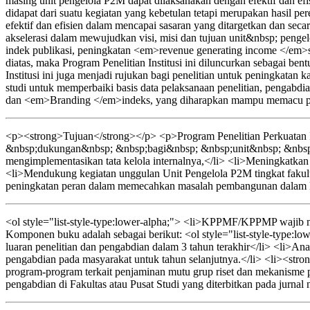
masing unit pengelola P2M dapat dilaksanakan dengan efektif dan efi
didapat dari suatu kegiatan yang kebetulan tetapi merupakan hasil p
efektif dan efisien dalam mencapai sasaran yang ditargetkan dan sec
akselerasi dalam mewujudkan visi, misi dan tujuan unit&nbsp; pe
indek publikasi, peningkatan <em>revenue generating income </em>s
diatas, maka Program Penelitian Institusi ini diluncurkan sebagai b
Institusi ini juga menjadi rujukan bagi penelitian untuk peningkata
studi untuk memperbaiki basis data pelaksanaan penelitian, pengab
dan <em>Branding </em>indeks, yang diharapkan mampu memacu per
<p><strong>Tujuan</strong></p> <p>Program Penelitian Perkuatan I
&nbsp;dukungan&nbsp; &nbsp;bagi&nbsp; &nbsp;unit&nbsp; &nbsp;
mengimplementasikan tata kelola internalnya,</li> <li>Meningkatkan ef
<li>Mendukung kegiatan unggulan Unit Pengelola P2M tingkat fakult
peningkatan peran dalam memecahkan masalah pembangunan dalam kon
<ol style="list-style-type:lower-alpha;"> <li>KPPMF/KPPMP wajib men
Komponen buku adalah sebagai berikut: <ol style="list-style-type:lo
luaran penelitian dan pengabdian dalam 3 tahun terakhir</li> <li>Anali
pengabdian pada masyarakat untuk tahun selanjutnya.</li> <li><strong
program-program terkait penjaminan mutu grup riset dan mekanisme p
pengabdian di Fakultas atau Pusat Studi yang diterbitkan pada jurnal 