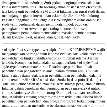
&nbsp;merumuskan&nbsp; &nbsp;dan mengimplementasikan tata
kelola internalnya,</li> <li>Meningkatkan efisiensi dan efektivitas
tata kelola unit pengelola P2M tingkat fakultas dan pusat studi dalam
menunjang kegiatan internal dan eskternal,</li> <li>Mendukung
kegiatan unggulan Unit Pengelola P2M tingkat fakultas dan pusat
studi yang berdampak dalam peningkatan indek publikasi,
peningkatan <em>revenue generating income </em>serta
peningkatan peran dalam memecahkan masalah pembangunan
dalam konteks lokal, nasional dan global.</li> </ol>
<ol style="list-style-type:lower-alpha;"> <li>KPPMF/KPPMP wajib
menyampaikan <strong>buku laporan evaluasi tata kelola riset dan
pengabdian di tingkat fakultas</strong> minimal selama 3 tahun
terakhir. Komponen buku adalah sebagai berikut: <ol style="list-
style-type:lower-roman;"> <li>Data&nbsp; perolehan hibah
penelitian dan pengabdian selama 3 tahun terakhir</li> <li>Data
kinerja atau rekam jejak luaran penelitian dan pengabdian dalam 3
tahun terakhir</li> <li>Analisis data &ndash; data poin (i) dan (ii)
</li> <li>Pembahasan dan evaluasi, serta strategi penguatan institusi/
fakultas dalam penelitian dan pengabdian pada masyarakat untuk
tahun selanjutnya.</li> <li><strong>Bukti pelaksanaan sosialisasi di
tingkat fakultas tentang program-program terkait tata laksana hibah
penelitian dan pengabdian, dan program-program terkait penjaminan
mutu grup riset dan mekanisme pelaksanaannya.</strong></li> <li>