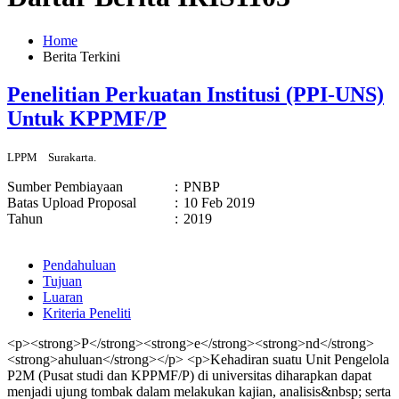
Home
Berita Terkini
Penelitian Perkuatan Institusi (PPI-UNS)
Untuk KPPMF/P
LPPM
Surakarta.
Sumber Pembiayaan
:
PNBP
Batas Upload Proposal
:
10 Feb 2019
Tahun
:
2019
Pendahuluan
Tujuan
Luaran
Kriteria Peneliti
<p><strong>P</strong><strong>e</strong><strong>nd</strong>
<strong>ahuluan</strong></p> <p>Kehadiran suatu Unit Pengelola
P2M (Pusat studi dan KPPMF/P) di universitas diharapkan dapat
menjadi ujung tombak dalam melakukan kajian, analisis&nbsp; serta