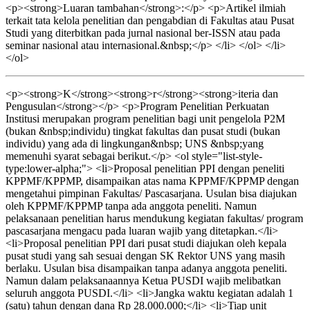
<p><strong>Luaran tambahan</strong>:</p> <p>Artikel ilmiah
terkait tata kelola penelitian dan pengabdian di Fakultas atau Pusat
Studi yang diterbitkan pada jurnal nasional ber-ISSN atau pada
seminar nasional atau internasional.&nbsp;</p> </li> </ol> </li>
</ol>
<p><strong>K</strong><strong>r</strong><strong>iteria dan
Pengusulan</strong></p> <p>Program Penelitian Perkuatan
Institusi merupakan program penelitian bagi unit pengelola P2M
(bukan &nbsp;individu) tingkat fakultas dan pusat studi (bukan
individu) yang ada di lingkungan&nbsp; UNS &nbsp;yang
memenuhi syarat sebagai berikut.</p> <ol style="list-style-
type:lower-alpha;"> <li>Proposal penelitian PPI dengan peneliti
KPPMF/KPPMP, disampaikan atas nama KPPMF/KPPMP dengan
mengetahui pimpinan Fakultas/ Pascasarjana. Usulan bisa diajukan
oleh KPPMF/KPPMP tanpa ada anggota peneliti. Namun
pelaksanaan penelitian harus mendukung kegiatan fakultas/ program
pascasarjana mengacu pada luaran wajib yang ditetapkan.</li>
<li>Proposal penelitian PPI dari pusat studi diajukan oleh kepala
pusat studi yang sah sesuai dengan SK Rektor UNS yang masih
berlaku. Usulan bisa disampaikan tanpa adanya anggota peneliti.
Namun dalam pelaksanaannya Ketua PUSDI wajib melibatkan
seluruh anggota PUSDI.</li> <li>Jangka waktu kegiatan adalah 1
(satu) tahun dengan dana Rp 28.000.000;</li> <li>Tiap unit