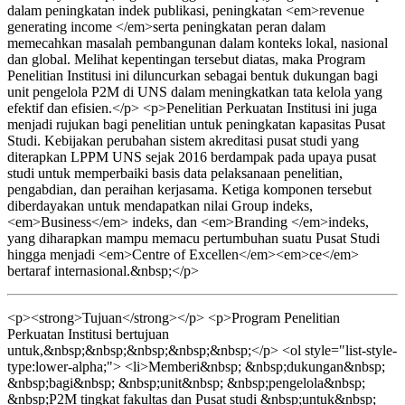
dalam peningkatan indek publikasi, peningkatan <em>revenue
generating income </em>serta peningkatan peran dalam
memecahkan masalah pembangunan dalam konteks lokal, nasional
dan global. Melihat kepentingan tersebut diatas, maka Program
Penelitian Institusi ini diluncurkan sebagai bentuk dukungan bagi
unit pengelola P2M di UNS dalam meningkatkan tata kelola yang
efektif dan efisien.</p> <p>Penelitian Perkuatan Institusi ini juga
menjadi rujukan bagi penelitian untuk peningkatan kapasitas Pusat
Studi. Kebijakan perubahan sistem akreditasi pusat studi yang
diterapkan LPPM UNS sejak 2016 berdampak pada upaya pusat
studi untuk memperbaiki basis data pelaksanaan penelitian,
pengabdian, dan peraihan kerjasama. Ketiga komponen tersebut
diberdayakan untuk mendapatkan nilai Group indeks,
<em>Business</em> indeks, dan <em>Branding </em>indeks,
yang diharapkan mampu memacu pertumbuhan suatu Pusat Studi
hingga menjadi <em>Centre of Excellen</em><em>ce</em>
bertaraf internasional.&nbsp;</p>
<p><strong>Tujuan</strong></p> <p>Program Penelitian
Perkuatan Institusi bertujuan
untuk,&nbsp;&nbsp;&nbsp;&nbsp;&nbsp;</p> <ol style="list-style-
type:lower-alpha;"> <li>Memberi&nbsp; &nbsp;dukungan&nbsp;
&nbsp;bagi&nbsp; &nbsp;unit&nbsp; &nbsp;pengelola&nbsp;
&nbsp;P2M tingkat fakultas dan Pusat studi &nbsp;untuk&nbsp;