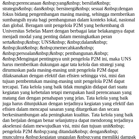
&nbsp;perencanaan &nbsp;yang&nbsp; bersifat&nbsp;
strategis&nbsp; dan&nbsp; bersinergi&nbsp; sesuai &nbsp;dengan
fokus bidang pengembangan masing masing, sehingga memberikan
sumbangsih nyata bagi pembangunan dalam konteks lokal, nasional
dan global. Beragam unit pengelola P2M yang berkembang di
Universitas Sebelas Maret dengan berbagai latar belakangnya dapat
menjadi modal yang penting dalam meningkatkan peran
serta&nbsp;&nbsp; UNS&nbsp; &nbsp;dalam&nbsp;
&nbsp;ikut&nbsp; &nbsp;memecahkan&nbsp;
&nbsp;persoalan&nbsp;&nbsp; pembangunan.&nbsp;
&nbsp;Mengingat pentingnya unit pengelola P2M ini, maka UNS
harus memberikan dukungan agar tata kelola dan strategi yang
dirumuskan pada masing-masing unit pengelola P2M dapat
dilaksanakan dengan efektif dan efisien sehingga visi, misi dan
tujuan pembentukan masing-masing unit pengelola P2M dapat
tercapai. Tata kelola yang baik tidak mungkin didapat dari suatu
kegiatan yang kebetulan tetapi merupakan hasil perencanaan yang
matang dan dengan penahapan yang jelas. Tata kelola yang baik
juga harus ditunjukkan dengan terjadinya kegiatan yang efektif dan
efisien dalam mencapai sasaran yang ditargetkan dan secara
berkesinambungan ada peningkatan kualitas. Tata kelola yang baik
dan berjalan dengan benar selanjutnya dapat mendorong terjadinya
akselerasi dalam mewujudkan visi, misi dan tujuan unit&nbsp;
pengelola P2M &nbsp;yang ditandai&nbsp; dengan&nbsp;
munculnya &nbsp;kegiatan unggulan &nbsp;yang memiliki dampak