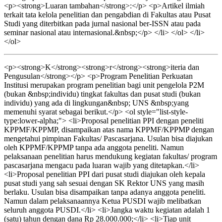
<p><strong>Luaran tambahan</strong>:</p> <p>Artikel ilmiah
terkait tata kelola penelitian dan pengabdian di Fakultas atau Pusat
Studi yang diterbitkan pada jurnal nasional ber-ISSN atau pada
seminar nasional atau internasional.&nbsp;</p> </li> </ol> </li>
</ol>
<p><strong>K</strong><strong>r</strong><strong>iteria dan
Pengusulan</strong></p> <p>Program Penelitian Perkuatan
Institusi merupakan program penelitian bagi unit pengelola P2M
(bukan &nbsp;individu) tingkat fakultas dan pusat studi (bukan
individu) yang ada di lingkungan&nbsp; UNS &nbsp;yang
memenuhi syarat sebagai berikut.</p> <ol style="list-style-
type:lower-alpha;"> <li>Proposal penelitian PPI dengan peneliti
KPPMF/KPPMP, disampaikan atas nama KPPMF/KPPMP dengan
mengetahui pimpinan Fakultas/ Pascasarjana. Usulan bisa diajukan
oleh KPPMF/KPPMP tanpa ada anggota peneliti. Namun
pelaksanaan penelitian harus mendukung kegiatan fakultas/ program
pascasarjana mengacu pada luaran wajib yang ditetapkan.</li>
<li>Proposal penelitian PPI dari pusat studi diajukan oleh kepala
pusat studi yang sah sesuai dengan SK Rektor UNS yang masih
berlaku. Usulan bisa disampaikan tanpa adanya anggota peneliti.
Namun dalam pelaksanaannya Ketua PUSDI wajib melibatkan
seluruh anggota PUSDI.</li> <li>Jangka waktu kegiatan adalah 1
(satu) tahun dengan dana Rp 28.000.000;</li> <li>Tiap unit