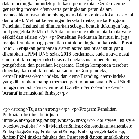
dalam peningkatan indek publikasi, peningkatan <em>revenue
generating income </em>serta peningkatan peran dalam
memecahkan masalah pembangunan dalam konteks lokal, nasional
dan global. Melihat kepentingan tersebut diatas, maka Program
Penelitian Institusi ini diluncurkan sebagai bentuk dukungan bagi
unit pengelola P2M di UNS dalam meningkatkan tata kelola yang
efektif dan efisien.</p> <p>Penelitian Perkuatan Institusi ini juga
menjadi rujukan bagi penelitian untuk peningkatan kapasitas Pusat
Studi. Kebijakan perubahan sistem akreditasi pusat studi yang
diterapkan LPPM UNS sejak 2016 berdampak pada upaya pusat
studi untuk memperbaiki basis data pelaksanaan penelitian,
pengabdian, dan peraihan kerjasama. Ketiga komponen tersebut
diberdayakan untuk mendapatkan nilai Group indeks,
<em>Business</em> indeks, dan <em>Branding </em>indeks,
yang diharapkan mampu memacu pertumbuhan suatu Pusat Studi
hingga menjadi <em>Centre of Excellen</em><em>ce</em>
bertaraf internasional.&nbsp;</p>
<p><strong>Tujuan</strong></p> <p>Program Penelitian
Perkuatan Institusi bertujuan
untuk,&nbsp;&nbsp;&nbsp;&nbsp;&nbsp;</p> <ol style="list-style-
type:lower-alpha;"> <li>Memberi&nbsp; &nbsp;dukungan&nbsp;
&nbsp;bagi&nbsp; &nbsp;unit&nbsp; &nbsp;pengelola&nbsp;
&nbsp;P2M tingkat fakultas dan Pusat studi &nbsp;untuk&nbsp;