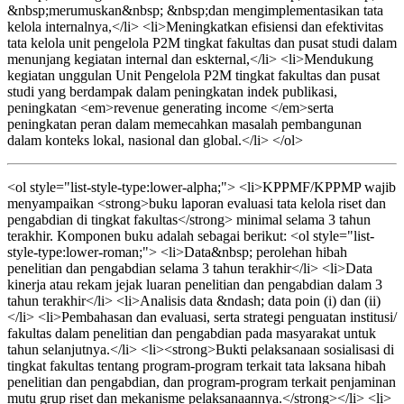
&nbsp;merumuskan&nbsp; &nbsp;dan mengimplementasikan tata
kelola internalnya,</li> <li>Meningkatkan efisiensi dan efektivitas
tata kelola unit pengelola P2M tingkat fakultas dan pusat studi dalam
menunjang kegiatan internal dan eskternal,</li> <li>Mendukung
kegiatan unggulan Unit Pengelola P2M tingkat fakultas dan pusat
studi yang berdampak dalam peningkatan indek publikasi,
peningkatan <em>revenue generating income </em>serta
peningkatan peran dalam memecahkan masalah pembangunan
dalam konteks lokal, nasional dan global.</li> </ol>
<ol style="list-style-type:lower-alpha;"> <li>KPPMF/KPPMP wajib
menyampaikan <strong>buku laporan evaluasi tata kelola riset dan
pengabdian di tingkat fakultas</strong> minimal selama 3 tahun
terakhir. Komponen buku adalah sebagai berikut: <ol style="list-
style-type:lower-roman;"> <li>Data&nbsp; perolehan hibah
penelitian dan pengabdian selama 3 tahun terakhir</li> <li>Data
kinerja atau rekam jejak luaran penelitian dan pengabdian dalam 3
tahun terakhir</li> <li>Analisis data &ndash; data poin (i) dan (ii)
</li> <li>Pembahasan dan evaluasi, serta strategi penguatan institusi/
fakultas dalam penelitian dan pengabdian pada masyarakat untuk
tahun selanjutnya.</li> <li><strong>Bukti pelaksanaan sosialisasi di
tingkat fakultas tentang program-program terkait tata laksana hibah
penelitian dan pengabdian, dan program-program terkait penjaminan
mutu grup riset dan mekanisme pelaksanaannya.</strong></li> <li>