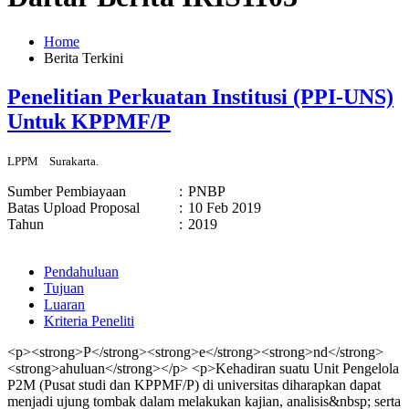
Home
Berita Terkini
Penelitian Perkuatan Institusi (PPI-UNS)
Untuk KPPMF/P
LPPM
Surakarta.
Sumber Pembiayaan
:
PNBP
Batas Upload Proposal
:
10 Feb 2019
Tahun
:
2019
Pendahuluan
Tujuan
Luaran
Kriteria Peneliti
<p><strong>P</strong><strong>e</strong><strong>nd</strong>
<strong>ahuluan</strong></p> <p>Kehadiran suatu Unit Pengelola
P2M (Pusat studi dan KPPMF/P) di universitas diharapkan dapat
menjadi ujung tombak dalam melakukan kajian, analisis&nbsp; serta