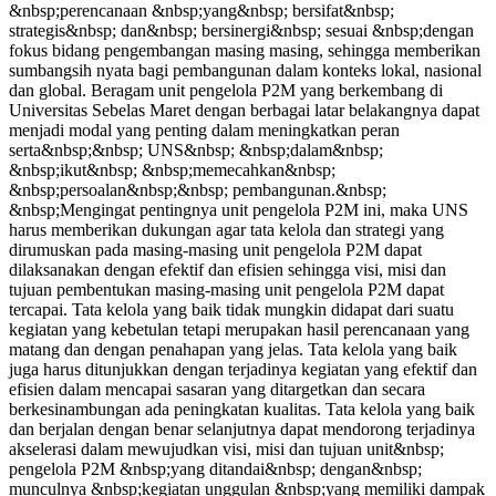
&nbsp;perencanaan &nbsp;yang&nbsp; bersifat&nbsp;
strategis&nbsp; dan&nbsp; bersinergi&nbsp; sesuai &nbsp;dengan
fokus bidang pengembangan masing masing, sehingga memberikan
sumbangsih nyata bagi pembangunan dalam konteks lokal, nasional
dan global. Beragam unit pengelola P2M yang berkembang di
Universitas Sebelas Maret dengan berbagai latar belakangnya dapat
menjadi modal yang penting dalam meningkatkan peran
serta&nbsp;&nbsp; UNS&nbsp; &nbsp;dalam&nbsp;
&nbsp;ikut&nbsp; &nbsp;memecahkan&nbsp;
&nbsp;persoalan&nbsp;&nbsp; pembangunan.&nbsp;
&nbsp;Mengingat pentingnya unit pengelola P2M ini, maka UNS
harus memberikan dukungan agar tata kelola dan strategi yang
dirumuskan pada masing-masing unit pengelola P2M dapat
dilaksanakan dengan efektif dan efisien sehingga visi, misi dan
tujuan pembentukan masing-masing unit pengelola P2M dapat
tercapai. Tata kelola yang baik tidak mungkin didapat dari suatu
kegiatan yang kebetulan tetapi merupakan hasil perencanaan yang
matang dan dengan penahapan yang jelas. Tata kelola yang baik
juga harus ditunjukkan dengan terjadinya kegiatan yang efektif dan
efisien dalam mencapai sasaran yang ditargetkan dan secara
berkesinambungan ada peningkatan kualitas. Tata kelola yang baik
dan berjalan dengan benar selanjutnya dapat mendorong terjadinya
akselerasi dalam mewujudkan visi, misi dan tujuan unit&nbsp;
pengelola P2M &nbsp;yang ditandai&nbsp; dengan&nbsp;
munculnya &nbsp;kegiatan unggulan &nbsp;yang memiliki dampak