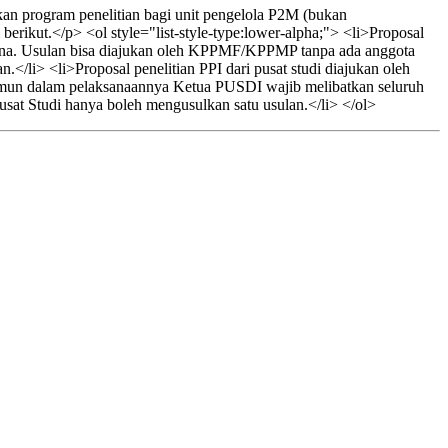
an program penelitian bagi unit pengelola P2M (bukan
rikut.</p> <ol style="list-style-type:lower-alpha;"> <li>Proposal
na. Usulan bisa diajukan oleh KPPMF/KPPMP tanpa ada anggota
</li> <li>Proposal penelitian PPI dari pusat studi diajukan oleh
Namun dalam pelaksanaannya Ketua PUSDI wajib melibatkan seluruh
sat Studi hanya boleh mengusulkan satu usulan.</li> </ol>