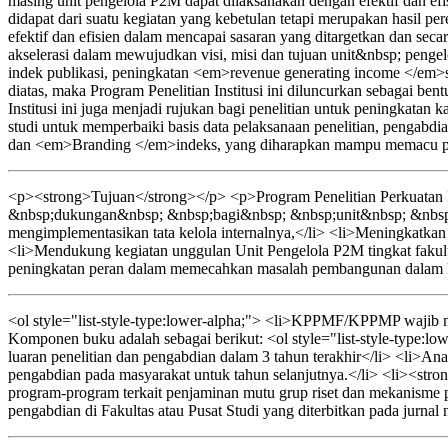
masing unit pengelola P2M dapat dilaksanakan dengan efektif dan efi
didapat dari suatu kegiatan yang kebetulan tetapi merupakan hasil p
efektif dan efisien dalam mencapai sasaran yang ditargetkan dan sec
akselerasi dalam mewujudkan visi, misi dan tujuan unit&nbsp; pe
indek publikasi, peningkatan <em>revenue generating income </em>s
diatas, maka Program Penelitian Institusi ini diluncurkan sebagai b
Institusi ini juga menjadi rujukan bagi penelitian untuk peningkata
studi untuk memperbaiki basis data pelaksanaan penelitian, pengab
dan <em>Branding </em>indeks, yang diharapkan mampu memacu per
<p><strong>Tujuan</strong></p> <p>Program Penelitian Perkuatan I
&nbsp;dukungan&nbsp; &nbsp;bagi&nbsp; &nbsp;unit&nbsp; &nbsp;
mengimplementasikan tata kelola internalnya,</li> <li>Meningkatkan ef
<li>Mendukung kegiatan unggulan Unit Pengelola P2M tingkat fakult
peningkatan peran dalam memecahkan masalah pembangunan dalam kon
<ol style="list-style-type:lower-alpha;"> <li>KPPMF/KPPMP wajib men
Komponen buku adalah sebagai berikut: <ol style="list-style-type:lo
luaran penelitian dan pengabdian dalam 3 tahun terakhir</li> <li>Anali
pengabdian pada masyarakat untuk tahun selanjutnya.</li> <li><strong
program-program terkait penjaminan mutu grup riset dan mekanisme p
pengabdian di Fakultas atau Pusat Studi yang diterbitkan pada jurnal 