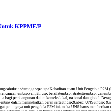
) Untuk KPPMF/P
ng>ahuluan</strong></p> <p>Kehadiran suatu Unit Pengelola P2M (Pu
perencanaan &nbsp;yang&nbsp; bersifat&nbsp; strategis&nbsp; dan&nbs
 bagi pembangunan dalam konteks lokal, nasional dan global. Berag
ng penting dalam meningkatkan peran serta&nbsp;&nbsp; UNS&nbsp;
pentingnya unit pengelola P2M ini, maka UNS harus memberikan duku