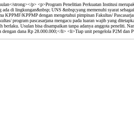
lan</strong></p> <p>Program Penelitian Perkuatan Institusi merupak
ang ada di lingkungan&nbsp; UNS &nbsp;yang memenuhi syarat sebagai be
ama KPPMF/KPPMP dengan mengetahui pimpinan Fakultas/ Pascasarja
ltas/ program pascasarjana mengacu pada luaran wajib yang ditetapkan.
h berlaku. Usulan bisa disampaikan tanpa adanya anggota peneliti. 
n dengan dana Rp 28.000.000;</li> <li>Tiap unit pengelola P2M dan Pu