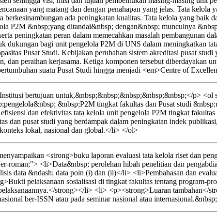
sien sehingga visi, misi dan tujuan pembentukan masing-masing unit pe
erencanaan yang matang dan dengan penahapan yang jelas. Tata kelola y
ara berkesinambungan ada peningkatan kualitas. Tata kelola yang baik 
ngelola P2M &nbsp;yang ditandai&nbsp; dengan&nbsp; munculnya &nbs
erta peningkatan peran dalam memecahkan masalah pembangunan dalam 
entuk dukungan bagi unit pengelola P2M di UNS dalam meningkatkan tata
n kapasitas Pusat Studi. Kebijakan perubahan sistem akreditasi pusat 
dian, dan peraihan kerjasama. Ketiga komponen tersebut diberdayakan 
tumbuhan suatu Pusat Studi hingga menjadi <em>Centre of Excellen
nstitusi bertujuan untuk,&nbsp;&nbsp;&nbsp;&nbsp;&nbsp;</p> <ol st
pengelola&nbsp; &nbsp;P2M tingkat fakultas dan Pusat studi &nbs
isiensi dan efektivitas tata kelola unit pengelola P2M tingkat fakultas
as dan pusat studi yang berdampak dalam peningkatan indek publikas
teks lokal, nasional dan global.</li> </ol>
yampaikan <strong>buku laporan evaluasi tata kelola riset dan pengab
wer-roman;"> <li>Data&nbsp; perolehan hibah penelitian dan pengabdian
sis data &ndash; data poin (i) dan (ii)</li> <li>Pembahasan dan evaluasi
>Bukti pelaksanaan sosialisasi di tingkat fakultas tentang program-pro
elaksanaannya.</strong></li> <li> <p><strong>Luaran tambahan</strong
nasional ber-ISSN atau pada seminar nasional atau internasional.&nbsp;