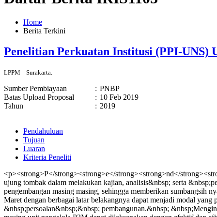
Home
Berita Terkini
Penelitian Perkuatan Institusi (PPI-UNS
LPPM
Surakarta.
Sumber Pembiayaan
:
PNBP
Batas Upload Proposal
:
10 Feb 2019
Tahun
:
2019
Pendahuluan
Tujuan
Luaran
Kriteria Peneliti
<p><strong>P</strong><strong>e</strong><strong>nd</strong><stro
ujung tombak dalam melakukan kajian, analisis&nbsp; serta &nbsp;
pengembangan masing masing, sehingga memberikan sumbangsih nyata
Maret dengan berbagai latar belakangnya dapat menjadi modal ya
&nbsp;persoalan&nbsp;&nbsp; pembangunan.&nbsp; &nbsp;Mengingat 