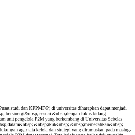
sat studi dan KPPMF/P) di universitas diharapkan dapat menjadi
p; bersinergi&nbsp; sesuai &nbsp;dengan fokus bidang
am unit pengelola P2M yang berkembang di Universitas Sebelas
 &nbsp;dalam&nbsp; &nbsp;ikut&nbsp; &nbsp;memecahkan&nbsp;
ngan agar tata kelola dan strategi yang dirumuskan pada masing-