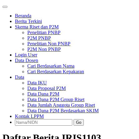
Beranda
Berita Terkini
Skema Riset dan P2M
Penelitian PNBP
P2M PNBP
Penelitian Non PNBP
P2M Non PNBP
Login User
Data Dosen
Cari Berdasarkan Nama
Cari Berdasarkan Kepakaran
Data
Data IKU
Data Proposal P2M
Data Dana P2M
Data Dana P2M Group Riset
Data Jumlah Anggota Group Riset
Data Dana P2M Berdasarkan SKIM
Kontak LPPM
Go
Daftar Berita IRIS1103