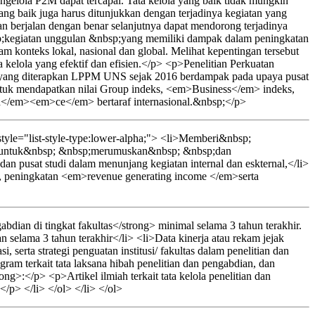
ngelola P2M dapat tercapai. Tata kelola yang baik tidak mungkin
ang baik juga harus ditunjukkan dengan terjadinya kegiatan yang
dan berjalan dengan benar selanjutnya dapat mendorong terjadinya
p;kegiatan unggulan &nbsp;yang memiliki dampak dalam peningkatan
konteks lokal, nasional dan global. Melihat kepentingan tersebut
 kelola yang efektif dan efisien.</p> <p>Penelitian Perkuatan
studi yang diterapkan LPPM UNS sejak 2016 berdampak pada upaya pusat
untuk mendapatkan nilai Group indeks, <em>Business</em> indeks,
</em><em>ce</em> bertaraf internasional.&nbsp;</p>
yle="list-style-type:lower-alpha;"> <li>Memberi&nbsp;
p;untuk&nbsp; &nbsp;merumuskan&nbsp; &nbsp;dan
 dan pusat studi dalam menunjang kegiatan internal dan eskternal,</li>
i, peningkatan <em>revenue generating income </em>serta
dian di tingkat fakultas</strong> minimal selama 3 tahun terakhir.
 selama 3 tahun terakhir</li> <li>Data kinerja atau rekam jejak
, serta strategi penguatan institusi/ fakultas dalam penelitian dan
gram terkait tata laksana hibah penelitian dan pengabdian, dan
>:</p> <p>Artikel ilmiah terkait tata kelola penelitian dan
</p> </li> </ol> </li> </ol>