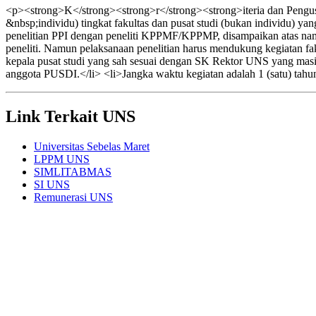
<p><strong>K</strong><strong>r</strong><strong>iteria dan Pengusu
&nbsp;individu) tingkat fakultas dan pusat studi (bukan individu) y
penelitian PPI dengan peneliti KPPMF/KPPMP, disampaikan atas n
peneliti. Namun pelaksanaan penelitian harus mendukung kegiatan faku
kepala pusat studi yang sah sesuai dengan SK Rektor UNS yang masi
anggota PUSDI.</li> <li>Jangka waktu kegiatan adalah 1 (satu) tahu
Link Terkait UNS
Universitas Sebelas Maret
LPPM UNS
SIMLITABMAS
SI UNS
Remunerasi UNS