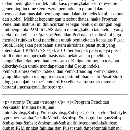
dalam peningkatan indek publikasi, peningkatan <em>revenue
generating income </em>serta peningkatan peran dalam
memecahkan masalah pembangunan dalam konteks lokal, nasional
dan global. Melihat kepentingan tersebut diatas, maka Program
Penelitian Institusi ini diluncurkan sebagai bentuk dukungan bagi
unit pengelola P2M di UNS dalam meningkatkan tata kelola yang
efektif dan efisien.</p> <p>Penelitian Perkuatan Institusi ini juga
menjadi rujukan bagi penelitian untuk peningkatan kapasitas Pusat
Studi. Kebijakan perubahan sistem akreditasi pusat studi yang
diterapkan LPPM UNS sejak 2016 berdampak pada upaya pusat
studi untuk memperbaiki basis data pelaksanaan penelitian,
pengabdian, dan peraihan kerjasama. Ketiga komponen tersebut
diberdayakan untuk mendapatkan nilai Group indeks,
<em>Business</em> indeks, dan <em>Branding </em>indeks,
yang diharapkan mampu memacu pertumbuhan suatu Pusat Studi
hingga menjadi <em>Centre of Excellen</em><em>ce</em>
bertaraf internasional.&nbsp;</p>
<p><strong>Tujuan</strong></p> <p>Program Penelitian
Perkuatan Institusi bertujuan
untuk,&nbsp;&nbsp;&nbsp;&nbsp;&nbsp;</p> <ol style="list-style-
type:lower-alpha;"> <li>Memberi&nbsp; &nbsp;dukungan&nbsp;
&nbsp;bagi&nbsp; &nbsp;unit&nbsp; &nbsp;pengelola&nbsp;
&nbsp;P2M tingkat fakultas dan Pusat studi &nbsp;untuk&nbsp;