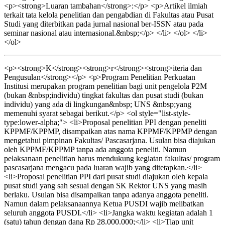
<p><strong>Luaran tambahan</strong>:</p> <p>Artikel ilmiah
terkait tata kelola penelitian dan pengabdian di Fakultas atau Pusat
Studi yang diterbitkan pada jurnal nasional ber-ISSN atau pada
seminar nasional atau internasional.&nbsp;</p> </li> </ol> </li>
</ol>
<p><strong>K</strong><strong>r</strong><strong>iteria dan
Pengusulan</strong></p> <p>Program Penelitian Perkuatan
Institusi merupakan program penelitian bagi unit pengelola P2M
(bukan &nbsp;individu) tingkat fakultas dan pusat studi (bukan
individu) yang ada di lingkungan&nbsp; UNS &nbsp;yang
memenuhi syarat sebagai berikut.</p> <ol style="list-style-
type:lower-alpha;"> <li>Proposal penelitian PPI dengan peneliti
KPPMF/KPPMP, disampaikan atas nama KPPMF/KPPMP dengan
mengetahui pimpinan Fakultas/ Pascasarjana. Usulan bisa diajukan
oleh KPPMF/KPPMP tanpa ada anggota peneliti. Namun
pelaksanaan penelitian harus mendukung kegiatan fakultas/ program
pascasarjana mengacu pada luaran wajib yang ditetapkan.</li>
<li>Proposal penelitian PPI dari pusat studi diajukan oleh kepala
pusat studi yang sah sesuai dengan SK Rektor UNS yang masih
berlaku. Usulan bisa disampaikan tanpa adanya anggota peneliti.
Namun dalam pelaksanaannya Ketua PUSDI wajib melibatkan
seluruh anggota PUSDI.</li> <li>Jangka waktu kegiatan adalah 1
(satu) tahun dengan dana Rp 28.000.000;</li> <li>Tiap unit