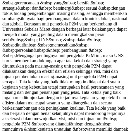
&nbsp;perencanaan &nbsp;yang&nbsp; bersifat&nbsp;
strategis&nbsp; dan&nbsp; bersinergi&nbsp; sesuai &nbsp;dengan
fokus bidang pengembangan masing masing, sehingga memberikan
sumbangsih nyata bagi pembangunan dalam konteks lokal, nasional
dan global. Beragam unit pengelola P2M yang berkembang di
Universitas Sebelas Maret dengan berbagai latar belakangnya dapat
menjadi modal yang penting dalam meningkatkan peran
serta&nbsp;&nbsp; UNS&nbsp; &nbsp;dalam&nbsp;
&nbsp;ikut&nbsp; &nbsp;memecahkan&nbsp;
&nbsp;persoalan&nbsp;&nbsp; pembangunan.&nbsp;
&nbsp;Mengingat pentingnya unit pengelola P2M ini, maka UNS
harus memberikan dukungan agar tata kelola dan strategi yang
dirumuskan pada masing-masing unit pengelola P2M dapat
dilaksanakan dengan efektif dan efisien sehingga visi, misi dan
tujuan pembentukan masing-masing unit pengelola P2M dapat
tercapai. Tata kelola yang baik tidak mungkin didapat dari suatu
kegiatan yang kebetulan tetapi merupakan hasil perencanaan yang
matang dan dengan penahapan yang jelas. Tata kelola yang baik
juga harus ditunjukkan dengan terjadinya kegiatan yang efektif dan
efisien dalam mencapai sasaran yang ditargetkan dan secara
berkesinambungan ada peningkatan kualitas. Tata kelola yang baik
dan berjalan dengan benar selanjutnya dapat mendorong terjadinya
akselerasi dalam mewujudkan visi, misi dan tujuan unit&nbsp;
pengelola P2M &nbsp;yang ditandai&nbsp; dengan&nbsp;
munculnya &nbsp;kegiatan unggulan &nbsp;yang memiliki dampak