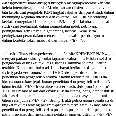
&nbsp;merumuskan&nbsp; &nbsp;dan mengimplementasikan tata
kelola internalnya,</li> <li>Meningkatkan efisiensi dan efektivitas
tata kelola unit pengelola P2M tingkat fakultas dan pusat studi dalam
menunjang kegiatan internal dan eskternal,</li> <li>Mendukung
kegiatan unggulan Unit Pengelola P2M tingkat fakultas dan pusat
studi yang berdampak dalam peningkatan indek publikasi,
peningkatan <em>revenue generating income </em>serta
peningkatan peran dalam memecahkan masalah pembangunan
dalam konteks lokal, nasional dan global.</li> </ol>
<ol style="list-style-type:lower-alpha;"> <li>KPPMF/KPPMP wajib
menyampaikan <strong>buku laporan evaluasi tata kelola riset dan
pengabdian di tingkat fakultas</strong> minimal selama 3 tahun
terakhir. Komponen buku adalah sebagai berikut: <ol style="list-
style-type:lower-roman;"> <li>Data&nbsp; perolehan hibah
penelitian dan pengabdian selama 3 tahun terakhir</li> <li>Data
kinerja atau rekam jejak luaran penelitian dan pengabdian dalam 3
tahun terakhir</li> <li>Analisis data &ndash; data poin (i) dan (ii)
</li> <li>Pembahasan dan evaluasi, serta strategi penguatan institusi/
fakultas dalam penelitian dan pengabdian pada masyarakat untuk
tahun selanjutnya.</li> <li><strong>Bukti pelaksanaan sosialisasi di
tingkat fakultas tentang program-program terkait tata laksana hibah
penelitian dan pengabdian, dan program-program terkait penjaminan
mutu grup riset dan mekanisme pelaksanaannya.</strong></li> <li>