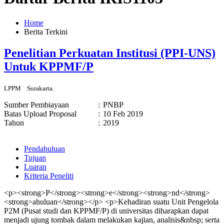
Home
Berita Terkini
Penelitian Perkuatan Institusi (PPI-UNS)
Untuk KPPMF/P
LPPM
Surakarta.
Sumber Pembiayaan
:
PNBP
Batas Upload Proposal
:
10 Feb 2019
Tahun
:
2019
Pendahuluan
Tujuan
Luaran
Kriteria Peneliti
<p><strong>P</strong><strong>e</strong><strong>nd</strong>
<strong>ahuluan</strong></p> <p>Kehadiran suatu Unit Pengelola
P2M (Pusat studi dan KPPMF/P) di universitas diharapkan dapat
menjadi ujung tombak dalam melakukan kajian, analisis&nbsp; serta