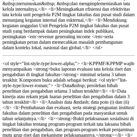
&nbsp;merumuskan&nbsp; &nbsp;dan mengimplementasikan tata
kelola internalnya,</li> <li>Meningkatkan efisiensi dan efektivitas
tata kelola unit pengelola P2M tingkat fakultas dan pusat studi dalam
menunjang kegiatan internal dan eskternal,</li> <li>Mendukung
kegiatan unggulan Unit Pengelola P2M tingkat fakultas dan pusat
studi yang berdampak dalam peningkatan indek publikasi,
peningkatan <em>revenue generating income </em>serta
peningkatan peran dalam memecahkan masalah pembangunan
dalam konteks lokal, nasional dan global.</li> </ol>
<ol style="list-style-type:lower-alpha;"> <li>KPPMF/KPPMP wajib
menyampaikan <strong>buku laporan evaluasi tata kelola riset dan
pengabdian di tingkat fakultas</strong> minimal selama 3 tahun
terakhir. Komponen buku adalah sebagai berikut: <ol style="list-
style-type:lower-roman;"> <li>Data&nbsp; perolehan hibah
penelitian dan pengabdian selama 3 tahun terakhir</li> <li>Data
kinerja atau rekam jejak luaran penelitian dan pengabdian dalam 3
tahun terakhir</li> <li>Analisis data &ndash; data poin (i) dan (ii)
</li> <li>Pembahasan dan evaluasi, serta strategi penguatan institusi/
fakultas dalam penelitian dan pengabdian pada masyarakat untuk
tahun selanjutnya.</li> <li><strong>Bukti pelaksanaan sosialisasi di
tingkat fakultas tentang program-program terkait tata laksana hibah
penelitian dan pengabdian, dan program-program terkait penjaminan
mutu grup riset dan mekanisme pelaksanaannya.</strong></li> <li>