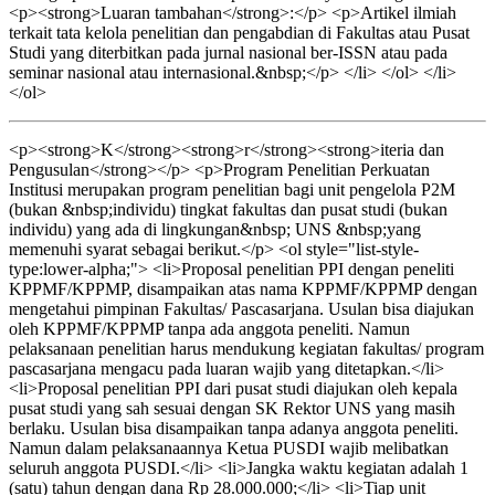
<p><strong>Luaran tambahan</strong>:</p> <p>Artikel ilmiah
terkait tata kelola penelitian dan pengabdian di Fakultas atau Pusat
Studi yang diterbitkan pada jurnal nasional ber-ISSN atau pada
seminar nasional atau internasional.&nbsp;</p> </li> </ol> </li>
</ol>
<p><strong>K</strong><strong>r</strong><strong>iteria dan
Pengusulan</strong></p> <p>Program Penelitian Perkuatan
Institusi merupakan program penelitian bagi unit pengelola P2M
(bukan &nbsp;individu) tingkat fakultas dan pusat studi (bukan
individu) yang ada di lingkungan&nbsp; UNS &nbsp;yang
memenuhi syarat sebagai berikut.</p> <ol style="list-style-
type:lower-alpha;"> <li>Proposal penelitian PPI dengan peneliti
KPPMF/KPPMP, disampaikan atas nama KPPMF/KPPMP dengan
mengetahui pimpinan Fakultas/ Pascasarjana. Usulan bisa diajukan
oleh KPPMF/KPPMP tanpa ada anggota peneliti. Namun
pelaksanaan penelitian harus mendukung kegiatan fakultas/ program
pascasarjana mengacu pada luaran wajib yang ditetapkan.</li>
<li>Proposal penelitian PPI dari pusat studi diajukan oleh kepala
pusat studi yang sah sesuai dengan SK Rektor UNS yang masih
berlaku. Usulan bisa disampaikan tanpa adanya anggota peneliti.
Namun dalam pelaksanaannya Ketua PUSDI wajib melibatkan
seluruh anggota PUSDI.</li> <li>Jangka waktu kegiatan adalah 1
(satu) tahun dengan dana Rp 28.000.000;</li> <li>Tiap unit