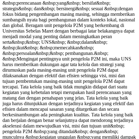
&nbsp;perencanaan &nbsp;yang&nbsp; bersifat&nbsp;
strategis&nbsp; dan&nbsp; bersinergi&nbsp; sesuai &nbsp;dengan
fokus bidang pengembangan masing masing, sehingga memberikan
sumbangsih nyata bagi pembangunan dalam konteks lokal, nasional
dan global. Beragam unit pengelola P2M yang berkembang di
Universitas Sebelas Maret dengan berbagai latar belakangnya dapat
menjadi modal yang penting dalam meningkatkan peran
serta&nbsp;&nbsp; UNS&nbsp; &nbsp;dalam&nbsp;
&nbsp;ikut&nbsp; &nbsp;memecahkan&nbsp;
&nbsp;persoalan&nbsp;&nbsp; pembangunan.&nbsp;
&nbsp;Mengingat pentingnya unit pengelola P2M ini, maka UNS
harus memberikan dukungan agar tata kelola dan strategi yang
dirumuskan pada masing-masing unit pengelola P2M dapat
dilaksanakan dengan efektif dan efisien sehingga visi, misi dan
tujuan pembentukan masing-masing unit pengelola P2M dapat
tercapai. Tata kelola yang baik tidak mungkin didapat dari suatu
kegiatan yang kebetulan tetapi merupakan hasil perencanaan yang
matang dan dengan penahapan yang jelas. Tata kelola yang baik
juga harus ditunjukkan dengan terjadinya kegiatan yang efektif dan
efisien dalam mencapai sasaran yang ditargetkan dan secara
berkesinambungan ada peningkatan kualitas. Tata kelola yang baik
dan berjalan dengan benar selanjutnya dapat mendorong terjadinya
akselerasi dalam mewujudkan visi, misi dan tujuan unit&nbsp;
pengelola P2M &nbsp;yang ditandai&nbsp; dengan&nbsp;
munculnya &nbsp;kegiatan unggulan &nbsp;yang memiliki dampak