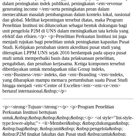
dalam peningkatan indek publikasi, peningkatan <em>revenue
generating income </em>serta peningkatan peran dalam
memecahkan masalah pembangunan dalam konteks lokal, nasional
dan global. Melihat kepentingan tersebut diatas, maka Program
Penelitian Institusi ini diluncurkan sebagai bentuk dukungan bagi
unit pengelola P2M di UNS dalam meningkatkan tata kelola yang
efektif dan efisien.</p> <p>Penelitian Perkuatan Institusi ini juga
menjadi rujukan bagi penelitian untuk peningkatan kapasitas Pusat
Studi. Kebijakan perubahan sistem akreditasi pusat studi yang
diterapkan LPPM UNS sejak 2016 berdampak pada upaya pusat
studi untuk memperbaiki basis data pelaksanaan penelitian,
pengabdian, dan peraihan kerjasama. Ketiga komponen tersebut
diberdayakan untuk mendapatkan nilai Group indeks,
<em>Business</em> indeks, dan <em>Branding </em>indeks,
yang diharapkan mampu memacu pertumbuhan suatu Pusat Studi
hingga menjadi <em>Centre of Excellen</em><em>ce</em>
bertaraf internasional.&nbsp;</p>
<p><strong>Tujuan</strong></p> <p>Program Penelitian
Perkuatan Institusi bertujuan
untuk,&nbsp;&nbsp;&nbsp;&nbsp;&nbsp;</p> <ol style="list-style-
type:lower-alpha;"> <li>Memberi&nbsp; &nbsp;dukungan&nbsp;
&nbsp;bagi&nbsp; &nbsp;unit&nbsp; &nbsp;pengelola&nbsp;
&nbsp;P2M tingkat fakultas dan Pusat studi &nbsp;untuk&nbsp;