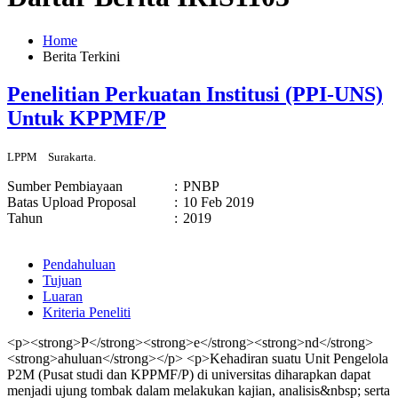
Home
Berita Terkini
Penelitian Perkuatan Institusi (PPI-UNS)
Untuk KPPMF/P
LPPM
Surakarta.
Sumber Pembiayaan
:
PNBP
Batas Upload Proposal
:
10 Feb 2019
Tahun
:
2019
Pendahuluan
Tujuan
Luaran
Kriteria Peneliti
<p><strong>P</strong><strong>e</strong><strong>nd</strong>
<strong>ahuluan</strong></p> <p>Kehadiran suatu Unit Pengelola
P2M (Pusat studi dan KPPMF/P) di universitas diharapkan dapat
menjadi ujung tombak dalam melakukan kajian, analisis&nbsp; serta