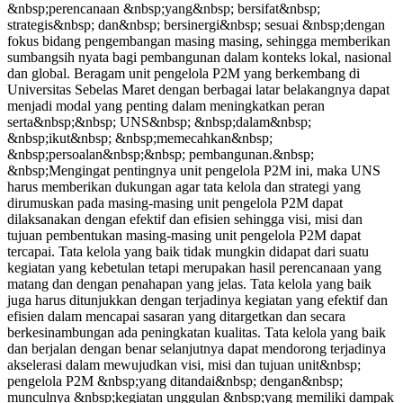
&nbsp;perencanaan &nbsp;yang&nbsp; bersifat&nbsp;
strategis&nbsp; dan&nbsp; bersinergi&nbsp; sesuai &nbsp;dengan
fokus bidang pengembangan masing masing, sehingga memberikan
sumbangsih nyata bagi pembangunan dalam konteks lokal, nasional
dan global. Beragam unit pengelola P2M yang berkembang di
Universitas Sebelas Maret dengan berbagai latar belakangnya dapat
menjadi modal yang penting dalam meningkatkan peran
serta&nbsp;&nbsp; UNS&nbsp; &nbsp;dalam&nbsp;
&nbsp;ikut&nbsp; &nbsp;memecahkan&nbsp;
&nbsp;persoalan&nbsp;&nbsp; pembangunan.&nbsp;
&nbsp;Mengingat pentingnya unit pengelola P2M ini, maka UNS
harus memberikan dukungan agar tata kelola dan strategi yang
dirumuskan pada masing-masing unit pengelola P2M dapat
dilaksanakan dengan efektif dan efisien sehingga visi, misi dan
tujuan pembentukan masing-masing unit pengelola P2M dapat
tercapai. Tata kelola yang baik tidak mungkin didapat dari suatu
kegiatan yang kebetulan tetapi merupakan hasil perencanaan yang
matang dan dengan penahapan yang jelas. Tata kelola yang baik
juga harus ditunjukkan dengan terjadinya kegiatan yang efektif dan
efisien dalam mencapai sasaran yang ditargetkan dan secara
berkesinambungan ada peningkatan kualitas. Tata kelola yang baik
dan berjalan dengan benar selanjutnya dapat mendorong terjadinya
akselerasi dalam mewujudkan visi, misi dan tujuan unit&nbsp;
pengelola P2M &nbsp;yang ditandai&nbsp; dengan&nbsp;
munculnya &nbsp;kegiatan unggulan &nbsp;yang memiliki dampak