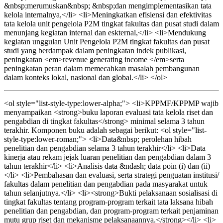
&nbsp;merumuskan&nbsp; &nbsp;dan mengimplementasikan tata
kelola internalnya,</li> <li>Meningkatkan efisiensi dan efektivitas
tata kelola unit pengelola P2M tingkat fakultas dan pusat studi dalam
menunjang kegiatan internal dan eskternal,</li> <li>Mendukung
kegiatan unggulan Unit Pengelola P2M tingkat fakultas dan pusat
studi yang berdampak dalam peningkatan indek publikasi,
peningkatan <em>revenue generating income </em>serta
peningkatan peran dalam memecahkan masalah pembangunan
dalam konteks lokal, nasional dan global.</li> </ol>
<ol style="list-style-type:lower-alpha;"> <li>KPPMF/KPPMP wajib
menyampaikan <strong>buku laporan evaluasi tata kelola riset dan
pengabdian di tingkat fakultas</strong> minimal selama 3 tahun
terakhir. Komponen buku adalah sebagai berikut: <ol style="list-
style-type:lower-roman;"> <li>Data&nbsp; perolehan hibah
penelitian dan pengabdian selama 3 tahun terakhir</li> <li>Data
kinerja atau rekam jejak luaran penelitian dan pengabdian dalam 3
tahun terakhir</li> <li>Analisis data &ndash; data poin (i) dan (ii)
</li> <li>Pembahasan dan evaluasi, serta strategi penguatan institusi/
fakultas dalam penelitian dan pengabdian pada masyarakat untuk
tahun selanjutnya.</li> <li><strong>Bukti pelaksanaan sosialisasi di
tingkat fakultas tentang program-program terkait tata laksana hibah
penelitian dan pengabdian, dan program-program terkait penjaminan
mutu grup riset dan mekanisme pelaksanaannya.</strong></li> <li>