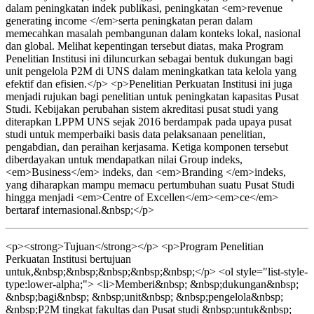
dalam peningkatan indek publikasi, peningkatan <em>revenue
generating income </em>serta peningkatan peran dalam
memecahkan masalah pembangunan dalam konteks lokal, nasional
dan global. Melihat kepentingan tersebut diatas, maka Program
Penelitian Institusi ini diluncurkan sebagai bentuk dukungan bagi
unit pengelola P2M di UNS dalam meningkatkan tata kelola yang
efektif dan efisien.</p> <p>Penelitian Perkuatan Institusi ini juga
menjadi rujukan bagi penelitian untuk peningkatan kapasitas Pusat
Studi. Kebijakan perubahan sistem akreditasi pusat studi yang
diterapkan LPPM UNS sejak 2016 berdampak pada upaya pusat
studi untuk memperbaiki basis data pelaksanaan penelitian,
pengabdian, dan peraihan kerjasama. Ketiga komponen tersebut
diberdayakan untuk mendapatkan nilai Group indeks,
<em>Business</em> indeks, dan <em>Branding </em>indeks,
yang diharapkan mampu memacu pertumbuhan suatu Pusat Studi
hingga menjadi <em>Centre of Excellen</em><em>ce</em>
bertaraf internasional.&nbsp;</p>
<p><strong>Tujuan</strong></p> <p>Program Penelitian
Perkuatan Institusi bertujuan
untuk,&nbsp;&nbsp;&nbsp;&nbsp;&nbsp;</p> <ol style="list-style-
type:lower-alpha;"> <li>Memberi&nbsp; &nbsp;dukungan&nbsp;
&nbsp;bagi&nbsp; &nbsp;unit&nbsp; &nbsp;pengelola&nbsp;
&nbsp;P2M tingkat fakultas dan Pusat studi &nbsp;untuk&nbsp;