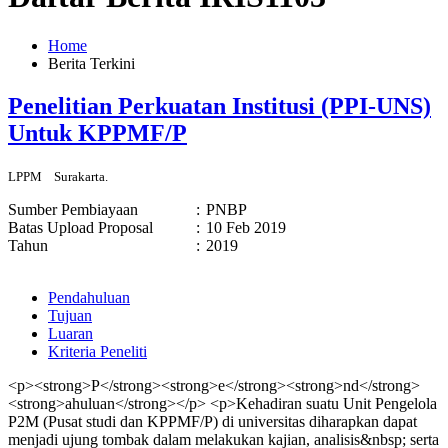
Home
Berita Terkini
Penelitian Perkuatan Institusi (PPI-UNS)
Untuk KPPMF/P
LPPM
Surakarta.
Sumber Pembiayaan
:
PNBP
Batas Upload Proposal
:
10 Feb 2019
Tahun
:
2019
Pendahuluan
Tujuan
Luaran
Kriteria Peneliti
<p><strong>P</strong><strong>e</strong><strong>nd</strong>
<strong>ahuluan</strong></p> <p>Kehadiran suatu Unit Pengelola
P2M (Pusat studi dan KPPMF/P) di universitas diharapkan dapat
menjadi ujung tombak dalam melakukan kajian, analisis&nbsp; serta