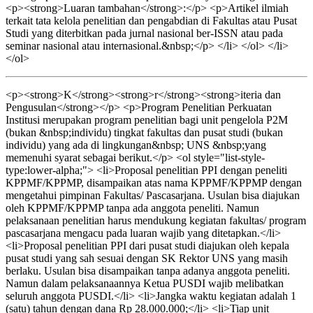
<p><strong>Luaran tambahan</strong>:</p> <p>Artikel ilmiah
terkait tata kelola penelitian dan pengabdian di Fakultas atau Pusat
Studi yang diterbitkan pada jurnal nasional ber-ISSN atau pada
seminar nasional atau internasional.&nbsp;</p> </li> </ol> </li>
</ol>
<p><strong>K</strong><strong>r</strong><strong>iteria dan
Pengusulan</strong></p> <p>Program Penelitian Perkuatan
Institusi merupakan program penelitian bagi unit pengelola P2M
(bukan &nbsp;individu) tingkat fakultas dan pusat studi (bukan
individu) yang ada di lingkungan&nbsp; UNS &nbsp;yang
memenuhi syarat sebagai berikut.</p> <ol style="list-style-
type:lower-alpha;"> <li>Proposal penelitian PPI dengan peneliti
KPPMF/KPPMP, disampaikan atas nama KPPMF/KPPMP dengan
mengetahui pimpinan Fakultas/ Pascasarjana. Usulan bisa diajukan
oleh KPPMF/KPPMP tanpa ada anggota peneliti. Namun
pelaksanaan penelitian harus mendukung kegiatan fakultas/ program
pascasarjana mengacu pada luaran wajib yang ditetapkan.</li>
<li>Proposal penelitian PPI dari pusat studi diajukan oleh kepala
pusat studi yang sah sesuai dengan SK Rektor UNS yang masih
berlaku. Usulan bisa disampaikan tanpa adanya anggota peneliti.
Namun dalam pelaksanaannya Ketua PUSDI wajib melibatkan
seluruh anggota PUSDI.</li> <li>Jangka waktu kegiatan adalah 1
(satu) tahun dengan dana Rp 28.000.000;</li> <li>Tiap unit