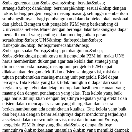
&nbsp;perencanaan &nbsp;yang&nbsp; bersifat&nbsp;
strategis&nbsp; dan&nbsp; bersinergi&nbsp; sesuai &nbsp;dengan
fokus bidang pengembangan masing masing, sehingga memberikan
sumbangsih nyata bagi pembangunan dalam konteks lokal, nasional
dan global. Beragam unit pengelola P2M yang berkembang di
Universitas Sebelas Maret dengan berbagai latar belakangnya dapat
menjadi modal yang penting dalam meningkatkan peran
serta&nbsp;&nbsp; UNS&nbsp; &nbsp;dalam&nbsp;
&nbsp;ikut&nbsp; &nbsp;memecahkan&nbsp;
&nbsp;persoalan&nbsp;&nbsp; pembangunan.&nbsp;
&nbsp;Mengingat pentingnya unit pengelola P2M ini, maka UNS
harus memberikan dukungan agar tata kelola dan strategi yang
dirumuskan pada masing-masing unit pengelola P2M dapat
dilaksanakan dengan efektif dan efisien sehingga visi, misi dan
tujuan pembentukan masing-masing unit pengelola P2M dapat
tercapai. Tata kelola yang baik tidak mungkin didapat dari suatu
kegiatan yang kebetulan tetapi merupakan hasil perencanaan yang
matang dan dengan penahapan yang jelas. Tata kelola yang baik
juga harus ditunjukkan dengan terjadinya kegiatan yang efektif dan
efisien dalam mencapai sasaran yang ditargetkan dan secara
berkesinambungan ada peningkatan kualitas. Tata kelola yang baik
dan berjalan dengan benar selanjutnya dapat mendorong terjadinya
akselerasi dalam mewujudkan visi, misi dan tujuan unit&nbsp;
pengelola P2M &nbsp;yang ditandai&nbsp; dengan&nbsp;
munculnya &nbsp;kegiatan unggulan &nbsp;yang memiliki dampak