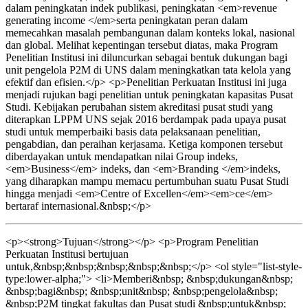
dalam peningkatan indek publikasi, peningkatan <em>revenue
generating income </em>serta peningkatan peran dalam
memecahkan masalah pembangunan dalam konteks lokal, nasional
dan global. Melihat kepentingan tersebut diatas, maka Program
Penelitian Institusi ini diluncurkan sebagai bentuk dukungan bagi
unit pengelola P2M di UNS dalam meningkatkan tata kelola yang
efektif dan efisien.</p> <p>Penelitian Perkuatan Institusi ini juga
menjadi rujukan bagi penelitian untuk peningkatan kapasitas Pusat
Studi. Kebijakan perubahan sistem akreditasi pusat studi yang
diterapkan LPPM UNS sejak 2016 berdampak pada upaya pusat
studi untuk memperbaiki basis data pelaksanaan penelitian,
pengabdian, dan peraihan kerjasama. Ketiga komponen tersebut
diberdayakan untuk mendapatkan nilai Group indeks,
<em>Business</em> indeks, dan <em>Branding </em>indeks,
yang diharapkan mampu memacu pertumbuhan suatu Pusat Studi
hingga menjadi <em>Centre of Excellen</em><em>ce</em>
bertaraf internasional.&nbsp;</p>
<p><strong>Tujuan</strong></p> <p>Program Penelitian
Perkuatan Institusi bertujuan
untuk,&nbsp;&nbsp;&nbsp;&nbsp;&nbsp;</p> <ol style="list-style-
type:lower-alpha;"> <li>Memberi&nbsp; &nbsp;dukungan&nbsp;
&nbsp;bagi&nbsp; &nbsp;unit&nbsp; &nbsp;pengelola&nbsp;
&nbsp;P2M tingkat fakultas dan Pusat studi &nbsp;untuk&nbsp;