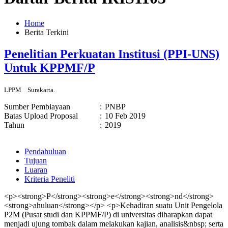
Home
Berita Terkini
Penelitian Perkuatan Institusi (PPI-UNS)
Untuk KPPMF/P
LPPM
Surakarta.
Sumber Pembiayaan
:
PNBP
Batas Upload Proposal
:
10 Feb 2019
Tahun
:
2019
Pendahuluan
Tujuan
Luaran
Kriteria Peneliti
<p><strong>P</strong><strong>e</strong><strong>nd</strong>
<strong>ahuluan</strong></p> <p>Kehadiran suatu Unit Pengelola
P2M (Pusat studi dan KPPMF/P) di universitas diharapkan dapat
menjadi ujung tombak dalam melakukan kajian, analisis&nbsp; serta