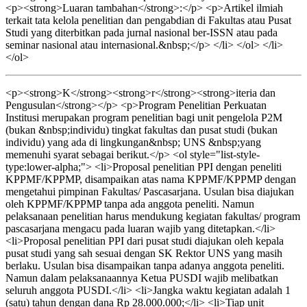
<p><strong>Luaran tambahan</strong>:</p> <p>Artikel ilmiah
terkait tata kelola penelitian dan pengabdian di Fakultas atau Pusat
Studi yang diterbitkan pada jurnal nasional ber-ISSN atau pada
seminar nasional atau internasional.&nbsp;</p> </li> </ol> </li>
</ol>
<p><strong>K</strong><strong>r</strong><strong>iteria dan
Pengusulan</strong></p> <p>Program Penelitian Perkuatan
Institusi merupakan program penelitian bagi unit pengelola P2M
(bukan &nbsp;individu) tingkat fakultas dan pusat studi (bukan
individu) yang ada di lingkungan&nbsp; UNS &nbsp;yang
memenuhi syarat sebagai berikut.</p> <ol style="list-style-
type:lower-alpha;"> <li>Proposal penelitian PPI dengan peneliti
KPPMF/KPPMP, disampaikan atas nama KPPMF/KPPMP dengan
mengetahui pimpinan Fakultas/ Pascasarjana. Usulan bisa diajukan
oleh KPPMF/KPPMP tanpa ada anggota peneliti. Namun
pelaksanaan penelitian harus mendukung kegiatan fakultas/ program
pascasarjana mengacu pada luaran wajib yang ditetapkan.</li>
<li>Proposal penelitian PPI dari pusat studi diajukan oleh kepala
pusat studi yang sah sesuai dengan SK Rektor UNS yang masih
berlaku. Usulan bisa disampaikan tanpa adanya anggota peneliti.
Namun dalam pelaksanaannya Ketua PUSDI wajib melibatkan
seluruh anggota PUSDI.</li> <li>Jangka waktu kegiatan adalah 1
(satu) tahun dengan dana Rp 28.000.000;</li> <li>Tiap unit