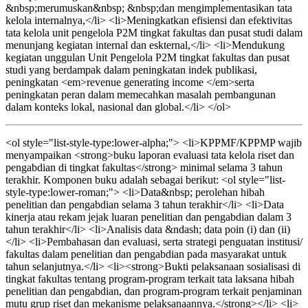
&nbsp;merumuskan&nbsp; &nbsp;dan mengimplementasikan tata
kelola internalnya,</li> <li>Meningkatkan efisiensi dan efektivitas
tata kelola unit pengelola P2M tingkat fakultas dan pusat studi dalam
menunjang kegiatan internal dan eskternal,</li> <li>Mendukung
kegiatan unggulan Unit Pengelola P2M tingkat fakultas dan pusat
studi yang berdampak dalam peningkatan indek publikasi,
peningkatan <em>revenue generating income </em>serta
peningkatan peran dalam memecahkan masalah pembangunan
dalam konteks lokal, nasional dan global.</li> </ol>
<ol style="list-style-type:lower-alpha;"> <li>KPPMF/KPPMP wajib
menyampaikan <strong>buku laporan evaluasi tata kelola riset dan
pengabdian di tingkat fakultas</strong> minimal selama 3 tahun
terakhir. Komponen buku adalah sebagai berikut: <ol style="list-
style-type:lower-roman;"> <li>Data&nbsp; perolehan hibah
penelitian dan pengabdian selama 3 tahun terakhir</li> <li>Data
kinerja atau rekam jejak luaran penelitian dan pengabdian dalam 3
tahun terakhir</li> <li>Analisis data &ndash; data poin (i) dan (ii)
</li> <li>Pembahasan dan evaluasi, serta strategi penguatan institusi/
fakultas dalam penelitian dan pengabdian pada masyarakat untuk
tahun selanjutnya.</li> <li><strong>Bukti pelaksanaan sosialisasi di
tingkat fakultas tentang program-program terkait tata laksana hibah
penelitian dan pengabdian, dan program-program terkait penjaminan
mutu grup riset dan mekanisme pelaksanaannya.</strong></li> <li>