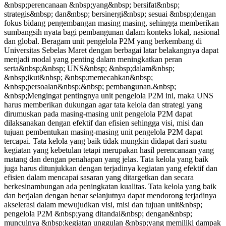
&nbsp;perencanaan &nbsp;yang&nbsp; bersifat&nbsp;
strategis&nbsp; dan&nbsp; bersinergi&nbsp; sesuai &nbsp;dengan
fokus bidang pengembangan masing masing, sehingga memberikan
sumbangsih nyata bagi pembangunan dalam konteks lokal, nasional
dan global. Beragam unit pengelola P2M yang berkembang di
Universitas Sebelas Maret dengan berbagai latar belakangnya dapat
menjadi modal yang penting dalam meningkatkan peran
serta&nbsp;&nbsp; UNS&nbsp; &nbsp;dalam&nbsp;
&nbsp;ikut&nbsp; &nbsp;memecahkan&nbsp;
&nbsp;persoalan&nbsp;&nbsp; pembangunan.&nbsp;
&nbsp;Mengingat pentingnya unit pengelola P2M ini, maka UNS
harus memberikan dukungan agar tata kelola dan strategi yang
dirumuskan pada masing-masing unit pengelola P2M dapat
dilaksanakan dengan efektif dan efisien sehingga visi, misi dan
tujuan pembentukan masing-masing unit pengelola P2M dapat
tercapai. Tata kelola yang baik tidak mungkin didapat dari suatu
kegiatan yang kebetulan tetapi merupakan hasil perencanaan yang
matang dan dengan penahapan yang jelas. Tata kelola yang baik
juga harus ditunjukkan dengan terjadinya kegiatan yang efektif dan
efisien dalam mencapai sasaran yang ditargetkan dan secara
berkesinambungan ada peningkatan kualitas. Tata kelola yang baik
dan berjalan dengan benar selanjutnya dapat mendorong terjadinya
akselerasi dalam mewujudkan visi, misi dan tujuan unit&nbsp;
pengelola P2M &nbsp;yang ditandai&nbsp; dengan&nbsp;
munculnya &nbsp;kegiatan unggulan &nbsp;yang memiliki dampak