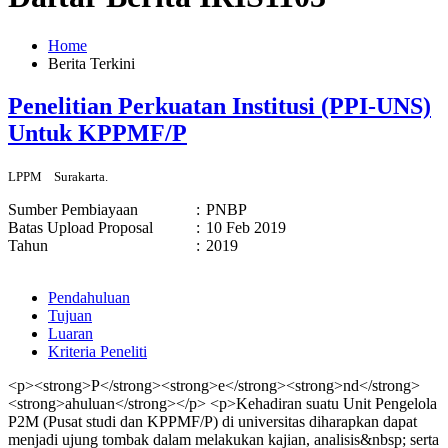
Home
Berita Terkini
Penelitian Perkuatan Institusi (PPI-UNS)
Untuk KPPMF/P
LPPM
Surakarta.
Sumber Pembiayaan
:
PNBP
Batas Upload Proposal
:
10 Feb 2019
Tahun
:
2019
Pendahuluan
Tujuan
Luaran
Kriteria Peneliti
<p><strong>P</strong><strong>e</strong><strong>nd</strong>
<strong>ahuluan</strong></p> <p>Kehadiran suatu Unit Pengelola
P2M (Pusat studi dan KPPMF/P) di universitas diharapkan dapat
menjadi ujung tombak dalam melakukan kajian, analisis&nbsp; serta