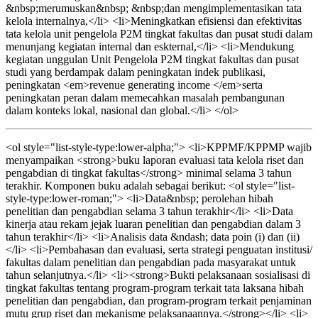
&nbsp;merumuskan&nbsp; &nbsp;dan mengimplementasikan tata
kelola internalnya,</li> <li>Meningkatkan efisiensi dan efektivitas
tata kelola unit pengelola P2M tingkat fakultas dan pusat studi dalam
menunjang kegiatan internal dan eskternal,</li> <li>Mendukung
kegiatan unggulan Unit Pengelola P2M tingkat fakultas dan pusat
studi yang berdampak dalam peningkatan indek publikasi,
peningkatan <em>revenue generating income </em>serta
peningkatan peran dalam memecahkan masalah pembangunan
dalam konteks lokal, nasional dan global.</li> </ol>
<ol style="list-style-type:lower-alpha;"> <li>KPPMF/KPPMP wajib
menyampaikan <strong>buku laporan evaluasi tata kelola riset dan
pengabdian di tingkat fakultas</strong> minimal selama 3 tahun
terakhir. Komponen buku adalah sebagai berikut: <ol style="list-
style-type:lower-roman;"> <li>Data&nbsp; perolehan hibah
penelitian dan pengabdian selama 3 tahun terakhir</li> <li>Data
kinerja atau rekam jejak luaran penelitian dan pengabdian dalam 3
tahun terakhir</li> <li>Analisis data &ndash; data poin (i) dan (ii)
</li> <li>Pembahasan dan evaluasi, serta strategi penguatan institusi/
fakultas dalam penelitian dan pengabdian pada masyarakat untuk
tahun selanjutnya.</li> <li><strong>Bukti pelaksanaan sosialisasi di
tingkat fakultas tentang program-program terkait tata laksana hibah
penelitian dan pengabdian, dan program-program terkait penjaminan
mutu grup riset dan mekanisme pelaksanaannya.</strong></li> <li>