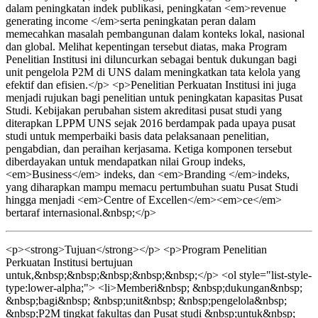
dalam peningkatan indek publikasi, peningkatan <em>revenue
generating income </em>serta peningkatan peran dalam
memecahkan masalah pembangunan dalam konteks lokal, nasional
dan global. Melihat kepentingan tersebut diatas, maka Program
Penelitian Institusi ini diluncurkan sebagai bentuk dukungan bagi
unit pengelola P2M di UNS dalam meningkatkan tata kelola yang
efektif dan efisien.</p> <p>Penelitian Perkuatan Institusi ini juga
menjadi rujukan bagi penelitian untuk peningkatan kapasitas Pusat
Studi. Kebijakan perubahan sistem akreditasi pusat studi yang
diterapkan LPPM UNS sejak 2016 berdampak pada upaya pusat
studi untuk memperbaiki basis data pelaksanaan penelitian,
pengabdian, dan peraihan kerjasama. Ketiga komponen tersebut
diberdayakan untuk mendapatkan nilai Group indeks,
<em>Business</em> indeks, dan <em>Branding </em>indeks,
yang diharapkan mampu memacu pertumbuhan suatu Pusat Studi
hingga menjadi <em>Centre of Excellen</em><em>ce</em>
bertaraf internasional.&nbsp;</p>
<p><strong>Tujuan</strong></p> <p>Program Penelitian
Perkuatan Institusi bertujuan
untuk,&nbsp;&nbsp;&nbsp;&nbsp;&nbsp;</p> <ol style="list-style-
type:lower-alpha;"> <li>Memberi&nbsp; &nbsp;dukungan&nbsp;
&nbsp;bagi&nbsp; &nbsp;unit&nbsp; &nbsp;pengelola&nbsp;
&nbsp;P2M tingkat fakultas dan Pusat studi &nbsp;untuk&nbsp;