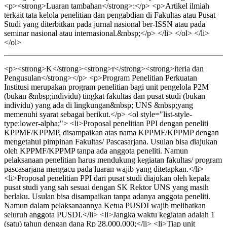
<p><strong>Luaran tambahan</strong>:</p> <p>Artikel ilmiah
terkait tata kelola penelitian dan pengabdian di Fakultas atau Pusat
Studi yang diterbitkan pada jurnal nasional ber-ISSN atau pada
seminar nasional atau internasional.&nbsp;</p> </li> </ol> </li>
</ol>
<p><strong>K</strong><strong>r</strong><strong>iteria dan
Pengusulan</strong></p> <p>Program Penelitian Perkuatan
Institusi merupakan program penelitian bagi unit pengelola P2M
(bukan &nbsp;individu) tingkat fakultas dan pusat studi (bukan
individu) yang ada di lingkungan&nbsp; UNS &nbsp;yang
memenuhi syarat sebagai berikut.</p> <ol style="list-style-
type:lower-alpha;"> <li>Proposal penelitian PPI dengan peneliti
KPPMF/KPPMP, disampaikan atas nama KPPMF/KPPMP dengan
mengetahui pimpinan Fakultas/ Pascasarjana. Usulan bisa diajukan
oleh KPPMF/KPPMP tanpa ada anggota peneliti. Namun
pelaksanaan penelitian harus mendukung kegiatan fakultas/ program
pascasarjana mengacu pada luaran wajib yang ditetapkan.</li>
<li>Proposal penelitian PPI dari pusat studi diajukan oleh kepala
pusat studi yang sah sesuai dengan SK Rektor UNS yang masih
berlaku. Usulan bisa disampaikan tanpa adanya anggota peneliti.
Namun dalam pelaksanaannya Ketua PUSDI wajib melibatkan
seluruh anggota PUSDI.</li> <li>Jangka waktu kegiatan adalah 1
(satu) tahun dengan dana Rp 28.000.000;</li> <li>Tiap unit