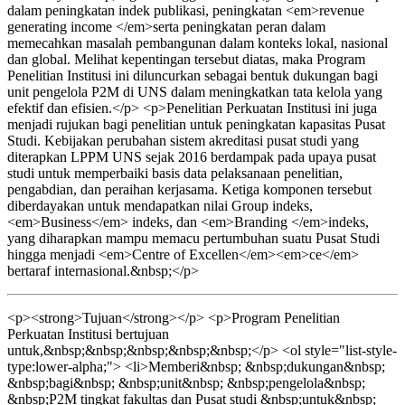
dalam peningkatan indek publikasi, peningkatan <em>revenue
generating income </em>serta peningkatan peran dalam
memecahkan masalah pembangunan dalam konteks lokal, nasional
dan global. Melihat kepentingan tersebut diatas, maka Program
Penelitian Institusi ini diluncurkan sebagai bentuk dukungan bagi
unit pengelola P2M di UNS dalam meningkatkan tata kelola yang
efektif dan efisien.</p> <p>Penelitian Perkuatan Institusi ini juga
menjadi rujukan bagi penelitian untuk peningkatan kapasitas Pusat
Studi. Kebijakan perubahan sistem akreditasi pusat studi yang
diterapkan LPPM UNS sejak 2016 berdampak pada upaya pusat
studi untuk memperbaiki basis data pelaksanaan penelitian,
pengabdian, dan peraihan kerjasama. Ketiga komponen tersebut
diberdayakan untuk mendapatkan nilai Group indeks,
<em>Business</em> indeks, dan <em>Branding </em>indeks,
yang diharapkan mampu memacu pertumbuhan suatu Pusat Studi
hingga menjadi <em>Centre of Excellen</em><em>ce</em>
bertaraf internasional.&nbsp;</p>
<p><strong>Tujuan</strong></p> <p>Program Penelitian
Perkuatan Institusi bertujuan
untuk,&nbsp;&nbsp;&nbsp;&nbsp;&nbsp;</p> <ol style="list-style-
type:lower-alpha;"> <li>Memberi&nbsp; &nbsp;dukungan&nbsp;
&nbsp;bagi&nbsp; &nbsp;unit&nbsp; &nbsp;pengelola&nbsp;
&nbsp;P2M tingkat fakultas dan Pusat studi &nbsp;untuk&nbsp;