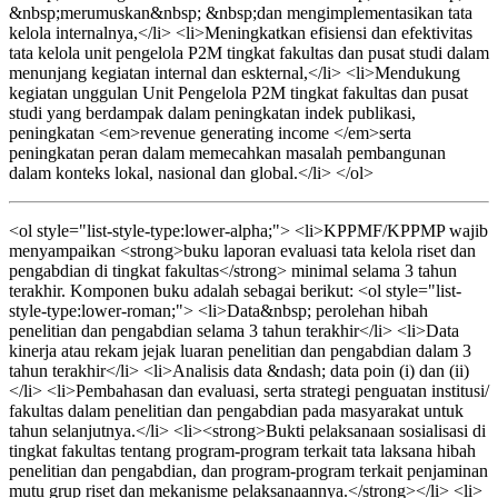
&nbsp;merumuskan&nbsp; &nbsp;dan mengimplementasikan tata
kelola internalnya,</li> <li>Meningkatkan efisiensi dan efektivitas
tata kelola unit pengelola P2M tingkat fakultas dan pusat studi dalam
menunjang kegiatan internal dan eskternal,</li> <li>Mendukung
kegiatan unggulan Unit Pengelola P2M tingkat fakultas dan pusat
studi yang berdampak dalam peningkatan indek publikasi,
peningkatan <em>revenue generating income </em>serta
peningkatan peran dalam memecahkan masalah pembangunan
dalam konteks lokal, nasional dan global.</li> </ol>
<ol style="list-style-type:lower-alpha;"> <li>KPPMF/KPPMP wajib
menyampaikan <strong>buku laporan evaluasi tata kelola riset dan
pengabdian di tingkat fakultas</strong> minimal selama 3 tahun
terakhir. Komponen buku adalah sebagai berikut: <ol style="list-
style-type:lower-roman;"> <li>Data&nbsp; perolehan hibah
penelitian dan pengabdian selama 3 tahun terakhir</li> <li>Data
kinerja atau rekam jejak luaran penelitian dan pengabdian dalam 3
tahun terakhir</li> <li>Analisis data &ndash; data poin (i) dan (ii)
</li> <li>Pembahasan dan evaluasi, serta strategi penguatan institusi/
fakultas dalam penelitian dan pengabdian pada masyarakat untuk
tahun selanjutnya.</li> <li><strong>Bukti pelaksanaan sosialisasi di
tingkat fakultas tentang program-program terkait tata laksana hibah
penelitian dan pengabdian, dan program-program terkait penjaminan
mutu grup riset dan mekanisme pelaksanaannya.</strong></li> <li>