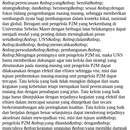
&nbsp;perencanaan &nbsp;yang&nbsp; bersifat&nbsp;
strategis&nbsp; dan&nbsp; bersinergi&nbsp; sesuai &nbsp;dengan
fokus bidang pengembangan masing masing, sehingga memberikan
sumbangsih nyata bagi pembangunan dalam konteks lokal, nasional
dan global. Beragam unit pengelola P2M yang berkembang di
Universitas Sebelas Maret dengan berbagai latar belakangnya dapat
menjadi modal yang penting dalam meningkatkan peran
serta&nbsp;&nbsp; UNS&nbsp; &nbsp;dalam&nbsp;
&nbsp;ikut&nbsp; &nbsp;memecahkan&nbsp;
&nbsp;persoalan&nbsp;&nbsp; pembangunan.&nbsp;
&nbsp;Mengingat pentingnya unit pengelola P2M ini, maka UNS
harus memberikan dukungan agar tata kelola dan strategi yang
dirumuskan pada masing-masing unit pengelola P2M dapat
dilaksanakan dengan efektif dan efisien sehingga visi, misi dan
tujuan pembentukan masing-masing unit pengelola P2M dapat
tercapai. Tata kelola yang baik tidak mungkin didapat dari suatu
kegiatan yang kebetulan tetapi merupakan hasil perencanaan yang
matang dan dengan penahapan yang jelas. Tata kelola yang baik
juga harus ditunjukkan dengan terjadinya kegiatan yang efektif dan
efisien dalam mencapai sasaran yang ditargetkan dan secara
berkesinambungan ada peningkatan kualitas. Tata kelola yang baik
dan berjalan dengan benar selanjutnya dapat mendorong terjadinya
akselerasi dalam mewujudkan visi, misi dan tujuan unit&nbsp;
pengelola P2M &nbsp;yang ditandai&nbsp; dengan&nbsp;
munculnya &nbsp;kegiatan unggulan &nbsp;yang memiliki dampak