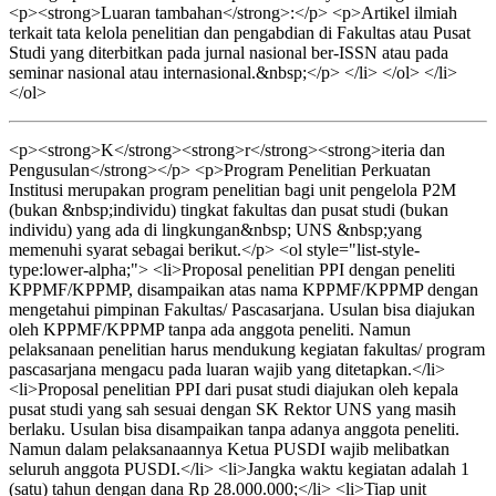
<p><strong>Luaran tambahan</strong>:</p> <p>Artikel ilmiah
terkait tata kelola penelitian dan pengabdian di Fakultas atau Pusat
Studi yang diterbitkan pada jurnal nasional ber-ISSN atau pada
seminar nasional atau internasional.&nbsp;</p> </li> </ol> </li>
</ol>
<p><strong>K</strong><strong>r</strong><strong>iteria dan
Pengusulan</strong></p> <p>Program Penelitian Perkuatan
Institusi merupakan program penelitian bagi unit pengelola P2M
(bukan &nbsp;individu) tingkat fakultas dan pusat studi (bukan
individu) yang ada di lingkungan&nbsp; UNS &nbsp;yang
memenuhi syarat sebagai berikut.</p> <ol style="list-style-
type:lower-alpha;"> <li>Proposal penelitian PPI dengan peneliti
KPPMF/KPPMP, disampaikan atas nama KPPMF/KPPMP dengan
mengetahui pimpinan Fakultas/ Pascasarjana. Usulan bisa diajukan
oleh KPPMF/KPPMP tanpa ada anggota peneliti. Namun
pelaksanaan penelitian harus mendukung kegiatan fakultas/ program
pascasarjana mengacu pada luaran wajib yang ditetapkan.</li>
<li>Proposal penelitian PPI dari pusat studi diajukan oleh kepala
pusat studi yang sah sesuai dengan SK Rektor UNS yang masih
berlaku. Usulan bisa disampaikan tanpa adanya anggota peneliti.
Namun dalam pelaksanaannya Ketua PUSDI wajib melibatkan
seluruh anggota PUSDI.</li> <li>Jangka waktu kegiatan adalah 1
(satu) tahun dengan dana Rp 28.000.000;</li> <li>Tiap unit