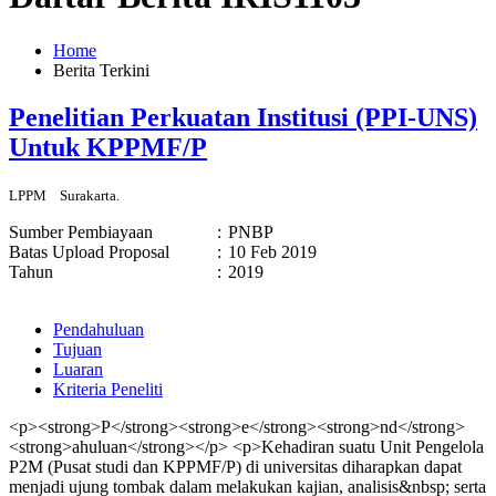
Home
Berita Terkini
Penelitian Perkuatan Institusi (PPI-UNS)
Untuk KPPMF/P
LPPM
Surakarta.
Sumber Pembiayaan
:
PNBP
Batas Upload Proposal
:
10 Feb 2019
Tahun
:
2019
Pendahuluan
Tujuan
Luaran
Kriteria Peneliti
<p><strong>P</strong><strong>e</strong><strong>nd</strong>
<strong>ahuluan</strong></p> <p>Kehadiran suatu Unit Pengelola
P2M (Pusat studi dan KPPMF/P) di universitas diharapkan dapat
menjadi ujung tombak dalam melakukan kajian, analisis&nbsp; serta