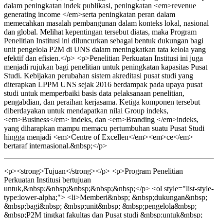
dalam peningkatan indek publikasi, peningkatan <em>revenue
generating income </em>serta peningkatan peran dalam
memecahkan masalah pembangunan dalam konteks lokal, nasional
dan global. Melihat kepentingan tersebut diatas, maka Program
Penelitian Institusi ini diluncurkan sebagai bentuk dukungan bagi
unit pengelola P2M di UNS dalam meningkatkan tata kelola yang
efektif dan efisien.</p> <p>Penelitian Perkuatan Institusi ini juga
menjadi rujukan bagi penelitian untuk peningkatan kapasitas Pusat
Studi. Kebijakan perubahan sistem akreditasi pusat studi yang
diterapkan LPPM UNS sejak 2016 berdampak pada upaya pusat
studi untuk memperbaiki basis data pelaksanaan penelitian,
pengabdian, dan peraihan kerjasama. Ketiga komponen tersebut
diberdayakan untuk mendapatkan nilai Group indeks,
<em>Business</em> indeks, dan <em>Branding </em>indeks,
yang diharapkan mampu memacu pertumbuhan suatu Pusat Studi
hingga menjadi <em>Centre of Excellen</em><em>ce</em>
bertaraf internasional.&nbsp;</p>
<p><strong>Tujuan</strong></p> <p>Program Penelitian
Perkuatan Institusi bertujuan
untuk,&nbsp;&nbsp;&nbsp;&nbsp;&nbsp;</p> <ol style="list-style-
type:lower-alpha;"> <li>Memberi&nbsp; &nbsp;dukungan&nbsp;
&nbsp;bagi&nbsp; &nbsp;unit&nbsp; &nbsp;pengelola&nbsp;
&nbsp;P2M tingkat fakultas dan Pusat studi &nbsp;untuk&nbsp;