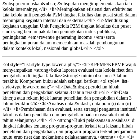
&nbsp;merumuskan&nbsp; &nbsp;dan mengimplementasikan tata
kelola internalnya,</li> <li>Meningkatkan efisiensi dan efektivitas
tata kelola unit pengelola P2M tingkat fakultas dan pusat studi dalam
menunjang kegiatan internal dan eskternal,</li> <li>Mendukung
kegiatan unggulan Unit Pengelola P2M tingkat fakultas dan pusat
studi yang berdampak dalam peningkatan indek publikasi,
peningkatan <em>revenue generating income </em>serta
peningkatan peran dalam memecahkan masalah pembangunan
dalam konteks lokal, nasional dan global.</li> </ol>
<ol style="list-style-type:lower-alpha;"> <li>KPPMF/KPPMP wajib
menyampaikan <strong>buku laporan evaluasi tata kelola riset dan
pengabdian di tingkat fakultas</strong> minimal selama 3 tahun
terakhir. Komponen buku adalah sebagai berikut: <ol style="list-
style-type:lower-roman;"> <li>Data&nbsp; perolehan hibah
penelitian dan pengabdian selama 3 tahun terakhir</li> <li>Data
kinerja atau rekam jejak luaran penelitian dan pengabdian dalam 3
tahun terakhir</li> <li>Analisis data &ndash; data poin (i) dan (ii)
</li> <li>Pembahasan dan evaluasi, serta strategi penguatan institusi/
fakultas dalam penelitian dan pengabdian pada masyarakat untuk
tahun selanjutnya.</li> <li><strong>Bukti pelaksanaan sosialisasi di
tingkat fakultas tentang program-program terkait tata laksana hibah
penelitian dan pengabdian, dan program-program terkait penjaminan
mutu grup riset dan mekanisme pelaksanaannya.</strong></li> <li>