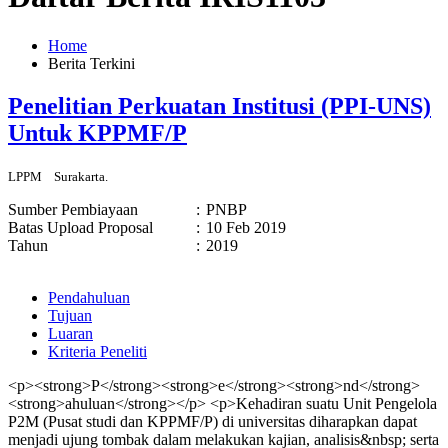
Home
Berita Terkini
Penelitian Perkuatan Institusi (PPI-UNS)
Untuk KPPMF/P
LPPM
Surakarta.
Sumber Pembiayaan
:
PNBP
Batas Upload Proposal
:
10 Feb 2019
Tahun
:
2019
Pendahuluan
Tujuan
Luaran
Kriteria Peneliti
<p><strong>P</strong><strong>e</strong><strong>nd</strong>
<strong>ahuluan</strong></p> <p>Kehadiran suatu Unit Pengelola
P2M (Pusat studi dan KPPMF/P) di universitas diharapkan dapat
menjadi ujung tombak dalam melakukan kajian, analisis&nbsp; serta