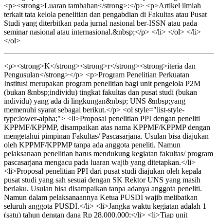
<p><strong>Luaran tambahan</strong>:</p> <p>Artikel ilmiah
terkait tata kelola penelitian dan pengabdian di Fakultas atau Pusat
Studi yang diterbitkan pada jurnal nasional ber-ISSN atau pada
seminar nasional atau internasional.&nbsp;</p> </li> </ol> </li>
</ol>
<p><strong>K</strong><strong>r</strong><strong>iteria dan
Pengusulan</strong></p> <p>Program Penelitian Perkuatan
Institusi merupakan program penelitian bagi unit pengelola P2M
(bukan &nbsp;individu) tingkat fakultas dan pusat studi (bukan
individu) yang ada di lingkungan&nbsp; UNS &nbsp;yang
memenuhi syarat sebagai berikut.</p> <ol style="list-style-
type:lower-alpha;"> <li>Proposal penelitian PPI dengan peneliti
KPPMF/KPPMP, disampaikan atas nama KPPMF/KPPMP dengan
mengetahui pimpinan Fakultas/ Pascasarjana. Usulan bisa diajukan
oleh KPPMF/KPPMP tanpa ada anggota peneliti. Namun
pelaksanaan penelitian harus mendukung kegiatan fakultas/ program
pascasarjana mengacu pada luaran wajib yang ditetapkan.</li>
<li>Proposal penelitian PPI dari pusat studi diajukan oleh kepala
pusat studi yang sah sesuai dengan SK Rektor UNS yang masih
berlaku. Usulan bisa disampaikan tanpa adanya anggota peneliti.
Namun dalam pelaksanaannya Ketua PUSDI wajib melibatkan
seluruh anggota PUSDI.</li> <li>Jangka waktu kegiatan adalah 1
(satu) tahun dengan dana Rp 28.000.000;</li> <li>Tiap unit