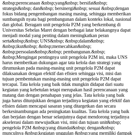
&nbsp;perencanaan &nbsp;yang&nbsp; bersifat&nbsp;
strategis&nbsp; dan&nbsp; bersinergi&nbsp; sesuai &nbsp;dengan
fokus bidang pengembangan masing masing, sehingga memberikan
sumbangsih nyata bagi pembangunan dalam konteks lokal, nasional
dan global. Beragam unit pengelola P2M yang berkembang di
Universitas Sebelas Maret dengan berbagai latar belakangnya dapat
menjadi modal yang penting dalam meningkatkan peran
serta&nbsp;&nbsp; UNS&nbsp; &nbsp;dalam&nbsp;
&nbsp;ikut&nbsp; &nbsp;memecahkan&nbsp;
&nbsp;persoalan&nbsp;&nbsp; pembangunan.&nbsp;
&nbsp;Mengingat pentingnya unit pengelola P2M ini, maka UNS
harus memberikan dukungan agar tata kelola dan strategi yang
dirumuskan pada masing-masing unit pengelola P2M dapat
dilaksanakan dengan efektif dan efisien sehingga visi, misi dan
tujuan pembentukan masing-masing unit pengelola P2M dapat
tercapai. Tata kelola yang baik tidak mungkin didapat dari suatu
kegiatan yang kebetulan tetapi merupakan hasil perencanaan yang
matang dan dengan penahapan yang jelas. Tata kelola yang baik
juga harus ditunjukkan dengan terjadinya kegiatan yang efektif dan
efisien dalam mencapai sasaran yang ditargetkan dan secara
berkesinambungan ada peningkatan kualitas. Tata kelola yang baik
dan berjalan dengan benar selanjutnya dapat mendorong terjadinya
akselerasi dalam mewujudkan visi, misi dan tujuan unit&nbsp;
pengelola P2M &nbsp;yang ditandai&nbsp; dengan&nbsp;
munculnya &nbsp;kegiatan unggulan &nbsp;yang memiliki dampak