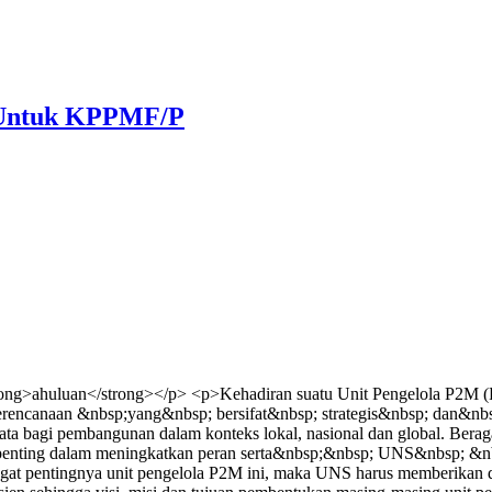
) Untuk KPPMF/P
ng>ahuluan</strong></p> <p>Kehadiran suatu Unit Pengelola P2M (Pu
perencanaan &nbsp;yang&nbsp; bersifat&nbsp; strategis&nbsp; dan&nbs
 bagi pembangunan dalam konteks lokal, nasional dan global. Berag
ng penting dalam meningkatkan peran serta&nbsp;&nbsp; UNS&nbsp;
pentingnya unit pengelola P2M ini, maka UNS harus memberikan duku