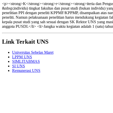
<p><strong>K</strong><strong>r</strong><strong>iteria dan Pengusu
&nbsp;individu) tingkat fakultas dan pusat studi (bukan individu) y
penelitian PPI dengan peneliti KPPMF/KPPMP, disampaikan atas n
peneliti. Namun pelaksanaan penelitian harus mendukung kegiatan faku
kepala pusat studi yang sah sesuai dengan SK Rektor UNS yang masi
anggota PUSDI.</li> <li>Jangka waktu kegiatan adalah 1 (satu) tahu
Link Terkait UNS
Universitas Sebelas Maret
LPPM UNS
SIMLITABMAS
SI UNS
Remunerasi UNS