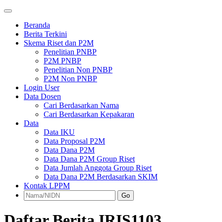
Beranda
Berita Terkini
Skema Riset dan P2M
Penelitian PNBP
P2M PNBP
Penelitian Non PNBP
P2M Non PNBP
Login User
Data Dosen
Cari Berdasarkan Nama
Cari Berdasarkan Kepakaran
Data
Data IKU
Data Proposal P2M
Data Dana P2M
Data Dana P2M Group Riset
Data Jumlah Anggota Group Riset
Data Dana P2M Berdasarkan SKIM
Kontak LPPM
Go
Daftar Berita IRIS1103