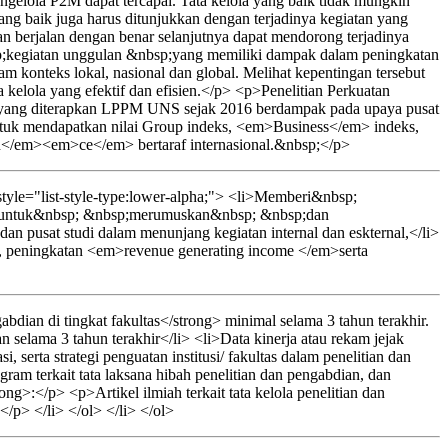
ngelola P2M dapat tercapai. Tata kelola yang baik tidak mungkin
ang baik juga harus ditunjukkan dengan terjadinya kegiatan yang
dan berjalan dengan benar selanjutnya dapat mendorong terjadinya
p;kegiatan unggulan &nbsp;yang memiliki dampak dalam peningkatan
konteks lokal, nasional dan global. Melihat kepentingan tersebut
 kelola yang efektif dan efisien.</p> <p>Penelitian Perkuatan
studi yang diterapkan LPPM UNS sejak 2016 berdampak pada upaya pusat
untuk mendapatkan nilai Group indeks, <em>Business</em> indeks,
</em><em>ce</em> bertaraf internasional.&nbsp;</p>
yle="list-style-type:lower-alpha;"> <li>Memberi&nbsp;
p;untuk&nbsp; &nbsp;merumuskan&nbsp; &nbsp;dan
 dan pusat studi dalam menunjang kegiatan internal dan eskternal,</li>
i, peningkatan <em>revenue generating income </em>serta
dian di tingkat fakultas</strong> minimal selama 3 tahun terakhir.
 selama 3 tahun terakhir</li> <li>Data kinerja atau rekam jejak
, serta strategi penguatan institusi/ fakultas dalam penelitian dan
gram terkait tata laksana hibah penelitian dan pengabdian, dan
>:</p> <p>Artikel ilmiah terkait tata kelola penelitian dan
</p> </li> </ol> </li> </ol>