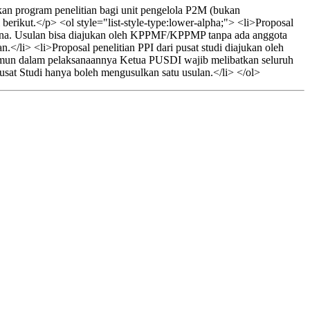
an program penelitian bagi unit pengelola P2M (bukan
rikut.</p> <ol style="list-style-type:lower-alpha;"> <li>Proposal
na. Usulan bisa diajukan oleh KPPMF/KPPMP tanpa ada anggota
</li> <li>Proposal penelitian PPI dari pusat studi diajukan oleh
Namun dalam pelaksanaannya Ketua PUSDI wajib melibatkan seluruh
sat Studi hanya boleh mengusulkan satu usulan.</li> </ol>