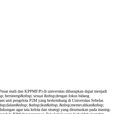
sat studi dan KPPMF/P) di universitas diharapkan dapat menjadi
p; bersinergi&nbsp; sesuai &nbsp;dengan fokus bidang
am unit pengelola P2M yang berkembang di Universitas Sebelas
 &nbsp;dalam&nbsp; &nbsp;ikut&nbsp; &nbsp;memecahkan&nbsp;
ngan agar tata kelola dan strategi yang dirumuskan pada masing-