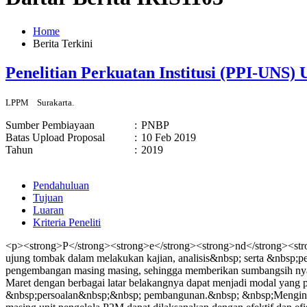
Home
Berita Terkini
Penelitian Perkuatan Institusi (PPI-UNS
LPPM
Surakarta.
Sumber Pembiayaan
:
PNBP
Batas Upload Proposal
:
10 Feb 2019
Tahun
:
2019
Pendahuluan
Tujuan
Luaran
Kriteria Peneliti
<p><strong>P</strong><strong>e</strong><strong>nd</strong><stro
ujung tombak dalam melakukan kajian, analisis&nbsp; serta &nbsp;
pengembangan masing masing, sehingga memberikan sumbangsih nyata
Maret dengan berbagai latar belakangnya dapat menjadi modal ya
&nbsp;persoalan&nbsp;&nbsp; pembangunan.&nbsp; &nbsp;Mengingat 