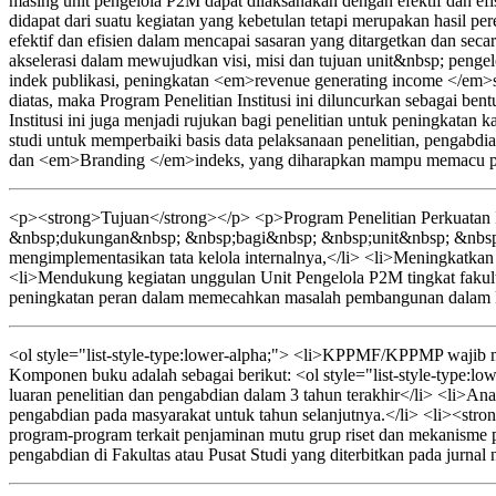
masing unit pengelola P2M dapat dilaksanakan dengan efektif dan efi
didapat dari suatu kegiatan yang kebetulan tetapi merupakan hasil p
efektif dan efisien dalam mencapai sasaran yang ditargetkan dan sec
akselerasi dalam mewujudkan visi, misi dan tujuan unit&nbsp; pe
indek publikasi, peningkatan <em>revenue generating income </em>s
diatas, maka Program Penelitian Institusi ini diluncurkan sebagai b
Institusi ini juga menjadi rujukan bagi penelitian untuk peningkata
studi untuk memperbaiki basis data pelaksanaan penelitian, pengab
dan <em>Branding </em>indeks, yang diharapkan mampu memacu per
<p><strong>Tujuan</strong></p> <p>Program Penelitian Perkuatan I
&nbsp;dukungan&nbsp; &nbsp;bagi&nbsp; &nbsp;unit&nbsp; &nbsp;
mengimplementasikan tata kelola internalnya,</li> <li>Meningkatkan ef
<li>Mendukung kegiatan unggulan Unit Pengelola P2M tingkat fakult
peningkatan peran dalam memecahkan masalah pembangunan dalam kon
<ol style="list-style-type:lower-alpha;"> <li>KPPMF/KPPMP wajib men
Komponen buku adalah sebagai berikut: <ol style="list-style-type:lo
luaran penelitian dan pengabdian dalam 3 tahun terakhir</li> <li>Anali
pengabdian pada masyarakat untuk tahun selanjutnya.</li> <li><strong
program-program terkait penjaminan mutu grup riset dan mekanisme p
pengabdian di Fakultas atau Pusat Studi yang diterbitkan pada jurnal 