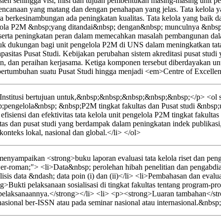
sien sehingga visi, misi dan tujuan pembentukan masing-masing unit pe
erencanaan yang matang dan dengan penahapan yang jelas. Tata kelola y
ara berkesinambungan ada peningkatan kualitas. Tata kelola yang baik 
ngelola P2M &nbsp;yang ditandai&nbsp; dengan&nbsp; munculnya &nbs
erta peningkatan peran dalam memecahkan masalah pembangunan dalam 
entuk dukungan bagi unit pengelola P2M di UNS dalam meningkatkan tata
n kapasitas Pusat Studi. Kebijakan perubahan sistem akreditasi pusat 
dian, dan peraihan kerjasama. Ketiga komponen tersebut diberdayakan 
tumbuhan suatu Pusat Studi hingga menjadi <em>Centre of Excellen
nstitusi bertujuan untuk,&nbsp;&nbsp;&nbsp;&nbsp;&nbsp;</p> <ol st
pengelola&nbsp; &nbsp;P2M tingkat fakultas dan Pusat studi &nbs
isiensi dan efektivitas tata kelola unit pengelola P2M tingkat fakultas
as dan pusat studi yang berdampak dalam peningkatan indek publikas
teks lokal, nasional dan global.</li> </ol>
yampaikan <strong>buku laporan evaluasi tata kelola riset dan pengab
wer-roman;"> <li>Data&nbsp; perolehan hibah penelitian dan pengabdian
sis data &ndash; data poin (i) dan (ii)</li> <li>Pembahasan dan evaluasi
>Bukti pelaksanaan sosialisasi di tingkat fakultas tentang program-pro
elaksanaannya.</strong></li> <li> <p><strong>Luaran tambahan</strong
nasional ber-ISSN atau pada seminar nasional atau internasional.&nbsp;