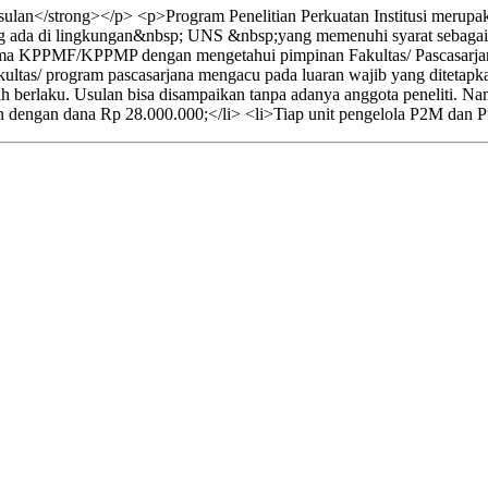
lan</strong></p> <p>Program Penelitian Perkuatan Institusi merupak
ang ada di lingkungan&nbsp; UNS &nbsp;yang memenuhi syarat sebagai be
ama KPPMF/KPPMP dengan mengetahui pimpinan Fakultas/ Pascasarja
ltas/ program pascasarjana mengacu pada luaran wajib yang ditetapkan.
h berlaku. Usulan bisa disampaikan tanpa adanya anggota peneliti. 
n dengan dana Rp 28.000.000;</li> <li>Tiap unit pengelola P2M dan Pu