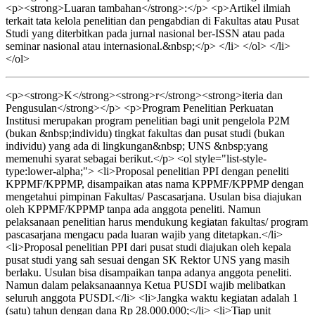
<p><strong>Luaran tambahan</strong>:</p> <p>Artikel ilmiah
terkait tata kelola penelitian dan pengabdian di Fakultas atau Pusat
Studi yang diterbitkan pada jurnal nasional ber-ISSN atau pada
seminar nasional atau internasional.&nbsp;</p> </li> </ol> </li>
</ol>
<p><strong>K</strong><strong>r</strong><strong>iteria dan
Pengusulan</strong></p> <p>Program Penelitian Perkuatan
Institusi merupakan program penelitian bagi unit pengelola P2M
(bukan &nbsp;individu) tingkat fakultas dan pusat studi (bukan
individu) yang ada di lingkungan&nbsp; UNS &nbsp;yang
memenuhi syarat sebagai berikut.</p> <ol style="list-style-
type:lower-alpha;"> <li>Proposal penelitian PPI dengan peneliti
KPPMF/KPPMP, disampaikan atas nama KPPMF/KPPMP dengan
mengetahui pimpinan Fakultas/ Pascasarjana. Usulan bisa diajukan
oleh KPPMF/KPPMP tanpa ada anggota peneliti. Namun
pelaksanaan penelitian harus mendukung kegiatan fakultas/ program
pascasarjana mengacu pada luaran wajib yang ditetapkan.</li>
<li>Proposal penelitian PPI dari pusat studi diajukan oleh kepala
pusat studi yang sah sesuai dengan SK Rektor UNS yang masih
berlaku. Usulan bisa disampaikan tanpa adanya anggota peneliti.
Namun dalam pelaksanaannya Ketua PUSDI wajib melibatkan
seluruh anggota PUSDI.</li> <li>Jangka waktu kegiatan adalah 1
(satu) tahun dengan dana Rp 28.000.000;</li> <li>Tiap unit