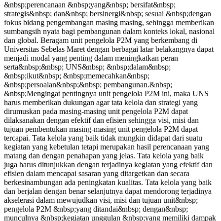
&nbsp;perencanaan &nbsp;yang&nbsp; bersifat&nbsp;
strategis&nbsp; dan&nbsp; bersinergi&nbsp; sesuai &nbsp;dengan
fokus bidang pengembangan masing masing, sehingga memberikan
sumbangsih nyata bagi pembangunan dalam konteks lokal, nasional
dan global. Beragam unit pengelola P2M yang berkembang di
Universitas Sebelas Maret dengan berbagai latar belakangnya dapat
menjadi modal yang penting dalam meningkatkan peran
serta&nbsp;&nbsp; UNS&nbsp; &nbsp;dalam&nbsp;
&nbsp;ikut&nbsp; &nbsp;memecahkan&nbsp;
&nbsp;persoalan&nbsp;&nbsp; pembangunan.&nbsp;
&nbsp;Mengingat pentingnya unit pengelola P2M ini, maka UNS
harus memberikan dukungan agar tata kelola dan strategi yang
dirumuskan pada masing-masing unit pengelola P2M dapat
dilaksanakan dengan efektif dan efisien sehingga visi, misi dan
tujuan pembentukan masing-masing unit pengelola P2M dapat
tercapai. Tata kelola yang baik tidak mungkin didapat dari suatu
kegiatan yang kebetulan tetapi merupakan hasil perencanaan yang
matang dan dengan penahapan yang jelas. Tata kelola yang baik
juga harus ditunjukkan dengan terjadinya kegiatan yang efektif dan
efisien dalam mencapai sasaran yang ditargetkan dan secara
berkesinambungan ada peningkatan kualitas. Tata kelola yang baik
dan berjalan dengan benar selanjutnya dapat mendorong terjadinya
akselerasi dalam mewujudkan visi, misi dan tujuan unit&nbsp;
pengelola P2M &nbsp;yang ditandai&nbsp; dengan&nbsp;
munculnya &nbsp;kegiatan unggulan &nbsp;yang memiliki dampak