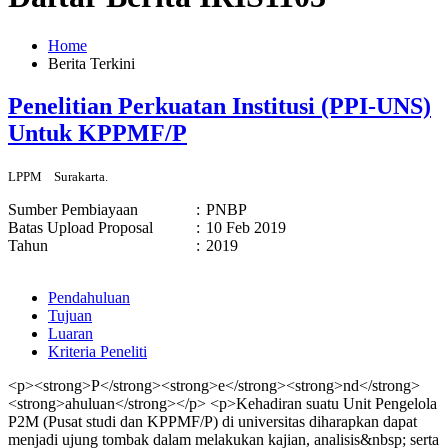
Home
Berita Terkini
Penelitian Perkuatan Institusi (PPI-UNS)
Untuk KPPMF/P
LPPM
Surakarta.
Sumber Pembiayaan
:
PNBP
Batas Upload Proposal
:
10 Feb 2019
Tahun
:
2019
Pendahuluan
Tujuan
Luaran
Kriteria Peneliti
<p><strong>P</strong><strong>e</strong><strong>nd</strong>
<strong>ahuluan</strong></p> <p>Kehadiran suatu Unit Pengelola
P2M (Pusat studi dan KPPMF/P) di universitas diharapkan dapat
menjadi ujung tombak dalam melakukan kajian, analisis&nbsp; serta