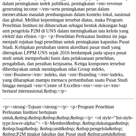
dalam peningkatan indek publikasi, peningkatan <em>revenue
generating income </em>serta peningkatan peran dalam
memecahkan masalah pembangunan dalam konteks lokal, nasional
dan global. Melihat kepentingan tersebut diatas, maka Program
Penelitian Institusi ini diluncurkan sebagai bentuk dukungan bagi
unit pengelola P2M di UNS dalam meningkatkan tata kelola yang
efektif dan efisien.</p> <p>Penelitian Perkuatan Institusi ini juga
menjadi rujukan bagi penelitian untuk peningkatan kapasitas Pusat
Studi. Kebijakan perubahan sistem akreditasi pusat studi yang
diterapkan LPPM UNS sejak 2016 berdampak pada upaya pusat
studi untuk memperbaiki basis data pelaksanaan penelitian,
pengabdian, dan peraihan kerjasama. Ketiga komponen tersebut
diberdayakan untuk mendapatkan nilai Group indeks,
<em>Business</em> indeks, dan <em>Branding </em>indeks,
yang diharapkan mampu memacu pertumbuhan suatu Pusat Studi
hingga menjadi <em>Centre of Excellen</em><em>ce</em>
bertaraf internasional.&nbsp;</p>
<p><strong>Tujuan</strong></p> <p>Program Penelitian
Perkuatan Institusi bertujuan
untuk,&nbsp;&nbsp;&nbsp;&nbsp;&nbsp;</p> <ol style="list-style-
type:lower-alpha;"> <li>Memberi&nbsp; &nbsp;dukungan&nbsp;
&nbsp;bagi&nbsp; &nbsp;unit&nbsp; &nbsp;pengelola&nbsp;
&nbsp;P2M tingkat fakultas dan Pusat studi &nbsp;untuk&nbsp;