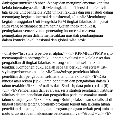
&nbsp;merumuskan&nbsp; &nbsp;dan mengimplementasikan tata
kelola internalnya,</li> <li>Meningkatkan efisiensi dan efektivitas
tata kelola unit pengelola P2M tingkat fakultas dan pusat studi dalam
menunjang kegiatan internal dan eskternal,</li> <li>Mendukung
kegiatan unggulan Unit Pengelola P2M tingkat fakultas dan pusat
studi yang berdampak dalam peningkatan indek publikasi,
peningkatan <em>revenue generating income </em>serta
peningkatan peran dalam memecahkan masalah pembangunan
dalam konteks lokal, nasional dan global.</li> </ol>
<ol style="list-style-type:lower-alpha;"> <li>KPPMF/KPPMP wajib
menyampaikan <strong>buku laporan evaluasi tata kelola riset dan
pengabdian di tingkat fakultas</strong> minimal selama 3 tahun
terakhir. Komponen buku adalah sebagai berikut: <ol style="list-
style-type:lower-roman;"> <li>Data&nbsp; perolehan hibah
penelitian dan pengabdian selama 3 tahun terakhir</li> <li>Data
kinerja atau rekam jejak luaran penelitian dan pengabdian dalam 3
tahun terakhir</li> <li>Analisis data &ndash; data poin (i) dan (ii)
</li> <li>Pembahasan dan evaluasi, serta strategi penguatan institusi/
fakultas dalam penelitian dan pengabdian pada masyarakat untuk
tahun selanjutnya.</li> <li><strong>Bukti pelaksanaan sosialisasi di
tingkat fakultas tentang program-program terkait tata laksana hibah
penelitian dan pengabdian, dan program-program terkait penjaminan
mutu grup riset dan mekanisme pelaksanaannya.</strong></li> <li>