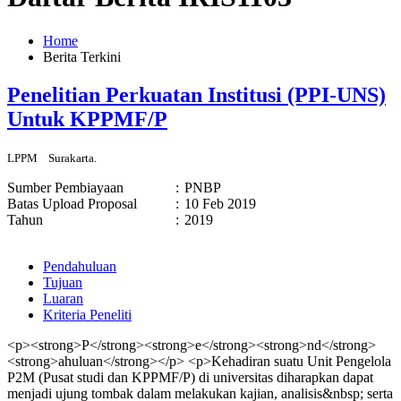
Home
Berita Terkini
Penelitian Perkuatan Institusi (PPI-UNS)
Untuk KPPMF/P
LPPM
Surakarta.
Sumber Pembiayaan
:
PNBP
Batas Upload Proposal
:
10 Feb 2019
Tahun
:
2019
Pendahuluan
Tujuan
Luaran
Kriteria Peneliti
<p><strong>P</strong><strong>e</strong><strong>nd</strong>
<strong>ahuluan</strong></p> <p>Kehadiran suatu Unit Pengelola
P2M (Pusat studi dan KPPMF/P) di universitas diharapkan dapat
menjadi ujung tombak dalam melakukan kajian, analisis&nbsp; serta