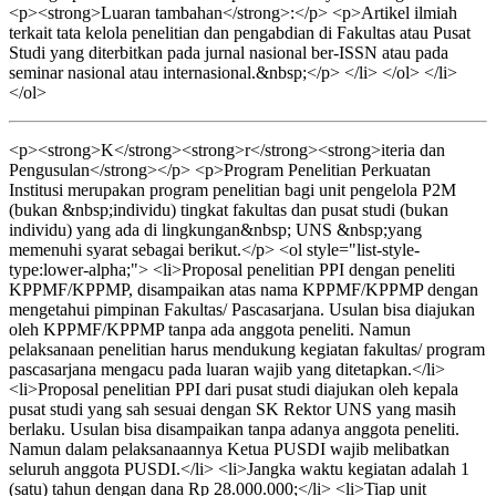
<p><strong>Luaran tambahan</strong>:</p> <p>Artikel ilmiah
terkait tata kelola penelitian dan pengabdian di Fakultas atau Pusat
Studi yang diterbitkan pada jurnal nasional ber-ISSN atau pada
seminar nasional atau internasional.&nbsp;</p> </li> </ol> </li>
</ol>
<p><strong>K</strong><strong>r</strong><strong>iteria dan
Pengusulan</strong></p> <p>Program Penelitian Perkuatan
Institusi merupakan program penelitian bagi unit pengelola P2M
(bukan &nbsp;individu) tingkat fakultas dan pusat studi (bukan
individu) yang ada di lingkungan&nbsp; UNS &nbsp;yang
memenuhi syarat sebagai berikut.</p> <ol style="list-style-
type:lower-alpha;"> <li>Proposal penelitian PPI dengan peneliti
KPPMF/KPPMP, disampaikan atas nama KPPMF/KPPMP dengan
mengetahui pimpinan Fakultas/ Pascasarjana. Usulan bisa diajukan
oleh KPPMF/KPPMP tanpa ada anggota peneliti. Namun
pelaksanaan penelitian harus mendukung kegiatan fakultas/ program
pascasarjana mengacu pada luaran wajib yang ditetapkan.</li>
<li>Proposal penelitian PPI dari pusat studi diajukan oleh kepala
pusat studi yang sah sesuai dengan SK Rektor UNS yang masih
berlaku. Usulan bisa disampaikan tanpa adanya anggota peneliti.
Namun dalam pelaksanaannya Ketua PUSDI wajib melibatkan
seluruh anggota PUSDI.</li> <li>Jangka waktu kegiatan adalah 1
(satu) tahun dengan dana Rp 28.000.000;</li> <li>Tiap unit