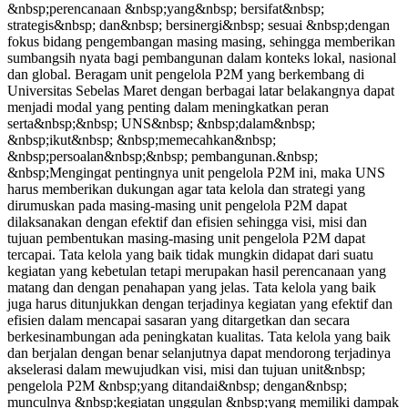
&nbsp;perencanaan &nbsp;yang&nbsp; bersifat&nbsp;
strategis&nbsp; dan&nbsp; bersinergi&nbsp; sesuai &nbsp;dengan
fokus bidang pengembangan masing masing, sehingga memberikan
sumbangsih nyata bagi pembangunan dalam konteks lokal, nasional
dan global. Beragam unit pengelola P2M yang berkembang di
Universitas Sebelas Maret dengan berbagai latar belakangnya dapat
menjadi modal yang penting dalam meningkatkan peran
serta&nbsp;&nbsp; UNS&nbsp; &nbsp;dalam&nbsp;
&nbsp;ikut&nbsp; &nbsp;memecahkan&nbsp;
&nbsp;persoalan&nbsp;&nbsp; pembangunan.&nbsp;
&nbsp;Mengingat pentingnya unit pengelola P2M ini, maka UNS
harus memberikan dukungan agar tata kelola dan strategi yang
dirumuskan pada masing-masing unit pengelola P2M dapat
dilaksanakan dengan efektif dan efisien sehingga visi, misi dan
tujuan pembentukan masing-masing unit pengelola P2M dapat
tercapai. Tata kelola yang baik tidak mungkin didapat dari suatu
kegiatan yang kebetulan tetapi merupakan hasil perencanaan yang
matang dan dengan penahapan yang jelas. Tata kelola yang baik
juga harus ditunjukkan dengan terjadinya kegiatan yang efektif dan
efisien dalam mencapai sasaran yang ditargetkan dan secara
berkesinambungan ada peningkatan kualitas. Tata kelola yang baik
dan berjalan dengan benar selanjutnya dapat mendorong terjadinya
akselerasi dalam mewujudkan visi, misi dan tujuan unit&nbsp;
pengelola P2M &nbsp;yang ditandai&nbsp; dengan&nbsp;
munculnya &nbsp;kegiatan unggulan &nbsp;yang memiliki dampak