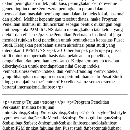
dalam peningkatan indek publikasi, peningkatan <em>revenue
generating income </em>serta peningkatan peran dalam
memecahkan masalah pembangunan dalam konteks lokal, nasional
dan global. Melihat kepentingan tersebut diatas, maka Program
Penelitian Institusi ini diluncurkan sebagai bentuk dukungan bagi
unit pengelola P2M di UNS dalam meningkatkan tata kelola yang
efektif dan efisien.</p> <p>Penelitian Perkuatan Institusi ini juga
menjadi rujukan bagi penelitian untuk peningkatan kapasitas Pusat
Studi. Kebijakan perubahan sistem akreditasi pusat studi yang
diterapkan LPPM UNS sejak 2016 berdampak pada upaya pusat
studi untuk memperbaiki basis data pelaksanaan penelitian,
pengabdian, dan peraihan kerjasama. Ketiga komponen tersebut
diberdayakan untuk mendapatkan nilai Group indeks,
<em>Business</em> indeks, dan <em>Branding </em>indeks,
yang diharapkan mampu memacu pertumbuhan suatu Pusat Studi
hingga menjadi <em>Centre of Excellen</em><em>ce</em>
bertaraf internasional.&nbsp;</p>
<p><strong>Tujuan</strong></p> <p>Program Penelitian
Perkuatan Institusi bertujuan
untuk,&nbsp;&nbsp;&nbsp;&nbsp;&nbsp;</p> <ol style="list-style-
type:lower-alpha;"> <li>Memberi&nbsp; &nbsp;dukungan&nbsp;
&nbsp;bagi&nbsp; &nbsp;unit&nbsp; &nbsp;pengelola&nbsp;
&nbsp;P2M tingkat fakultas dan Pusat studi &nbsp;untuk&nbsp;