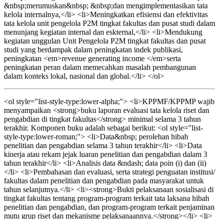
&nbsp;merumuskan&nbsp; &nbsp;dan mengimplementasikan tata
kelola internalnya,</li> <li>Meningkatkan efisiensi dan efektivitas
tata kelola unit pengelola P2M tingkat fakultas dan pusat studi dalam
menunjang kegiatan internal dan eskternal,</li> <li>Mendukung
kegiatan unggulan Unit Pengelola P2M tingkat fakultas dan pusat
studi yang berdampak dalam peningkatan indek publikasi,
peningkatan <em>revenue generating income </em>serta
peningkatan peran dalam memecahkan masalah pembangunan
dalam konteks lokal, nasional dan global.</li> </ol>
<ol style="list-style-type:lower-alpha;"> <li>KPPMF/KPPMP wajib
menyampaikan <strong>buku laporan evaluasi tata kelola riset dan
pengabdian di tingkat fakultas</strong> minimal selama 3 tahun
terakhir. Komponen buku adalah sebagai berikut: <ol style="list-
style-type:lower-roman;"> <li>Data&nbsp; perolehan hibah
penelitian dan pengabdian selama 3 tahun terakhir</li> <li>Data
kinerja atau rekam jejak luaran penelitian dan pengabdian dalam 3
tahun terakhir</li> <li>Analisis data &ndash; data poin (i) dan (ii)
</li> <li>Pembahasan dan evaluasi, serta strategi penguatan institusi/
fakultas dalam penelitian dan pengabdian pada masyarakat untuk
tahun selanjutnya.</li> <li><strong>Bukti pelaksanaan sosialisasi di
tingkat fakultas tentang program-program terkait tata laksana hibah
penelitian dan pengabdian, dan program-program terkait penjaminan
mutu grup riset dan mekanisme pelaksanaannya.</strong></li> <li>