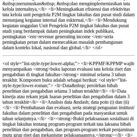
&nbsp;merumuskan&nbsp; &nbsp;dan mengimplementasikan tata
kelola internalnya,</li> <li>Meningkatkan efisiensi dan efektivitas
tata kelola unit pengelola P2M tingkat fakultas dan pusat studi dalam
menunjang kegiatan internal dan eskternal,</li> <li>Mendukung
kegiatan unggulan Unit Pengelola P2M tingkat fakultas dan pusat
studi yang berdampak dalam peningkatan indek publikasi,
peningkatan <em>revenue generating income </em>serta
peningkatan peran dalam memecahkan masalah pembangunan
dalam konteks lokal, nasional dan global.</li> </ol>
<ol style="list-style-type:lower-alpha;"> <li>KPPMF/KPPMP wajib
menyampaikan <strong>buku laporan evaluasi tata kelola riset dan
pengabdian di tingkat fakultas</strong> minimal selama 3 tahun
terakhir. Komponen buku adalah sebagai berikut: <ol style="list-
style-type:lower-roman;"> <li>Data&nbsp; perolehan hibah
penelitian dan pengabdian selama 3 tahun terakhir</li> <li>Data
kinerja atau rekam jejak luaran penelitian dan pengabdian dalam 3
tahun terakhir</li> <li>Analisis data &ndash; data poin (i) dan (ii)
</li> <li>Pembahasan dan evaluasi, serta strategi penguatan institusi/
fakultas dalam penelitian dan pengabdian pada masyarakat untuk
tahun selanjutnya.</li> <li><strong>Bukti pelaksanaan sosialisasi di
tingkat fakultas tentang program-program terkait tata laksana hibah
penelitian dan pengabdian, dan program-program terkait penjaminan
mutu grup riset dan mekanisme pelaksanaannya.</strong></li> <li>