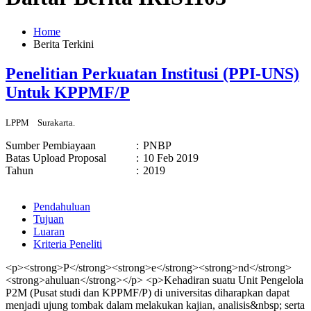
Home
Berita Terkini
Penelitian Perkuatan Institusi (PPI-UNS)
Untuk KPPMF/P
LPPM
Surakarta.
Sumber Pembiayaan
:
PNBP
Batas Upload Proposal
:
10 Feb 2019
Tahun
:
2019
Pendahuluan
Tujuan
Luaran
Kriteria Peneliti
<p><strong>P</strong><strong>e</strong><strong>nd</strong>
<strong>ahuluan</strong></p> <p>Kehadiran suatu Unit Pengelola
P2M (Pusat studi dan KPPMF/P) di universitas diharapkan dapat
menjadi ujung tombak dalam melakukan kajian, analisis&nbsp; serta