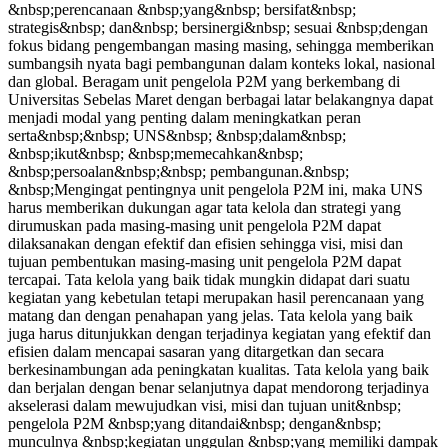
&nbsp;perencanaan &nbsp;yang&nbsp; bersifat&nbsp;
strategis&nbsp; dan&nbsp; bersinergi&nbsp; sesuai &nbsp;dengan
fokus bidang pengembangan masing masing, sehingga memberikan
sumbangsih nyata bagi pembangunan dalam konteks lokal, nasional
dan global. Beragam unit pengelola P2M yang berkembang di
Universitas Sebelas Maret dengan berbagai latar belakangnya dapat
menjadi modal yang penting dalam meningkatkan peran
serta&nbsp;&nbsp; UNS&nbsp; &nbsp;dalam&nbsp;
&nbsp;ikut&nbsp; &nbsp;memecahkan&nbsp;
&nbsp;persoalan&nbsp;&nbsp; pembangunan.&nbsp;
&nbsp;Mengingat pentingnya unit pengelola P2M ini, maka UNS
harus memberikan dukungan agar tata kelola dan strategi yang
dirumuskan pada masing-masing unit pengelola P2M dapat
dilaksanakan dengan efektif dan efisien sehingga visi, misi dan
tujuan pembentukan masing-masing unit pengelola P2M dapat
tercapai. Tata kelola yang baik tidak mungkin didapat dari suatu
kegiatan yang kebetulan tetapi merupakan hasil perencanaan yang
matang dan dengan penahapan yang jelas. Tata kelola yang baik
juga harus ditunjukkan dengan terjadinya kegiatan yang efektif dan
efisien dalam mencapai sasaran yang ditargetkan dan secara
berkesinambungan ada peningkatan kualitas. Tata kelola yang baik
dan berjalan dengan benar selanjutnya dapat mendorong terjadinya
akselerasi dalam mewujudkan visi, misi dan tujuan unit&nbsp;
pengelola P2M &nbsp;yang ditandai&nbsp; dengan&nbsp;
munculnya &nbsp;kegiatan unggulan &nbsp;yang memiliki dampak