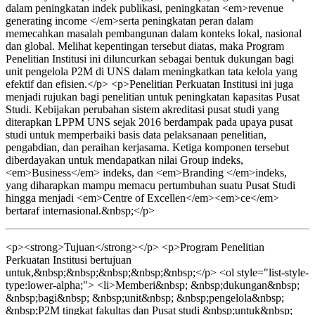
dalam peningkatan indek publikasi, peningkatan <em>revenue
generating income </em>serta peningkatan peran dalam
memecahkan masalah pembangunan dalam konteks lokal, nasional
dan global. Melihat kepentingan tersebut diatas, maka Program
Penelitian Institusi ini diluncurkan sebagai bentuk dukungan bagi
unit pengelola P2M di UNS dalam meningkatkan tata kelola yang
efektif dan efisien.</p> <p>Penelitian Perkuatan Institusi ini juga
menjadi rujukan bagi penelitian untuk peningkatan kapasitas Pusat
Studi. Kebijakan perubahan sistem akreditasi pusat studi yang
diterapkan LPPM UNS sejak 2016 berdampak pada upaya pusat
studi untuk memperbaiki basis data pelaksanaan penelitian,
pengabdian, dan peraihan kerjasama. Ketiga komponen tersebut
diberdayakan untuk mendapatkan nilai Group indeks,
<em>Business</em> indeks, dan <em>Branding </em>indeks,
yang diharapkan mampu memacu pertumbuhan suatu Pusat Studi
hingga menjadi <em>Centre of Excellen</em><em>ce</em>
bertaraf internasional.&nbsp;</p>
<p><strong>Tujuan</strong></p> <p>Program Penelitian
Perkuatan Institusi bertujuan
untuk,&nbsp;&nbsp;&nbsp;&nbsp;&nbsp;</p> <ol style="list-style-
type:lower-alpha;"> <li>Memberi&nbsp; &nbsp;dukungan&nbsp;
&nbsp;bagi&nbsp; &nbsp;unit&nbsp; &nbsp;pengelola&nbsp;
&nbsp;P2M tingkat fakultas dan Pusat studi &nbsp;untuk&nbsp;