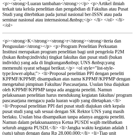
<p><strong>Luaran tambahan</strong>:</p> <p>Artikel ilmiah
terkait tata kelola penelitian dan pengabdian di Fakultas atau Pusat
Studi yang diterbitkan pada jurnal nasional ber-ISSN atau pada
seminar nasional atau internasional.&nbsp;</p> </li> </ol> </li>
</ol>
<p><strong>K</strong><strong>r</strong><strong>iteria dan
Pengusulan</strong></p> <p>Program Penelitian Perkuatan
Institusi merupakan program penelitian bagi unit pengelola P2M
(bukan &nbsp;individu) tingkat fakultas dan pusat studi (bukan
individu) yang ada di lingkungan&nbsp; UNS &nbsp;yang
memenuhi syarat sebagai berikut.</p> <ol style="list-style-
type:lower-alpha;"> <li>Proposal penelitian PPI dengan peneliti
KPPMF/KPPMP, disampaikan atas nama KPPMF/KPPMP dengan
mengetahui pimpinan Fakultas/ Pascasarjana. Usulan bisa diajukan
oleh KPPMF/KPPMP tanpa ada anggota peneliti. Namun
pelaksanaan penelitian harus mendukung kegiatan fakultas/ program
pascasarjana mengacu pada luaran wajib yang ditetapkan.</li>
<li>Proposal penelitian PPI dari pusat studi diajukan oleh kepala
pusat studi yang sah sesuai dengan SK Rektor UNS yang masih
berlaku. Usulan bisa disampaikan tanpa adanya anggota peneliti.
Namun dalam pelaksanaannya Ketua PUSDI wajib melibatkan
seluruh anggota PUSDI.</li> <li>Jangka waktu kegiatan adalah 1
(satu) tahun dengan dana Rp 28.000.000;</li> <li>Tiap unit