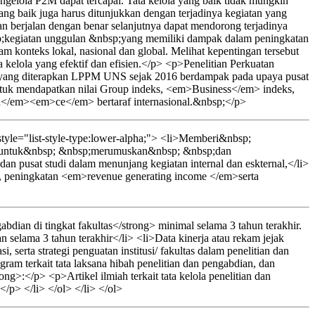
ngelola P2M dapat tercapai. Tata kelola yang baik tidak mungkin
ang baik juga harus ditunjukkan dengan terjadinya kegiatan yang
dan berjalan dengan benar selanjutnya dapat mendorong terjadinya
p;kegiatan unggulan &nbsp;yang memiliki dampak dalam peningkatan
konteks lokal, nasional dan global. Melihat kepentingan tersebut
 kelola yang efektif dan efisien.</p> <p>Penelitian Perkuatan
studi yang diterapkan LPPM UNS sejak 2016 berdampak pada upaya pusat
untuk mendapatkan nilai Group indeks, <em>Business</em> indeks,
</em><em>ce</em> bertaraf internasional.&nbsp;</p>
yle="list-style-type:lower-alpha;"> <li>Memberi&nbsp;
p;untuk&nbsp; &nbsp;merumuskan&nbsp; &nbsp;dan
 dan pusat studi dalam menunjang kegiatan internal dan eskternal,</li>
i, peningkatan <em>revenue generating income </em>serta
dian di tingkat fakultas</strong> minimal selama 3 tahun terakhir.
 selama 3 tahun terakhir</li> <li>Data kinerja atau rekam jejak
, serta strategi penguatan institusi/ fakultas dalam penelitian dan
gram terkait tata laksana hibah penelitian dan pengabdian, dan
>:</p> <p>Artikel ilmiah terkait tata kelola penelitian dan
</p> </li> </ol> </li> </ol>