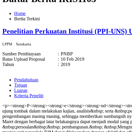
Home
Berita Terkini
Penelitian Perkuatan Institusi (PPI-UNS
LPPM
Surakarta.
Sumber Pembiayaan
:
PNBP
Batas Upload Proposal
:
10 Feb 2019
Tahun
:
2019
Pendahuluan
Tujuan
Luaran
Kriteria Peneliti
<p><strong>P</strong><strong>e</strong><strong>nd</strong><stro
ujung tombak dalam melakukan kajian, analisis&nbsp; serta &nbsp;
pengembangan masing masing, sehingga memberikan sumbangsih nyata
Maret dengan berbagai latar belakangnya dapat menjadi modal ya
&nbsp;persoalan&nbsp;&nbsp; pembangunan.&nbsp; &nbsp;Mengingat 