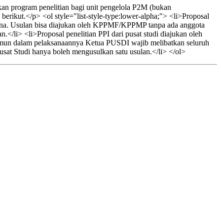
an program penelitian bagi unit pengelola P2M (bukan
rikut.</p> <ol style="list-style-type:lower-alpha;"> <li>Proposal
na. Usulan bisa diajukan oleh KPPMF/KPPMP tanpa ada anggota
</li> <li>Proposal penelitian PPI dari pusat studi diajukan oleh
Namun dalam pelaksanaannya Ketua PUSDI wajib melibatkan seluruh
sat Studi hanya boleh mengusulkan satu usulan.</li> </ol>