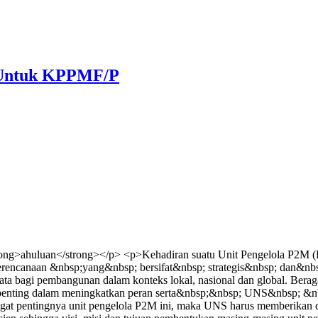
) Untuk KPPMF/P
ng>ahuluan</strong></p> <p>Kehadiran suatu Unit Pengelola P2M (Pu
perencanaan &nbsp;yang&nbsp; bersifat&nbsp; strategis&nbsp; dan&nbs
 bagi pembangunan dalam konteks lokal, nasional dan global. Berag
ng penting dalam meningkatkan peran serta&nbsp;&nbsp; UNS&nbsp;
pentingnya unit pengelola P2M ini, maka UNS harus memberikan duku