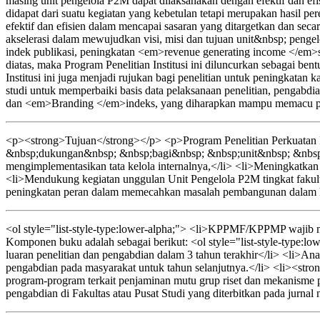
masing unit pengelola P2M dapat dilaksanakan dengan efektif dan efi
didapat dari suatu kegiatan yang kebetulan tetapi merupakan hasil p
efektif dan efisien dalam mencapai sasaran yang ditargetkan dan sec
akselerasi dalam mewujudkan visi, misi dan tujuan unit&nbsp; pe
indek publikasi, peningkatan <em>revenue generating income </em>s
diatas, maka Program Penelitian Institusi ini diluncurkan sebagai b
Institusi ini juga menjadi rujukan bagi penelitian untuk peningkata
studi untuk memperbaiki basis data pelaksanaan penelitian, pengab
dan <em>Branding </em>indeks, yang diharapkan mampu memacu per
<p><strong>Tujuan</strong></p> <p>Program Penelitian Perkuatan I
&nbsp;dukungan&nbsp; &nbsp;bagi&nbsp; &nbsp;unit&nbsp; &nbsp;
mengimplementasikan tata kelola internalnya,</li> <li>Meningkatkan ef
<li>Mendukung kegiatan unggulan Unit Pengelola P2M tingkat fakult
peningkatan peran dalam memecahkan masalah pembangunan dalam kon
<ol style="list-style-type:lower-alpha;"> <li>KPPMF/KPPMP wajib men
Komponen buku adalah sebagai berikut: <ol style="list-style-type:lo
luaran penelitian dan pengabdian dalam 3 tahun terakhir</li> <li>Anali
pengabdian pada masyarakat untuk tahun selanjutnya.</li> <li><strong
program-program terkait penjaminan mutu grup riset dan mekanisme p
pengabdian di Fakultas atau Pusat Studi yang diterbitkan pada jurnal 