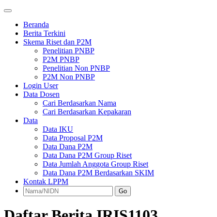
Beranda
Berita Terkini
Skema Riset dan P2M
Penelitian PNBP
P2M PNBP
Penelitian Non PNBP
P2M Non PNBP
Login User
Data Dosen
Cari Berdasarkan Nama
Cari Berdasarkan Kepakaran
Data
Data IKU
Data Proposal P2M
Data Dana P2M
Data Dana P2M Group Riset
Data Jumlah Anggota Group Riset
Data Dana P2M Berdasarkan SKIM
Kontak LPPM
Go
Daftar Berita IRIS1103