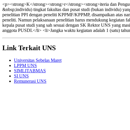
<p><strong>K</strong><strong>r</strong><strong>iteria dan Pengusu
&nbsp;individu) tingkat fakultas dan pusat studi (bukan individu) y
penelitian PPI dengan peneliti KPPMF/KPPMP, disampaikan atas n
peneliti. Namun pelaksanaan penelitian harus mendukung kegiatan faku
kepala pusat studi yang sah sesuai dengan SK Rektor UNS yang masi
anggota PUSDI.</li> <li>Jangka waktu kegiatan adalah 1 (satu) tahu
Link Terkait UNS
Universitas Sebelas Maret
LPPM UNS
SIMLITABMAS
SI UNS
Remunerasi UNS