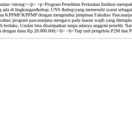
lan</strong></p> <p>Program Penelitian Perkuatan Institusi merupak
ang ada di lingkungan&nbsp; UNS &nbsp;yang memenuhi syarat sebagai be
ama KPPMF/KPPMP dengan mengetahui pimpinan Fakultas/ Pascasarja
ltas/ program pascasarjana mengacu pada luaran wajib yang ditetapkan.
h berlaku. Usulan bisa disampaikan tanpa adanya anggota peneliti. 
n dengan dana Rp 28.000.000;</li> <li>Tiap unit pengelola P2M dan Pu