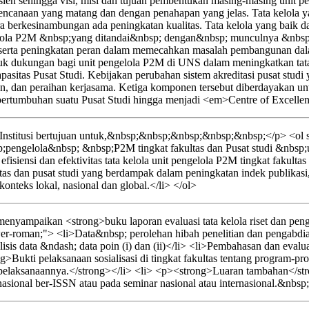
sien sehingga visi, misi dan tujuan pembentukan masing-masing unit pe
erencanaan yang matang dan dengan penahapan yang jelas. Tata kelola y
ara berkesinambungan ada peningkatan kualitas. Tata kelola yang baik 
ngelola P2M &nbsp;yang ditandai&nbsp; dengan&nbsp; munculnya &nbs
erta peningkatan peran dalam memecahkan masalah pembangunan dalam 
entuk dukungan bagi unit pengelola P2M di UNS dalam meningkatkan tata
n kapasitas Pusat Studi. Kebijakan perubahan sistem akreditasi pusat 
dian, dan peraihan kerjasama. Ketiga komponen tersebut diberdayakan 
tumbuhan suatu Pusat Studi hingga menjadi <em>Centre of Excellen
nstitusi bertujuan untuk,&nbsp;&nbsp;&nbsp;&nbsp;&nbsp;</p> <ol st
pengelola&nbsp; &nbsp;P2M tingkat fakultas dan Pusat studi &nbs
isiensi dan efektivitas tata kelola unit pengelola P2M tingkat fakultas
as dan pusat studi yang berdampak dalam peningkatan indek publikas
teks lokal, nasional dan global.</li> </ol>
yampaikan <strong>buku laporan evaluasi tata kelola riset dan pengab
wer-roman;"> <li>Data&nbsp; perolehan hibah penelitian dan pengabdian
sis data &ndash; data poin (i) dan (ii)</li> <li>Pembahasan dan evaluasi
>Bukti pelaksanaan sosialisasi di tingkat fakultas tentang program-pro
elaksanaannya.</strong></li> <li> <p><strong>Luaran tambahan</strong
nasional ber-ISSN atau pada seminar nasional atau internasional.&nbsp;