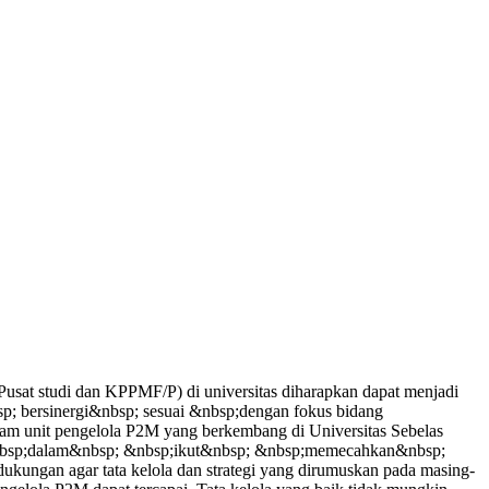
sat studi dan KPPMF/P) di universitas diharapkan dapat menjadi
p; bersinergi&nbsp; sesuai &nbsp;dengan fokus bidang
am unit pengelola P2M yang berkembang di Universitas Sebelas
 &nbsp;dalam&nbsp; &nbsp;ikut&nbsp; &nbsp;memecahkan&nbsp;
ngan agar tata kelola dan strategi yang dirumuskan pada masing-