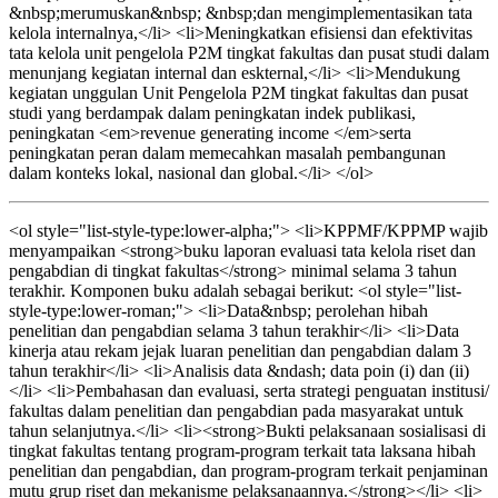
&nbsp;merumuskan&nbsp; &nbsp;dan mengimplementasikan tata
kelola internalnya,</li> <li>Meningkatkan efisiensi dan efektivitas
tata kelola unit pengelola P2M tingkat fakultas dan pusat studi dalam
menunjang kegiatan internal dan eskternal,</li> <li>Mendukung
kegiatan unggulan Unit Pengelola P2M tingkat fakultas dan pusat
studi yang berdampak dalam peningkatan indek publikasi,
peningkatan <em>revenue generating income </em>serta
peningkatan peran dalam memecahkan masalah pembangunan
dalam konteks lokal, nasional dan global.</li> </ol>
<ol style="list-style-type:lower-alpha;"> <li>KPPMF/KPPMP wajib
menyampaikan <strong>buku laporan evaluasi tata kelola riset dan
pengabdian di tingkat fakultas</strong> minimal selama 3 tahun
terakhir. Komponen buku adalah sebagai berikut: <ol style="list-
style-type:lower-roman;"> <li>Data&nbsp; perolehan hibah
penelitian dan pengabdian selama 3 tahun terakhir</li> <li>Data
kinerja atau rekam jejak luaran penelitian dan pengabdian dalam 3
tahun terakhir</li> <li>Analisis data &ndash; data poin (i) dan (ii)
</li> <li>Pembahasan dan evaluasi, serta strategi penguatan institusi/
fakultas dalam penelitian dan pengabdian pada masyarakat untuk
tahun selanjutnya.</li> <li><strong>Bukti pelaksanaan sosialisasi di
tingkat fakultas tentang program-program terkait tata laksana hibah
penelitian dan pengabdian, dan program-program terkait penjaminan
mutu grup riset dan mekanisme pelaksanaannya.</strong></li> <li>