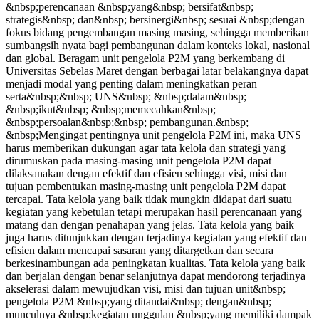
&nbsp;perencanaan &nbsp;yang&nbsp; bersifat&nbsp;
strategis&nbsp; dan&nbsp; bersinergi&nbsp; sesuai &nbsp;dengan
fokus bidang pengembangan masing masing, sehingga memberikan
sumbangsih nyata bagi pembangunan dalam konteks lokal, nasional
dan global. Beragam unit pengelola P2M yang berkembang di
Universitas Sebelas Maret dengan berbagai latar belakangnya dapat
menjadi modal yang penting dalam meningkatkan peran
serta&nbsp;&nbsp; UNS&nbsp; &nbsp;dalam&nbsp;
&nbsp;ikut&nbsp; &nbsp;memecahkan&nbsp;
&nbsp;persoalan&nbsp;&nbsp; pembangunan.&nbsp;
&nbsp;Mengingat pentingnya unit pengelola P2M ini, maka UNS
harus memberikan dukungan agar tata kelola dan strategi yang
dirumuskan pada masing-masing unit pengelola P2M dapat
dilaksanakan dengan efektif dan efisien sehingga visi, misi dan
tujuan pembentukan masing-masing unit pengelola P2M dapat
tercapai. Tata kelola yang baik tidak mungkin didapat dari suatu
kegiatan yang kebetulan tetapi merupakan hasil perencanaan yang
matang dan dengan penahapan yang jelas. Tata kelola yang baik
juga harus ditunjukkan dengan terjadinya kegiatan yang efektif dan
efisien dalam mencapai sasaran yang ditargetkan dan secara
berkesinambungan ada peningkatan kualitas. Tata kelola yang baik
dan berjalan dengan benar selanjutnya dapat mendorong terjadinya
akselerasi dalam mewujudkan visi, misi dan tujuan unit&nbsp;
pengelola P2M &nbsp;yang ditandai&nbsp; dengan&nbsp;
munculnya &nbsp;kegiatan unggulan &nbsp;yang memiliki dampak