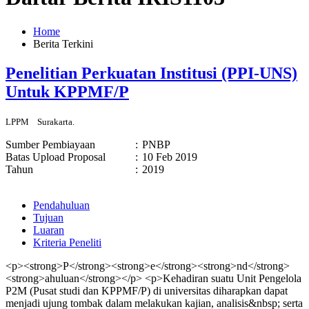
Home
Berita Terkini
Penelitian Perkuatan Institusi (PPI-UNS)
Untuk KPPMF/P
LPPM
Surakarta.
Sumber Pembiayaan
:
PNBP
Batas Upload Proposal
:
10 Feb 2019
Tahun
:
2019
Pendahuluan
Tujuan
Luaran
Kriteria Peneliti
<p><strong>P</strong><strong>e</strong><strong>nd</strong>
<strong>ahuluan</strong></p> <p>Kehadiran suatu Unit Pengelola
P2M (Pusat studi dan KPPMF/P) di universitas diharapkan dapat
menjadi ujung tombak dalam melakukan kajian, analisis&nbsp; serta