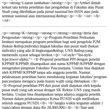
<p><strong>Luaran tambahan</strong>:</p> <p>Artikel ilmiah
terkait tata kelola penelitian dan pengabdian di Fakultas atau Pusat
Studi yang diterbitkan pada jurnal nasional ber-ISSN atau pada
seminar nasional atau internasional.&nbsp;</p> </li> </ol> </li>
</ol>
<p><strong>K</strong><strong>r</strong><strong>iteria dan
Pengusulan</strong></p> <p>Program Penelitian Perkuatan
Institusi merupakan program penelitian bagi unit pengelola P2M
(bukan &nbsp;individu) tingkat fakultas dan pusat studi (bukan
individu) yang ada di lingkungan&nbsp; UNS &nbsp;yang
memenuhi syarat sebagai berikut.</p> <ol style="list-style-
type:lower-alpha;"> <li>Proposal penelitian PPI dengan peneliti
KPPMF/KPPMP, disampaikan atas nama KPPMF/KPPMP dengan
mengetahui pimpinan Fakultas/ Pascasarjana. Usulan bisa diajukan
oleh KPPMF/KPPMP tanpa ada anggota peneliti. Namun
pelaksanaan penelitian harus mendukung kegiatan fakultas/ program
pascasarjana mengacu pada luaran wajib yang ditetapkan.</li>
<li>Proposal penelitian PPI dari pusat studi diajukan oleh kepala
pusat studi yang sah sesuai dengan SK Rektor UNS yang masih
berlaku. Usulan bisa disampaikan tanpa adanya anggota peneliti.
Namun dalam pelaksanaannya Ketua PUSDI wajib melibatkan
seluruh anggota PUSDI.</li> <li>Jangka waktu kegiatan adalah 1
(satu) tahun dengan dana Rp 28.000.000;</li> <li>Tiap unit