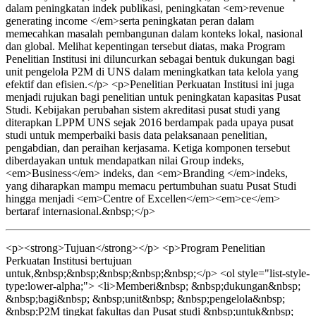
dalam peningkatan indek publikasi, peningkatan <em>revenue
generating income </em>serta peningkatan peran dalam
memecahkan masalah pembangunan dalam konteks lokal, nasional
dan global. Melihat kepentingan tersebut diatas, maka Program
Penelitian Institusi ini diluncurkan sebagai bentuk dukungan bagi
unit pengelola P2M di UNS dalam meningkatkan tata kelola yang
efektif dan efisien.</p> <p>Penelitian Perkuatan Institusi ini juga
menjadi rujukan bagi penelitian untuk peningkatan kapasitas Pusat
Studi. Kebijakan perubahan sistem akreditasi pusat studi yang
diterapkan LPPM UNS sejak 2016 berdampak pada upaya pusat
studi untuk memperbaiki basis data pelaksanaan penelitian,
pengabdian, dan peraihan kerjasama. Ketiga komponen tersebut
diberdayakan untuk mendapatkan nilai Group indeks,
<em>Business</em> indeks, dan <em>Branding </em>indeks,
yang diharapkan mampu memacu pertumbuhan suatu Pusat Studi
hingga menjadi <em>Centre of Excellen</em><em>ce</em>
bertaraf internasional.&nbsp;</p>
<p><strong>Tujuan</strong></p> <p>Program Penelitian
Perkuatan Institusi bertujuan
untuk,&nbsp;&nbsp;&nbsp;&nbsp;&nbsp;</p> <ol style="list-style-
type:lower-alpha;"> <li>Memberi&nbsp; &nbsp;dukungan&nbsp;
&nbsp;bagi&nbsp; &nbsp;unit&nbsp; &nbsp;pengelola&nbsp;
&nbsp;P2M tingkat fakultas dan Pusat studi &nbsp;untuk&nbsp;