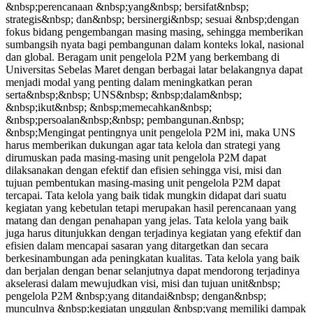
&nbsp;perencanaan &nbsp;yang&nbsp; bersifat&nbsp;
strategis&nbsp; dan&nbsp; bersinergi&nbsp; sesuai &nbsp;dengan
fokus bidang pengembangan masing masing, sehingga memberikan
sumbangsih nyata bagi pembangunan dalam konteks lokal, nasional
dan global. Beragam unit pengelola P2M yang berkembang di
Universitas Sebelas Maret dengan berbagai latar belakangnya dapat
menjadi modal yang penting dalam meningkatkan peran
serta&nbsp;&nbsp; UNS&nbsp; &nbsp;dalam&nbsp;
&nbsp;ikut&nbsp; &nbsp;memecahkan&nbsp;
&nbsp;persoalan&nbsp;&nbsp; pembangunan.&nbsp;
&nbsp;Mengingat pentingnya unit pengelola P2M ini, maka UNS
harus memberikan dukungan agar tata kelola dan strategi yang
dirumuskan pada masing-masing unit pengelola P2M dapat
dilaksanakan dengan efektif dan efisien sehingga visi, misi dan
tujuan pembentukan masing-masing unit pengelola P2M dapat
tercapai. Tata kelola yang baik tidak mungkin didapat dari suatu
kegiatan yang kebetulan tetapi merupakan hasil perencanaan yang
matang dan dengan penahapan yang jelas. Tata kelola yang baik
juga harus ditunjukkan dengan terjadinya kegiatan yang efektif dan
efisien dalam mencapai sasaran yang ditargetkan dan secara
berkesinambungan ada peningkatan kualitas. Tata kelola yang baik
dan berjalan dengan benar selanjutnya dapat mendorong terjadinya
akselerasi dalam mewujudkan visi, misi dan tujuan unit&nbsp;
pengelola P2M &nbsp;yang ditandai&nbsp; dengan&nbsp;
munculnya &nbsp;kegiatan unggulan &nbsp;yang memiliki dampak