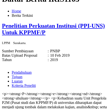
Home
Berita Terkini
Penelitian Perkuatan Institusi (PPI-UNS)
Untuk KPPMF/P
LPPM
Surakarta.
Sumber Pembiayaan
:
PNBP
Batas Upload Proposal
:
10 Feb 2019
Tahun
:
2019
Pendahuluan
Tujuan
Luaran
Kriteria Peneliti
<p><strong>P</strong><strong>e</strong><strong>nd</strong>
<strong>ahuluan</strong></p> <p>Kehadiran suatu Unit Pengelola
P2M (Pusat studi dan KPPMF/P) di universitas diharapkan dapat
menjadi ujung tombak dalam melakukan kajian, analisis&nbsp; serta