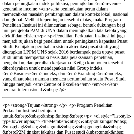
dalam peningkatan indek publikasi, peningkatan <em>revenue
generating income </em>serta peningkatan peran dalam
memecahkan masalah pembangunan dalam konteks lokal, nasional
dan global. Melihat kepentingan tersebut diatas, maka Program
Penelitian Institusi ini diluncurkan sebagai bentuk dukungan bagi
unit pengelola P2M di UNS dalam meningkatkan tata kelola yang
efektif dan efisien.</p> <p>Penelitian Perkuatan Institusi ini juga
menjadi rujukan bagi penelitian untuk peningkatan kapasitas Pusat
Studi. Kebijakan perubahan sistem akreditasi pusat studi yang
diterapkan LPPM UNS sejak 2016 berdampak pada upaya pusat
studi untuk memperbaiki basis data pelaksanaan penelitian,
pengabdian, dan peraihan kerjasama. Ketiga komponen tersebut
diberdayakan untuk mendapatkan nilai Group indeks,
<em>Business</em> indeks, dan <em>Branding </em>indeks,
yang diharapkan mampu memacu pertumbuhan suatu Pusat Studi
hingga menjadi <em>Centre of Excellen</em><em>ce</em>
bertaraf internasional.&nbsp;</p>
<p><strong>Tujuan</strong></p> <p>Program Penelitian
Perkuatan Institusi bertujuan
untuk,&nbsp;&nbsp;&nbsp;&nbsp;&nbsp;</p> <ol style="list-style-
type:lower-alpha;"> <li>Memberi&nbsp; &nbsp;dukungan&nbsp;
&nbsp;bagi&nbsp; &nbsp;unit&nbsp; &nbsp;pengelola&nbsp;
&nbsp;P2M tingkat fakultas dan Pusat studi &nbsp;untuk&nbsp;