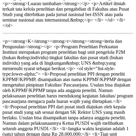
<p><strong>Luaran tambahan</strong>:</p> <p>Artikel ilmiah
terkait tata kelola penelitian dan pengabdian di Fakultas atau Pusat
Studi yang diterbitkan pada jurnal nasional ber-ISSN atau pada
seminar nasional atau internasional.&nbsp;</p> </li> </ol> </li>
</ol>
<p><strong>K</strong><strong>r</strong><strong>iteria dan
Pengusulan</strong></p> <p>Program Penelitian Perkuatan
Institusi merupakan program penelitian bagi unit pengelola P2M
(bukan &nbsp;individu) tingkat fakultas dan pusat studi (bukan
individu) yang ada di lingkungan&nbsp; UNS &nbsp;yang
memenuhi syarat sebagai berikut.</p> <ol style="list-style-
type:lower-alpha;"> <li>Proposal penelitian PPI dengan peneliti
KPPMF/KPPMP, disampaikan atas nama KPPMF/KPPMP dengan
mengetahui pimpinan Fakultas/ Pascasarjana. Usulan bisa diajukan
oleh KPPMF/KPPMP tanpa ada anggota peneliti. Namun
pelaksanaan penelitian harus mendukung kegiatan fakultas/ program
pascasarjana mengacu pada luaran wajib yang ditetapkan.</li>
<li>Proposal penelitian PPI dari pusat studi diajukan oleh kepala
pusat studi yang sah sesuai dengan SK Rektor UNS yang masih
berlaku. Usulan bisa disampaikan tanpa adanya anggota peneliti.
Namun dalam pelaksanaannya Ketua PUSDI wajib melibatkan
seluruh anggota PUSDI.</li> <li>Jangka waktu kegiatan adalah 1
(satu) tahun dengan dana Rp 28.000.000;</li> <li>Tiap unit