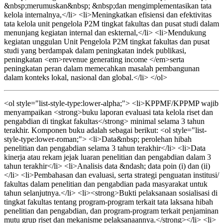
&nbsp;merumuskan&nbsp; &nbsp;dan mengimplementasikan tata
kelola internalnya,</li> <li>Meningkatkan efisiensi dan efektivitas
tata kelola unit pengelola P2M tingkat fakultas dan pusat studi dalam
menunjang kegiatan internal dan eskternal,</li> <li>Mendukung
kegiatan unggulan Unit Pengelola P2M tingkat fakultas dan pusat
studi yang berdampak dalam peningkatan indek publikasi,
peningkatan <em>revenue generating income </em>serta
peningkatan peran dalam memecahkan masalah pembangunan
dalam konteks lokal, nasional dan global.</li> </ol>
<ol style="list-style-type:lower-alpha;"> <li>KPPMF/KPPMP wajib
menyampaikan <strong>buku laporan evaluasi tata kelola riset dan
pengabdian di tingkat fakultas</strong> minimal selama 3 tahun
terakhir. Komponen buku adalah sebagai berikut: <ol style="list-
style-type:lower-roman;"> <li>Data&nbsp; perolehan hibah
penelitian dan pengabdian selama 3 tahun terakhir</li> <li>Data
kinerja atau rekam jejak luaran penelitian dan pengabdian dalam 3
tahun terakhir</li> <li>Analisis data &ndash; data poin (i) dan (ii)
</li> <li>Pembahasan dan evaluasi, serta strategi penguatan institusi/
fakultas dalam penelitian dan pengabdian pada masyarakat untuk
tahun selanjutnya.</li> <li><strong>Bukti pelaksanaan sosialisasi di
tingkat fakultas tentang program-program terkait tata laksana hibah
penelitian dan pengabdian, dan program-program terkait penjaminan
mutu grup riset dan mekanisme pelaksanaannya.</strong></li> <li>