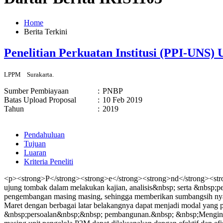
Home
Berita Terkini
Penelitian Perkuatan Institusi (PPI-UNS
LPPM
Surakarta.
Sumber Pembiayaan
:
PNBP
Batas Upload Proposal
:
10 Feb 2019
Tahun
:
2019
Pendahuluan
Tujuan
Luaran
Kriteria Peneliti
<p><strong>P</strong><strong>e</strong><strong>nd</strong><stro
ujung tombak dalam melakukan kajian, analisis&nbsp; serta &nbsp;
pengembangan masing masing, sehingga memberikan sumbangsih nyata
Maret dengan berbagai latar belakangnya dapat menjadi modal ya
&nbsp;persoalan&nbsp;&nbsp; pembangunan.&nbsp; &nbsp;Mengingat 