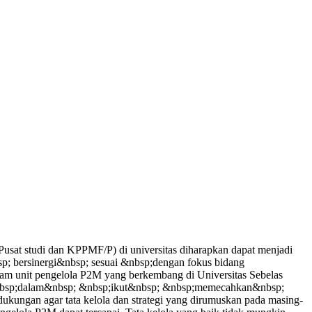
sat studi dan KPPMF/P) di universitas diharapkan dapat menjadi
p; bersinergi&nbsp; sesuai &nbsp;dengan fokus bidang
am unit pengelola P2M yang berkembang di Universitas Sebelas
 &nbsp;dalam&nbsp; &nbsp;ikut&nbsp; &nbsp;memecahkan&nbsp;
ngan agar tata kelola dan strategi yang dirumuskan pada masing-