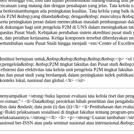
sien sehingga visi, misi dan tujuan pembentukan masing-masing unit pe
erencanaan yang matang dan dengan penahapan yang jelas. Tata kelola y
ara berkesinambungan ada peningkatan kualitas. Tata kelola yang baik 
ngelola P2M &nbsp;yang ditandai&nbsp; dengan&nbsp; munculnya &nbs
erta peningkatan peran dalam memecahkan masalah pembangunan dalam 
entuk dukungan bagi unit pengelola P2M di UNS dalam meningkatkan tata
n kapasitas Pusat Studi. Kebijakan perubahan sistem akreditasi pusat 
dian, dan peraihan kerjasama. Ketiga komponen tersebut diberdayakan 
tumbuhan suatu Pusat Studi hingga menjadi <em>Centre of Excellen
nstitusi bertujuan untuk,&nbsp;&nbsp;&nbsp;&nbsp;&nbsp;</p> <ol st
pengelola&nbsp; &nbsp;P2M tingkat fakultas dan Pusat studi &nbs
isiensi dan efektivitas tata kelola unit pengelola P2M tingkat fakultas
as dan pusat studi yang berdampak dalam peningkatan indek publikas
teks lokal, nasional dan global.</li> </ol>
yampaikan <strong>buku laporan evaluasi tata kelola riset dan pengab
wer-roman;"> <li>Data&nbsp; perolehan hibah penelitian dan pengabdian
sis data &ndash; data poin (i) dan (ii)</li> <li>Pembahasan dan evaluasi
>Bukti pelaksanaan sosialisasi di tingkat fakultas tentang program-pro
elaksanaannya.</strong></li> <li> <p><strong>Luaran tambahan</strong
nasional ber-ISSN atau pada seminar nasional atau internasional.&nbsp;