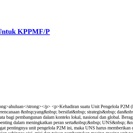
) Untuk KPPMF/P
ng>ahuluan</strong></p> <p>Kehadiran suatu Unit Pengelola P2M (Pu
perencanaan &nbsp;yang&nbsp; bersifat&nbsp; strategis&nbsp; dan&nbs
 bagi pembangunan dalam konteks lokal, nasional dan global. Berag
ng penting dalam meningkatkan peran serta&nbsp;&nbsp; UNS&nbsp;
pentingnya unit pengelola P2M ini, maka UNS harus memberikan duku