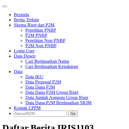
Beranda
Berita Terkini
Skema Riset dan P2M
Penelitian PNBP
P2M PNBP
Penelitian Non PNBP
P2M Non PNBP
Login User
Data Dosen
Cari Berdasarkan Nama
Cari Berdasarkan Kepakaran
Data
Data IKU
Data Proposal P2M
Data Dana P2M
Data Dana P2M Group Riset
Data Jumlah Anggota Group Riset
Data Dana P2M Berdasarkan SKIM
Kontak LPPM
Go
Daftar Berita IRIS1103