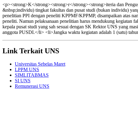
<p><strong>K</strong><strong>r</strong><strong>iteria dan Pengusu
&nbsp;individu) tingkat fakultas dan pusat studi (bukan individu) y
penelitian PPI dengan peneliti KPPMF/KPPMP, disampaikan atas n
peneliti. Namun pelaksanaan penelitian harus mendukung kegiatan faku
kepala pusat studi yang sah sesuai dengan SK Rektor UNS yang masi
anggota PUSDI.</li> <li>Jangka waktu kegiatan adalah 1 (satu) tahu
Link Terkait UNS
Universitas Sebelas Maret
LPPM UNS
SIMLITABMAS
SI UNS
Remunerasi UNS