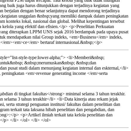
ngelola P2M dapat tercapai. Tata kelola yang baik tidak mungkin
ang baik juga harus ditunjukkan dengan terjadinya kegiatan yang
dan berjalan dengan benar selanjutnya dapat mendorong terjadinya
p;kegiatan unggulan &nbsp;yang memiliki dampak dalam peningkatan
konteks lokal, nasional dan global. Melihat kepentingan tersebut
 kelola yang efektif dan efisien.</p> <p>Penelitian Perkuatan
studi yang diterapkan LPPM UNS sejak 2016 berdampak pada upaya pusat
untuk mendapatkan nilai Group indeks, <em>Business</em> indeks,
</em><em>ce</em> bertaraf internasional.&nbsp;</p>
yle="list-style-type:lower-alpha;"> <li>Memberi&nbsp;
p;untuk&nbsp; &nbsp;merumuskan&nbsp; &nbsp;dan
 dan pusat studi dalam menunjang kegiatan internal dan eskternal,</li>
i, peningkatan <em>revenue generating income </em>serta
dian di tingkat fakultas</strong> minimal selama 3 tahun terakhir.
 selama 3 tahun terakhir</li> <li>Data kinerja atau rekam jejak
, serta strategi penguatan institusi/ fakultas dalam penelitian dan
gram terkait tata laksana hibah penelitian dan pengabdian, dan
>:</p> <p>Artikel ilmiah terkait tata kelola penelitian dan
</p> </li> </ol> </li> </ol>