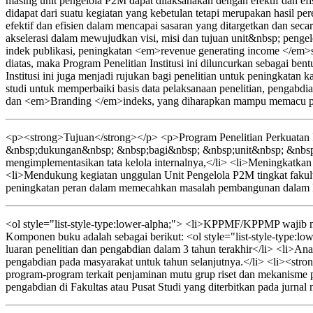
masing unit pengelola P2M dapat dilaksanakan dengan efektif dan efi
didapat dari suatu kegiatan yang kebetulan tetapi merupakan hasil p
efektif dan efisien dalam mencapai sasaran yang ditargetkan dan sec
akselerasi dalam mewujudkan visi, misi dan tujuan unit&nbsp; pe
indek publikasi, peningkatan <em>revenue generating income </em>s
diatas, maka Program Penelitian Institusi ini diluncurkan sebagai b
Institusi ini juga menjadi rujukan bagi penelitian untuk peningkata
studi untuk memperbaiki basis data pelaksanaan penelitian, pengab
dan <em>Branding </em>indeks, yang diharapkan mampu memacu per
<p><strong>Tujuan</strong></p> <p>Program Penelitian Perkuatan I
&nbsp;dukungan&nbsp; &nbsp;bagi&nbsp; &nbsp;unit&nbsp; &nbsp;
mengimplementasikan tata kelola internalnya,</li> <li>Meningkatkan ef
<li>Mendukung kegiatan unggulan Unit Pengelola P2M tingkat fakult
peningkatan peran dalam memecahkan masalah pembangunan dalam kon
<ol style="list-style-type:lower-alpha;"> <li>KPPMF/KPPMP wajib men
Komponen buku adalah sebagai berikut: <ol style="list-style-type:lo
luaran penelitian dan pengabdian dalam 3 tahun terakhir</li> <li>Anali
pengabdian pada masyarakat untuk tahun selanjutnya.</li> <li><strong
program-program terkait penjaminan mutu grup riset dan mekanisme p
pengabdian di Fakultas atau Pusat Studi yang diterbitkan pada jurnal 