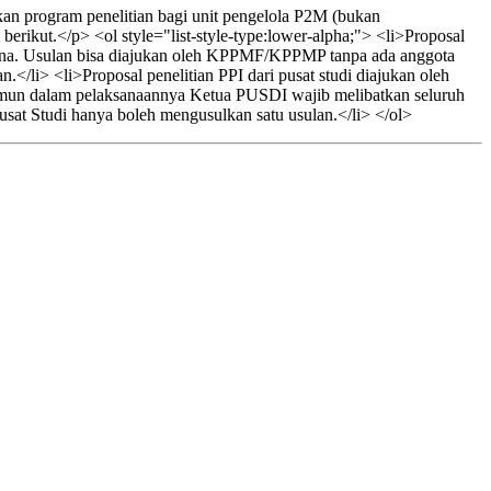
an program penelitian bagi unit pengelola P2M (bukan
rikut.</p> <ol style="list-style-type:lower-alpha;"> <li>Proposal
na. Usulan bisa diajukan oleh KPPMF/KPPMP tanpa ada anggota
</li> <li>Proposal penelitian PPI dari pusat studi diajukan oleh
Namun dalam pelaksanaannya Ketua PUSDI wajib melibatkan seluruh
sat Studi hanya boleh mengusulkan satu usulan.</li> </ol>