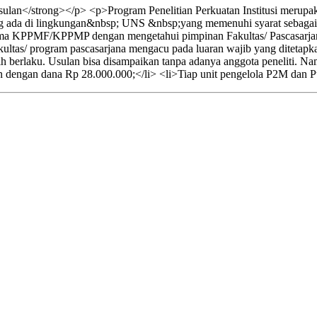
lan</strong></p> <p>Program Penelitian Perkuatan Institusi merupak
ang ada di lingkungan&nbsp; UNS &nbsp;yang memenuhi syarat sebagai be
ama KPPMF/KPPMP dengan mengetahui pimpinan Fakultas/ Pascasarja
ltas/ program pascasarjana mengacu pada luaran wajib yang ditetapkan.
h berlaku. Usulan bisa disampaikan tanpa adanya anggota peneliti. 
n dengan dana Rp 28.000.000;</li> <li>Tiap unit pengelola P2M dan Pu