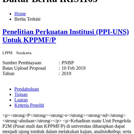
Home
Berita Terkini
Penelitian Perkuatan Institusi (PPI-UNS)
Untuk KPPMF/P
LPPM
Surakarta.
Sumber Pembiayaan
:
PNBP
Batas Upload Proposal
:
10 Feb 2019
Tahun
:
2019
Pendahuluan
Tujuan
Luaran
Kriteria Peneliti
<p><strong>P</strong><strong>e</strong><strong>nd</strong>
<strong>ahuluan</strong></p> <p>Kehadiran suatu Unit Pengelola
P2M (Pusat studi dan KPPMF/P) di universitas diharapkan dapat
menjadi ujung tombak dalam melakukan kajian, analisis&nbsp; serta