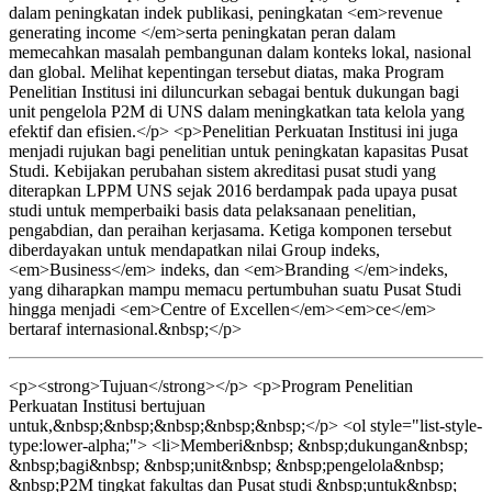
dalam peningkatan indek publikasi, peningkatan <em>revenue
generating income </em>serta peningkatan peran dalam
memecahkan masalah pembangunan dalam konteks lokal, nasional
dan global. Melihat kepentingan tersebut diatas, maka Program
Penelitian Institusi ini diluncurkan sebagai bentuk dukungan bagi
unit pengelola P2M di UNS dalam meningkatkan tata kelola yang
efektif dan efisien.</p> <p>Penelitian Perkuatan Institusi ini juga
menjadi rujukan bagi penelitian untuk peningkatan kapasitas Pusat
Studi. Kebijakan perubahan sistem akreditasi pusat studi yang
diterapkan LPPM UNS sejak 2016 berdampak pada upaya pusat
studi untuk memperbaiki basis data pelaksanaan penelitian,
pengabdian, dan peraihan kerjasama. Ketiga komponen tersebut
diberdayakan untuk mendapatkan nilai Group indeks,
<em>Business</em> indeks, dan <em>Branding </em>indeks,
yang diharapkan mampu memacu pertumbuhan suatu Pusat Studi
hingga menjadi <em>Centre of Excellen</em><em>ce</em>
bertaraf internasional.&nbsp;</p>
<p><strong>Tujuan</strong></p> <p>Program Penelitian
Perkuatan Institusi bertujuan
untuk,&nbsp;&nbsp;&nbsp;&nbsp;&nbsp;</p> <ol style="list-style-
type:lower-alpha;"> <li>Memberi&nbsp; &nbsp;dukungan&nbsp;
&nbsp;bagi&nbsp; &nbsp;unit&nbsp; &nbsp;pengelola&nbsp;
&nbsp;P2M tingkat fakultas dan Pusat studi &nbsp;untuk&nbsp;