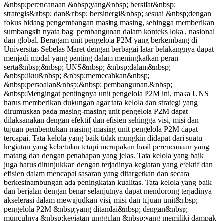
&nbsp;perencanaan &nbsp;yang&nbsp; bersifat&nbsp;
strategis&nbsp; dan&nbsp; bersinergi&nbsp; sesuai &nbsp;dengan
fokus bidang pengembangan masing masing, sehingga memberikan
sumbangsih nyata bagi pembangunan dalam konteks lokal, nasional
dan global. Beragam unit pengelola P2M yang berkembang di
Universitas Sebelas Maret dengan berbagai latar belakangnya dapat
menjadi modal yang penting dalam meningkatkan peran
serta&nbsp;&nbsp; UNS&nbsp; &nbsp;dalam&nbsp;
&nbsp;ikut&nbsp; &nbsp;memecahkan&nbsp;
&nbsp;persoalan&nbsp;&nbsp; pembangunan.&nbsp;
&nbsp;Mengingat pentingnya unit pengelola P2M ini, maka UNS
harus memberikan dukungan agar tata kelola dan strategi yang
dirumuskan pada masing-masing unit pengelola P2M dapat
dilaksanakan dengan efektif dan efisien sehingga visi, misi dan
tujuan pembentukan masing-masing unit pengelola P2M dapat
tercapai. Tata kelola yang baik tidak mungkin didapat dari suatu
kegiatan yang kebetulan tetapi merupakan hasil perencanaan yang
matang dan dengan penahapan yang jelas. Tata kelola yang baik
juga harus ditunjukkan dengan terjadinya kegiatan yang efektif dan
efisien dalam mencapai sasaran yang ditargetkan dan secara
berkesinambungan ada peningkatan kualitas. Tata kelola yang baik
dan berjalan dengan benar selanjutnya dapat mendorong terjadinya
akselerasi dalam mewujudkan visi, misi dan tujuan unit&nbsp;
pengelola P2M &nbsp;yang ditandai&nbsp; dengan&nbsp;
munculnya &nbsp;kegiatan unggulan &nbsp;yang memiliki dampak