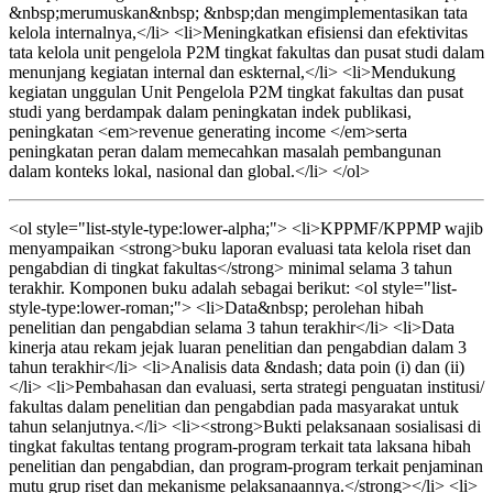
&nbsp;merumuskan&nbsp; &nbsp;dan mengimplementasikan tata
kelola internalnya,</li> <li>Meningkatkan efisiensi dan efektivitas
tata kelola unit pengelola P2M tingkat fakultas dan pusat studi dalam
menunjang kegiatan internal dan eskternal,</li> <li>Mendukung
kegiatan unggulan Unit Pengelola P2M tingkat fakultas dan pusat
studi yang berdampak dalam peningkatan indek publikasi,
peningkatan <em>revenue generating income </em>serta
peningkatan peran dalam memecahkan masalah pembangunan
dalam konteks lokal, nasional dan global.</li> </ol>
<ol style="list-style-type:lower-alpha;"> <li>KPPMF/KPPMP wajib
menyampaikan <strong>buku laporan evaluasi tata kelola riset dan
pengabdian di tingkat fakultas</strong> minimal selama 3 tahun
terakhir. Komponen buku adalah sebagai berikut: <ol style="list-
style-type:lower-roman;"> <li>Data&nbsp; perolehan hibah
penelitian dan pengabdian selama 3 tahun terakhir</li> <li>Data
kinerja atau rekam jejak luaran penelitian dan pengabdian dalam 3
tahun terakhir</li> <li>Analisis data &ndash; data poin (i) dan (ii)
</li> <li>Pembahasan dan evaluasi, serta strategi penguatan institusi/
fakultas dalam penelitian dan pengabdian pada masyarakat untuk
tahun selanjutnya.</li> <li><strong>Bukti pelaksanaan sosialisasi di
tingkat fakultas tentang program-program terkait tata laksana hibah
penelitian dan pengabdian, dan program-program terkait penjaminan
mutu grup riset dan mekanisme pelaksanaannya.</strong></li> <li>