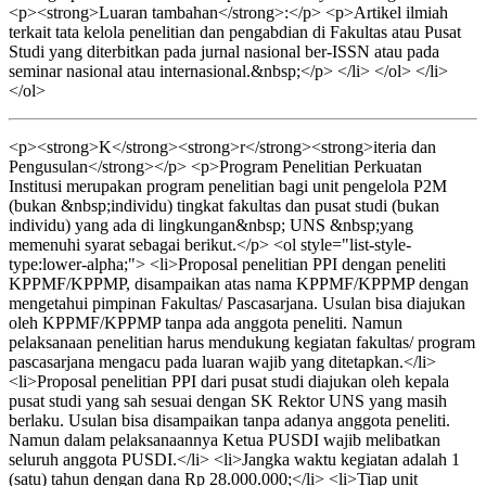
<p><strong>Luaran tambahan</strong>:</p> <p>Artikel ilmiah
terkait tata kelola penelitian dan pengabdian di Fakultas atau Pusat
Studi yang diterbitkan pada jurnal nasional ber-ISSN atau pada
seminar nasional atau internasional.&nbsp;</p> </li> </ol> </li>
</ol>
<p><strong>K</strong><strong>r</strong><strong>iteria dan
Pengusulan</strong></p> <p>Program Penelitian Perkuatan
Institusi merupakan program penelitian bagi unit pengelola P2M
(bukan &nbsp;individu) tingkat fakultas dan pusat studi (bukan
individu) yang ada di lingkungan&nbsp; UNS &nbsp;yang
memenuhi syarat sebagai berikut.</p> <ol style="list-style-
type:lower-alpha;"> <li>Proposal penelitian PPI dengan peneliti
KPPMF/KPPMP, disampaikan atas nama KPPMF/KPPMP dengan
mengetahui pimpinan Fakultas/ Pascasarjana. Usulan bisa diajukan
oleh KPPMF/KPPMP tanpa ada anggota peneliti. Namun
pelaksanaan penelitian harus mendukung kegiatan fakultas/ program
pascasarjana mengacu pada luaran wajib yang ditetapkan.</li>
<li>Proposal penelitian PPI dari pusat studi diajukan oleh kepala
pusat studi yang sah sesuai dengan SK Rektor UNS yang masih
berlaku. Usulan bisa disampaikan tanpa adanya anggota peneliti.
Namun dalam pelaksanaannya Ketua PUSDI wajib melibatkan
seluruh anggota PUSDI.</li> <li>Jangka waktu kegiatan adalah 1
(satu) tahun dengan dana Rp 28.000.000;</li> <li>Tiap unit