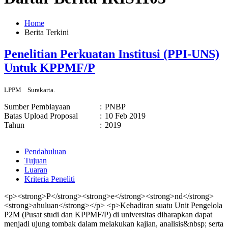
Home
Berita Terkini
Penelitian Perkuatan Institusi (PPI-UNS)
Untuk KPPMF/P
LPPM
Surakarta.
Sumber Pembiayaan
:
PNBP
Batas Upload Proposal
:
10 Feb 2019
Tahun
:
2019
Pendahuluan
Tujuan
Luaran
Kriteria Peneliti
<p><strong>P</strong><strong>e</strong><strong>nd</strong>
<strong>ahuluan</strong></p> <p>Kehadiran suatu Unit Pengelola
P2M (Pusat studi dan KPPMF/P) di universitas diharapkan dapat
menjadi ujung tombak dalam melakukan kajian, analisis&nbsp; serta