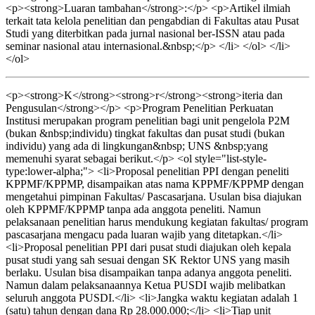
<p><strong>Luaran tambahan</strong>:</p> <p>Artikel ilmiah
terkait tata kelola penelitian dan pengabdian di Fakultas atau Pusat
Studi yang diterbitkan pada jurnal nasional ber-ISSN atau pada
seminar nasional atau internasional.&nbsp;</p> </li> </ol> </li>
</ol>
<p><strong>K</strong><strong>r</strong><strong>iteria dan
Pengusulan</strong></p> <p>Program Penelitian Perkuatan
Institusi merupakan program penelitian bagi unit pengelola P2M
(bukan &nbsp;individu) tingkat fakultas dan pusat studi (bukan
individu) yang ada di lingkungan&nbsp; UNS &nbsp;yang
memenuhi syarat sebagai berikut.</p> <ol style="list-style-
type:lower-alpha;"> <li>Proposal penelitian PPI dengan peneliti
KPPMF/KPPMP, disampaikan atas nama KPPMF/KPPMP dengan
mengetahui pimpinan Fakultas/ Pascasarjana. Usulan bisa diajukan
oleh KPPMF/KPPMP tanpa ada anggota peneliti. Namun
pelaksanaan penelitian harus mendukung kegiatan fakultas/ program
pascasarjana mengacu pada luaran wajib yang ditetapkan.</li>
<li>Proposal penelitian PPI dari pusat studi diajukan oleh kepala
pusat studi yang sah sesuai dengan SK Rektor UNS yang masih
berlaku. Usulan bisa disampaikan tanpa adanya anggota peneliti.
Namun dalam pelaksanaannya Ketua PUSDI wajib melibatkan
seluruh anggota PUSDI.</li> <li>Jangka waktu kegiatan adalah 1
(satu) tahun dengan dana Rp 28.000.000;</li> <li>Tiap unit