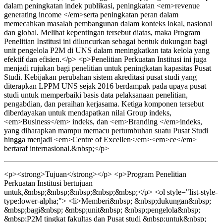
dalam peningkatan indek publikasi, peningkatan <em>revenue
generating income </em>serta peningkatan peran dalam
memecahkan masalah pembangunan dalam konteks lokal, nasional
dan global. Melihat kepentingan tersebut diatas, maka Program
Penelitian Institusi ini diluncurkan sebagai bentuk dukungan bagi
unit pengelola P2M di UNS dalam meningkatkan tata kelola yang
efektif dan efisien.</p> <p>Penelitian Perkuatan Institusi ini juga
menjadi rujukan bagi penelitian untuk peningkatan kapasitas Pusat
Studi. Kebijakan perubahan sistem akreditasi pusat studi yang
diterapkan LPPM UNS sejak 2016 berdampak pada upaya pusat
studi untuk memperbaiki basis data pelaksanaan penelitian,
pengabdian, dan peraihan kerjasama. Ketiga komponen tersebut
diberdayakan untuk mendapatkan nilai Group indeks,
<em>Business</em> indeks, dan <em>Branding </em>indeks,
yang diharapkan mampu memacu pertumbuhan suatu Pusat Studi
hingga menjadi <em>Centre of Excellen</em><em>ce</em>
bertaraf internasional.&nbsp;</p>
<p><strong>Tujuan</strong></p> <p>Program Penelitian
Perkuatan Institusi bertujuan
untuk,&nbsp;&nbsp;&nbsp;&nbsp;&nbsp;</p> <ol style="list-style-
type:lower-alpha;"> <li>Memberi&nbsp; &nbsp;dukungan&nbsp;
&nbsp;bagi&nbsp; &nbsp;unit&nbsp; &nbsp;pengelola&nbsp;
&nbsp;P2M tingkat fakultas dan Pusat studi &nbsp;untuk&nbsp;