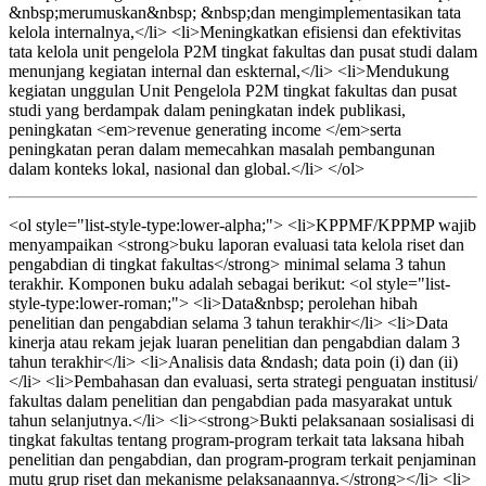
&nbsp;merumuskan&nbsp; &nbsp;dan mengimplementasikan tata
kelola internalnya,</li> <li>Meningkatkan efisiensi dan efektivitas
tata kelola unit pengelola P2M tingkat fakultas dan pusat studi dalam
menunjang kegiatan internal dan eskternal,</li> <li>Mendukung
kegiatan unggulan Unit Pengelola P2M tingkat fakultas dan pusat
studi yang berdampak dalam peningkatan indek publikasi,
peningkatan <em>revenue generating income </em>serta
peningkatan peran dalam memecahkan masalah pembangunan
dalam konteks lokal, nasional dan global.</li> </ol>
<ol style="list-style-type:lower-alpha;"> <li>KPPMF/KPPMP wajib
menyampaikan <strong>buku laporan evaluasi tata kelola riset dan
pengabdian di tingkat fakultas</strong> minimal selama 3 tahun
terakhir. Komponen buku adalah sebagai berikut: <ol style="list-
style-type:lower-roman;"> <li>Data&nbsp; perolehan hibah
penelitian dan pengabdian selama 3 tahun terakhir</li> <li>Data
kinerja atau rekam jejak luaran penelitian dan pengabdian dalam 3
tahun terakhir</li> <li>Analisis data &ndash; data poin (i) dan (ii)
</li> <li>Pembahasan dan evaluasi, serta strategi penguatan institusi/
fakultas dalam penelitian dan pengabdian pada masyarakat untuk
tahun selanjutnya.</li> <li><strong>Bukti pelaksanaan sosialisasi di
tingkat fakultas tentang program-program terkait tata laksana hibah
penelitian dan pengabdian, dan program-program terkait penjaminan
mutu grup riset dan mekanisme pelaksanaannya.</strong></li> <li>