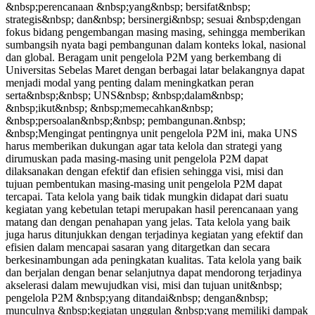
&nbsp;perencanaan &nbsp;yang&nbsp; bersifat&nbsp;
strategis&nbsp; dan&nbsp; bersinergi&nbsp; sesuai &nbsp;dengan
fokus bidang pengembangan masing masing, sehingga memberikan
sumbangsih nyata bagi pembangunan dalam konteks lokal, nasional
dan global. Beragam unit pengelola P2M yang berkembang di
Universitas Sebelas Maret dengan berbagai latar belakangnya dapat
menjadi modal yang penting dalam meningkatkan peran
serta&nbsp;&nbsp; UNS&nbsp; &nbsp;dalam&nbsp;
&nbsp;ikut&nbsp; &nbsp;memecahkan&nbsp;
&nbsp;persoalan&nbsp;&nbsp; pembangunan.&nbsp;
&nbsp;Mengingat pentingnya unit pengelola P2M ini, maka UNS
harus memberikan dukungan agar tata kelola dan strategi yang
dirumuskan pada masing-masing unit pengelola P2M dapat
dilaksanakan dengan efektif dan efisien sehingga visi, misi dan
tujuan pembentukan masing-masing unit pengelola P2M dapat
tercapai. Tata kelola yang baik tidak mungkin didapat dari suatu
kegiatan yang kebetulan tetapi merupakan hasil perencanaan yang
matang dan dengan penahapan yang jelas. Tata kelola yang baik
juga harus ditunjukkan dengan terjadinya kegiatan yang efektif dan
efisien dalam mencapai sasaran yang ditargetkan dan secara
berkesinambungan ada peningkatan kualitas. Tata kelola yang baik
dan berjalan dengan benar selanjutnya dapat mendorong terjadinya
akselerasi dalam mewujudkan visi, misi dan tujuan unit&nbsp;
pengelola P2M &nbsp;yang ditandai&nbsp; dengan&nbsp;
munculnya &nbsp;kegiatan unggulan &nbsp;yang memiliki dampak