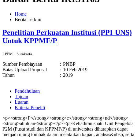
Home
Berita Terkini
Penelitian Perkuatan Institusi (PPI-UNS)
Untuk KPPMF/P
LPPM
Surakarta.
Sumber Pembiayaan
:
PNBP
Batas Upload Proposal
:
10 Feb 2019
Tahun
:
2019
Pendahuluan
Tujuan
Luaran
Kriteria Peneliti
<p><strong>P</strong><strong>e</strong><strong>nd</strong>
<strong>ahuluan</strong></p> <p>Kehadiran suatu Unit Pengelola
P2M (Pusat studi dan KPPMF/P) di universitas diharapkan dapat
menjadi ujung tombak dalam melakukan kajian, analisis&nbsp; serta