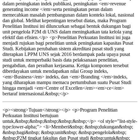
dalam peningkatan indek publikasi, peningkatan <em>revenue
generating income </em>serta peningkatan peran dalam
memecahkan masalah pembangunan dalam konteks lokal, nasional
dan global. Melihat kepentingan tersebut diatas, maka Program
Penelitian Institusi ini diluncurkan sebagai bentuk dukungan bagi
unit pengelola P2M di UNS dalam meningkatkan tata kelola yang
efektif dan efisien.</p> <p>Penelitian Perkuatan Institusi ini juga
menjadi rujukan bagi penelitian untuk peningkatan kapasitas Pusat
Studi. Kebijakan perubahan sistem akreditasi pusat studi yang
diterapkan LPPM UNS sejak 2016 berdampak pada upaya pusat
studi untuk memperbaiki basis data pelaksanaan penelitian,
pengabdian, dan peraihan kerjasama. Ketiga komponen tersebut
diberdayakan untuk mendapatkan nilai Group indeks,
<em>Business</em> indeks, dan <em>Branding </em>indeks,
yang diharapkan mampu memacu pertumbuhan suatu Pusat Studi
hingga menjadi <em>Centre of Excellen</em><em>ce</em>
bertaraf internasional.&nbsp;</p>
<p><strong>Tujuan</strong></p> <p>Program Penelitian
Perkuatan Institusi bertujuan
untuk,&nbsp;&nbsp;&nbsp;&nbsp;&nbsp;</p> <ol style="list-style-
type:lower-alpha;"> <li>Memberi&nbsp; &nbsp;dukungan&nbsp;
&nbsp;bagi&nbsp; &nbsp;unit&nbsp; &nbsp;pengelola&nbsp;
&nbsp;P2M tingkat fakultas dan Pusat studi &nbsp;untuk&nbsp;