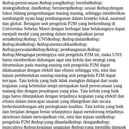
&nbsp;perencanaan &nbsp;yang&nbsp; bersifat&nbsp;
strategis&nbsp; dan&nbsp; bersinergi&nbsp; sesuai &nbsp;dengan
fokus bidang pengembangan masing masing, sehingga memberikan
sumbangsih nyata bagi pembangunan dalam konteks lokal, nasional
dan global. Beragam unit pengelola P2M yang berkembang di
Universitas Sebelas Maret dengan berbagai latar belakangnya dapat
menjadi modal yang penting dalam meningkatkan peran
serta&nbsp;&nbsp; UNS&nbsp; &nbsp;dalam&nbsp;
&nbsp;ikut&nbsp; &nbsp;memecahkan&nbsp;
&nbsp;persoalan&nbsp;&nbsp; pembangunan.&nbsp;
&nbsp;Mengingat pentingnya unit pengelola P2M ini, maka UNS
harus memberikan dukungan agar tata kelola dan strategi yang
dirumuskan pada masing-masing unit pengelola P2M dapat
dilaksanakan dengan efektif dan efisien sehingga visi, misi dan
tujuan pembentukan masing-masing unit pengelola P2M dapat
tercapai. Tata kelola yang baik tidak mungkin didapat dari suatu
kegiatan yang kebetulan tetapi merupakan hasil perencanaan yang
matang dan dengan penahapan yang jelas. Tata kelola yang baik
juga harus ditunjukkan dengan terjadinya kegiatan yang efektif dan
efisien dalam mencapai sasaran yang ditargetkan dan secara
berkesinambungan ada peningkatan kualitas. Tata kelola yang baik
dan berjalan dengan benar selanjutnya dapat mendorong terjadinya
akselerasi dalam mewujudkan visi, misi dan tujuan unit&nbsp;
pengelola P2M &nbsp;yang ditandai&nbsp; dengan&nbsp;
munculnya &nbsp;kegiatan unggulan &nbsp;yang memiliki dampak