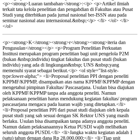
<p><strong>Luaran tambahan</strong>:</p> <p>Artikel ilmiah
terkait tata kelola penelitian dan pengabdian di Fakultas atau Pusat
Studi yang diterbitkan pada jurnal nasional ber-ISSN atau pada
seminar nasional atau internasional.&nbsp;</p> </li> </ol> </li>
</ol>
<p><strong>K</strong><strong>r</strong><strong>iteria dan
Pengusulan</strong></p> <p>Program Penelitian Perkuatan
Institusi merupakan program penelitian bagi unit pengelola P2M
(bukan &nbsp;individu) tingkat fakultas dan pusat studi (bukan
individu) yang ada di lingkungan&nbsp; UNS &nbsp;yang
memenuhi syarat sebagai berikut.</p> <ol style="list-style-
type:lower-alpha;"> <li>Proposal penelitian PPI dengan peneliti
KPPMF/KPPMP, disampaikan atas nama KPPMF/KPPMP dengan
mengetahui pimpinan Fakultas/ Pascasarjana. Usulan bisa diajukan
oleh KPPMF/KPPMP tanpa ada anggota peneliti. Namun
pelaksanaan penelitian harus mendukung kegiatan fakultas/ program
pascasarjana mengacu pada luaran wajib yang ditetapkan.</li>
<li>Proposal penelitian PPI dari pusat studi diajukan oleh kepala
pusat studi yang sah sesuai dengan SK Rektor UNS yang masih
berlaku. Usulan bisa disampaikan tanpa adanya anggota peneliti.
Namun dalam pelaksanaannya Ketua PUSDI wajib melibatkan
seluruh anggota PUSDI.</li> <li>Jangka waktu kegiatan adalah 1
(satu) tahun dengan dana Rp 28.000.000;</li> <li>Tiap unit