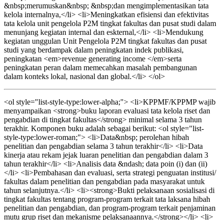
&nbsp;merumuskan&nbsp; &nbsp;dan mengimplementasikan tata
kelola internalnya,</li> <li>Meningkatkan efisiensi dan efektivitas
tata kelola unit pengelola P2M tingkat fakultas dan pusat studi dalam
menunjang kegiatan internal dan eskternal,</li> <li>Mendukung
kegiatan unggulan Unit Pengelola P2M tingkat fakultas dan pusat
studi yang berdampak dalam peningkatan indek publikasi,
peningkatan <em>revenue generating income </em>serta
peningkatan peran dalam memecahkan masalah pembangunan
dalam konteks lokal, nasional dan global.</li> </ol>
<ol style="list-style-type:lower-alpha;"> <li>KPPMF/KPPMP wajib
menyampaikan <strong>buku laporan evaluasi tata kelola riset dan
pengabdian di tingkat fakultas</strong> minimal selama 3 tahun
terakhir. Komponen buku adalah sebagai berikut: <ol style="list-
style-type:lower-roman;"> <li>Data&nbsp; perolehan hibah
penelitian dan pengabdian selama 3 tahun terakhir</li> <li>Data
kinerja atau rekam jejak luaran penelitian dan pengabdian dalam 3
tahun terakhir</li> <li>Analisis data &ndash; data poin (i) dan (ii)
</li> <li>Pembahasan dan evaluasi, serta strategi penguatan institusi/
fakultas dalam penelitian dan pengabdian pada masyarakat untuk
tahun selanjutnya.</li> <li><strong>Bukti pelaksanaan sosialisasi di
tingkat fakultas tentang program-program terkait tata laksana hibah
penelitian dan pengabdian, dan program-program terkait penjaminan
mutu grup riset dan mekanisme pelaksanaannya.</strong></li> <li>