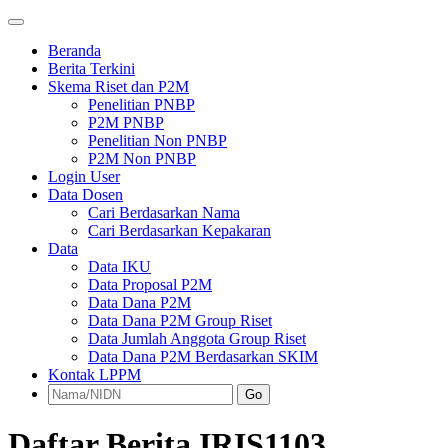
Beranda
Berita Terkini
Skema Riset dan P2M
Penelitian PNBP
P2M PNBP
Penelitian Non PNBP
P2M Non PNBP
Login User
Data Dosen
Cari Berdasarkan Nama
Cari Berdasarkan Kepakaran
Data
Data IKU
Data Proposal P2M
Data Dana P2M
Data Dana P2M Group Riset
Data Jumlah Anggota Group Riset
Data Dana P2M Berdasarkan SKIM
Kontak LPPM
Go
Daftar Berita IRIS1103