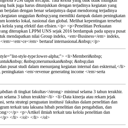
ngelola P2M dapat tercapai. Tata kelola yang baik tidak mungkin
ang baik juga harus ditunjukkan dengan terjadinya kegiatan yang
dan berjalan dengan benar selanjutnya dapat mendorong terjadinya
p;kegiatan unggulan &nbsp;yang memiliki dampak dalam peningkatan
konteks lokal, nasional dan global. Melihat kepentingan tersebut
 kelola yang efektif dan efisien.</p> <p>Penelitian Perkuatan
studi yang diterapkan LPPM UNS sejak 2016 berdampak pada upaya pusat
untuk mendapatkan nilai Group indeks, <em>Business</em> indeks,
</em><em>ce</em> bertaraf internasional.&nbsp;</p>
yle="list-style-type:lower-alpha;"> <li>Memberi&nbsp;
p;untuk&nbsp; &nbsp;merumuskan&nbsp; &nbsp;dan
 dan pusat studi dalam menunjang kegiatan internal dan eskternal,</li>
i, peningkatan <em>revenue generating income </em>serta
dian di tingkat fakultas</strong> minimal selama 3 tahun terakhir.
 selama 3 tahun terakhir</li> <li>Data kinerja atau rekam jejak
, serta strategi penguatan institusi/ fakultas dalam penelitian dan
gram terkait tata laksana hibah penelitian dan pengabdian, dan
>:</p> <p>Artikel ilmiah terkait tata kelola penelitian dan
</p> </li> </ol> </li> </ol>