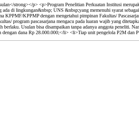
lan</strong></p> <p>Program Penelitian Perkuatan Institusi merupak
ang ada di lingkungan&nbsp; UNS &nbsp;yang memenuhi syarat sebagai be
ama KPPMF/KPPMP dengan mengetahui pimpinan Fakultas/ Pascasarja
ltas/ program pascasarjana mengacu pada luaran wajib yang ditetapkan.
h berlaku. Usulan bisa disampaikan tanpa adanya anggota peneliti. 
n dengan dana Rp 28.000.000;</li> <li>Tiap unit pengelola P2M dan Pu