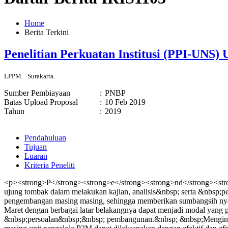
Home
Berita Terkini
Penelitian Perkuatan Institusi (PPI-UNS
LPPM
Surakarta.
Sumber Pembiayaan
:
PNBP
Batas Upload Proposal
:
10 Feb 2019
Tahun
:
2019
Pendahuluan
Tujuan
Luaran
Kriteria Peneliti
<p><strong>P</strong><strong>e</strong><strong>nd</strong><stro
ujung tombak dalam melakukan kajian, analisis&nbsp; serta &nbsp;
pengembangan masing masing, sehingga memberikan sumbangsih nyata
Maret dengan berbagai latar belakangnya dapat menjadi modal ya
&nbsp;persoalan&nbsp;&nbsp; pembangunan.&nbsp; &nbsp;Mengingat 