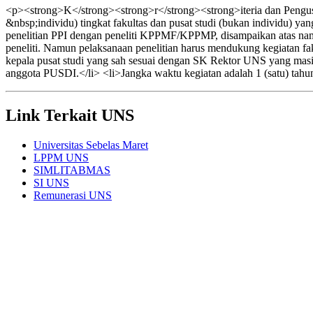
<p><strong>K</strong><strong>r</strong><strong>iteria dan Pengusu
&nbsp;individu) tingkat fakultas dan pusat studi (bukan individu) y
penelitian PPI dengan peneliti KPPMF/KPPMP, disampaikan atas n
peneliti. Namun pelaksanaan penelitian harus mendukung kegiatan faku
kepala pusat studi yang sah sesuai dengan SK Rektor UNS yang masi
anggota PUSDI.</li> <li>Jangka waktu kegiatan adalah 1 (satu) tahu
Link Terkait UNS
Universitas Sebelas Maret
LPPM UNS
SIMLITABMAS
SI UNS
Remunerasi UNS