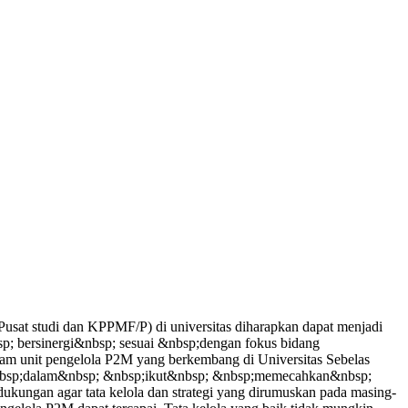
sat studi dan KPPMF/P) di universitas diharapkan dapat menjadi
p; bersinergi&nbsp; sesuai &nbsp;dengan fokus bidang
am unit pengelola P2M yang berkembang di Universitas Sebelas
 &nbsp;dalam&nbsp; &nbsp;ikut&nbsp; &nbsp;memecahkan&nbsp;
ngan agar tata kelola dan strategi yang dirumuskan pada masing-