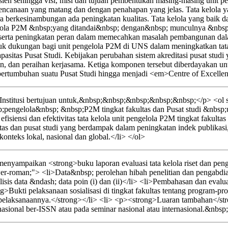
sien sehingga visi, misi dan tujuan pembentukan masing-masing unit pe
erencanaan yang matang dan dengan penahapan yang jelas. Tata kelola y
ara berkesinambungan ada peningkatan kualitas. Tata kelola yang baik 
ngelola P2M &nbsp;yang ditandai&nbsp; dengan&nbsp; munculnya &nbs
erta peningkatan peran dalam memecahkan masalah pembangunan dalam 
entuk dukungan bagi unit pengelola P2M di UNS dalam meningkatkan tata
n kapasitas Pusat Studi. Kebijakan perubahan sistem akreditasi pusat 
dian, dan peraihan kerjasama. Ketiga komponen tersebut diberdayakan 
tumbuhan suatu Pusat Studi hingga menjadi <em>Centre of Excellen
nstitusi bertujuan untuk,&nbsp;&nbsp;&nbsp;&nbsp;&nbsp;</p> <ol st
pengelola&nbsp; &nbsp;P2M tingkat fakultas dan Pusat studi &nbs
isiensi dan efektivitas tata kelola unit pengelola P2M tingkat fakultas
as dan pusat studi yang berdampak dalam peningkatan indek publikas
teks lokal, nasional dan global.</li> </ol>
yampaikan <strong>buku laporan evaluasi tata kelola riset dan pengab
wer-roman;"> <li>Data&nbsp; perolehan hibah penelitian dan pengabdian
sis data &ndash; data poin (i) dan (ii)</li> <li>Pembahasan dan evaluasi
>Bukti pelaksanaan sosialisasi di tingkat fakultas tentang program-pro
elaksanaannya.</strong></li> <li> <p><strong>Luaran tambahan</strong
nasional ber-ISSN atau pada seminar nasional atau internasional.&nbsp;