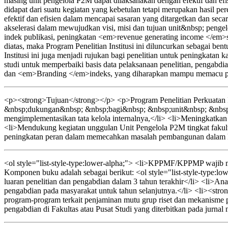
masing unit pengelola P2M dapat dilaksanakan dengan efektif dan efi
didapat dari suatu kegiatan yang kebetulan tetapi merupakan hasil p
efektif dan efisien dalam mencapai sasaran yang ditargetkan dan sec
akselerasi dalam mewujudkan visi, misi dan tujuan unit&nbsp; pe
indek publikasi, peningkatan <em>revenue generating income </em>s
diatas, maka Program Penelitian Institusi ini diluncurkan sebagai b
Institusi ini juga menjadi rujukan bagi penelitian untuk peningkata
studi untuk memperbaiki basis data pelaksanaan penelitian, pengab
dan <em>Branding </em>indeks, yang diharapkan mampu memacu per
<p><strong>Tujuan</strong></p> <p>Program Penelitian Perkuatan I
&nbsp;dukungan&nbsp; &nbsp;bagi&nbsp; &nbsp;unit&nbsp; &nbsp;
mengimplementasikan tata kelola internalnya,</li> <li>Meningkatkan ef
<li>Mendukung kegiatan unggulan Unit Pengelola P2M tingkat fakult
peningkatan peran dalam memecahkan masalah pembangunan dalam kon
<ol style="list-style-type:lower-alpha;"> <li>KPPMF/KPPMP wajib men
Komponen buku adalah sebagai berikut: <ol style="list-style-type:lo
luaran penelitian dan pengabdian dalam 3 tahun terakhir</li> <li>Anali
pengabdian pada masyarakat untuk tahun selanjutnya.</li> <li><strong
program-program terkait penjaminan mutu grup riset dan mekanisme p
pengabdian di Fakultas atau Pusat Studi yang diterbitkan pada jurnal 