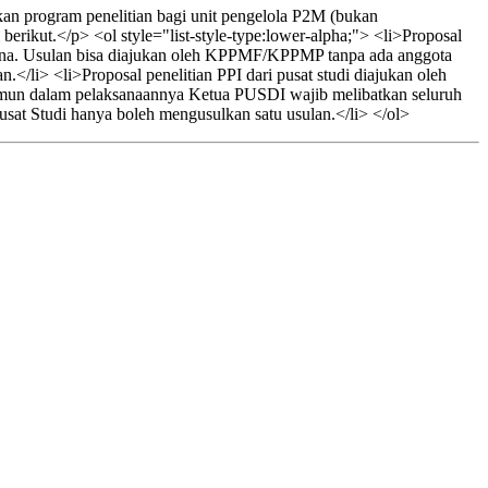
an program penelitian bagi unit pengelola P2M (bukan
rikut.</p> <ol style="list-style-type:lower-alpha;"> <li>Proposal
na. Usulan bisa diajukan oleh KPPMF/KPPMP tanpa ada anggota
</li> <li>Proposal penelitian PPI dari pusat studi diajukan oleh
Namun dalam pelaksanaannya Ketua PUSDI wajib melibatkan seluruh
sat Studi hanya boleh mengusulkan satu usulan.</li> </ol>