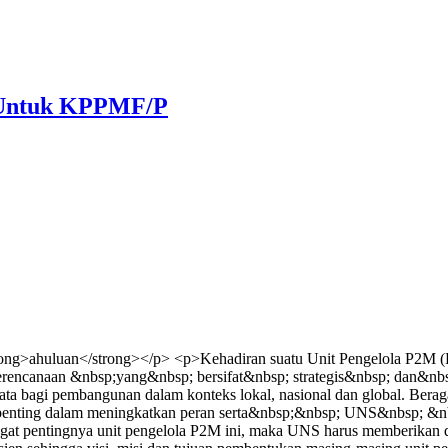
) Untuk KPPMF/P
ng>ahuluan</strong></p> <p>Kehadiran suatu Unit Pengelola P2M (Pu
perencanaan &nbsp;yang&nbsp; bersifat&nbsp; strategis&nbsp; dan&nbs
 bagi pembangunan dalam konteks lokal, nasional dan global. Berag
ng penting dalam meningkatkan peran serta&nbsp;&nbsp; UNS&nbsp;
pentingnya unit pengelola P2M ini, maka UNS harus memberikan duku