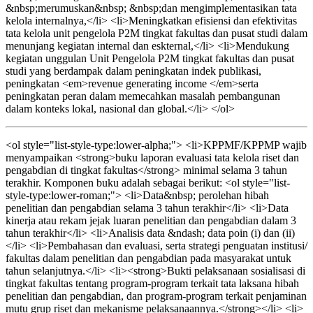
&nbsp;merumuskan&nbsp; &nbsp;dan mengimplementasikan tata
kelola internalnya,</li> <li>Meningkatkan efisiensi dan efektivitas
tata kelola unit pengelola P2M tingkat fakultas dan pusat studi dalam
menunjang kegiatan internal dan eskternal,</li> <li>Mendukung
kegiatan unggulan Unit Pengelola P2M tingkat fakultas dan pusat
studi yang berdampak dalam peningkatan indek publikasi,
peningkatan <em>revenue generating income </em>serta
peningkatan peran dalam memecahkan masalah pembangunan
dalam konteks lokal, nasional dan global.</li> </ol>
<ol style="list-style-type:lower-alpha;"> <li>KPPMF/KPPMP wajib
menyampaikan <strong>buku laporan evaluasi tata kelola riset dan
pengabdian di tingkat fakultas</strong> minimal selama 3 tahun
terakhir. Komponen buku adalah sebagai berikut: <ol style="list-
style-type:lower-roman;"> <li>Data&nbsp; perolehan hibah
penelitian dan pengabdian selama 3 tahun terakhir</li> <li>Data
kinerja atau rekam jejak luaran penelitian dan pengabdian dalam 3
tahun terakhir</li> <li>Analisis data &ndash; data poin (i) dan (ii)
</li> <li>Pembahasan dan evaluasi, serta strategi penguatan institusi/
fakultas dalam penelitian dan pengabdian pada masyarakat untuk
tahun selanjutnya.</li> <li><strong>Bukti pelaksanaan sosialisasi di
tingkat fakultas tentang program-program terkait tata laksana hibah
penelitian dan pengabdian, dan program-program terkait penjaminan
mutu grup riset dan mekanisme pelaksanaannya.</strong></li> <li>