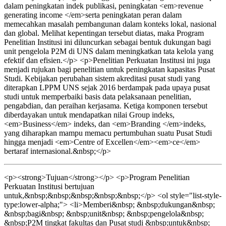
dalam peningkatan indek publikasi, peningkatan <em>revenue
generating income </em>serta peningkatan peran dalam
memecahkan masalah pembangunan dalam konteks lokal, nasional
dan global. Melihat kepentingan tersebut diatas, maka Program
Penelitian Institusi ini diluncurkan sebagai bentuk dukungan bagi
unit pengelola P2M di UNS dalam meningkatkan tata kelola yang
efektif dan efisien.</p> <p>Penelitian Perkuatan Institusi ini juga
menjadi rujukan bagi penelitian untuk peningkatan kapasitas Pusat
Studi. Kebijakan perubahan sistem akreditasi pusat studi yang
diterapkan LPPM UNS sejak 2016 berdampak pada upaya pusat
studi untuk memperbaiki basis data pelaksanaan penelitian,
pengabdian, dan peraihan kerjasama. Ketiga komponen tersebut
diberdayakan untuk mendapatkan nilai Group indeks,
<em>Business</em> indeks, dan <em>Branding </em>indeks,
yang diharapkan mampu memacu pertumbuhan suatu Pusat Studi
hingga menjadi <em>Centre of Excellen</em><em>ce</em>
bertaraf internasional.&nbsp;</p>
<p><strong>Tujuan</strong></p> <p>Program Penelitian
Perkuatan Institusi bertujuan
untuk,&nbsp;&nbsp;&nbsp;&nbsp;&nbsp;</p> <ol style="list-style-
type:lower-alpha;"> <li>Memberi&nbsp; &nbsp;dukungan&nbsp;
&nbsp;bagi&nbsp; &nbsp;unit&nbsp; &nbsp;pengelola&nbsp;
&nbsp;P2M tingkat fakultas dan Pusat studi &nbsp;untuk&nbsp;