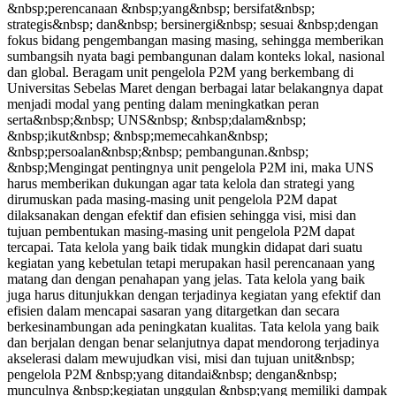
&nbsp;perencanaan &nbsp;yang&nbsp; bersifat&nbsp;
strategis&nbsp; dan&nbsp; bersinergi&nbsp; sesuai &nbsp;dengan
fokus bidang pengembangan masing masing, sehingga memberikan
sumbangsih nyata bagi pembangunan dalam konteks lokal, nasional
dan global. Beragam unit pengelola P2M yang berkembang di
Universitas Sebelas Maret dengan berbagai latar belakangnya dapat
menjadi modal yang penting dalam meningkatkan peran
serta&nbsp;&nbsp; UNS&nbsp; &nbsp;dalam&nbsp;
&nbsp;ikut&nbsp; &nbsp;memecahkan&nbsp;
&nbsp;persoalan&nbsp;&nbsp; pembangunan.&nbsp;
&nbsp;Mengingat pentingnya unit pengelola P2M ini, maka UNS
harus memberikan dukungan agar tata kelola dan strategi yang
dirumuskan pada masing-masing unit pengelola P2M dapat
dilaksanakan dengan efektif dan efisien sehingga visi, misi dan
tujuan pembentukan masing-masing unit pengelola P2M dapat
tercapai. Tata kelola yang baik tidak mungkin didapat dari suatu
kegiatan yang kebetulan tetapi merupakan hasil perencanaan yang
matang dan dengan penahapan yang jelas. Tata kelola yang baik
juga harus ditunjukkan dengan terjadinya kegiatan yang efektif dan
efisien dalam mencapai sasaran yang ditargetkan dan secara
berkesinambungan ada peningkatan kualitas. Tata kelola yang baik
dan berjalan dengan benar selanjutnya dapat mendorong terjadinya
akselerasi dalam mewujudkan visi, misi dan tujuan unit&nbsp;
pengelola P2M &nbsp;yang ditandai&nbsp; dengan&nbsp;
munculnya &nbsp;kegiatan unggulan &nbsp;yang memiliki dampak