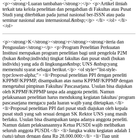
<p><strong>Luaran tambahan</strong>:</p> <p>Artikel ilmiah
terkait tata kelola penelitian dan pengabdian di Fakultas atau Pusat
Studi yang diterbitkan pada jurnal nasional ber-ISSN atau pada
seminar nasional atau internasional.&nbsp;</p> </li> </ol> </li>
</ol>
<p><strong>K</strong><strong>r</strong><strong>iteria dan
Pengusulan</strong></p> <p>Program Penelitian Perkuatan
Institusi merupakan program penelitian bagi unit pengelola P2M
(bukan &nbsp;individu) tingkat fakultas dan pusat studi (bukan
individu) yang ada di lingkungan&nbsp; UNS &nbsp;yang
memenuhi syarat sebagai berikut.</p> <ol style="list-style-
type:lower-alpha;"> <li>Proposal penelitian PPI dengan peneliti
KPPMF/KPPMP, disampaikan atas nama KPPMF/KPPMP dengan
mengetahui pimpinan Fakultas/ Pascasarjana. Usulan bisa diajukan
oleh KPPMF/KPPMP tanpa ada anggota peneliti. Namun
pelaksanaan penelitian harus mendukung kegiatan fakultas/ program
pascasarjana mengacu pada luaran wajib yang ditetapkan.</li>
<li>Proposal penelitian PPI dari pusat studi diajukan oleh kepala
pusat studi yang sah sesuai dengan SK Rektor UNS yang masih
berlaku. Usulan bisa disampaikan tanpa adanya anggota peneliti.
Namun dalam pelaksanaannya Ketua PUSDI wajib melibatkan
seluruh anggota PUSDI.</li> <li>Jangka waktu kegiatan adalah 1
(satu) tahun dengan dana Rp 28.000.000;</li> <li>Tiap unit