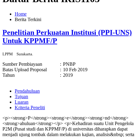
Home
Berita Terkini
Penelitian Perkuatan Institusi (PPI-UNS)
Untuk KPPMF/P
LPPM
Surakarta.
Sumber Pembiayaan
:
PNBP
Batas Upload Proposal
:
10 Feb 2019
Tahun
:
2019
Pendahuluan
Tujuan
Luaran
Kriteria Peneliti
<p><strong>P</strong><strong>e</strong><strong>nd</strong>
<strong>ahuluan</strong></p> <p>Kehadiran suatu Unit Pengelola
P2M (Pusat studi dan KPPMF/P) di universitas diharapkan dapat
menjadi ujung tombak dalam melakukan kajian, analisis&nbsp; serta