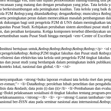
sien sehingga visi, misi dan tujuan pembentukan masing-masing unit pe
erencanaan yang matang dan dengan penahapan yang jelas. Tata kelola y
ara berkesinambungan ada peningkatan kualitas. Tata kelola yang baik 
ngelola P2M &nbsp;yang ditandai&nbsp; dengan&nbsp; munculnya &nbs
erta peningkatan peran dalam memecahkan masalah pembangunan dalam 
entuk dukungan bagi unit pengelola P2M di UNS dalam meningkatkan tata
n kapasitas Pusat Studi. Kebijakan perubahan sistem akreditasi pusat 
dian, dan peraihan kerjasama. Ketiga komponen tersebut diberdayakan 
tumbuhan suatu Pusat Studi hingga menjadi <em>Centre of Excellen
nstitusi bertujuan untuk,&nbsp;&nbsp;&nbsp;&nbsp;&nbsp;</p> <ol st
pengelola&nbsp; &nbsp;P2M tingkat fakultas dan Pusat studi &nbs
isiensi dan efektivitas tata kelola unit pengelola P2M tingkat fakultas
as dan pusat studi yang berdampak dalam peningkatan indek publikas
teks lokal, nasional dan global.</li> </ol>
yampaikan <strong>buku laporan evaluasi tata kelola riset dan pengab
wer-roman;"> <li>Data&nbsp; perolehan hibah penelitian dan pengabdian
sis data &ndash; data poin (i) dan (ii)</li> <li>Pembahasan dan evaluasi
>Bukti pelaksanaan sosialisasi di tingkat fakultas tentang program-pro
elaksanaannya.</strong></li> <li> <p><strong>Luaran tambahan</strong
nasional ber-ISSN atau pada seminar nasional atau internasional.&nbsp;