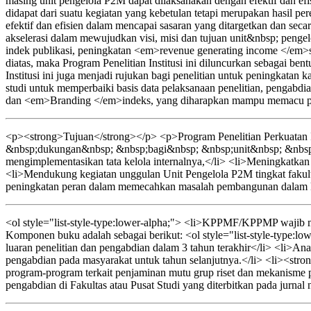
masing unit pengelola P2M dapat dilaksanakan dengan efektif dan efi
didapat dari suatu kegiatan yang kebetulan tetapi merupakan hasil p
efektif dan efisien dalam mencapai sasaran yang ditargetkan dan sec
akselerasi dalam mewujudkan visi, misi dan tujuan unit&nbsp; pe
indek publikasi, peningkatan <em>revenue generating income </em>s
diatas, maka Program Penelitian Institusi ini diluncurkan sebagai b
Institusi ini juga menjadi rujukan bagi penelitian untuk peningkata
studi untuk memperbaiki basis data pelaksanaan penelitian, pengab
dan <em>Branding </em>indeks, yang diharapkan mampu memacu per
<p><strong>Tujuan</strong></p> <p>Program Penelitian Perkuatan I
&nbsp;dukungan&nbsp; &nbsp;bagi&nbsp; &nbsp;unit&nbsp; &nbsp;
mengimplementasikan tata kelola internalnya,</li> <li>Meningkatkan ef
<li>Mendukung kegiatan unggulan Unit Pengelola P2M tingkat fakult
peningkatan peran dalam memecahkan masalah pembangunan dalam kon
<ol style="list-style-type:lower-alpha;"> <li>KPPMF/KPPMP wajib men
Komponen buku adalah sebagai berikut: <ol style="list-style-type:lo
luaran penelitian dan pengabdian dalam 3 tahun terakhir</li> <li>Anali
pengabdian pada masyarakat untuk tahun selanjutnya.</li> <li><strong
program-program terkait penjaminan mutu grup riset dan mekanisme p
pengabdian di Fakultas atau Pusat Studi yang diterbitkan pada jurnal 