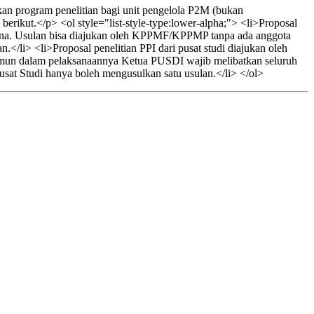
an program penelitian bagi unit pengelola P2M (bukan
rikut.</p> <ol style="list-style-type:lower-alpha;"> <li>Proposal
na. Usulan bisa diajukan oleh KPPMF/KPPMP tanpa ada anggota
</li> <li>Proposal penelitian PPI dari pusat studi diajukan oleh
Namun dalam pelaksanaannya Ketua PUSDI wajib melibatkan seluruh
sat Studi hanya boleh mengusulkan satu usulan.</li> </ol>