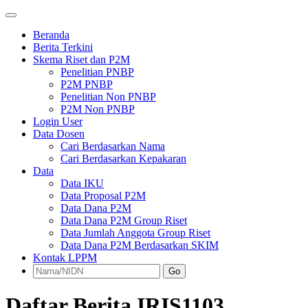
Beranda
Berita Terkini
Skema Riset dan P2M
Penelitian PNBP
P2M PNBP
Penelitian Non PNBP
P2M Non PNBP
Login User
Data Dosen
Cari Berdasarkan Nama
Cari Berdasarkan Kepakaran
Data
Data IKU
Data Proposal P2M
Data Dana P2M
Data Dana P2M Group Riset
Data Jumlah Anggota Group Riset
Data Dana P2M Berdasarkan SKIM
Kontak LPPM
Go
Daftar Berita IRIS1103