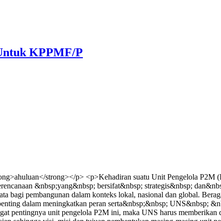
) Untuk KPPMF/P
ng>ahuluan</strong></p> <p>Kehadiran suatu Unit Pengelola P2M (Pu
perencanaan &nbsp;yang&nbsp; bersifat&nbsp; strategis&nbsp; dan&nbs
 bagi pembangunan dalam konteks lokal, nasional dan global. Berag
ng penting dalam meningkatkan peran serta&nbsp;&nbsp; UNS&nbsp;
pentingnya unit pengelola P2M ini, maka UNS harus memberikan duku