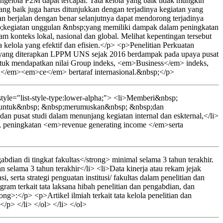
ngelola P2M dapat tercapai. Tata kelola yang baik tidak mungkin
ang baik juga harus ditunjukkan dengan terjadinya kegiatan yang
dan berjalan dengan benar selanjutnya dapat mendorong terjadinya
p;kegiatan unggulan &nbsp;yang memiliki dampak dalam peningkatan
konteks lokal, nasional dan global. Melihat kepentingan tersebut
 kelola yang efektif dan efisien.</p> <p>Penelitian Perkuatan
studi yang diterapkan LPPM UNS sejak 2016 berdampak pada upaya pusat
untuk mendapatkan nilai Group indeks, <em>Business</em> indeks,
</em><em>ce</em> bertaraf internasional.&nbsp;</p>
yle="list-style-type:lower-alpha;"> <li>Memberi&nbsp;
p;untuk&nbsp; &nbsp;merumuskan&nbsp; &nbsp;dan
 dan pusat studi dalam menunjang kegiatan internal dan eskternal,</li>
i, peningkatan <em>revenue generating income </em>serta
dian di tingkat fakultas</strong> minimal selama 3 tahun terakhir.
 selama 3 tahun terakhir</li> <li>Data kinerja atau rekam jejak
, serta strategi penguatan institusi/ fakultas dalam penelitian dan
gram terkait tata laksana hibah penelitian dan pengabdian, dan
>:</p> <p>Artikel ilmiah terkait tata kelola penelitian dan
</p> </li> </ol> </li> </ol>