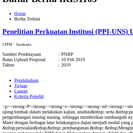
Home
Berita Terkini
Penelitian Perkuatan Institusi (PPI-UNS
LPPM
Surakarta.
Sumber Pembiayaan
:
PNBP
Batas Upload Proposal
:
10 Feb 2019
Tahun
:
2019
Pendahuluan
Tujuan
Luaran
Kriteria Peneliti
<p><strong>P</strong><strong>e</strong><strong>nd</strong><stro
ujung tombak dalam melakukan kajian, analisis&nbsp; serta &nbsp;
pengembangan masing masing, sehingga memberikan sumbangsih nyata
Maret dengan berbagai latar belakangnya dapat menjadi modal ya
&nbsp;persoalan&nbsp;&nbsp; pembangunan.&nbsp; &nbsp;Mengingat 