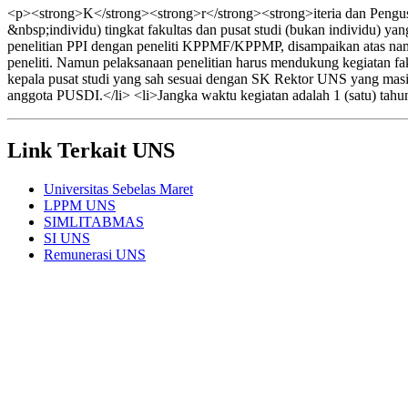
<p><strong>K</strong><strong>r</strong><strong>iteria dan Pengusu
&nbsp;individu) tingkat fakultas dan pusat studi (bukan individu) y
penelitian PPI dengan peneliti KPPMF/KPPMP, disampaikan atas n
peneliti. Namun pelaksanaan penelitian harus mendukung kegiatan faku
kepala pusat studi yang sah sesuai dengan SK Rektor UNS yang masi
anggota PUSDI.</li> <li>Jangka waktu kegiatan adalah 1 (satu) tahu
Link Terkait UNS
Universitas Sebelas Maret
LPPM UNS
SIMLITABMAS
SI UNS
Remunerasi UNS