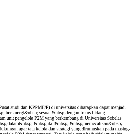
sat studi dan KPPMF/P) di universitas diharapkan dapat menjadi
p; bersinergi&nbsp; sesuai &nbsp;dengan fokus bidang
am unit pengelola P2M yang berkembang di Universitas Sebelas
 &nbsp;dalam&nbsp; &nbsp;ikut&nbsp; &nbsp;memecahkan&nbsp;
ngan agar tata kelola dan strategi yang dirumuskan pada masing-