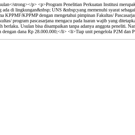
lan</strong></p> <p>Program Penelitian Perkuatan Institusi merupak
ang ada di lingkungan&nbsp; UNS &nbsp;yang memenuhi syarat sebagai be
ama KPPMF/KPPMP dengan mengetahui pimpinan Fakultas/ Pascasarja
ltas/ program pascasarjana mengacu pada luaran wajib yang ditetapkan.
h berlaku. Usulan bisa disampaikan tanpa adanya anggota peneliti. 
n dengan dana Rp 28.000.000;</li> <li>Tiap unit pengelola P2M dan Pu