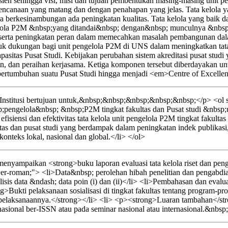
sien sehingga visi, misi dan tujuan pembentukan masing-masing unit pe
erencanaan yang matang dan dengan penahapan yang jelas. Tata kelola y
ara berkesinambungan ada peningkatan kualitas. Tata kelola yang baik 
ngelola P2M &nbsp;yang ditandai&nbsp; dengan&nbsp; munculnya &nbs
erta peningkatan peran dalam memecahkan masalah pembangunan dalam 
entuk dukungan bagi unit pengelola P2M di UNS dalam meningkatkan tata
n kapasitas Pusat Studi. Kebijakan perubahan sistem akreditasi pusat 
dian, dan peraihan kerjasama. Ketiga komponen tersebut diberdayakan 
tumbuhan suatu Pusat Studi hingga menjadi <em>Centre of Excellen
nstitusi bertujuan untuk,&nbsp;&nbsp;&nbsp;&nbsp;&nbsp;</p> <ol st
pengelola&nbsp; &nbsp;P2M tingkat fakultas dan Pusat studi &nbs
isiensi dan efektivitas tata kelola unit pengelola P2M tingkat fakultas
as dan pusat studi yang berdampak dalam peningkatan indek publikas
teks lokal, nasional dan global.</li> </ol>
yampaikan <strong>buku laporan evaluasi tata kelola riset dan pengab
wer-roman;"> <li>Data&nbsp; perolehan hibah penelitian dan pengabdian
sis data &ndash; data poin (i) dan (ii)</li> <li>Pembahasan dan evaluasi
>Bukti pelaksanaan sosialisasi di tingkat fakultas tentang program-pro
elaksanaannya.</strong></li> <li> <p><strong>Luaran tambahan</strong
nasional ber-ISSN atau pada seminar nasional atau internasional.&nbsp;