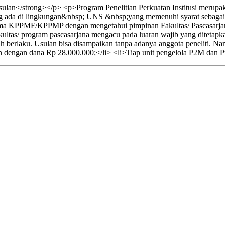
lan</strong></p> <p>Program Penelitian Perkuatan Institusi merupak
ang ada di lingkungan&nbsp; UNS &nbsp;yang memenuhi syarat sebagai be
ama KPPMF/KPPMP dengan mengetahui pimpinan Fakultas/ Pascasarja
ltas/ program pascasarjana mengacu pada luaran wajib yang ditetapkan.
h berlaku. Usulan bisa disampaikan tanpa adanya anggota peneliti. 
n dengan dana Rp 28.000.000;</li> <li>Tiap unit pengelola P2M dan Pu