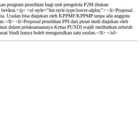
an program penelitian bagi unit pengelola P2M (bukan
rikut.</p> <ol style="list-style-type:lower-alpha;"> <li>Proposal
na. Usulan bisa diajukan oleh KPPMF/KPPMP tanpa ada anggota
</li> <li>Proposal penelitian PPI dari pusat studi diajukan oleh
Namun dalam pelaksanaannya Ketua PUSDI wajib melibatkan seluruh
sat Studi hanya boleh mengusulkan satu usulan.</li> </ol>