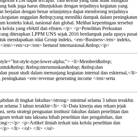
ngelola P2M dapat tercapai. Tata kelola yang baik tidak mungkin
ang baik juga harus ditunjukkan dengan terjadinya kegiatan yang
dan berjalan dengan benar selanjutnya dapat mendorong terjadinya
p;kegiatan unggulan &nbsp;yang memiliki dampak dalam peningkatan
konteks lokal, nasional dan global. Melihat kepentingan tersebut
 kelola yang efektif dan efisien.</p> <p>Penelitian Perkuatan
studi yang diterapkan LPPM UNS sejak 2016 berdampak pada upaya pusat
untuk mendapatkan nilai Group indeks, <em>Business</em> indeks,
</em><em>ce</em> bertaraf internasional.&nbsp;</p>
yle="list-style-type:lower-alpha;"> <li>Memberi&nbsp;
p;untuk&nbsp; &nbsp;merumuskan&nbsp; &nbsp;dan
 dan pusat studi dalam menunjang kegiatan internal dan eskternal,</li>
i, peningkatan <em>revenue generating income </em>serta
dian di tingkat fakultas</strong> minimal selama 3 tahun terakhir.
 selama 3 tahun terakhir</li> <li>Data kinerja atau rekam jejak
, serta strategi penguatan institusi/ fakultas dalam penelitian dan
gram terkait tata laksana hibah penelitian dan pengabdian, dan
>:</p> <p>Artikel ilmiah terkait tata kelola penelitian dan
</p> </li> </ol> </li> </ol>