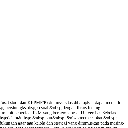
sat studi dan KPPMF/P) di universitas diharapkan dapat menjadi
p; bersinergi&nbsp; sesuai &nbsp;dengan fokus bidang
am unit pengelola P2M yang berkembang di Universitas Sebelas
 &nbsp;dalam&nbsp; &nbsp;ikut&nbsp; &nbsp;memecahkan&nbsp;
ngan agar tata kelola dan strategi yang dirumuskan pada masing-