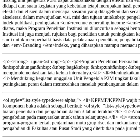
masing unit pengelola P2M dapat dilaksanakan dengan efektif dan efi
didapat dari suatu kegiatan yang kebetulan tetapi merupakan hasil p
efektif dan efisien dalam mencapai sasaran yang ditargetkan dan sec
akselerasi dalam mewujudkan visi, misi dan tujuan unit&nbsp; pe
indek publikasi, peningkatan <em>revenue generating income </em>s
diatas, maka Program Penelitian Institusi ini diluncurkan sebagai b
Institusi ini juga menjadi rujukan bagi penelitian untuk peningkata
studi untuk memperbaiki basis data pelaksanaan penelitian, pengab
dan <em>Branding </em>indeks, yang diharapkan mampu memacu per
<p><strong>Tujuan</strong></p> <p>Program Penelitian Perkuatan I
&nbsp;dukungan&nbsp; &nbsp;bagi&nbsp; &nbsp;unit&nbsp; &nbsp;
mengimplementasikan tata kelola internalnya,</li> <li>Meningkatkan ef
<li>Mendukung kegiatan unggulan Unit Pengelola P2M tingkat fakult
peningkatan peran dalam memecahkan masalah pembangunan dalam kon
<ol style="list-style-type:lower-alpha;"> <li>KPPMF/KPPMP wajib men
Komponen buku adalah sebagai berikut: <ol style="list-style-type:lo
luaran penelitian dan pengabdian dalam 3 tahun terakhir</li> <li>Anali
pengabdian pada masyarakat untuk tahun selanjutnya.</li> <li><strong
program-program terkait penjaminan mutu grup riset dan mekanisme p
pengabdian di Fakultas atau Pusat Studi yang diterbitkan pada jurnal 