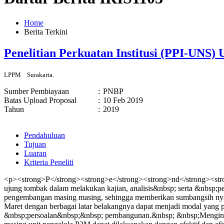
Home
Berita Terkini
Penelitian Perkuatan Institusi (PPI-UNS
LPPM
Surakarta.
Sumber Pembiayaan
:
PNBP
Batas Upload Proposal
:
10 Feb 2019
Tahun
:
2019
Pendahuluan
Tujuan
Luaran
Kriteria Peneliti
<p><strong>P</strong><strong>e</strong><strong>nd</strong><stro
ujung tombak dalam melakukan kajian, analisis&nbsp; serta &nbsp;
pengembangan masing masing, sehingga memberikan sumbangsih nyata
Maret dengan berbagai latar belakangnya dapat menjadi modal ya
&nbsp;persoalan&nbsp;&nbsp; pembangunan.&nbsp; &nbsp;Mengingat 