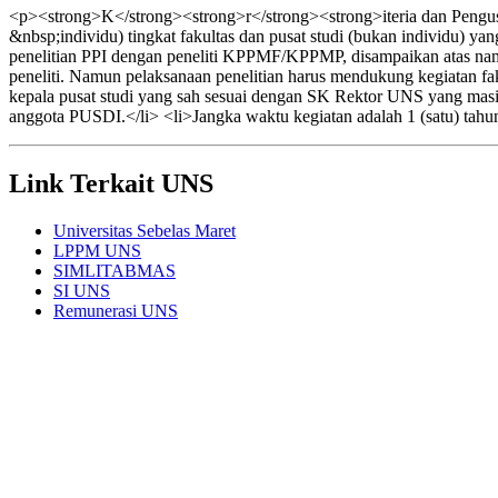
<p><strong>K</strong><strong>r</strong><strong>iteria dan Pengusu
&nbsp;individu) tingkat fakultas dan pusat studi (bukan individu) y
penelitian PPI dengan peneliti KPPMF/KPPMP, disampaikan atas n
peneliti. Namun pelaksanaan penelitian harus mendukung kegiatan faku
kepala pusat studi yang sah sesuai dengan SK Rektor UNS yang masi
anggota PUSDI.</li> <li>Jangka waktu kegiatan adalah 1 (satu) tahu
Link Terkait UNS
Universitas Sebelas Maret
LPPM UNS
SIMLITABMAS
SI UNS
Remunerasi UNS