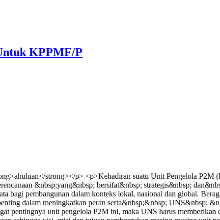
) Untuk KPPMF/P
ng>ahuluan</strong></p> <p>Kehadiran suatu Unit Pengelola P2M (Pu
perencanaan &nbsp;yang&nbsp; bersifat&nbsp; strategis&nbsp; dan&nbs
 bagi pembangunan dalam konteks lokal, nasional dan global. Berag
ng penting dalam meningkatkan peran serta&nbsp;&nbsp; UNS&nbsp;
pentingnya unit pengelola P2M ini, maka UNS harus memberikan duku