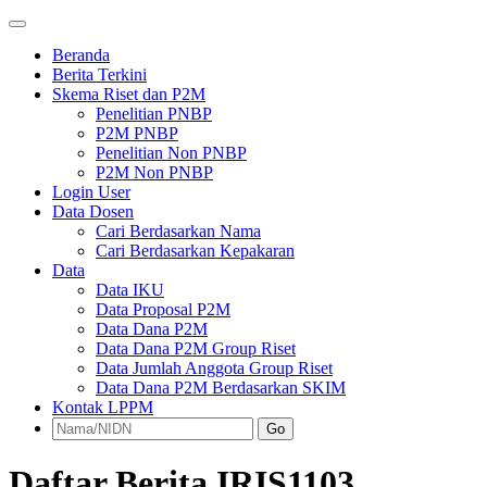
Beranda
Berita Terkini
Skema Riset dan P2M
Penelitian PNBP
P2M PNBP
Penelitian Non PNBP
P2M Non PNBP
Login User
Data Dosen
Cari Berdasarkan Nama
Cari Berdasarkan Kepakaran
Data
Data IKU
Data Proposal P2M
Data Dana P2M
Data Dana P2M Group Riset
Data Jumlah Anggota Group Riset
Data Dana P2M Berdasarkan SKIM
Kontak LPPM
Go
Daftar Berita IRIS1103