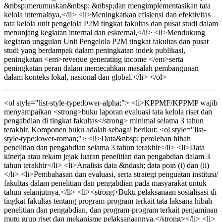
&nbsp;merumuskan&nbsp; &nbsp;dan mengimplementasikan tata
kelola internalnya,</li> <li>Meningkatkan efisiensi dan efektivitas
tata kelola unit pengelola P2M tingkat fakultas dan pusat studi dalam
menunjang kegiatan internal dan eskternal,</li> <li>Mendukung
kegiatan unggulan Unit Pengelola P2M tingkat fakultas dan pusat
studi yang berdampak dalam peningkatan indek publikasi,
peningkatan <em>revenue generating income </em>serta
peningkatan peran dalam memecahkan masalah pembangunan
dalam konteks lokal, nasional dan global.</li> </ol>
<ol style="list-style-type:lower-alpha;"> <li>KPPMF/KPPMP wajib
menyampaikan <strong>buku laporan evaluasi tata kelola riset dan
pengabdian di tingkat fakultas</strong> minimal selama 3 tahun
terakhir. Komponen buku adalah sebagai berikut: <ol style="list-
style-type:lower-roman;"> <li>Data&nbsp; perolehan hibah
penelitian dan pengabdian selama 3 tahun terakhir</li> <li>Data
kinerja atau rekam jejak luaran penelitian dan pengabdian dalam 3
tahun terakhir</li> <li>Analisis data &ndash; data poin (i) dan (ii)
</li> <li>Pembahasan dan evaluasi, serta strategi penguatan institusi/
fakultas dalam penelitian dan pengabdian pada masyarakat untuk
tahun selanjutnya.</li> <li><strong>Bukti pelaksanaan sosialisasi di
tingkat fakultas tentang program-program terkait tata laksana hibah
penelitian dan pengabdian, dan program-program terkait penjaminan
mutu grup riset dan mekanisme pelaksanaannya.</strong></li> <li>