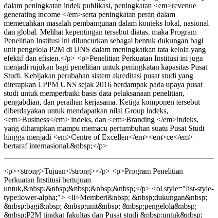
dalam peningkatan indek publikasi, peningkatan <em>revenue
generating income </em>serta peningkatan peran dalam
memecahkan masalah pembangunan dalam konteks lokal, nasional
dan global. Melihat kepentingan tersebut diatas, maka Program
Penelitian Institusi ini diluncurkan sebagai bentuk dukungan bagi
unit pengelola P2M di UNS dalam meningkatkan tata kelola yang
efektif dan efisien.</p> <p>Penelitian Perkuatan Institusi ini juga
menjadi rujukan bagi penelitian untuk peningkatan kapasitas Pusat
Studi. Kebijakan perubahan sistem akreditasi pusat studi yang
diterapkan LPPM UNS sejak 2016 berdampak pada upaya pusat
studi untuk memperbaiki basis data pelaksanaan penelitian,
pengabdian, dan peraihan kerjasama. Ketiga komponen tersebut
diberdayakan untuk mendapatkan nilai Group indeks,
<em>Business</em> indeks, dan <em>Branding </em>indeks,
yang diharapkan mampu memacu pertumbuhan suatu Pusat Studi
hingga menjadi <em>Centre of Excellen</em><em>ce</em>
bertaraf internasional.&nbsp;</p>
<p><strong>Tujuan</strong></p> <p>Program Penelitian
Perkuatan Institusi bertujuan
untuk,&nbsp;&nbsp;&nbsp;&nbsp;&nbsp;</p> <ol style="list-style-
type:lower-alpha;"> <li>Memberi&nbsp; &nbsp;dukungan&nbsp;
&nbsp;bagi&nbsp; &nbsp;unit&nbsp; &nbsp;pengelola&nbsp;
&nbsp;P2M tingkat fakultas dan Pusat studi &nbsp;untuk&nbsp;