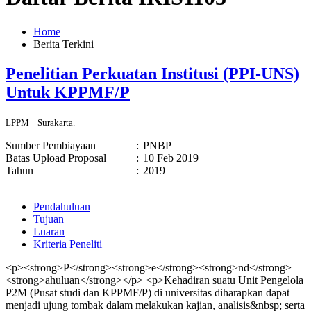
Home
Berita Terkini
Penelitian Perkuatan Institusi (PPI-UNS)
Untuk KPPMF/P
LPPM
Surakarta.
Sumber Pembiayaan
:
PNBP
Batas Upload Proposal
:
10 Feb 2019
Tahun
:
2019
Pendahuluan
Tujuan
Luaran
Kriteria Peneliti
<p><strong>P</strong><strong>e</strong><strong>nd</strong>
<strong>ahuluan</strong></p> <p>Kehadiran suatu Unit Pengelola
P2M (Pusat studi dan KPPMF/P) di universitas diharapkan dapat
menjadi ujung tombak dalam melakukan kajian, analisis&nbsp; serta