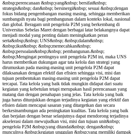
&nbsp;perencanaan &nbsp;yang&nbsp; bersifat&nbsp;
strategis&nbsp; dan&nbsp; bersinergi&nbsp; sesuai &nbsp;dengan
fokus bidang pengembangan masing masing, sehingga memberikan
sumbangsih nyata bagi pembangunan dalam konteks lokal, nasional
dan global. Beragam unit pengelola P2M yang berkembang di
Universitas Sebelas Maret dengan berbagai latar belakangnya dapat
menjadi modal yang penting dalam meningkatkan peran
serta&nbsp;&nbsp; UNS&nbsp; &nbsp;dalam&nbsp;
&nbsp;ikut&nbsp; &nbsp;memecahkan&nbsp;
&nbsp;persoalan&nbsp;&nbsp; pembangunan.&nbsp;
&nbsp;Mengingat pentingnya unit pengelola P2M ini, maka UNS
harus memberikan dukungan agar tata kelola dan strategi yang
dirumuskan pada masing-masing unit pengelola P2M dapat
dilaksanakan dengan efektif dan efisien sehingga visi, misi dan
tujuan pembentukan masing-masing unit pengelola P2M dapat
tercapai. Tata kelola yang baik tidak mungkin didapat dari suatu
kegiatan yang kebetulan tetapi merupakan hasil perencanaan yang
matang dan dengan penahapan yang jelas. Tata kelola yang baik
juga harus ditunjukkan dengan terjadinya kegiatan yang efektif dan
efisien dalam mencapai sasaran yang ditargetkan dan secara
berkesinambungan ada peningkatan kualitas. Tata kelola yang baik
dan berjalan dengan benar selanjutnya dapat mendorong terjadinya
akselerasi dalam mewujudkan visi, misi dan tujuan unit&nbsp;
pengelola P2M &nbsp;yang ditandai&nbsp; dengan&nbsp;
munculnya &nbsp;kegiatan unggulan &nbsp;yang memiliki dampak