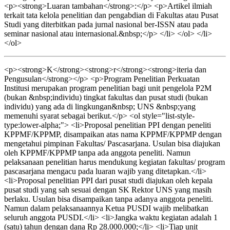
<p><strong>Luaran tambahan</strong>:</p> <p>Artikel ilmiah
terkait tata kelola penelitian dan pengabdian di Fakultas atau Pusat
Studi yang diterbitkan pada jurnal nasional ber-ISSN atau pada
seminar nasional atau internasional.&nbsp;</p> </li> </ol> </li>
</ol>
<p><strong>K</strong><strong>r</strong><strong>iteria dan
Pengusulan</strong></p> <p>Program Penelitian Perkuatan
Institusi merupakan program penelitian bagi unit pengelola P2M
(bukan &nbsp;individu) tingkat fakultas dan pusat studi (bukan
individu) yang ada di lingkungan&nbsp; UNS &nbsp;yang
memenuhi syarat sebagai berikut.</p> <ol style="list-style-
type:lower-alpha;"> <li>Proposal penelitian PPI dengan peneliti
KPPMF/KPPMP, disampaikan atas nama KPPMF/KPPMP dengan
mengetahui pimpinan Fakultas/ Pascasarjana. Usulan bisa diajukan
oleh KPPMF/KPPMP tanpa ada anggota peneliti. Namun
pelaksanaan penelitian harus mendukung kegiatan fakultas/ program
pascasarjana mengacu pada luaran wajib yang ditetapkan.</li>
<li>Proposal penelitian PPI dari pusat studi diajukan oleh kepala
pusat studi yang sah sesuai dengan SK Rektor UNS yang masih
berlaku. Usulan bisa disampaikan tanpa adanya anggota peneliti.
Namun dalam pelaksanaannya Ketua PUSDI wajib melibatkan
seluruh anggota PUSDI.</li> <li>Jangka waktu kegiatan adalah 1
(satu) tahun dengan dana Rp 28.000.000;</li> <li>Tiap unit