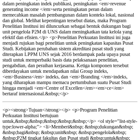
dalam peningkatan indek publikasi, peningkatan <em>revenue
generating income </em>serta peningkatan peran dalam
memecahkan masalah pembangunan dalam konteks lokal, nasional
dan global. Melihat kepentingan tersebut diatas, maka Program
Penelitian Institusi ini diluncurkan sebagai bentuk dukungan bagi
unit pengelola P2M di UNS dalam meningkatkan tata kelola yang
efektif dan efisien.</p> <p>Penelitian Perkuatan Institusi ini juga
menjadi rujukan bagi penelitian untuk peningkatan kapasitas Pusat
Studi. Kebijakan perubahan sistem akreditasi pusat studi yang
diterapkan LPPM UNS sejak 2016 berdampak pada upaya pusat
studi untuk memperbaiki basis data pelaksanaan penelitian,
pengabdian, dan peraihan kerjasama. Ketiga komponen tersebut
diberdayakan untuk mendapatkan nilai Group indeks,
<em>Business</em> indeks, dan <em>Branding </em>indeks,
yang diharapkan mampu memacu pertumbuhan suatu Pusat Studi
hingga menjadi <em>Centre of Excellen</em><em>ce</em>
bertaraf internasional.&nbsp;</p>
<p><strong>Tujuan</strong></p> <p>Program Penelitian
Perkuatan Institusi bertujuan
untuk,&nbsp;&nbsp;&nbsp;&nbsp;&nbsp;</p> <ol style="list-style-
type:lower-alpha;"> <li>Memberi&nbsp; &nbsp;dukungan&nbsp;
&nbsp;bagi&nbsp; &nbsp;unit&nbsp; &nbsp;pengelola&nbsp;
&nbsp;P2M tingkat fakultas dan Pusat studi &nbsp;untuk&nbsp;