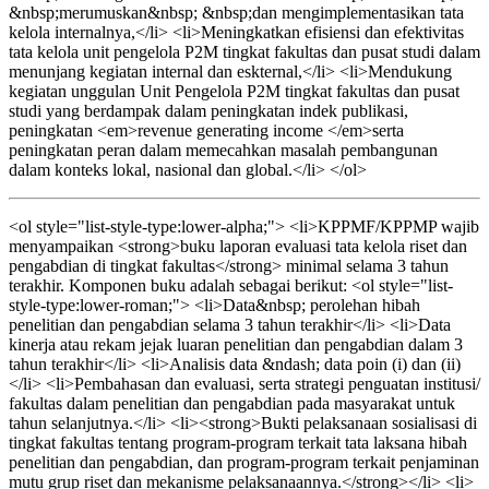
&nbsp;merumuskan&nbsp; &nbsp;dan mengimplementasikan tata
kelola internalnya,</li> <li>Meningkatkan efisiensi dan efektivitas
tata kelola unit pengelola P2M tingkat fakultas dan pusat studi dalam
menunjang kegiatan internal dan eskternal,</li> <li>Mendukung
kegiatan unggulan Unit Pengelola P2M tingkat fakultas dan pusat
studi yang berdampak dalam peningkatan indek publikasi,
peningkatan <em>revenue generating income </em>serta
peningkatan peran dalam memecahkan masalah pembangunan
dalam konteks lokal, nasional dan global.</li> </ol>
<ol style="list-style-type:lower-alpha;"> <li>KPPMF/KPPMP wajib
menyampaikan <strong>buku laporan evaluasi tata kelola riset dan
pengabdian di tingkat fakultas</strong> minimal selama 3 tahun
terakhir. Komponen buku adalah sebagai berikut: <ol style="list-
style-type:lower-roman;"> <li>Data&nbsp; perolehan hibah
penelitian dan pengabdian selama 3 tahun terakhir</li> <li>Data
kinerja atau rekam jejak luaran penelitian dan pengabdian dalam 3
tahun terakhir</li> <li>Analisis data &ndash; data poin (i) dan (ii)
</li> <li>Pembahasan dan evaluasi, serta strategi penguatan institusi/
fakultas dalam penelitian dan pengabdian pada masyarakat untuk
tahun selanjutnya.</li> <li><strong>Bukti pelaksanaan sosialisasi di
tingkat fakultas tentang program-program terkait tata laksana hibah
penelitian dan pengabdian, dan program-program terkait penjaminan
mutu grup riset dan mekanisme pelaksanaannya.</strong></li> <li>