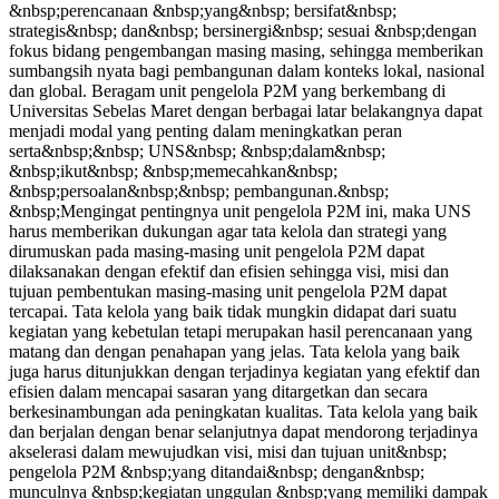
&nbsp;perencanaan &nbsp;yang&nbsp; bersifat&nbsp;
strategis&nbsp; dan&nbsp; bersinergi&nbsp; sesuai &nbsp;dengan
fokus bidang pengembangan masing masing, sehingga memberikan
sumbangsih nyata bagi pembangunan dalam konteks lokal, nasional
dan global. Beragam unit pengelola P2M yang berkembang di
Universitas Sebelas Maret dengan berbagai latar belakangnya dapat
menjadi modal yang penting dalam meningkatkan peran
serta&nbsp;&nbsp; UNS&nbsp; &nbsp;dalam&nbsp;
&nbsp;ikut&nbsp; &nbsp;memecahkan&nbsp;
&nbsp;persoalan&nbsp;&nbsp; pembangunan.&nbsp;
&nbsp;Mengingat pentingnya unit pengelola P2M ini, maka UNS
harus memberikan dukungan agar tata kelola dan strategi yang
dirumuskan pada masing-masing unit pengelola P2M dapat
dilaksanakan dengan efektif dan efisien sehingga visi, misi dan
tujuan pembentukan masing-masing unit pengelola P2M dapat
tercapai. Tata kelola yang baik tidak mungkin didapat dari suatu
kegiatan yang kebetulan tetapi merupakan hasil perencanaan yang
matang dan dengan penahapan yang jelas. Tata kelola yang baik
juga harus ditunjukkan dengan terjadinya kegiatan yang efektif dan
efisien dalam mencapai sasaran yang ditargetkan dan secara
berkesinambungan ada peningkatan kualitas. Tata kelola yang baik
dan berjalan dengan benar selanjutnya dapat mendorong terjadinya
akselerasi dalam mewujudkan visi, misi dan tujuan unit&nbsp;
pengelola P2M &nbsp;yang ditandai&nbsp; dengan&nbsp;
munculnya &nbsp;kegiatan unggulan &nbsp;yang memiliki dampak