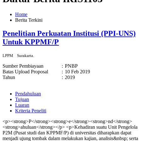
Home
Berita Terkini
Penelitian Perkuatan Institusi (PPI-UNS)
Untuk KPPMF/P
LPPM
Surakarta.
Sumber Pembiayaan
:
PNBP
Batas Upload Proposal
:
10 Feb 2019
Tahun
:
2019
Pendahuluan
Tujuan
Luaran
Kriteria Peneliti
<p><strong>P</strong><strong>e</strong><strong>nd</strong>
<strong>ahuluan</strong></p> <p>Kehadiran suatu Unit Pengelola
P2M (Pusat studi dan KPPMF/P) di universitas diharapkan dapat
menjadi ujung tombak dalam melakukan kajian, analisis&nbsp; serta