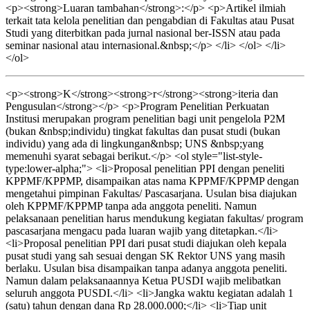
<p><strong>Luaran tambahan</strong>:</p> <p>Artikel ilmiah
terkait tata kelola penelitian dan pengabdian di Fakultas atau Pusat
Studi yang diterbitkan pada jurnal nasional ber-ISSN atau pada
seminar nasional atau internasional.&nbsp;</p> </li> </ol> </li>
</ol>
<p><strong>K</strong><strong>r</strong><strong>iteria dan
Pengusulan</strong></p> <p>Program Penelitian Perkuatan
Institusi merupakan program penelitian bagi unit pengelola P2M
(bukan &nbsp;individu) tingkat fakultas dan pusat studi (bukan
individu) yang ada di lingkungan&nbsp; UNS &nbsp;yang
memenuhi syarat sebagai berikut.</p> <ol style="list-style-
type:lower-alpha;"> <li>Proposal penelitian PPI dengan peneliti
KPPMF/KPPMP, disampaikan atas nama KPPMF/KPPMP dengan
mengetahui pimpinan Fakultas/ Pascasarjana. Usulan bisa diajukan
oleh KPPMF/KPPMP tanpa ada anggota peneliti. Namun
pelaksanaan penelitian harus mendukung kegiatan fakultas/ program
pascasarjana mengacu pada luaran wajib yang ditetapkan.</li>
<li>Proposal penelitian PPI dari pusat studi diajukan oleh kepala
pusat studi yang sah sesuai dengan SK Rektor UNS yang masih
berlaku. Usulan bisa disampaikan tanpa adanya anggota peneliti.
Namun dalam pelaksanaannya Ketua PUSDI wajib melibatkan
seluruh anggota PUSDI.</li> <li>Jangka waktu kegiatan adalah 1
(satu) tahun dengan dana Rp 28.000.000;</li> <li>Tiap unit