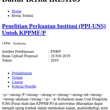
Home
Berita Terkini
Penelitian Perkuatan Institusi (PPI-UNS)
Untuk KPPMF/P
LPPM
Surakarta.
Sumber Pembiayaan
:
PNBP
Batas Upload Proposal
:
10 Feb 2019
Tahun
:
2019
Pendahuluan
Tujuan
Luaran
Kriteria Peneliti
<p><strong>P</strong><strong>e</strong><strong>nd</strong>
<strong>ahuluan</strong></p> <p>Kehadiran suatu Unit Pengelola
P2M (Pusat studi dan KPPMF/P) di universitas diharapkan dapat
menjadi ujung tombak dalam melakukan kajian, analisis&nbsp; serta