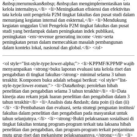
&nbsp;merumuskan&nbsp; &nbsp;dan mengimplementasikan tata
kelola internalnya,</li> <li>Meningkatkan efisiensi dan efektivitas
tata kelola unit pengelola P2M tingkat fakultas dan pusat studi dalam
menunjang kegiatan internal dan eskternal,</li> <li>Mendukung
kegiatan unggulan Unit Pengelola P2M tingkat fakultas dan pusat
studi yang berdampak dalam peningkatan indek publikasi,
peningkatan <em>revenue generating income </em>serta
peningkatan peran dalam memecahkan masalah pembangunan
dalam konteks lokal, nasional dan global.</li> </ol>
<ol style="list-style-type:lower-alpha;"> <li>KPPMF/KPPMP wajib
menyampaikan <strong>buku laporan evaluasi tata kelola riset dan
pengabdian di tingkat fakultas</strong> minimal selama 3 tahun
terakhir. Komponen buku adalah sebagai berikut: <ol style="list-
style-type:lower-roman;"> <li>Data&nbsp; perolehan hibah
penelitian dan pengabdian selama 3 tahun terakhir</li> <li>Data
kinerja atau rekam jejak luaran penelitian dan pengabdian dalam 3
tahun terakhir</li> <li>Analisis data &ndash; data poin (i) dan (ii)
</li> <li>Pembahasan dan evaluasi, serta strategi penguatan institusi/
fakultas dalam penelitian dan pengabdian pada masyarakat untuk
tahun selanjutnya.</li> <li><strong>Bukti pelaksanaan sosialisasi di
tingkat fakultas tentang program-program terkait tata laksana hibah
penelitian dan pengabdian, dan program-program terkait penjaminan
mutu grup riset dan mekanisme pelaksanaannya.</strong></li> <li>