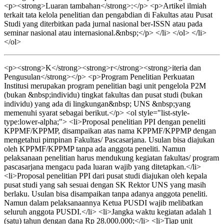
<p><strong>Luaran tambahan</strong>:</p> <p>Artikel ilmiah
terkait tata kelola penelitian dan pengabdian di Fakultas atau Pusat
Studi yang diterbitkan pada jurnal nasional ber-ISSN atau pada
seminar nasional atau internasional.&nbsp;</p> </li> </ol> </li>
</ol>
<p><strong>K</strong><strong>r</strong><strong>iteria dan
Pengusulan</strong></p> <p>Program Penelitian Perkuatan
Institusi merupakan program penelitian bagi unit pengelola P2M
(bukan &nbsp;individu) tingkat fakultas dan pusat studi (bukan
individu) yang ada di lingkungan&nbsp; UNS &nbsp;yang
memenuhi syarat sebagai berikut.</p> <ol style="list-style-
type:lower-alpha;"> <li>Proposal penelitian PPI dengan peneliti
KPPMF/KPPMP, disampaikan atas nama KPPMF/KPPMP dengan
mengetahui pimpinan Fakultas/ Pascasarjana. Usulan bisa diajukan
oleh KPPMF/KPPMP tanpa ada anggota peneliti. Namun
pelaksanaan penelitian harus mendukung kegiatan fakultas/ program
pascasarjana mengacu pada luaran wajib yang ditetapkan.</li>
<li>Proposal penelitian PPI dari pusat studi diajukan oleh kepala
pusat studi yang sah sesuai dengan SK Rektor UNS yang masih
berlaku. Usulan bisa disampaikan tanpa adanya anggota peneliti.
Namun dalam pelaksanaannya Ketua PUSDI wajib melibatkan
seluruh anggota PUSDI.</li> <li>Jangka waktu kegiatan adalah 1
(satu) tahun dengan dana Rp 28.000.000;</li> <li>Tiap unit