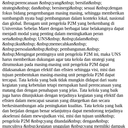
&nbsp;perencanaan &nbsp;yang&nbsp; bersifat&nbsp;
strategis&nbsp; dan&nbsp; bersinergi&nbsp; sesuai &nbsp;dengan
fokus bidang pengembangan masing masing, sehingga memberikan
sumbangsih nyata bagi pembangunan dalam konteks lokal, nasional
dan global. Beragam unit pengelola P2M yang berkembang di
Universitas Sebelas Maret dengan berbagai latar belakangnya dapat
menjadi modal yang penting dalam meningkatkan peran
serta&nbsp;&nbsp; UNS&nbsp; &nbsp;dalam&nbsp;
&nbsp;ikut&nbsp; &nbsp;memecahkan&nbsp;
&nbsp;persoalan&nbsp;&nbsp; pembangunan.&nbsp;
&nbsp;Mengingat pentingnya unit pengelola P2M ini, maka UNS
harus memberikan dukungan agar tata kelola dan strategi yang
dirumuskan pada masing-masing unit pengelola P2M dapat
dilaksanakan dengan efektif dan efisien sehingga visi, misi dan
tujuan pembentukan masing-masing unit pengelola P2M dapat
tercapai. Tata kelola yang baik tidak mungkin didapat dari suatu
kegiatan yang kebetulan tetapi merupakan hasil perencanaan yang
matang dan dengan penahapan yang jelas. Tata kelola yang baik
juga harus ditunjukkan dengan terjadinya kegiatan yang efektif dan
efisien dalam mencapai sasaran yang ditargetkan dan secara
berkesinambungan ada peningkatan kualitas. Tata kelola yang baik
dan berjalan dengan benar selanjutnya dapat mendorong terjadinya
akselerasi dalam mewujudkan visi, misi dan tujuan unit&nbsp;
pengelola P2M &nbsp;yang ditandai&nbsp; dengan&nbsp;
munculnya &nbsp;kegiatan unggulan &nbsp;yang memiliki dampak