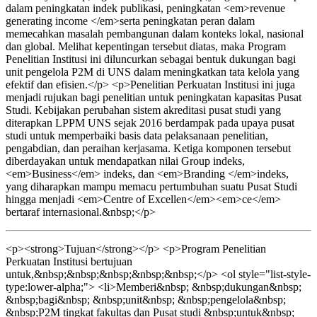
dalam peningkatan indek publikasi, peningkatan <em>revenue
generating income </em>serta peningkatan peran dalam
memecahkan masalah pembangunan dalam konteks lokal, nasional
dan global. Melihat kepentingan tersebut diatas, maka Program
Penelitian Institusi ini diluncurkan sebagai bentuk dukungan bagi
unit pengelola P2M di UNS dalam meningkatkan tata kelola yang
efektif dan efisien.</p> <p>Penelitian Perkuatan Institusi ini juga
menjadi rujukan bagi penelitian untuk peningkatan kapasitas Pusat
Studi. Kebijakan perubahan sistem akreditasi pusat studi yang
diterapkan LPPM UNS sejak 2016 berdampak pada upaya pusat
studi untuk memperbaiki basis data pelaksanaan penelitian,
pengabdian, dan peraihan kerjasama. Ketiga komponen tersebut
diberdayakan untuk mendapatkan nilai Group indeks,
<em>Business</em> indeks, dan <em>Branding </em>indeks,
yang diharapkan mampu memacu pertumbuhan suatu Pusat Studi
hingga menjadi <em>Centre of Excellen</em><em>ce</em>
bertaraf internasional.&nbsp;</p>
<p><strong>Tujuan</strong></p> <p>Program Penelitian
Perkuatan Institusi bertujuan
untuk,&nbsp;&nbsp;&nbsp;&nbsp;&nbsp;</p> <ol style="list-style-
type:lower-alpha;"> <li>Memberi&nbsp; &nbsp;dukungan&nbsp;
&nbsp;bagi&nbsp; &nbsp;unit&nbsp; &nbsp;pengelola&nbsp;
&nbsp;P2M tingkat fakultas dan Pusat studi &nbsp;untuk&nbsp;