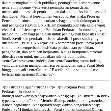
dalam peningkatan indek publikasi, peningkatan <em>revenue
generating income </em>serta peningkatan peran dalam
memecahkan masalah pembangunan dalam konteks lokal, nasional
dan global. Melihat kepentingan tersebut diatas, maka Program
Penelitian Institusi ini diluncurkan sebagai bentuk dukungan bagi
unit pengelola P2M di UNS dalam meningkatkan tata kelola yang
efektif dan efisien.</p> <p>Penelitian Perkuatan Institusi ini juga
menjadi rujukan bagi penelitian untuk peningkatan kapasitas Pusat
Studi. Kebijakan perubahan sistem akreditasi pusat studi yang
diterapkan LPPM UNS sejak 2016 berdampak pada upaya pusat
studi untuk memperbaiki basis data pelaksanaan penelitian,
pengabdian, dan peraihan kerjasama. Ketiga komponen tersebut
diberdayakan untuk mendapatkan nilai Group indeks,
<em>Business</em> indeks, dan <em>Branding </em>indeks,
yang diharapkan mampu memacu pertumbuhan suatu Pusat Studi
hingga menjadi <em>Centre of Excellen</em><em>ce</em>
bertaraf internasional.&nbsp;</p>
<p><strong>Tujuan</strong></p> <p>Program Penelitian
Perkuatan Institusi bertujuan
untuk,&nbsp;&nbsp;&nbsp;&nbsp;&nbsp;</p> <ol style="list-style-
type:lower-alpha;"> <li>Memberi&nbsp; &nbsp;dukungan&nbsp;
&nbsp;bagi&nbsp; &nbsp;unit&nbsp; &nbsp;pengelola&nbsp;
&nbsp;P2M tingkat fakultas dan Pusat studi &nbsp;untuk&nbsp;