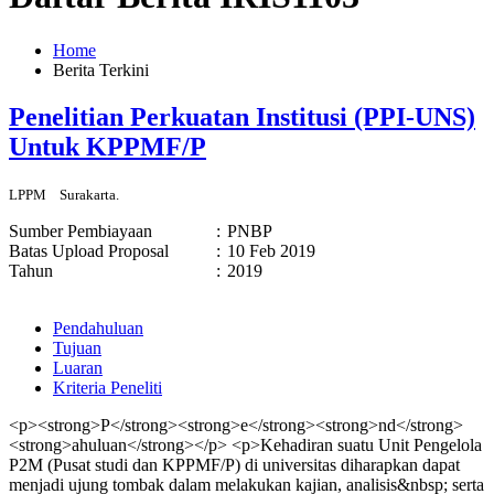
Home
Berita Terkini
Penelitian Perkuatan Institusi (PPI-UNS)
Untuk KPPMF/P
LPPM
Surakarta.
Sumber Pembiayaan
:
PNBP
Batas Upload Proposal
:
10 Feb 2019
Tahun
:
2019
Pendahuluan
Tujuan
Luaran
Kriteria Peneliti
<p><strong>P</strong><strong>e</strong><strong>nd</strong>
<strong>ahuluan</strong></p> <p>Kehadiran suatu Unit Pengelola
P2M (Pusat studi dan KPPMF/P) di universitas diharapkan dapat
menjadi ujung tombak dalam melakukan kajian, analisis&nbsp; serta