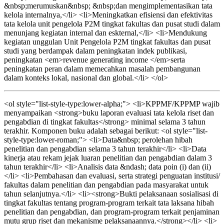
&nbsp;merumuskan&nbsp; &nbsp;dan mengimplementasikan tata
kelola internalnya,</li> <li>Meningkatkan efisiensi dan efektivitas
tata kelola unit pengelola P2M tingkat fakultas dan pusat studi dalam
menunjang kegiatan internal dan eskternal,</li> <li>Mendukung
kegiatan unggulan Unit Pengelola P2M tingkat fakultas dan pusat
studi yang berdampak dalam peningkatan indek publikasi,
peningkatan <em>revenue generating income </em>serta
peningkatan peran dalam memecahkan masalah pembangunan
dalam konteks lokal, nasional dan global.</li> </ol>
<ol style="list-style-type:lower-alpha;"> <li>KPPMF/KPPMP wajib
menyampaikan <strong>buku laporan evaluasi tata kelola riset dan
pengabdian di tingkat fakultas</strong> minimal selama 3 tahun
terakhir. Komponen buku adalah sebagai berikut: <ol style="list-
style-type:lower-roman;"> <li>Data&nbsp; perolehan hibah
penelitian dan pengabdian selama 3 tahun terakhir</li> <li>Data
kinerja atau rekam jejak luaran penelitian dan pengabdian dalam 3
tahun terakhir</li> <li>Analisis data &ndash; data poin (i) dan (ii)
</li> <li>Pembahasan dan evaluasi, serta strategi penguatan institusi/
fakultas dalam penelitian dan pengabdian pada masyarakat untuk
tahun selanjutnya.</li> <li><strong>Bukti pelaksanaan sosialisasi di
tingkat fakultas tentang program-program terkait tata laksana hibah
penelitian dan pengabdian, dan program-program terkait penjaminan
mutu grup riset dan mekanisme pelaksanaannya.</strong></li> <li>