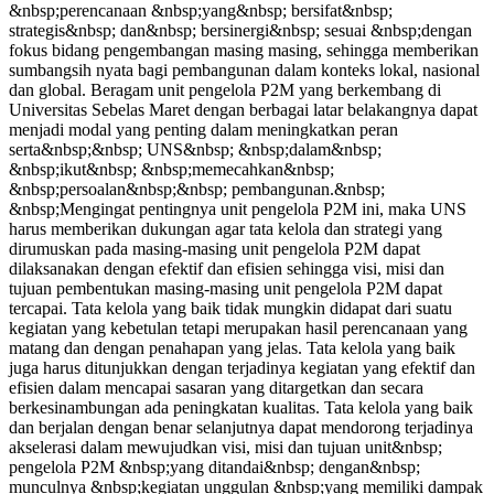
&nbsp;perencanaan &nbsp;yang&nbsp; bersifat&nbsp;
strategis&nbsp; dan&nbsp; bersinergi&nbsp; sesuai &nbsp;dengan
fokus bidang pengembangan masing masing, sehingga memberikan
sumbangsih nyata bagi pembangunan dalam konteks lokal, nasional
dan global. Beragam unit pengelola P2M yang berkembang di
Universitas Sebelas Maret dengan berbagai latar belakangnya dapat
menjadi modal yang penting dalam meningkatkan peran
serta&nbsp;&nbsp; UNS&nbsp; &nbsp;dalam&nbsp;
&nbsp;ikut&nbsp; &nbsp;memecahkan&nbsp;
&nbsp;persoalan&nbsp;&nbsp; pembangunan.&nbsp;
&nbsp;Mengingat pentingnya unit pengelola P2M ini, maka UNS
harus memberikan dukungan agar tata kelola dan strategi yang
dirumuskan pada masing-masing unit pengelola P2M dapat
dilaksanakan dengan efektif dan efisien sehingga visi, misi dan
tujuan pembentukan masing-masing unit pengelola P2M dapat
tercapai. Tata kelola yang baik tidak mungkin didapat dari suatu
kegiatan yang kebetulan tetapi merupakan hasil perencanaan yang
matang dan dengan penahapan yang jelas. Tata kelola yang baik
juga harus ditunjukkan dengan terjadinya kegiatan yang efektif dan
efisien dalam mencapai sasaran yang ditargetkan dan secara
berkesinambungan ada peningkatan kualitas. Tata kelola yang baik
dan berjalan dengan benar selanjutnya dapat mendorong terjadinya
akselerasi dalam mewujudkan visi, misi dan tujuan unit&nbsp;
pengelola P2M &nbsp;yang ditandai&nbsp; dengan&nbsp;
munculnya &nbsp;kegiatan unggulan &nbsp;yang memiliki dampak