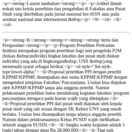
<p><strong>Luaran tambahan</strong>:</p> <p>Artikel ilmiah
terkait tata kelola penelitian dan pengabdian di Fakultas atau Pusat
Studi yang diterbitkan pada jurnal nasional ber-ISSN atau pada
seminar nasional atau internasional.&nbsp;</p> </li> </ol> </li>
</ol>
<p><strong>K</strong><strong>r</strong><strong>iteria dan
Pengusulan</strong></p> <p>Program Penelitian Perkuatan
Institusi merupakan program penelitian bagi unit pengelola P2M
(bukan &nbsp;individu) tingkat fakultas dan pusat studi (bukan
individu) yang ada di lingkungan&nbsp; UNS &nbsp;yang
memenuhi syarat sebagai berikut.</p> <ol style="list-style-
type:lower-alpha;"> <li>Proposal penelitian PPI dengan peneliti
KPPMF/KPPMP, disampaikan atas nama KPPMF/KPPMP dengan
mengetahui pimpinan Fakultas/ Pascasarjana. Usulan bisa diajukan
oleh KPPMF/KPPMP tanpa ada anggota peneliti. Namun
pelaksanaan penelitian harus mendukung kegiatan fakultas/ program
pascasarjana mengacu pada luaran wajib yang ditetapkan.</li>
<li>Proposal penelitian PPI dari pusat studi diajukan oleh kepala
pusat studi yang sah sesuai dengan SK Rektor UNS yang masih
berlaku. Usulan bisa disampaikan tanpa adanya anggota peneliti.
Namun dalam pelaksanaannya Ketua PUSDI wajib melibatkan
seluruh anggota PUSDI.</li> <li>Jangka waktu kegiatan adalah 1
(satu) tahun dengan dana Rp 28.000.000;</li> <li>Tiap unit