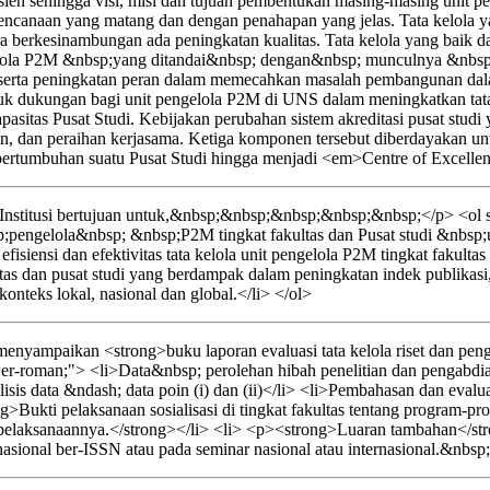
sien sehingga visi, misi dan tujuan pembentukan masing-masing unit pe
erencanaan yang matang dan dengan penahapan yang jelas. Tata kelola y
ara berkesinambungan ada peningkatan kualitas. Tata kelola yang baik 
ngelola P2M &nbsp;yang ditandai&nbsp; dengan&nbsp; munculnya &nbs
erta peningkatan peran dalam memecahkan masalah pembangunan dalam 
entuk dukungan bagi unit pengelola P2M di UNS dalam meningkatkan tata
n kapasitas Pusat Studi. Kebijakan perubahan sistem akreditasi pusat 
dian, dan peraihan kerjasama. Ketiga komponen tersebut diberdayakan 
tumbuhan suatu Pusat Studi hingga menjadi <em>Centre of Excellen
nstitusi bertujuan untuk,&nbsp;&nbsp;&nbsp;&nbsp;&nbsp;</p> <ol st
pengelola&nbsp; &nbsp;P2M tingkat fakultas dan Pusat studi &nbs
isiensi dan efektivitas tata kelola unit pengelola P2M tingkat fakultas
as dan pusat studi yang berdampak dalam peningkatan indek publikas
teks lokal, nasional dan global.</li> </ol>
yampaikan <strong>buku laporan evaluasi tata kelola riset dan pengab
wer-roman;"> <li>Data&nbsp; perolehan hibah penelitian dan pengabdian
sis data &ndash; data poin (i) dan (ii)</li> <li>Pembahasan dan evaluasi
>Bukti pelaksanaan sosialisasi di tingkat fakultas tentang program-pro
elaksanaannya.</strong></li> <li> <p><strong>Luaran tambahan</strong
nasional ber-ISSN atau pada seminar nasional atau internasional.&nbsp;