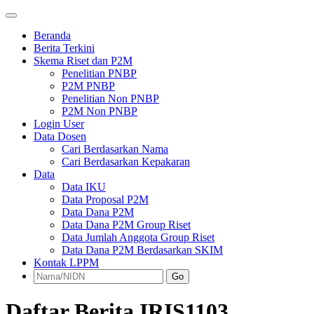
Beranda
Berita Terkini
Skema Riset dan P2M
Penelitian PNBP
P2M PNBP
Penelitian Non PNBP
P2M Non PNBP
Login User
Data Dosen
Cari Berdasarkan Nama
Cari Berdasarkan Kepakaran
Data
Data IKU
Data Proposal P2M
Data Dana P2M
Data Dana P2M Group Riset
Data Jumlah Anggota Group Riset
Data Dana P2M Berdasarkan SKIM
Kontak LPPM
Go
Daftar Berita IRIS1103