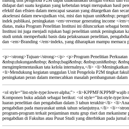
masing unit pengelola P2M dapat dilaksanakan dengan efektif dan efi
didapat dari suatu kegiatan yang kebetulan tetapi merupakan hasil p
efektif dan efisien dalam mencapai sasaran yang ditargetkan dan sec
akselerasi dalam mewujudkan visi, misi dan tujuan unit&nbsp; pe
indek publikasi, peningkatan <em>revenue generating income </em>s
diatas, maka Program Penelitian Institusi ini diluncurkan sebagai b
Institusi ini juga menjadi rujukan bagi penelitian untuk peningkata
studi untuk memperbaiki basis data pelaksanaan penelitian, pengab
dan <em>Branding </em>indeks, yang diharapkan mampu memacu per
<p><strong>Tujuan</strong></p> <p>Program Penelitian Perkuatan I
&nbsp;dukungan&nbsp; &nbsp;bagi&nbsp; &nbsp;unit&nbsp; &nbsp;
mengimplementasikan tata kelola internalnya,</li> <li>Meningkatkan ef
<li>Mendukung kegiatan unggulan Unit Pengelola P2M tingkat fakult
peningkatan peran dalam memecahkan masalah pembangunan dalam kon
<ol style="list-style-type:lower-alpha;"> <li>KPPMF/KPPMP wajib men
Komponen buku adalah sebagai berikut: <ol style="list-style-type:lo
luaran penelitian dan pengabdian dalam 3 tahun terakhir</li> <li>Anali
pengabdian pada masyarakat untuk tahun selanjutnya.</li> <li><strong
program-program terkait penjaminan mutu grup riset dan mekanisme p
pengabdian di Fakultas atau Pusat Studi yang diterbitkan pada jurnal 