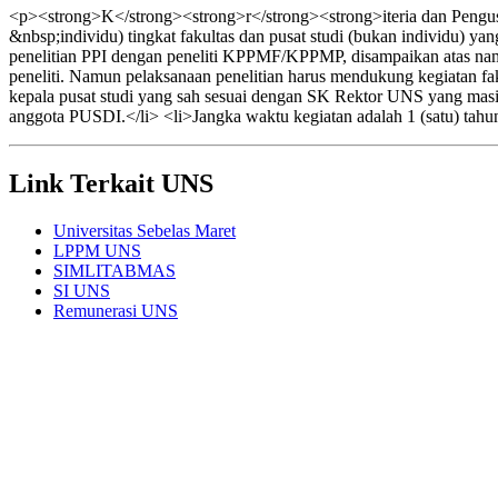
<p><strong>K</strong><strong>r</strong><strong>iteria dan Pengusu
&nbsp;individu) tingkat fakultas dan pusat studi (bukan individu) y
penelitian PPI dengan peneliti KPPMF/KPPMP, disampaikan atas n
peneliti. Namun pelaksanaan penelitian harus mendukung kegiatan faku
kepala pusat studi yang sah sesuai dengan SK Rektor UNS yang masi
anggota PUSDI.</li> <li>Jangka waktu kegiatan adalah 1 (satu) tahu
Link Terkait UNS
Universitas Sebelas Maret
LPPM UNS
SIMLITABMAS
SI UNS
Remunerasi UNS