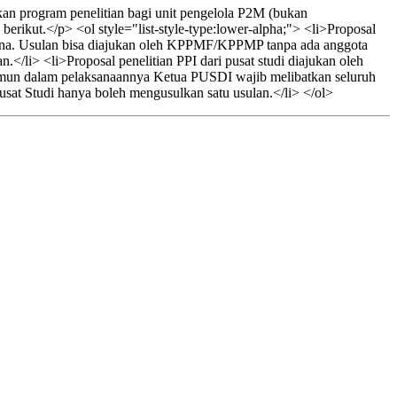
an program penelitian bagi unit pengelola P2M (bukan
rikut.</p> <ol style="list-style-type:lower-alpha;"> <li>Proposal
na. Usulan bisa diajukan oleh KPPMF/KPPMP tanpa ada anggota
</li> <li>Proposal penelitian PPI dari pusat studi diajukan oleh
Namun dalam pelaksanaannya Ketua PUSDI wajib melibatkan seluruh
sat Studi hanya boleh mengusulkan satu usulan.</li> </ol>