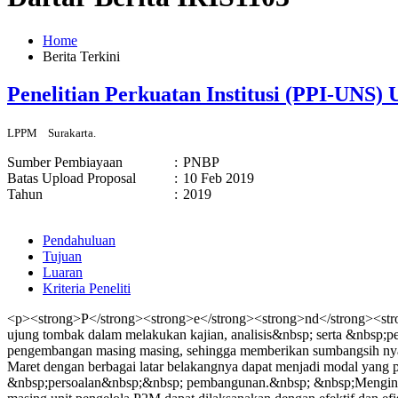
Home
Berita Terkini
Penelitian Perkuatan Institusi (PPI-UNS
LPPM
Surakarta.
Sumber Pembiayaan
:
PNBP
Batas Upload Proposal
:
10 Feb 2019
Tahun
:
2019
Pendahuluan
Tujuan
Luaran
Kriteria Peneliti
<p><strong>P</strong><strong>e</strong><strong>nd</strong><stro
ujung tombak dalam melakukan kajian, analisis&nbsp; serta &nbsp;
pengembangan masing masing, sehingga memberikan sumbangsih nyata
Maret dengan berbagai latar belakangnya dapat menjadi modal ya
&nbsp;persoalan&nbsp;&nbsp; pembangunan.&nbsp; &nbsp;Mengingat 