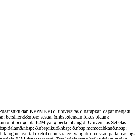
sat studi dan KPPMF/P) di universitas diharapkan dapat menjadi
p; bersinergi&nbsp; sesuai &nbsp;dengan fokus bidang
am unit pengelola P2M yang berkembang di Universitas Sebelas
 &nbsp;dalam&nbsp; &nbsp;ikut&nbsp; &nbsp;memecahkan&nbsp;
ngan agar tata kelola dan strategi yang dirumuskan pada masing-