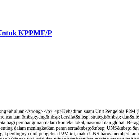
) Untuk KPPMF/P
ng>ahuluan</strong></p> <p>Kehadiran suatu Unit Pengelola P2M (Pu
perencanaan &nbsp;yang&nbsp; bersifat&nbsp; strategis&nbsp; dan&nbs
 bagi pembangunan dalam konteks lokal, nasional dan global. Berag
ng penting dalam meningkatkan peran serta&nbsp;&nbsp; UNS&nbsp;
pentingnya unit pengelola P2M ini, maka UNS harus memberikan duku