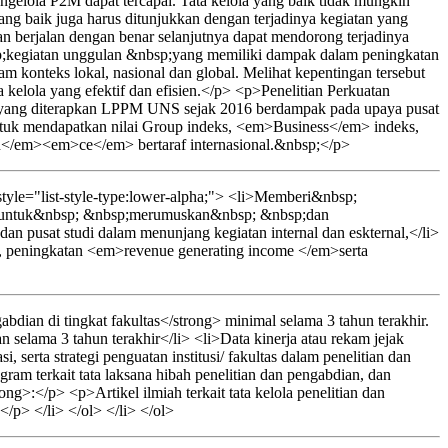
ngelola P2M dapat tercapai. Tata kelola yang baik tidak mungkin
ang baik juga harus ditunjukkan dengan terjadinya kegiatan yang
dan berjalan dengan benar selanjutnya dapat mendorong terjadinya
p;kegiatan unggulan &nbsp;yang memiliki dampak dalam peningkatan
konteks lokal, nasional dan global. Melihat kepentingan tersebut
 kelola yang efektif dan efisien.</p> <p>Penelitian Perkuatan
studi yang diterapkan LPPM UNS sejak 2016 berdampak pada upaya pusat
untuk mendapatkan nilai Group indeks, <em>Business</em> indeks,
</em><em>ce</em> bertaraf internasional.&nbsp;</p>
yle="list-style-type:lower-alpha;"> <li>Memberi&nbsp;
p;untuk&nbsp; &nbsp;merumuskan&nbsp; &nbsp;dan
 dan pusat studi dalam menunjang kegiatan internal dan eskternal,</li>
i, peningkatan <em>revenue generating income </em>serta
dian di tingkat fakultas</strong> minimal selama 3 tahun terakhir.
 selama 3 tahun terakhir</li> <li>Data kinerja atau rekam jejak
, serta strategi penguatan institusi/ fakultas dalam penelitian dan
gram terkait tata laksana hibah penelitian dan pengabdian, dan
>:</p> <p>Artikel ilmiah terkait tata kelola penelitian dan
</p> </li> </ol> </li> </ol>