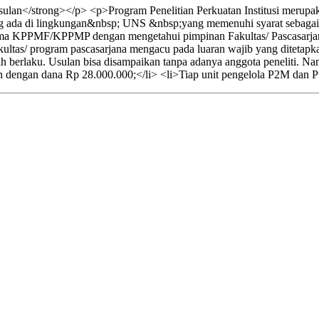
lan</strong></p> <p>Program Penelitian Perkuatan Institusi merupak
ang ada di lingkungan&nbsp; UNS &nbsp;yang memenuhi syarat sebagai be
ama KPPMF/KPPMP dengan mengetahui pimpinan Fakultas/ Pascasarja
ltas/ program pascasarjana mengacu pada luaran wajib yang ditetapkan.
h berlaku. Usulan bisa disampaikan tanpa adanya anggota peneliti. 
n dengan dana Rp 28.000.000;</li> <li>Tiap unit pengelola P2M dan Pu