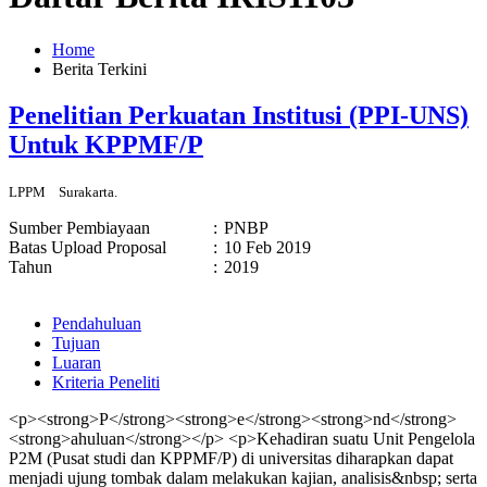
Home
Berita Terkini
Penelitian Perkuatan Institusi (PPI-UNS)
Untuk KPPMF/P
LPPM
Surakarta.
Sumber Pembiayaan
:
PNBP
Batas Upload Proposal
:
10 Feb 2019
Tahun
:
2019
Pendahuluan
Tujuan
Luaran
Kriteria Peneliti
<p><strong>P</strong><strong>e</strong><strong>nd</strong>
<strong>ahuluan</strong></p> <p>Kehadiran suatu Unit Pengelola
P2M (Pusat studi dan KPPMF/P) di universitas diharapkan dapat
menjadi ujung tombak dalam melakukan kajian, analisis&nbsp; serta