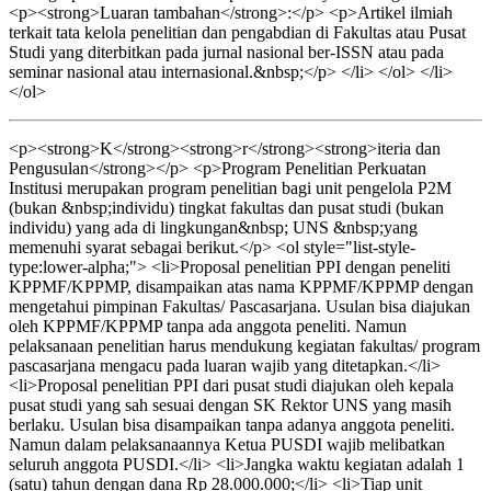
<p><strong>Luaran tambahan</strong>:</p> <p>Artikel ilmiah
terkait tata kelola penelitian dan pengabdian di Fakultas atau Pusat
Studi yang diterbitkan pada jurnal nasional ber-ISSN atau pada
seminar nasional atau internasional.&nbsp;</p> </li> </ol> </li>
</ol>
<p><strong>K</strong><strong>r</strong><strong>iteria dan
Pengusulan</strong></p> <p>Program Penelitian Perkuatan
Institusi merupakan program penelitian bagi unit pengelola P2M
(bukan &nbsp;individu) tingkat fakultas dan pusat studi (bukan
individu) yang ada di lingkungan&nbsp; UNS &nbsp;yang
memenuhi syarat sebagai berikut.</p> <ol style="list-style-
type:lower-alpha;"> <li>Proposal penelitian PPI dengan peneliti
KPPMF/KPPMP, disampaikan atas nama KPPMF/KPPMP dengan
mengetahui pimpinan Fakultas/ Pascasarjana. Usulan bisa diajukan
oleh KPPMF/KPPMP tanpa ada anggota peneliti. Namun
pelaksanaan penelitian harus mendukung kegiatan fakultas/ program
pascasarjana mengacu pada luaran wajib yang ditetapkan.</li>
<li>Proposal penelitian PPI dari pusat studi diajukan oleh kepala
pusat studi yang sah sesuai dengan SK Rektor UNS yang masih
berlaku. Usulan bisa disampaikan tanpa adanya anggota peneliti.
Namun dalam pelaksanaannya Ketua PUSDI wajib melibatkan
seluruh anggota PUSDI.</li> <li>Jangka waktu kegiatan adalah 1
(satu) tahun dengan dana Rp 28.000.000;</li> <li>Tiap unit