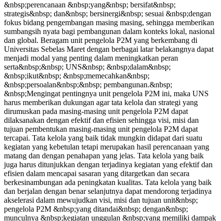
&nbsp;perencanaan &nbsp;yang&nbsp; bersifat&nbsp;
strategis&nbsp; dan&nbsp; bersinergi&nbsp; sesuai &nbsp;dengan
fokus bidang pengembangan masing masing, sehingga memberikan
sumbangsih nyata bagi pembangunan dalam konteks lokal, nasional
dan global. Beragam unit pengelola P2M yang berkembang di
Universitas Sebelas Maret dengan berbagai latar belakangnya dapat
menjadi modal yang penting dalam meningkatkan peran
serta&nbsp;&nbsp; UNS&nbsp; &nbsp;dalam&nbsp;
&nbsp;ikut&nbsp; &nbsp;memecahkan&nbsp;
&nbsp;persoalan&nbsp;&nbsp; pembangunan.&nbsp;
&nbsp;Mengingat pentingnya unit pengelola P2M ini, maka UNS
harus memberikan dukungan agar tata kelola dan strategi yang
dirumuskan pada masing-masing unit pengelola P2M dapat
dilaksanakan dengan efektif dan efisien sehingga visi, misi dan
tujuan pembentukan masing-masing unit pengelola P2M dapat
tercapai. Tata kelola yang baik tidak mungkin didapat dari suatu
kegiatan yang kebetulan tetapi merupakan hasil perencanaan yang
matang dan dengan penahapan yang jelas. Tata kelola yang baik
juga harus ditunjukkan dengan terjadinya kegiatan yang efektif dan
efisien dalam mencapai sasaran yang ditargetkan dan secara
berkesinambungan ada peningkatan kualitas. Tata kelola yang baik
dan berjalan dengan benar selanjutnya dapat mendorong terjadinya
akselerasi dalam mewujudkan visi, misi dan tujuan unit&nbsp;
pengelola P2M &nbsp;yang ditandai&nbsp; dengan&nbsp;
munculnya &nbsp;kegiatan unggulan &nbsp;yang memiliki dampak