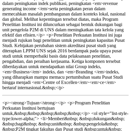
dalam peningkatan indek publikasi, peningkatan <em>revenue
generating income </em>serta peningkatan peran dalam
memecahkan masalah pembangunan dalam konteks lokal, nasional
dan global. Melihat kepentingan tersebut diatas, maka Program
Penelitian Institusi ini diluncurkan sebagai bentuk dukungan bagi
unit pengelola P2M di UNS dalam meningkatkan tata kelola yang
efektif dan efisien.</p> <p>Penelitian Perkuatan Institusi ini juga
menjadi rujukan bagi penelitian untuk peningkatan kapasitas Pusat
Studi. Kebijakan perubahan sistem akreditasi pusat studi yang
diterapkan LPPM UNS sejak 2016 berdampak pada upaya pusat
studi untuk memperbaiki basis data pelaksanaan penelitian,
pengabdian, dan peraihan kerjasama. Ketiga komponen tersebut
diberdayakan untuk mendapatkan nilai Group indeks,
<em>Business</em> indeks, dan <em>Branding </em>indeks,
yang diharapkan mampu memacu pertumbuhan suatu Pusat Studi
hingga menjadi <em>Centre of Excellen</em><em>ce</em>
bertaraf internasional.&nbsp;</p>
<p><strong>Tujuan</strong></p> <p>Program Penelitian
Perkuatan Institusi bertujuan
untuk,&nbsp;&nbsp;&nbsp;&nbsp;&nbsp;</p> <ol style="list-style-
type:lower-alpha;"> <li>Memberi&nbsp; &nbsp;dukungan&nbsp;
&nbsp;bagi&nbsp; &nbsp;unit&nbsp; &nbsp;pengelola&nbsp;
&nbsp;P2M tingkat fakultas dan Pusat studi &nbsp;untuk&nbsp;