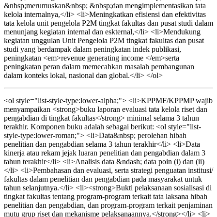
&nbsp;merumuskan&nbsp; &nbsp;dan mengimplementasikan tata
kelola internalnya,</li> <li>Meningkatkan efisiensi dan efektivitas
tata kelola unit pengelola P2M tingkat fakultas dan pusat studi dalam
menunjang kegiatan internal dan eskternal,</li> <li>Mendukung
kegiatan unggulan Unit Pengelola P2M tingkat fakultas dan pusat
studi yang berdampak dalam peningkatan indek publikasi,
peningkatan <em>revenue generating income </em>serta
peningkatan peran dalam memecahkan masalah pembangunan
dalam konteks lokal, nasional dan global.</li> </ol>
<ol style="list-style-type:lower-alpha;"> <li>KPPMF/KPPMP wajib
menyampaikan <strong>buku laporan evaluasi tata kelola riset dan
pengabdian di tingkat fakultas</strong> minimal selama 3 tahun
terakhir. Komponen buku adalah sebagai berikut: <ol style="list-
style-type:lower-roman;"> <li>Data&nbsp; perolehan hibah
penelitian dan pengabdian selama 3 tahun terakhir</li> <li>Data
kinerja atau rekam jejak luaran penelitian dan pengabdian dalam 3
tahun terakhir</li> <li>Analisis data &ndash; data poin (i) dan (ii)
</li> <li>Pembahasan dan evaluasi, serta strategi penguatan institusi/
fakultas dalam penelitian dan pengabdian pada masyarakat untuk
tahun selanjutnya.</li> <li><strong>Bukti pelaksanaan sosialisasi di
tingkat fakultas tentang program-program terkait tata laksana hibah
penelitian dan pengabdian, dan program-program terkait penjaminan
mutu grup riset dan mekanisme pelaksanaannya.</strong></li> <li>