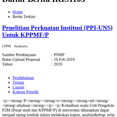
Home
Berita Terkini
Penelitian Perkuatan Institusi (PPI-UNS)
Untuk KPPMF/P
LPPM
Surakarta.
Sumber Pembiayaan
:
PNBP
Batas Upload Proposal
:
10 Feb 2019
Tahun
:
2019
Pendahuluan
Tujuan
Luaran
Kriteria Peneliti
<p><strong>P</strong><strong>e</strong><strong>nd</strong>
<strong>ahuluan</strong></p> <p>Kehadiran suatu Unit Pengelola
P2M (Pusat studi dan KPPMF/P) di universitas diharapkan dapat
menjadi ujung tombak dalam melakukan kajian, analisis&nbsp; serta