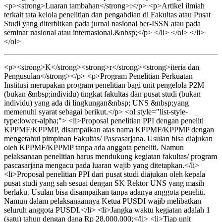
<p><strong>Luaran tambahan</strong>:</p> <p>Artikel ilmiah
terkait tata kelola penelitian dan pengabdian di Fakultas atau Pusat
Studi yang diterbitkan pada jurnal nasional ber-ISSN atau pada
seminar nasional atau internasional.&nbsp;</p> </li> </ol> </li>
</ol>
<p><strong>K</strong><strong>r</strong><strong>iteria dan
Pengusulan</strong></p> <p>Program Penelitian Perkuatan
Institusi merupakan program penelitian bagi unit pengelola P2M
(bukan &nbsp;individu) tingkat fakultas dan pusat studi (bukan
individu) yang ada di lingkungan&nbsp; UNS &nbsp;yang
memenuhi syarat sebagai berikut.</p> <ol style="list-style-
type:lower-alpha;"> <li>Proposal penelitian PPI dengan peneliti
KPPMF/KPPMP, disampaikan atas nama KPPMF/KPPMP dengan
mengetahui pimpinan Fakultas/ Pascasarjana. Usulan bisa diajukan
oleh KPPMF/KPPMP tanpa ada anggota peneliti. Namun
pelaksanaan penelitian harus mendukung kegiatan fakultas/ program
pascasarjana mengacu pada luaran wajib yang ditetapkan.</li>
<li>Proposal penelitian PPI dari pusat studi diajukan oleh kepala
pusat studi yang sah sesuai dengan SK Rektor UNS yang masih
berlaku. Usulan bisa disampaikan tanpa adanya anggota peneliti.
Namun dalam pelaksanaannya Ketua PUSDI wajib melibatkan
seluruh anggota PUSDI.</li> <li>Jangka waktu kegiatan adalah 1
(satu) tahun dengan dana Rp 28.000.000;</li> <li>Tiap unit