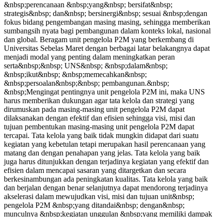
&nbsp;perencanaan &nbsp;yang&nbsp; bersifat&nbsp;
strategis&nbsp; dan&nbsp; bersinergi&nbsp; sesuai &nbsp;dengan
fokus bidang pengembangan masing masing, sehingga memberikan
sumbangsih nyata bagi pembangunan dalam konteks lokal, nasional
dan global. Beragam unit pengelola P2M yang berkembang di
Universitas Sebelas Maret dengan berbagai latar belakangnya dapat
menjadi modal yang penting dalam meningkatkan peran
serta&nbsp;&nbsp; UNS&nbsp; &nbsp;dalam&nbsp;
&nbsp;ikut&nbsp; &nbsp;memecahkan&nbsp;
&nbsp;persoalan&nbsp;&nbsp; pembangunan.&nbsp;
&nbsp;Mengingat pentingnya unit pengelola P2M ini, maka UNS
harus memberikan dukungan agar tata kelola dan strategi yang
dirumuskan pada masing-masing unit pengelola P2M dapat
dilaksanakan dengan efektif dan efisien sehingga visi, misi dan
tujuan pembentukan masing-masing unit pengelola P2M dapat
tercapai. Tata kelola yang baik tidak mungkin didapat dari suatu
kegiatan yang kebetulan tetapi merupakan hasil perencanaan yang
matang dan dengan penahapan yang jelas. Tata kelola yang baik
juga harus ditunjukkan dengan terjadinya kegiatan yang efektif dan
efisien dalam mencapai sasaran yang ditargetkan dan secara
berkesinambungan ada peningkatan kualitas. Tata kelola yang baik
dan berjalan dengan benar selanjutnya dapat mendorong terjadinya
akselerasi dalam mewujudkan visi, misi dan tujuan unit&nbsp;
pengelola P2M &nbsp;yang ditandai&nbsp; dengan&nbsp;
munculnya &nbsp;kegiatan unggulan &nbsp;yang memiliki dampak