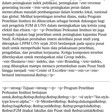
dalam peningkatan indek publikasi, peningkatan <em>revenue
generating income </em>serta peningkatan peran dalam
memecahkan masalah pembangunan dalam konteks lokal, nasional
dan global. Melihat kepentingan tersebut diatas, maka Program
Penelitian Institusi ini diluncurkan sebagai bentuk dukungan bagi
unit pengelola P2M di UNS dalam meningkatkan tata kelola yang
efektif dan efisien.</p> <p>Penelitian Perkuatan Institusi ini juga
menjadi rujukan bagi penelitian untuk peningkatan kapasitas Pusat
Studi. Kebijakan perubahan sistem akreditasi pusat studi yang
diterapkan LPPM UNS sejak 2016 berdampak pada upaya pusat
studi untuk memperbaiki basis data pelaksanaan penelitian,
pengabdian, dan peraihan kerjasama. Ketiga komponen tersebut
diberdayakan untuk mendapatkan nilai Group indeks,
<em>Business</em> indeks, dan <em>Branding </em>indeks,
yang diharapkan mampu memacu pertumbuhan suatu Pusat Studi
hingga menjadi <em>Centre of Excellen</em><em>ce</em>
bertaraf internasional.&nbsp;</p>
<p><strong>Tujuan</strong></p> <p>Program Penelitian
Perkuatan Institusi bertujuan
untuk,&nbsp;&nbsp;&nbsp;&nbsp;&nbsp;</p> <ol style="list-style-
type:lower-alpha;"> <li>Memberi&nbsp; &nbsp;dukungan&nbsp;
&nbsp;bagi&nbsp; &nbsp;unit&nbsp; &nbsp;pengelola&nbsp;
&nbsp;P2M tingkat fakultas dan Pusat studi &nbsp;untuk&nbsp;