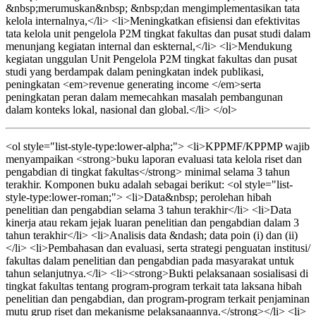
&nbsp;merumuskan&nbsp; &nbsp;dan mengimplementasikan tata
kelola internalnya,</li> <li>Meningkatkan efisiensi dan efektivitas
tata kelola unit pengelola P2M tingkat fakultas dan pusat studi dalam
menunjang kegiatan internal dan eskternal,</li> <li>Mendukung
kegiatan unggulan Unit Pengelola P2M tingkat fakultas dan pusat
studi yang berdampak dalam peningkatan indek publikasi,
peningkatan <em>revenue generating income </em>serta
peningkatan peran dalam memecahkan masalah pembangunan
dalam konteks lokal, nasional dan global.</li> </ol>
<ol style="list-style-type:lower-alpha;"> <li>KPPMF/KPPMP wajib
menyampaikan <strong>buku laporan evaluasi tata kelola riset dan
pengabdian di tingkat fakultas</strong> minimal selama 3 tahun
terakhir. Komponen buku adalah sebagai berikut: <ol style="list-
style-type:lower-roman;"> <li>Data&nbsp; perolehan hibah
penelitian dan pengabdian selama 3 tahun terakhir</li> <li>Data
kinerja atau rekam jejak luaran penelitian dan pengabdian dalam 3
tahun terakhir</li> <li>Analisis data &ndash; data poin (i) dan (ii)
</li> <li>Pembahasan dan evaluasi, serta strategi penguatan institusi/
fakultas dalam penelitian dan pengabdian pada masyarakat untuk
tahun selanjutnya.</li> <li><strong>Bukti pelaksanaan sosialisasi di
tingkat fakultas tentang program-program terkait tata laksana hibah
penelitian dan pengabdian, dan program-program terkait penjaminan
mutu grup riset dan mekanisme pelaksanaannya.</strong></li> <li>