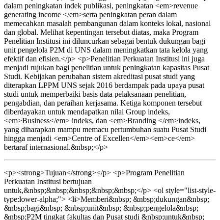
dalam peningkatan indek publikasi, peningkatan <em>revenue
generating income </em>serta peningkatan peran dalam
memecahkan masalah pembangunan dalam konteks lokal, nasional
dan global. Melihat kepentingan tersebut diatas, maka Program
Penelitian Institusi ini diluncurkan sebagai bentuk dukungan bagi
unit pengelola P2M di UNS dalam meningkatkan tata kelola yang
efektif dan efisien.</p> <p>Penelitian Perkuatan Institusi ini juga
menjadi rujukan bagi penelitian untuk peningkatan kapasitas Pusat
Studi. Kebijakan perubahan sistem akreditasi pusat studi yang
diterapkan LPPM UNS sejak 2016 berdampak pada upaya pusat
studi untuk memperbaiki basis data pelaksanaan penelitian,
pengabdian, dan peraihan kerjasama. Ketiga komponen tersebut
diberdayakan untuk mendapatkan nilai Group indeks,
<em>Business</em> indeks, dan <em>Branding </em>indeks,
yang diharapkan mampu memacu pertumbuhan suatu Pusat Studi
hingga menjadi <em>Centre of Excellen</em><em>ce</em>
bertaraf internasional.&nbsp;</p>
<p><strong>Tujuan</strong></p> <p>Program Penelitian
Perkuatan Institusi bertujuan
untuk,&nbsp;&nbsp;&nbsp;&nbsp;&nbsp;</p> <ol style="list-style-
type:lower-alpha;"> <li>Memberi&nbsp; &nbsp;dukungan&nbsp;
&nbsp;bagi&nbsp; &nbsp;unit&nbsp; &nbsp;pengelola&nbsp;
&nbsp;P2M tingkat fakultas dan Pusat studi &nbsp;untuk&nbsp;