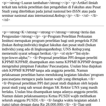
<p><strong>Luaran tambahan</strong>:</p> <p>Artikel ilmiah
terkait tata kelola penelitian dan pengabdian di Fakultas atau Pusat
Studi yang diterbitkan pada jurnal nasional ber-ISSN atau pada
seminar nasional atau internasional.&nbsp;</p> </li> </ol> </li>
</ol>
<p><strong>K</strong><strong>r</strong><strong>iteria dan
Pengusulan</strong></p> <p>Program Penelitian Perkuatan
Institusi merupakan program penelitian bagi unit pengelola P2M
(bukan &nbsp;individu) tingkat fakultas dan pusat studi (bukan
individu) yang ada di lingkungan&nbsp; UNS &nbsp;yang
memenuhi syarat sebagai berikut.</p> <ol style="list-style-
type:lower-alpha;"> <li>Proposal penelitian PPI dengan peneliti
KPPMF/KPPMP, disampaikan atas nama KPPMF/KPPMP dengan
mengetahui pimpinan Fakultas/ Pascasarjana. Usulan bisa diajukan
oleh KPPMF/KPPMP tanpa ada anggota peneliti. Namun
pelaksanaan penelitian harus mendukung kegiatan fakultas/ program
pascasarjana mengacu pada luaran wajib yang ditetapkan.</li>
<li>Proposal penelitian PPI dari pusat studi diajukan oleh kepala
pusat studi yang sah sesuai dengan SK Rektor UNS yang masih
berlaku. Usulan bisa disampaikan tanpa adanya anggota peneliti.
Namun dalam pelaksanaannya Ketua PUSDI wajib melibatkan
seluruh anggota PUSDI.</li> <li>Jangka waktu kegiatan adalah 1
(satu) tahun dengan dana Rp 28.000.000;</li> <li>Tiap unit