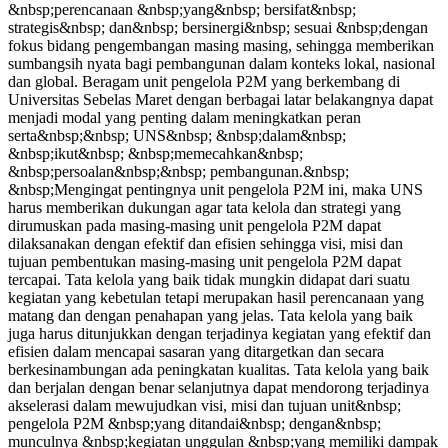
&nbsp;perencanaan &nbsp;yang&nbsp; bersifat&nbsp;
strategis&nbsp; dan&nbsp; bersinergi&nbsp; sesuai &nbsp;dengan
fokus bidang pengembangan masing masing, sehingga memberikan
sumbangsih nyata bagi pembangunan dalam konteks lokal, nasional
dan global. Beragam unit pengelola P2M yang berkembang di
Universitas Sebelas Maret dengan berbagai latar belakangnya dapat
menjadi modal yang penting dalam meningkatkan peran
serta&nbsp;&nbsp; UNS&nbsp; &nbsp;dalam&nbsp;
&nbsp;ikut&nbsp; &nbsp;memecahkan&nbsp;
&nbsp;persoalan&nbsp;&nbsp; pembangunan.&nbsp;
&nbsp;Mengingat pentingnya unit pengelola P2M ini, maka UNS
harus memberikan dukungan agar tata kelola dan strategi yang
dirumuskan pada masing-masing unit pengelola P2M dapat
dilaksanakan dengan efektif dan efisien sehingga visi, misi dan
tujuan pembentukan masing-masing unit pengelola P2M dapat
tercapai. Tata kelola yang baik tidak mungkin didapat dari suatu
kegiatan yang kebetulan tetapi merupakan hasil perencanaan yang
matang dan dengan penahapan yang jelas. Tata kelola yang baik
juga harus ditunjukkan dengan terjadinya kegiatan yang efektif dan
efisien dalam mencapai sasaran yang ditargetkan dan secara
berkesinambungan ada peningkatan kualitas. Tata kelola yang baik
dan berjalan dengan benar selanjutnya dapat mendorong terjadinya
akselerasi dalam mewujudkan visi, misi dan tujuan unit&nbsp;
pengelola P2M &nbsp;yang ditandai&nbsp; dengan&nbsp;
munculnya &nbsp;kegiatan unggulan &nbsp;yang memiliki dampak