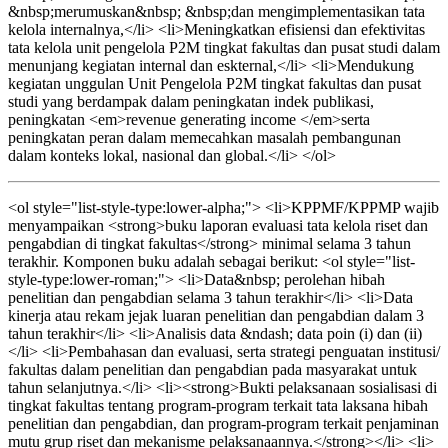
&nbsp;merumuskan&nbsp; &nbsp;dan mengimplementasikan tata
kelola internalnya,</li> <li>Meningkatkan efisiensi dan efektivitas
tata kelola unit pengelola P2M tingkat fakultas dan pusat studi dalam
menunjang kegiatan internal dan eskternal,</li> <li>Mendukung
kegiatan unggulan Unit Pengelola P2M tingkat fakultas dan pusat
studi yang berdampak dalam peningkatan indek publikasi,
peningkatan <em>revenue generating income </em>serta
peningkatan peran dalam memecahkan masalah pembangunan
dalam konteks lokal, nasional dan global.</li> </ol>
<ol style="list-style-type:lower-alpha;"> <li>KPPMF/KPPMP wajib
menyampaikan <strong>buku laporan evaluasi tata kelola riset dan
pengabdian di tingkat fakultas</strong> minimal selama 3 tahun
terakhir. Komponen buku adalah sebagai berikut: <ol style="list-
style-type:lower-roman;"> <li>Data&nbsp; perolehan hibah
penelitian dan pengabdian selama 3 tahun terakhir</li> <li>Data
kinerja atau rekam jejak luaran penelitian dan pengabdian dalam 3
tahun terakhir</li> <li>Analisis data &ndash; data poin (i) dan (ii)
</li> <li>Pembahasan dan evaluasi, serta strategi penguatan institusi/
fakultas dalam penelitian dan pengabdian pada masyarakat untuk
tahun selanjutnya.</li> <li><strong>Bukti pelaksanaan sosialisasi di
tingkat fakultas tentang program-program terkait tata laksana hibah
penelitian dan pengabdian, dan program-program terkait penjaminan
mutu grup riset dan mekanisme pelaksanaannya.</strong></li> <li>