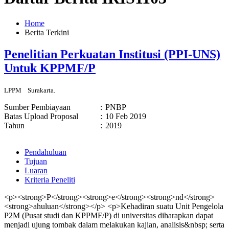
Home
Berita Terkini
Penelitian Perkuatan Institusi (PPI-UNS)
Untuk KPPMF/P
LPPM
Surakarta.
Sumber Pembiayaan
:
PNBP
Batas Upload Proposal
:
10 Feb 2019
Tahun
:
2019
Pendahuluan
Tujuan
Luaran
Kriteria Peneliti
<p><strong>P</strong><strong>e</strong><strong>nd</strong>
<strong>ahuluan</strong></p> <p>Kehadiran suatu Unit Pengelola
P2M (Pusat studi dan KPPMF/P) di universitas diharapkan dapat
menjadi ujung tombak dalam melakukan kajian, analisis&nbsp; serta