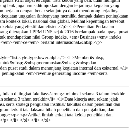
ngelola P2M dapat tercapai. Tata kelola yang baik tidak mungkin
ang baik juga harus ditunjukkan dengan terjadinya kegiatan yang
dan berjalan dengan benar selanjutnya dapat mendorong terjadinya
p;kegiatan unggulan &nbsp;yang memiliki dampak dalam peningkatan
konteks lokal, nasional dan global. Melihat kepentingan tersebut
 kelola yang efektif dan efisien.</p> <p>Penelitian Perkuatan
studi yang diterapkan LPPM UNS sejak 2016 berdampak pada upaya pusat
untuk mendapatkan nilai Group indeks, <em>Business</em> indeks,
</em><em>ce</em> bertaraf internasional.&nbsp;</p>
yle="list-style-type:lower-alpha;"> <li>Memberi&nbsp;
p;untuk&nbsp; &nbsp;merumuskan&nbsp; &nbsp;dan
 dan pusat studi dalam menunjang kegiatan internal dan eskternal,</li>
i, peningkatan <em>revenue generating income </em>serta
dian di tingkat fakultas</strong> minimal selama 3 tahun terakhir.
 selama 3 tahun terakhir</li> <li>Data kinerja atau rekam jejak
, serta strategi penguatan institusi/ fakultas dalam penelitian dan
gram terkait tata laksana hibah penelitian dan pengabdian, dan
>:</p> <p>Artikel ilmiah terkait tata kelola penelitian dan
</p> </li> </ol> </li> </ol>