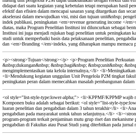
masing unit pengelola P2M dapat dilaksanakan dengan efektif dan efi
didapat dari suatu kegiatan yang kebetulan tetapi merupakan hasil p
efektif dan efisien dalam mencapai sasaran yang ditargetkan dan sec
akselerasi dalam mewujudkan visi, misi dan tujuan unit&nbsp; pe
indek publikasi, peningkatan <em>revenue generating income </em>s
diatas, maka Program Penelitian Institusi ini diluncurkan sebagai b
Institusi ini juga menjadi rujukan bagi penelitian untuk peningkata
studi untuk memperbaiki basis data pelaksanaan penelitian, pengab
dan <em>Branding </em>indeks, yang diharapkan mampu memacu per
<p><strong>Tujuan</strong></p> <p>Program Penelitian Perkuatan I
&nbsp;dukungan&nbsp; &nbsp;bagi&nbsp; &nbsp;unit&nbsp; &nbsp;
mengimplementasikan tata kelola internalnya,</li> <li>Meningkatkan ef
<li>Mendukung kegiatan unggulan Unit Pengelola P2M tingkat fakult
peningkatan peran dalam memecahkan masalah pembangunan dalam kon
<ol style="list-style-type:lower-alpha;"> <li>KPPMF/KPPMP wajib men
Komponen buku adalah sebagai berikut: <ol style="list-style-type:lo
luaran penelitian dan pengabdian dalam 3 tahun terakhir</li> <li>Anali
pengabdian pada masyarakat untuk tahun selanjutnya.</li> <li><strong
program-program terkait penjaminan mutu grup riset dan mekanisme p
pengabdian di Fakultas atau Pusat Studi yang diterbitkan pada jurnal 