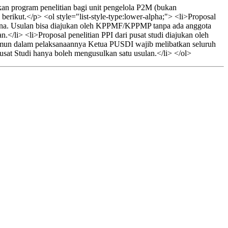
an program penelitian bagi unit pengelola P2M (bukan
rikut.</p> <ol style="list-style-type:lower-alpha;"> <li>Proposal
na. Usulan bisa diajukan oleh KPPMF/KPPMP tanpa ada anggota
</li> <li>Proposal penelitian PPI dari pusat studi diajukan oleh
Namun dalam pelaksanaannya Ketua PUSDI wajib melibatkan seluruh
sat Studi hanya boleh mengusulkan satu usulan.</li> </ol>