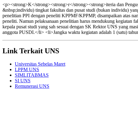
<p><strong>K</strong><strong>r</strong><strong>iteria dan Pengusu
&nbsp;individu) tingkat fakultas dan pusat studi (bukan individu) y
penelitian PPI dengan peneliti KPPMF/KPPMP, disampaikan atas n
peneliti. Namun pelaksanaan penelitian harus mendukung kegiatan faku
kepala pusat studi yang sah sesuai dengan SK Rektor UNS yang masi
anggota PUSDI.</li> <li>Jangka waktu kegiatan adalah 1 (satu) tahu
Link Terkait UNS
Universitas Sebelas Maret
LPPM UNS
SIMLITABMAS
SI UNS
Remunerasi UNS