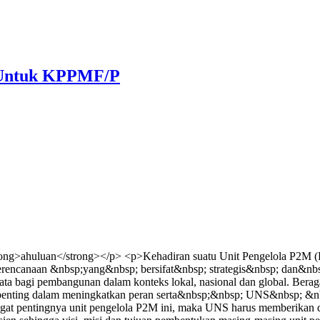
) Untuk KPPMF/P
ng>ahuluan</strong></p> <p>Kehadiran suatu Unit Pengelola P2M (Pu
perencanaan &nbsp;yang&nbsp; bersifat&nbsp; strategis&nbsp; dan&nbs
 bagi pembangunan dalam konteks lokal, nasional dan global. Berag
ng penting dalam meningkatkan peran serta&nbsp;&nbsp; UNS&nbsp;
pentingnya unit pengelola P2M ini, maka UNS harus memberikan duku