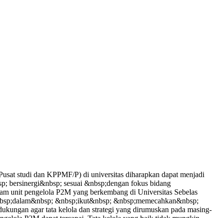
sat studi dan KPPMF/P) di universitas diharapkan dapat menjadi
p; bersinergi&nbsp; sesuai &nbsp;dengan fokus bidang
am unit pengelola P2M yang berkembang di Universitas Sebelas
 &nbsp;dalam&nbsp; &nbsp;ikut&nbsp; &nbsp;memecahkan&nbsp;
ngan agar tata kelola dan strategi yang dirumuskan pada masing-