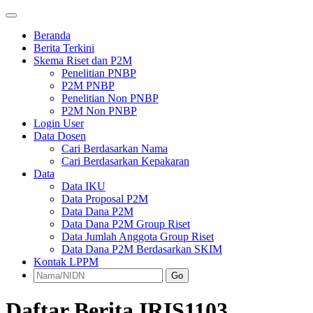
Beranda
Berita Terkini
Skema Riset dan P2M
Penelitian PNBP
P2M PNBP
Penelitian Non PNBP
P2M Non PNBP
Login User
Data Dosen
Cari Berdasarkan Nama
Cari Berdasarkan Kepakaran
Data
Data IKU
Data Proposal P2M
Data Dana P2M
Data Dana P2M Group Riset
Data Jumlah Anggota Group Riset
Data Dana P2M Berdasarkan SKIM
Kontak LPPM
Go
Daftar Berita IRIS1103