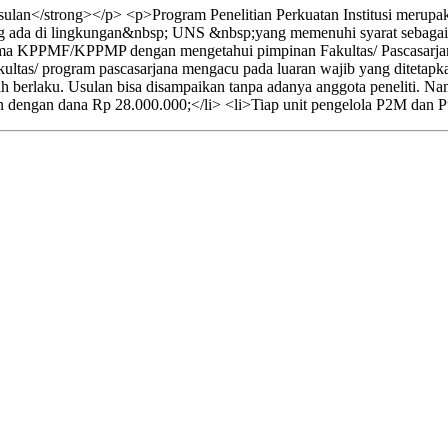
lan</strong></p> <p>Program Penelitian Perkuatan Institusi merupak
ang ada di lingkungan&nbsp; UNS &nbsp;yang memenuhi syarat sebagai be
ama KPPMF/KPPMP dengan mengetahui pimpinan Fakultas/ Pascasarja
ltas/ program pascasarjana mengacu pada luaran wajib yang ditetapkan.
h berlaku. Usulan bisa disampaikan tanpa adanya anggota peneliti. 
n dengan dana Rp 28.000.000;</li> <li>Tiap unit pengelola P2M dan Pu