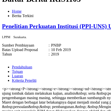
Home
Berita Terkini
Penelitian Perkuatan Institusi (PPI-UNS
LPPM
Surakarta.
Sumber Pembiayaan
:
PNBP
Batas Upload Proposal
:
10 Feb 2019
Tahun
:
2019
Pendahuluan
Tujuan
Luaran
Kriteria Peneliti
<p><strong>P</strong><strong>e</strong><strong>nd</strong><stro
ujung tombak dalam melakukan kajian, analisis&nbsp; serta &nbsp;
pengembangan masing masing, sehingga memberikan sumbangsih nyata
Maret dengan berbagai latar belakangnya dapat menjadi modal ya
&nbsp;persoalan&nbsp;&nbsp; pembangunan.&nbsp; &nbsp;Mengingat 