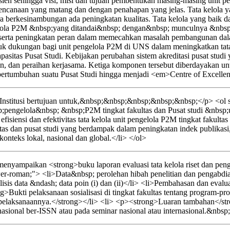
sien sehingga visi, misi dan tujuan pembentukan masing-masing unit pe
erencanaan yang matang dan dengan penahapan yang jelas. Tata kelola y
ara berkesinambungan ada peningkatan kualitas. Tata kelola yang baik 
ngelola P2M &nbsp;yang ditandai&nbsp; dengan&nbsp; munculnya &nbs
erta peningkatan peran dalam memecahkan masalah pembangunan dalam 
entuk dukungan bagi unit pengelola P2M di UNS dalam meningkatkan tata
n kapasitas Pusat Studi. Kebijakan perubahan sistem akreditasi pusat 
dian, dan peraihan kerjasama. Ketiga komponen tersebut diberdayakan 
tumbuhan suatu Pusat Studi hingga menjadi <em>Centre of Excellen
nstitusi bertujuan untuk,&nbsp;&nbsp;&nbsp;&nbsp;&nbsp;</p> <ol st
pengelola&nbsp; &nbsp;P2M tingkat fakultas dan Pusat studi &nbs
isiensi dan efektivitas tata kelola unit pengelola P2M tingkat fakultas
as dan pusat studi yang berdampak dalam peningkatan indek publikas
teks lokal, nasional dan global.</li> </ol>
yampaikan <strong>buku laporan evaluasi tata kelola riset dan pengab
wer-roman;"> <li>Data&nbsp; perolehan hibah penelitian dan pengabdian
sis data &ndash; data poin (i) dan (ii)</li> <li>Pembahasan dan evaluasi
>Bukti pelaksanaan sosialisasi di tingkat fakultas tentang program-pro
elaksanaannya.</strong></li> <li> <p><strong>Luaran tambahan</strong
nasional ber-ISSN atau pada seminar nasional atau internasional.&nbsp;