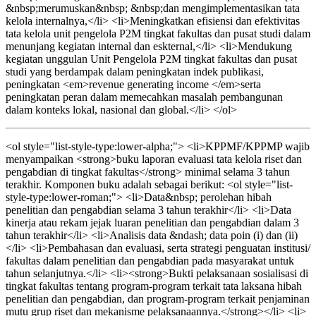
&nbsp;merumuskan&nbsp; &nbsp;dan mengimplementasikan tata
kelola internalnya,</li> <li>Meningkatkan efisiensi dan efektivitas
tata kelola unit pengelola P2M tingkat fakultas dan pusat studi dalam
menunjang kegiatan internal dan eskternal,</li> <li>Mendukung
kegiatan unggulan Unit Pengelola P2M tingkat fakultas dan pusat
studi yang berdampak dalam peningkatan indek publikasi,
peningkatan <em>revenue generating income </em>serta
peningkatan peran dalam memecahkan masalah pembangunan
dalam konteks lokal, nasional dan global.</li> </ol>
<ol style="list-style-type:lower-alpha;"> <li>KPPMF/KPPMP wajib
menyampaikan <strong>buku laporan evaluasi tata kelola riset dan
pengabdian di tingkat fakultas</strong> minimal selama 3 tahun
terakhir. Komponen buku adalah sebagai berikut: <ol style="list-
style-type:lower-roman;"> <li>Data&nbsp; perolehan hibah
penelitian dan pengabdian selama 3 tahun terakhir</li> <li>Data
kinerja atau rekam jejak luaran penelitian dan pengabdian dalam 3
tahun terakhir</li> <li>Analisis data &ndash; data poin (i) dan (ii)
</li> <li>Pembahasan dan evaluasi, serta strategi penguatan institusi/
fakultas dalam penelitian dan pengabdian pada masyarakat untuk
tahun selanjutnya.</li> <li><strong>Bukti pelaksanaan sosialisasi di
tingkat fakultas tentang program-program terkait tata laksana hibah
penelitian dan pengabdian, dan program-program terkait penjaminan
mutu grup riset dan mekanisme pelaksanaannya.</strong></li> <li>