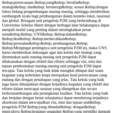
&nbsp;perencanaan &nbsp;yang&nbsp; bersifat&nbsp;
strategis&nbsp; dan&nbsp; bersinergi&nbsp; sesuai &nbsp;dengan
fokus bidang pengembangan masing masing, sehingga memberikan
sumbangsih nyata bagi pembangunan dalam konteks lokal, nasional
dan global. Beragam unit pengelola P2M yang berkembang di
Universitas Sebelas Maret dengan berbagai latar belakangnya dapat
menjadi modal yang penting dalam meningkatkan peran
serta&nbsp;&nbsp; UNS&nbsp; &nbsp;dalam&nbsp;
&nbsp;ikut&nbsp; &nbsp;memecahkan&nbsp;
&nbsp;persoalan&nbsp;&nbsp; pembangunan.&nbsp;
&nbsp;Mengingat pentingnya unit pengelola P2M ini, maka UNS
harus memberikan dukungan agar tata kelola dan strategi yang
dirumuskan pada masing-masing unit pengelola P2M dapat
dilaksanakan dengan efektif dan efisien sehingga visi, misi dan
tujuan pembentukan masing-masing unit pengelola P2M dapat
tercapai. Tata kelola yang baik tidak mungkin didapat dari suatu
kegiatan yang kebetulan tetapi merupakan hasil perencanaan yang
matang dan dengan penahapan yang jelas. Tata kelola yang baik
juga harus ditunjukkan dengan terjadinya kegiatan yang efektif dan
efisien dalam mencapai sasaran yang ditargetkan dan secara
berkesinambungan ada peningkatan kualitas. Tata kelola yang baik
dan berjalan dengan benar selanjutnya dapat mendorong terjadinya
akselerasi dalam mewujudkan visi, misi dan tujuan unit&nbsp;
pengelola P2M &nbsp;yang ditandai&nbsp; dengan&nbsp;
munculnya &nbsp;kegiatan unggulan &nbsp;yang memiliki dampak