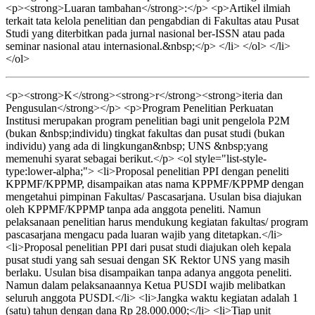
<p><strong>Luaran tambahan</strong>:</p> <p>Artikel ilmiah
terkait tata kelola penelitian dan pengabdian di Fakultas atau Pusat
Studi yang diterbitkan pada jurnal nasional ber-ISSN atau pada
seminar nasional atau internasional.&nbsp;</p> </li> </ol> </li>
</ol>
<p><strong>K</strong><strong>r</strong><strong>iteria dan
Pengusulan</strong></p> <p>Program Penelitian Perkuatan
Institusi merupakan program penelitian bagi unit pengelola P2M
(bukan &nbsp;individu) tingkat fakultas dan pusat studi (bukan
individu) yang ada di lingkungan&nbsp; UNS &nbsp;yang
memenuhi syarat sebagai berikut.</p> <ol style="list-style-
type:lower-alpha;"> <li>Proposal penelitian PPI dengan peneliti
KPPMF/KPPMP, disampaikan atas nama KPPMF/KPPMP dengan
mengetahui pimpinan Fakultas/ Pascasarjana. Usulan bisa diajukan
oleh KPPMF/KPPMP tanpa ada anggota peneliti. Namun
pelaksanaan penelitian harus mendukung kegiatan fakultas/ program
pascasarjana mengacu pada luaran wajib yang ditetapkan.</li>
<li>Proposal penelitian PPI dari pusat studi diajukan oleh kepala
pusat studi yang sah sesuai dengan SK Rektor UNS yang masih
berlaku. Usulan bisa disampaikan tanpa adanya anggota peneliti.
Namun dalam pelaksanaannya Ketua PUSDI wajib melibatkan
seluruh anggota PUSDI.</li> <li>Jangka waktu kegiatan adalah 1
(satu) tahun dengan dana Rp 28.000.000;</li> <li>Tiap unit