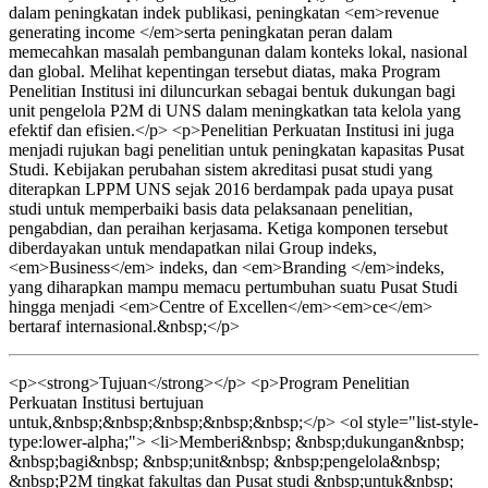
dalam peningkatan indek publikasi, peningkatan <em>revenue
generating income </em>serta peningkatan peran dalam
memecahkan masalah pembangunan dalam konteks lokal, nasional
dan global. Melihat kepentingan tersebut diatas, maka Program
Penelitian Institusi ini diluncurkan sebagai bentuk dukungan bagi
unit pengelola P2M di UNS dalam meningkatkan tata kelola yang
efektif dan efisien.</p> <p>Penelitian Perkuatan Institusi ini juga
menjadi rujukan bagi penelitian untuk peningkatan kapasitas Pusat
Studi. Kebijakan perubahan sistem akreditasi pusat studi yang
diterapkan LPPM UNS sejak 2016 berdampak pada upaya pusat
studi untuk memperbaiki basis data pelaksanaan penelitian,
pengabdian, dan peraihan kerjasama. Ketiga komponen tersebut
diberdayakan untuk mendapatkan nilai Group indeks,
<em>Business</em> indeks, dan <em>Branding </em>indeks,
yang diharapkan mampu memacu pertumbuhan suatu Pusat Studi
hingga menjadi <em>Centre of Excellen</em><em>ce</em>
bertaraf internasional.&nbsp;</p>
<p><strong>Tujuan</strong></p> <p>Program Penelitian
Perkuatan Institusi bertujuan
untuk,&nbsp;&nbsp;&nbsp;&nbsp;&nbsp;</p> <ol style="list-style-
type:lower-alpha;"> <li>Memberi&nbsp; &nbsp;dukungan&nbsp;
&nbsp;bagi&nbsp; &nbsp;unit&nbsp; &nbsp;pengelola&nbsp;
&nbsp;P2M tingkat fakultas dan Pusat studi &nbsp;untuk&nbsp;