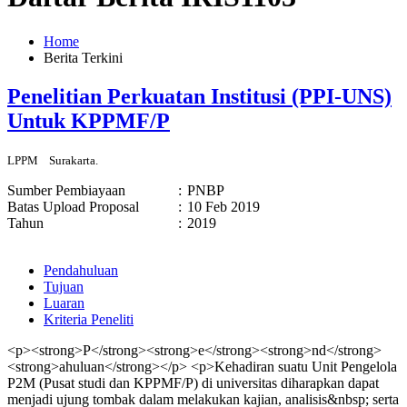
Home
Berita Terkini
Penelitian Perkuatan Institusi (PPI-UNS)
Untuk KPPMF/P
LPPM
Surakarta.
Sumber Pembiayaan
:
PNBP
Batas Upload Proposal
:
10 Feb 2019
Tahun
:
2019
Pendahuluan
Tujuan
Luaran
Kriteria Peneliti
<p><strong>P</strong><strong>e</strong><strong>nd</strong>
<strong>ahuluan</strong></p> <p>Kehadiran suatu Unit Pengelola
P2M (Pusat studi dan KPPMF/P) di universitas diharapkan dapat
menjadi ujung tombak dalam melakukan kajian, analisis&nbsp; serta