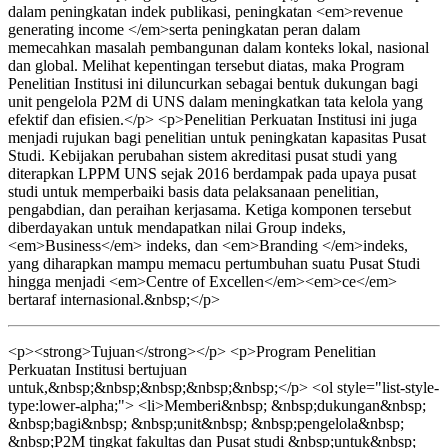
dalam peningkatan indek publikasi, peningkatan <em>revenue
generating income </em>serta peningkatan peran dalam
memecahkan masalah pembangunan dalam konteks lokal, nasional
dan global. Melihat kepentingan tersebut diatas, maka Program
Penelitian Institusi ini diluncurkan sebagai bentuk dukungan bagi
unit pengelola P2M di UNS dalam meningkatkan tata kelola yang
efektif dan efisien.</p> <p>Penelitian Perkuatan Institusi ini juga
menjadi rujukan bagi penelitian untuk peningkatan kapasitas Pusat
Studi. Kebijakan perubahan sistem akreditasi pusat studi yang
diterapkan LPPM UNS sejak 2016 berdampak pada upaya pusat
studi untuk memperbaiki basis data pelaksanaan penelitian,
pengabdian, dan peraihan kerjasama. Ketiga komponen tersebut
diberdayakan untuk mendapatkan nilai Group indeks,
<em>Business</em> indeks, dan <em>Branding </em>indeks,
yang diharapkan mampu memacu pertumbuhan suatu Pusat Studi
hingga menjadi <em>Centre of Excellen</em><em>ce</em>
bertaraf internasional.&nbsp;</p>
<p><strong>Tujuan</strong></p> <p>Program Penelitian
Perkuatan Institusi bertujuan
untuk,&nbsp;&nbsp;&nbsp;&nbsp;&nbsp;</p> <ol style="list-style-
type:lower-alpha;"> <li>Memberi&nbsp; &nbsp;dukungan&nbsp;
&nbsp;bagi&nbsp; &nbsp;unit&nbsp; &nbsp;pengelola&nbsp;
&nbsp;P2M tingkat fakultas dan Pusat studi &nbsp;untuk&nbsp;