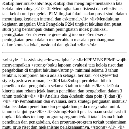
&nbsp;merumuskan&nbsp; &nbsp;dan mengimplementasikan tata
kelola internalnya,</li> <li>Meningkatkan efisiensi dan efektivitas
tata kelola unit pengelola P2M tingkat fakultas dan pusat studi dalam
menunjang kegiatan internal dan eskternal,</li> <li>Mendukung
kegiatan unggulan Unit Pengelola P2M tingkat fakultas dan pusat
studi yang berdampak dalam peningkatan indek publikasi,
peningkatan <em>revenue generating income </em>serta
peningkatan peran dalam memecahkan masalah pembangunan
dalam konteks lokal, nasional dan global.</li> </ol>
<ol style="list-style-type:lower-alpha;"> <li>KPPMF/KPPMP wajib
menyampaikan <strong>buku laporan evaluasi tata kelola riset dan
pengabdian di tingkat fakultas</strong> minimal selama 3 tahun
terakhir. Komponen buku adalah sebagai berikut: <ol style="list-
style-type:lower-roman;"> <li>Data&nbsp; perolehan hibah
penelitian dan pengabdian selama 3 tahun terakhir</li> <li>Data
kinerja atau rekam jejak luaran penelitian dan pengabdian dalam 3
tahun terakhir</li> <li>Analisis data &ndash; data poin (i) dan (ii)
</li> <li>Pembahasan dan evaluasi, serta strategi penguatan institusi/
fakultas dalam penelitian dan pengabdian pada masyarakat untuk
tahun selanjutnya.</li> <li><strong>Bukti pelaksanaan sosialisasi di
tingkat fakultas tentang program-program terkait tata laksana hibah
penelitian dan pengabdian, dan program-program terkait penjaminan
mutu grup riset dan mekanisme pelaksanaannya.</strong></li> <li>