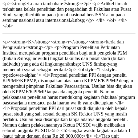
<p><strong>Luaran tambahan</strong>:</p> <p>Artikel ilmiah
terkait tata kelola penelitian dan pengabdian di Fakultas atau Pusat
Studi yang diterbitkan pada jurnal nasional ber-ISSN atau pada
seminar nasional atau internasional.&nbsp;</p> </li> </ol> </li>
</ol>
<p><strong>K</strong><strong>r</strong><strong>iteria dan
Pengusulan</strong></p> <p>Program Penelitian Perkuatan
Institusi merupakan program penelitian bagi unit pengelola P2M
(bukan &nbsp;individu) tingkat fakultas dan pusat studi (bukan
individu) yang ada di lingkungan&nbsp; UNS &nbsp;yang
memenuhi syarat sebagai berikut.</p> <ol style="list-style-
type:lower-alpha;"> <li>Proposal penelitian PPI dengan peneliti
KPPMF/KPPMP, disampaikan atas nama KPPMF/KPPMP dengan
mengetahui pimpinan Fakultas/ Pascasarjana. Usulan bisa diajukan
oleh KPPMF/KPPMP tanpa ada anggota peneliti. Namun
pelaksanaan penelitian harus mendukung kegiatan fakultas/ program
pascasarjana mengacu pada luaran wajib yang ditetapkan.</li>
<li>Proposal penelitian PPI dari pusat studi diajukan oleh kepala
pusat studi yang sah sesuai dengan SK Rektor UNS yang masih
berlaku. Usulan bisa disampaikan tanpa adanya anggota peneliti.
Namun dalam pelaksanaannya Ketua PUSDI wajib melibatkan
seluruh anggota PUSDI.</li> <li>Jangka waktu kegiatan adalah 1
(satu) tahun dengan dana Rp 28.000.000;</li> <li>Tiap unit