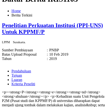
Home
Berita Terkini
Penelitian Perkuatan Institusi (PPI-UNS)
Untuk KPPMF/P
LPPM
Surakarta.
Sumber Pembiayaan
:
PNBP
Batas Upload Proposal
:
10 Feb 2019
Tahun
:
2019
Pendahuluan
Tujuan
Luaran
Kriteria Peneliti
<p><strong>P</strong><strong>e</strong><strong>nd</strong>
<strong>ahuluan</strong></p> <p>Kehadiran suatu Unit Pengelola
P2M (Pusat studi dan KPPMF/P) di universitas diharapkan dapat
menjadi ujung tombak dalam melakukan kajian, analisis&nbsp; serta