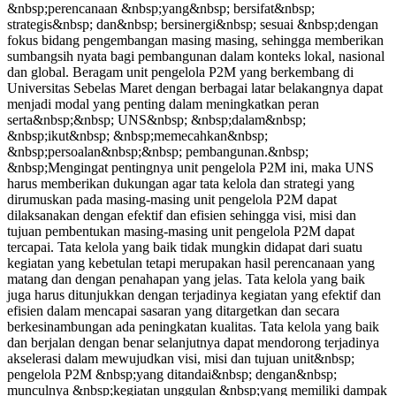
&nbsp;perencanaan &nbsp;yang&nbsp; bersifat&nbsp;
strategis&nbsp; dan&nbsp; bersinergi&nbsp; sesuai &nbsp;dengan
fokus bidang pengembangan masing masing, sehingga memberikan
sumbangsih nyata bagi pembangunan dalam konteks lokal, nasional
dan global. Beragam unit pengelola P2M yang berkembang di
Universitas Sebelas Maret dengan berbagai latar belakangnya dapat
menjadi modal yang penting dalam meningkatkan peran
serta&nbsp;&nbsp; UNS&nbsp; &nbsp;dalam&nbsp;
&nbsp;ikut&nbsp; &nbsp;memecahkan&nbsp;
&nbsp;persoalan&nbsp;&nbsp; pembangunan.&nbsp;
&nbsp;Mengingat pentingnya unit pengelola P2M ini, maka UNS
harus memberikan dukungan agar tata kelola dan strategi yang
dirumuskan pada masing-masing unit pengelola P2M dapat
dilaksanakan dengan efektif dan efisien sehingga visi, misi dan
tujuan pembentukan masing-masing unit pengelola P2M dapat
tercapai. Tata kelola yang baik tidak mungkin didapat dari suatu
kegiatan yang kebetulan tetapi merupakan hasil perencanaan yang
matang dan dengan penahapan yang jelas. Tata kelola yang baik
juga harus ditunjukkan dengan terjadinya kegiatan yang efektif dan
efisien dalam mencapai sasaran yang ditargetkan dan secara
berkesinambungan ada peningkatan kualitas. Tata kelola yang baik
dan berjalan dengan benar selanjutnya dapat mendorong terjadinya
akselerasi dalam mewujudkan visi, misi dan tujuan unit&nbsp;
pengelola P2M &nbsp;yang ditandai&nbsp; dengan&nbsp;
munculnya &nbsp;kegiatan unggulan &nbsp;yang memiliki dampak