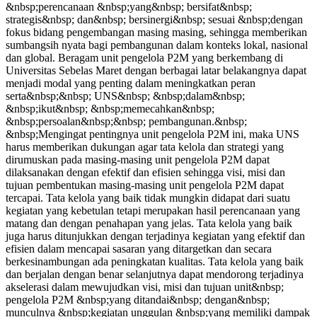
&nbsp;perencanaan &nbsp;yang&nbsp; bersifat&nbsp;
strategis&nbsp; dan&nbsp; bersinergi&nbsp; sesuai &nbsp;dengan
fokus bidang pengembangan masing masing, sehingga memberikan
sumbangsih nyata bagi pembangunan dalam konteks lokal, nasional
dan global. Beragam unit pengelola P2M yang berkembang di
Universitas Sebelas Maret dengan berbagai latar belakangnya dapat
menjadi modal yang penting dalam meningkatkan peran
serta&nbsp;&nbsp; UNS&nbsp; &nbsp;dalam&nbsp;
&nbsp;ikut&nbsp; &nbsp;memecahkan&nbsp;
&nbsp;persoalan&nbsp;&nbsp; pembangunan.&nbsp;
&nbsp;Mengingat pentingnya unit pengelola P2M ini, maka UNS
harus memberikan dukungan agar tata kelola dan strategi yang
dirumuskan pada masing-masing unit pengelola P2M dapat
dilaksanakan dengan efektif dan efisien sehingga visi, misi dan
tujuan pembentukan masing-masing unit pengelola P2M dapat
tercapai. Tata kelola yang baik tidak mungkin didapat dari suatu
kegiatan yang kebetulan tetapi merupakan hasil perencanaan yang
matang dan dengan penahapan yang jelas. Tata kelola yang baik
juga harus ditunjukkan dengan terjadinya kegiatan yang efektif dan
efisien dalam mencapai sasaran yang ditargetkan dan secara
berkesinambungan ada peningkatan kualitas. Tata kelola yang baik
dan berjalan dengan benar selanjutnya dapat mendorong terjadinya
akselerasi dalam mewujudkan visi, misi dan tujuan unit&nbsp;
pengelola P2M &nbsp;yang ditandai&nbsp; dengan&nbsp;
munculnya &nbsp;kegiatan unggulan &nbsp;yang memiliki dampak