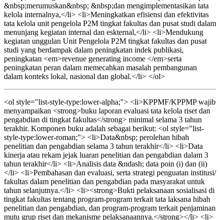
&nbsp;merumuskan&nbsp; &nbsp;dan mengimplementasikan tata
kelola internalnya,</li> <li>Meningkatkan efisiensi dan efektivitas
tata kelola unit pengelola P2M tingkat fakultas dan pusat studi dalam
menunjang kegiatan internal dan eskternal,</li> <li>Mendukung
kegiatan unggulan Unit Pengelola P2M tingkat fakultas dan pusat
studi yang berdampak dalam peningkatan indek publikasi,
peningkatan <em>revenue generating income </em>serta
peningkatan peran dalam memecahkan masalah pembangunan
dalam konteks lokal, nasional dan global.</li> </ol>
<ol style="list-style-type:lower-alpha;"> <li>KPPMF/KPPMP wajib
menyampaikan <strong>buku laporan evaluasi tata kelola riset dan
pengabdian di tingkat fakultas</strong> minimal selama 3 tahun
terakhir. Komponen buku adalah sebagai berikut: <ol style="list-
style-type:lower-roman;"> <li>Data&nbsp; perolehan hibah
penelitian dan pengabdian selama 3 tahun terakhir</li> <li>Data
kinerja atau rekam jejak luaran penelitian dan pengabdian dalam 3
tahun terakhir</li> <li>Analisis data &ndash; data poin (i) dan (ii)
</li> <li>Pembahasan dan evaluasi, serta strategi penguatan institusi/
fakultas dalam penelitian dan pengabdian pada masyarakat untuk
tahun selanjutnya.</li> <li><strong>Bukti pelaksanaan sosialisasi di
tingkat fakultas tentang program-program terkait tata laksana hibah
penelitian dan pengabdian, dan program-program terkait penjaminan
mutu grup riset dan mekanisme pelaksanaannya.</strong></li> <li>