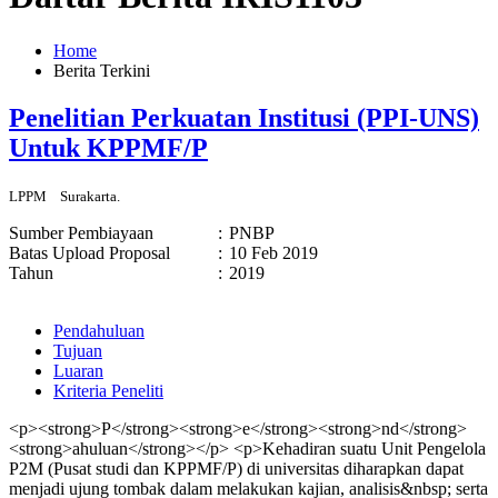
Home
Berita Terkini
Penelitian Perkuatan Institusi (PPI-UNS)
Untuk KPPMF/P
LPPM
Surakarta.
Sumber Pembiayaan
:
PNBP
Batas Upload Proposal
:
10 Feb 2019
Tahun
:
2019
Pendahuluan
Tujuan
Luaran
Kriteria Peneliti
<p><strong>P</strong><strong>e</strong><strong>nd</strong>
<strong>ahuluan</strong></p> <p>Kehadiran suatu Unit Pengelola
P2M (Pusat studi dan KPPMF/P) di universitas diharapkan dapat
menjadi ujung tombak dalam melakukan kajian, analisis&nbsp; serta