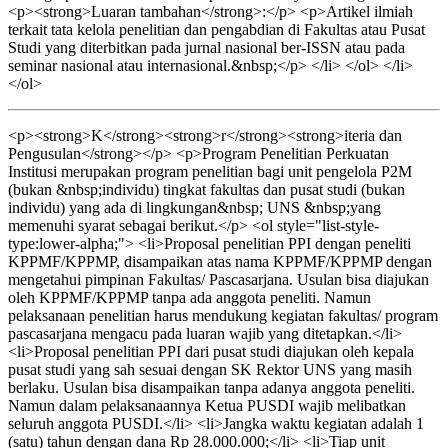
<p><strong>Luaran tambahan</strong>:</p> <p>Artikel ilmiah
terkait tata kelola penelitian dan pengabdian di Fakultas atau Pusat
Studi yang diterbitkan pada jurnal nasional ber-ISSN atau pada
seminar nasional atau internasional.&nbsp;</p> </li> </ol> </li>
</ol>
<p><strong>K</strong><strong>r</strong><strong>iteria dan
Pengusulan</strong></p> <p>Program Penelitian Perkuatan
Institusi merupakan program penelitian bagi unit pengelola P2M
(bukan &nbsp;individu) tingkat fakultas dan pusat studi (bukan
individu) yang ada di lingkungan&nbsp; UNS &nbsp;yang
memenuhi syarat sebagai berikut.</p> <ol style="list-style-
type:lower-alpha;"> <li>Proposal penelitian PPI dengan peneliti
KPPMF/KPPMP, disampaikan atas nama KPPMF/KPPMP dengan
mengetahui pimpinan Fakultas/ Pascasarjana. Usulan bisa diajukan
oleh KPPMF/KPPMP tanpa ada anggota peneliti. Namun
pelaksanaan penelitian harus mendukung kegiatan fakultas/ program
pascasarjana mengacu pada luaran wajib yang ditetapkan.</li>
<li>Proposal penelitian PPI dari pusat studi diajukan oleh kepala
pusat studi yang sah sesuai dengan SK Rektor UNS yang masih
berlaku. Usulan bisa disampaikan tanpa adanya anggota peneliti.
Namun dalam pelaksanaannya Ketua PUSDI wajib melibatkan
seluruh anggota PUSDI.</li> <li>Jangka waktu kegiatan adalah 1
(satu) tahun dengan dana Rp 28.000.000;</li> <li>Tiap unit