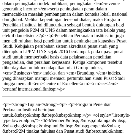
dalam peningkatan indek publikasi, peningkatan <em>revenue
generating income </em>serta peningkatan peran dalam
memecahkan masalah pembangunan dalam konteks lokal, nasional
dan global. Melihat kepentingan tersebut diatas, maka Program
Penelitian Institusi ini diluncurkan sebagai bentuk dukungan bagi
unit pengelola P2M di UNS dalam meningkatkan tata kelola yang
efektif dan efisien.</p> <p>Penelitian Perkuatan Institusi ini juga
menjadi rujukan bagi penelitian untuk peningkatan kapasitas Pusat
Studi. Kebijakan perubahan sistem akreditasi pusat studi yang
diterapkan LPPM UNS sejak 2016 berdampak pada upaya pusat
studi untuk memperbaiki basis data pelaksanaan penelitian,
pengabdian, dan peraihan kerjasama. Ketiga komponen tersebut
diberdayakan untuk mendapatkan nilai Group indeks,
<em>Business</em> indeks, dan <em>Branding </em>indeks,
yang diharapkan mampu memacu pertumbuhan suatu Pusat Studi
hingga menjadi <em>Centre of Excellen</em><em>ce</em>
bertaraf internasional.&nbsp;</p>
<p><strong>Tujuan</strong></p> <p>Program Penelitian
Perkuatan Institusi bertujuan
untuk,&nbsp;&nbsp;&nbsp;&nbsp;&nbsp;</p> <ol style="list-style-
type:lower-alpha;"> <li>Memberi&nbsp; &nbsp;dukungan&nbsp;
&nbsp;bagi&nbsp; &nbsp;unit&nbsp; &nbsp;pengelola&nbsp;
&nbsp;P2M tingkat fakultas dan Pusat studi &nbsp;untuk&nbsp;